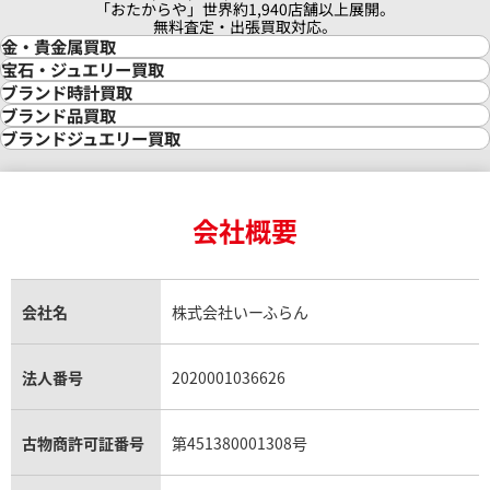
「おたからや」世界約1,940店舗以上展開。
無料査定・出張買取対応。
金・貴金属買取
金買取
宝石・ジュエリー買取
金の相場価格情報
宝石・ジュエリー買取
ブランド時計買取
金の参考買取価格一覧
ダイヤモンド買取
時計買取
ブランド品買取
インゴット買取
ダイヤモンド・宝石の参考価格一覧
ロレックス買取
ブランド買取
ブランドジュエリー買取
インゴットの相場価格情報
リング・結婚指輪買取
ロレックス デイトナ買取
ルイ・ヴィトン買取
カルティエ買取
24金買取
エメラルド買取
ロレックス サブマリーナー買取
ルイ・ヴィトン買取の参考価格一覧
ティファニー買取
24金の相場価格情報
サファイア買取
ロレックス GMTマスター買取
エルメス買取
ブルガリ買取
18金買取
ルビー買取
ロレックス エクスプローラー買取
会社概要
エルメス バーキン買取
ヴァンクリーフ＆アーペル買取
18金の相場価格情報
ヒスイ買取
ロレックス デイトジャスト買取
エルメス ケリー買取
ハリーウィンストン買取
金のアクセサリー買取
オパール買取
ロレックス 買取の参考価格一覧
エルメス買取の参考価格一覧
クロムハーツ買取
金貨買取
トパーズ買取
パテック フィリップ買取
シャネル買取
フレッド買取
貴金属買取
タンザナイト買取
パテック フィリップノーチラス買取
シャネル マトラッセ買取
ショーメ買取
会社名
株式会社いーふらん
プラチナ買取
アメジスト買取
オーデマ ピゲ買取
シャネル買取の参考価格一覧
ショパール買取
銀・シルバー買取
パライバトルマリン買取
オーデマ ピゲ ロイヤルオーク買取
ディオール買取
タサキ買取
パラジウム買取
キャッツアイ買取
ヴァシュロン・コンスタンタン買取
セリーヌ買取
法人番号
2020001036626
ダミアーニ買取
アレキサンドライト買取
A.ランゲ&ゾーネ買取
フェンディ買取
ピアジェ買取
ガーネット買取
ブレゲ買取
グッチ買取
ブシュロン買取
アクアマリン買取
オメガ買取
プラダ買取
古物商許可証番号
第451380001308号
モーブッサン買取
ウブロ買取
ミキモト買取
IWC買取
グラフ買取