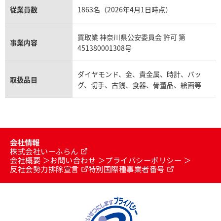
従業員数
1863名（2026年4月1日時点）
買取業 神奈川県公安委員会 許可 第
事業内容
451380001308号
ダイヤモンド、金、貴金属、時計、バッ
取扱品目
グ、切手、古銭、食器、骨董品、絵画等
会社情報
株式会社いーふらん
会社概要
お問い合わせ
プライバシーポリシー
反社会勢力排除宣言
特別国際種事業者番号