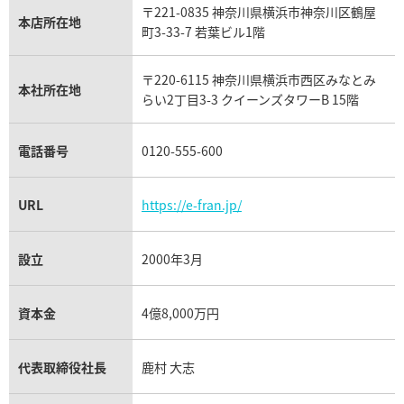
〒221-0835 神奈川県横浜市神奈川区鶴屋
カルティエ買取
本店所在地
フランク ミュラー買取
町3-33-7 若葉ビル1階
リシャール・ミル買取
タグ・ホイヤー買取
〒220-6115 神奈川県横浜市西区みなとみ
パネライ買取
本社所在地
らい2丁目3-3 クイーンズタワーB 15階
チューダー（チュードル）買取
電話番号
0120-555-600
URL
https://e-fran.jp/
設立
2000年3月
資本金
4億8,000万円
代表取締役社長
鹿村 大志