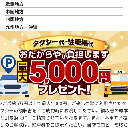
宮城県
神奈川県
新潟県
近畿地方
秋田県
埼玉県
富山県
三重県
中国地方
山形県
千葉県
石川県
滋賀県
鳥取県
四国地方
福島県
茨城県
山梨県
京都府
島根県
徳島県
九州地方・沖縄
栃木県
長野県
大阪府
岡山県
香川県
福岡県
群馬県
岐阜県
兵庫県
広島県
愛媛県
佐賀県
静岡県
奈良県
山口県
長崎県
愛知県
和歌山県
熊本県
大分県
宮崎県
鹿児島県
※ご成約5万円以上で最大5,000円。ご来店の際に利用されたタ
クシーの領収書を、ご成約時にお渡しください。領収書の原本
と引き換えに、ご精算させていただきます。また、お車でお越
しのお客様は、駐車券をご提示ください。当店でコピーを取ら