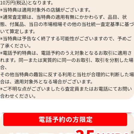
10万円(税込)となります。
※当特典は適用対象外の店舗がございます。
※通常査定額は、当特典の適用有無にかかわらず、品目、状
態、付属品、当日の市場相場その他の当社統一査定基準に基づ
いて算定します。
※当特典は予告なく終了する可能性がございますので、予めご
了承ください。
※電話予約特典は、電話予約のうえ対象となるお取引に適用さ
れます。同一または実質的に同一のお取引、取引を分割した場
合、
その他当特典の趣旨に反する利用と当社が合理的に判断した場
合は、適用対象外となる場合がございます。
ルイ・ヴィトン モノブラムアンプラント
ルイ・ヴィトン モ
※ご不明な点がございましたら査定員またはお電話にてお問い
マレ ハンドバッグ M41044
ィーヌGM ハンドバッ
合わせください。
参考買取価格
参考買取価格
38,000
円
30,000
円
ブランド品買取強化中！売るなら今！
2025年8月17日時点
2026年6月17日時