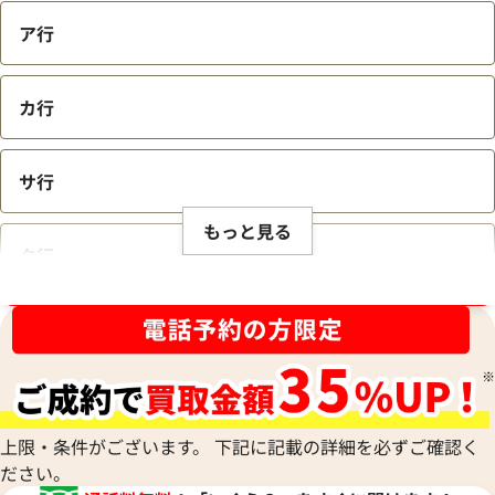
ア行
カ行
サ行
もっと見る
タ行
ブランド品買取強化中！売るなら今！
ナ行
ハ行
上限・条件がございます。 下記に記載の詳細を必ずご確認く
ださい。
マ行