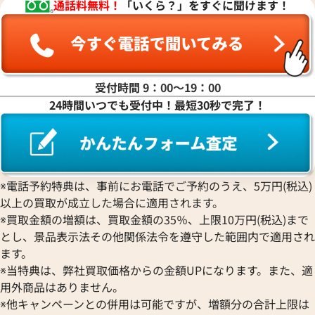
通話料無料！
「いくら？」をすぐに聞けます！
受付時間 9：00〜19：00
24時間いつでも受付中！最短30秒で完了！
※電話予約特典は、事前にお電話でご予約のうえ、5万円(税込)
以上の買取が成立した場合に適用されます。
ルイ・ヴィトン モノグラムデニム ネオカ
ルイ・ヴィトン モ
※買取金額の増額は、買取金額の35％、上限10万円(税込)まで
ビィMM ハンドバッグ M95351
マBB ハンドバッグ 
とし、景品表示法その他関係法令を遵守した範囲内で適用され
参考買取価格
参考買取価格
ます。
72,000
円
67,000
円
※当特典は、弊社買取価格からの金額UPになります。また、適
2025年8月17日時点
2026年6月17日時
用外商品はありません。
※他キャンペーンとの併用は可能ですが、増額分の合計上限は