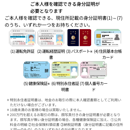
ご本人様を確認できる身分証明が
必要となります
ご本人様を確認できる、現住所記載の身分証明書(1)～(7)
のうち、いずれか一つをお持ちください。
(1) 運転免許証
(2) 運転経歴証明
(3) パスポート※
(4) 住民基本台帳
書
カード
(5) 健康保険証※
(6) 特別永住者証
(7) 個人番号カー
明書
ド
特別永住者証明書は、地金のお取引の際に本人確認書類としてご利用い
ただけない場合がございます。
18歳未満のお客様の場合は買取いたしません。
200万円を超えるお取引の際は、顔写真付きの身分証明書が必要となり
ます。顔写真が無い身分証明書の場合、各種健康保険証に加え、①公共
料金の明細 ②社会保険料領収書 ③納税証明書（身分証明書に記載の住所
と同一のもの）のうちいずれか1点が必要となります。