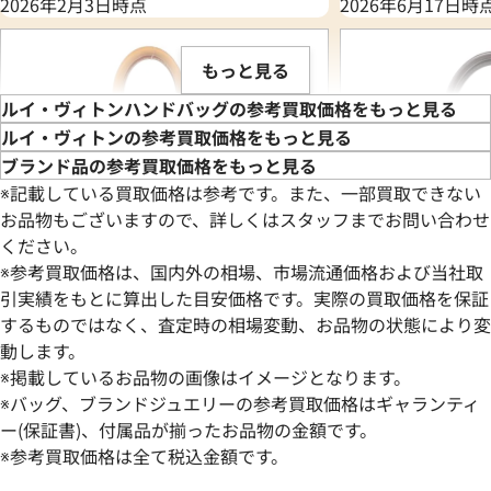
2026年2月3日時点
2026年6月17日時
もっと見る
ルイ・ヴィトンハンドバッグの参考買取価格をもっと見る
ルイ・ヴィトンの参考買取価格をもっと見る
ブランド品の参考買取価格をもっと見る
※記載している買取価格は参考です。また、一部買取できない
お品物もございますので、詳しくはスタッフまでお問い合わせ
ください。
※参考買取価格は、国内外の相場、市場流通価格および当社取
引実績をもとに算出した目安価格です。実際の買取価格を保証
するものではなく、査定時の相場変動、お品物の状態により変
動します。
ルイ・ヴィトン モノグラム プティットサ
ルイ・ヴィトン ダ
※掲載しているお品物の画像はイメージとなります。
ックプラ ハンドバッグ M81295
ハンドバッグ N415
※バッグ、ブランドジュエリーの参考買取価格はギャランティ
参考買取価格
参考買取価格
ー(保証書)、付属品が揃ったお品物の金額です。
126,000
※参考買取価格は全て税込金額です。
円
100,000
円
2026年6月3日時点
2026年3月17日時