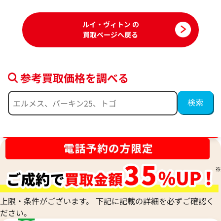
ルイ・ヴィトン の
買取ページへ戻る
参考買取価格を調べる
ブランド品買取強化中！売るなら今！
ルイ・ヴィトン モノグラム デニム ネオカ
ルイ・ヴィトン エ
ビィー MM ハンドバッグ M95837
ッグ M40951
参考買取価格
参考買取価格
90,000
円
76,000
円
上限・条件がございます。 下記に記載の詳細を必ずご確認く
2025年8月17日時点
2025年7月3日時点
ださい。