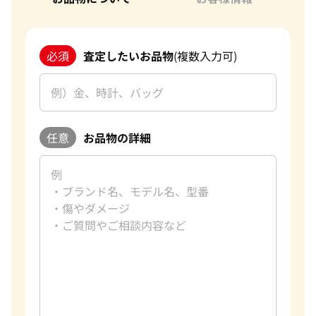
必須
査定したいお品物
(複数入力可)
任意
お品物の詳細