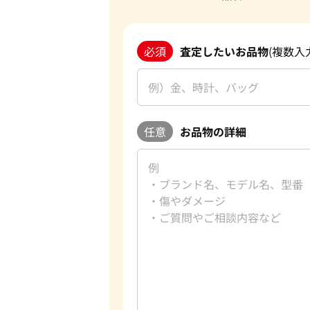
必須
査定したいお品物
(複数入
任意
お品物の詳細