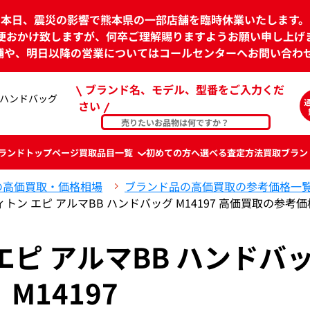
本日、震災の影響で熊本県の一部店舗を臨時休業いたします。
便おかけ致しますが、何卒ご理解賜りますようお願い申し上げ
舗や、明日以降の営業についてはコールセンターへお問い合わ
ブランド名、モデル、型番をご入力くだ
 ハンドバッグ
さい
ランド
トップページ
買取品目一覧
初めての方へ
選べる査定方法
買取ブラン
の高価買取・価格相場
ブランド品の高価買取の参考価格一
トン エピ アルマBB ハンドバッグ M14197 高価買取の参考価
エピ アルマBB ハンドバ
M14197