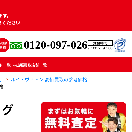
ます。
せください
0120-097-026
受付時間
9：00〜19：00
ド一覧
出張買取
店舗一覧
覧
ルイ・ヴィトン 高価買取の参考価格
格
ッグ