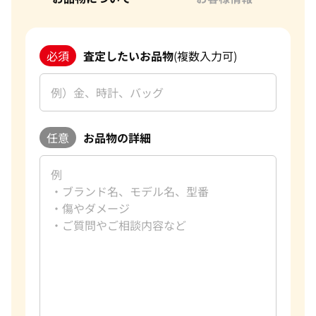
必須
査定したいお品物
(複数入力可)
任意
お品物の詳細