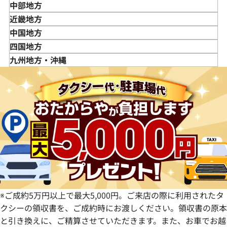
岩手県
東京都
中部地方
宮城県
神奈川県
新潟県
近畿地方
秋田県
埼玉県
富山県
三重県
中国地方
山形県
千葉県
石川県
滋賀県
鳥取県
四国地方
福島県
茨城県
山梨県
京都府
島根県
徳島県
九州地方・沖縄
栃木県
長野県
大阪府
岡山県
香川県
福岡県
群馬県
岐阜県
兵庫県
広島県
愛媛県
佐賀県
静岡県
奈良県
山口県
長崎県
愛知県
和歌山県
熊本県
大分県
宮崎県
鹿児島県
※ご成約5万円以上で最大5,000円。ご来店の際に利用されたタ
クシーの領収書を、ご成約時にお渡しください。領収書の原本
と引き換えに、ご精算させていただきます。また、お車でお越