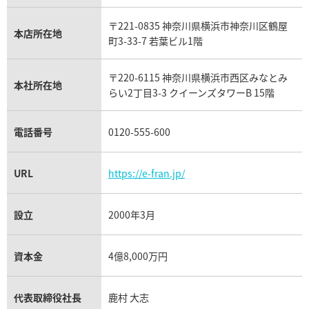
ウブロ買取
ミキモト買取
IWC買取
グラフ買取
〒221-0835 神奈川県横浜市神奈川区鶴屋
カルティエ買取
本店所在地
フランク ミュラー買取
町3-33-7 若葉ビル1階
リシャール・ミル買取
タグ・ホイヤー買取
〒220-6115 神奈川県横浜市西区みなとみ
パネライ買取
本社所在地
らい2丁目3-3 クイーンズタワーB 15階
チューダー（チュードル）買取
電話番号
0120-555-600
URL
https://e-fran.jp/
設立
2000年3月
資本金
4億8,000万円
代表取締役社長
鹿村 大志