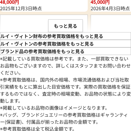
48,000
円
45,000
円
2025年12月3日時点
2026年4月3日時点
もっと見る
ルイ・ヴィトン財布の参考買取価格をもっと見る
ルイ・ヴィトンの参考買取価格をもっと見る
ブランド品の参考買取価格をもっと見る
※記載している買取価格は参考です。また、一部買取できない
お品物もございますので、詳しくはスタッフまでお問い合わせ
ください。
※参考買取価格は、国内外の相場、市場流通価格および当社取
引実績をもとに算出した目安価格です。実際の買取価格を保証
するものではなく、査定時の相場変動、お品物の状態により変
動します。
ルイ・ヴィトン ダミエ ポルトモネビエヴ
ルイ・ヴィトン モ
※掲載しているお品物の画像はイメージとなります。
ィエノワ 財布 N61664
ポルトフォイユメティ
※バッグ、ブランドジュエリーの参考買取価格はギャランティ
参考買取価格
参考買取価格
ー(保証書)、付属品が揃ったお品物の金額です。
42,000
※参考買取価格は全て税込金額です。
円
31,000
円