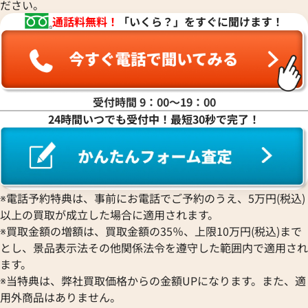
ださい。
通話料無料！
「いくら？」をすぐに聞けます！
受付時間 9：00〜19：00
24時間いつでも受付中！最短30秒で完了！
※電話予約特典は、事前にお電話でご予約のうえ、5万円(税込)
以上の買取が成立した場合に適用されます。
ルイ・ヴィトン エピ ポルトビエカルトク
ルイ・ヴィトン モ
※買取金額の増額は、買取金額の35％、上限10万円(税込)まで
レディモネ 財布 M63542
トフォイユエミリー
とし、景品表示法その他関係法令を遵守した範囲内で適用され
M62941
ます。
参考買取価格
参考買取価格
※当特典は、弊社買取価格からの金額UPになります。また、適
21,000
円
21,000
円
用外商品はありません。
2025年10月17日時点
2026年4月17日時