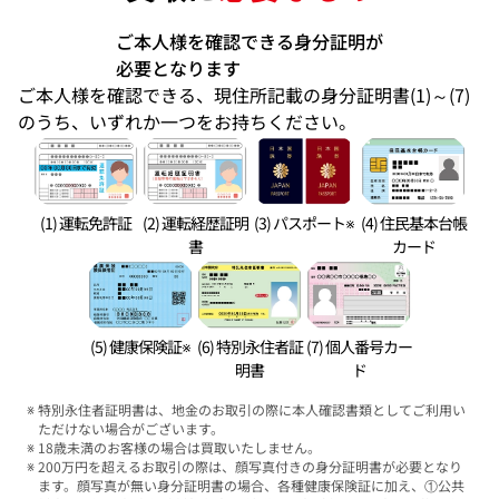
ご本人様を確認できる身分証明が
必要となります
ご本人様を確認できる、現住所記載の身分証明書(1)～(7)
のうち、いずれか一つをお持ちください。
(1) 運転免許証
(2) 運転経歴証明
(3) パスポート※
(4) 住民基本台帳
書
カード
(5) 健康保険証※
(6) 特別永住者証
(7) 個人番号カー
明書
ド
特別永住者証明書は、地金のお取引の際に本人確認書類としてご利用い
ただけない場合がございます。
18歳未満のお客様の場合は買取いたしません。
200万円を超えるお取引の際は、顔写真付きの身分証明書が必要となり
ます。顔写真が無い身分証明書の場合、各種健康保険証に加え、①公共