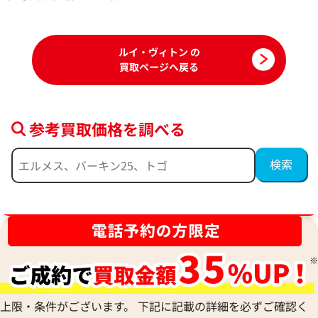
2025年7月17日時点
2025年10月17日
ルイ・ヴィトン の
買取ページへ戻る
参考買取価格を調べる
ブランド品買取強化中！売るなら今！
ルイ・ヴィトン モノグラム ポルトフォイ
ルイ・ヴィトン 
ユパラスコンパクト 財布 M60140
ニ 財布 M81886
参考買取価格
参考買取価格
28,000
円
22,000
円
上限・条件がございます。 下記に記載の詳細を必ずご確認く
2025年12月3日時点
2026年6月17日時