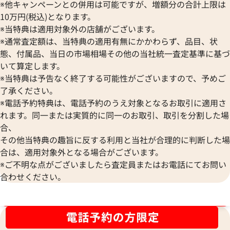
※他キャンペーンとの併用は可能ですが、増額分の合計上限は
10万円(税込)となります。
※当特典は適用対象外の店舗がございます。
※通常査定額は、当特典の適用有無にかかわらず、品目、状
態、付属品、当日の市場相場その他の当社統一査定基準に基づ
いて算定します。
※当特典は予告なく終了する可能性がございますので、予めご
了承ください。
※電話予約特典は、電話予約のうえ対象となるお取引に適用さ
れます。同一または実質的に同一のお取引、取引を分割した場
合、
その他当特典の趣旨に反する利用と当社が合理的に判断した場
合は、適用対象外となる場合がございます。
※ご不明な点がございましたら査定員またはお電話にてお問い
ルイ・ヴィトン モノグラムマカサー ポル
ルイ・ヴィトン モ
合わせください。
トフォイユタノン 財布 M93800
エトレゾール 財布 M
参考買取価格
参考買取価格
ブランド品買取強化中！売るなら今！
17,000
円
17,000
円
2025年8月3日時点
2026年2月17日時