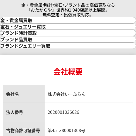
金・貴金属/時計/宝石/ブランド品の高価買取なら
「おたからや」世界約1,940店舗以上展開。
無料査定・出張買取対応。
金・貴金属買取
金買取
宝石・ジュエリー買取
金の相場価格情報
宝石・ジュエリー買取
ブランド時計買取
金の参考買取価格一覧
ダイヤモンド買取
時計買取
ブランド品買取
インゴット買取
ダイヤモンド・宝石の参考価格一覧
ロレックス買取
ブランド買取
ブランドジュエリー買取
インゴットの相場価格情報
リング・結婚指輪買取
ロレックス デイトナ買取
ルイ・ヴィトン買取
カルティエ買取
24金買取
エメラルド買取
ロレックス サブマリーナー買取
ルイ・ヴィトン買取の参考価格一覧
ティファニー買取
24金の相場価格情報
サファイア買取
ロレックス GMTマスター買取
エルメス買取
ブルガリ買取
18金買取
ルビー買取
ロレックス エクスプローラー買取
会社概要
エルメス バーキン買取
ヴァンクリーフ＆アーペル買取
18金の相場価格情報
ヒスイ買取
ロレックス デイトジャスト買取
エルメス ケリー買取
ハリーウィンストン買取
金のアクセサリー買取
オパール買取
ロレックス 買取の参考価格一覧
エルメス買取の参考価格一覧
クロムハーツ買取
金貨買取
トパーズ買取
パテック フィリップ買取
シャネル買取
フレッド買取
貴金属買取
タンザナイト買取
パテック フィリップノーチラス買取
シャネル マトラッセ買取
ショーメ買取
会社名
株式会社いーふらん
プラチナ買取
アメジスト買取
オーデマ ピゲ買取
シャネル買取の参考価格一覧
ショパール買取
銀・シルバー買取
パライバトルマリン買取
オーデマ ピゲ ロイヤルオーク買取
ディオール買取
タサキ買取
パラジウム買取
キャッツアイ買取
ヴァシュロン・コンスタンタン買取
セリーヌ買取
法人番号
2020001036626
ダミアーニ買取
アレキサンドライト買取
A.ランゲ&ゾーネ買取
フェンディ買取
ピアジェ買取
ガーネット買取
ブレゲ買取
グッチ買取
ブシュロン買取
アクアマリン買取
オメガ買取
プラダ買取
古物商許可証番号
第451380001308号
モーブッサン買取