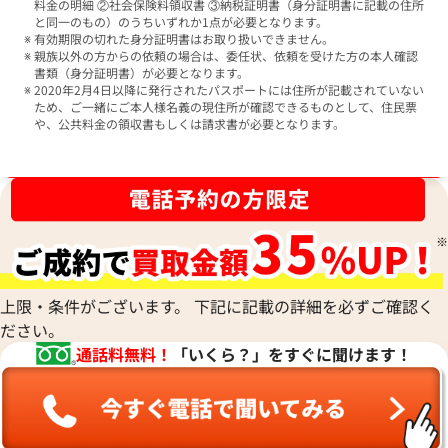
料金の明細 ②社会保険料領収書 ③納税証明書（身分証明書に記載の住所
と同一のもの）のうちいずれか1点が必要となります。
有効期限の切れた身分証明書はお取り扱いできません。
親族以外の方からの依頼の場合は、委任状、依頼を受けた方の本人確認
書類（身分証明書）が必要となります。
2020年2月4日以降に発行されたパスポートには住所が記載されていない
ため、ご一緒にご本人様名義の現住所が確認できるものとして、住民票
や、公共料金の領収書もしくは請求書が必要となります。
ブランド品買取強化中！売るなら今！
上限・条件がございます。 下記に記載の詳細を必ずご確認く
ださい。
通話料無料！
「いくら？」をすぐに聞けます！