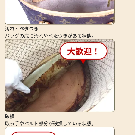
汚れ・ベタつき
バッグの底に汚れやべたつきがある状態。
サンローラン ベルト レザー
サンローラン ブロ
参考買取価格
参考買取価格
29,000
円
16,000
円
2026年6月3日時点
2025年9月17日時
破損
取っ手やベルト部分が破損している状態。