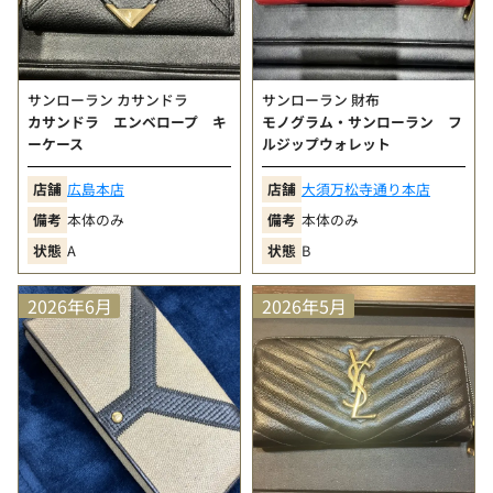
商品
A+
（非常にきれい）
数回程度の使用感は見られるが、新品に近い印象を保
った状態の良い商品
サンローラン カサンドラ
サンローラン 財布
A
（きれい）
カサンドラ エンベロープ キ
モノグラム・サンローラン フ
少々の使用感は見受けられるが、全体として状態の良
ーケース
ルジップウォレット
い商品
B+
（ややきれい）
店舗
広島本店
店舗
大須万松寺通り本店
目立ちにくい擦れや小傷などは見られるが、比較的良
備考
本体のみ
備考
本体のみ
好な状態の商品
状態
A
状態
B
B
（使用感あり）
角擦れ、汚れ、小傷、型崩れなど使用感が見られる商
2026年6月
2026年5月
品