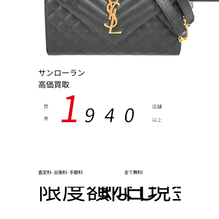
サンローラン
高価買取
1
9
4
0
世
店舗
界
以上
,
査定料･出張料･手数料
全て無料!
限度額なし
即日現金化