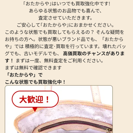
｢おたからや｣はいつでも買取強化中です!
あらゆる状態のお品物でも喜んで、
査定させていただきます。
ご安心して｢おたからや｣におまかせください。
このような状態でも買取してもらえるの？ そんな疑問を
お持ちの方へ。状態が悪いブランド品でも、「おたから
や」では 積極的に査定･買取を行っています。壊れたバッ
グでも、古いモデルでも、
高価買取のチャンスがありま
サンローラン ジャケット
サンローラン ジャ
す！
まずは一度、無料査定をご利用ください。
参考買取価格
参考買取価格
まずは無料で確認できます
35,000
円
34,000
円
「おたからや」で
2026年6月3日時点
2026年6月3日時点
こんな状態でも買取強化中！