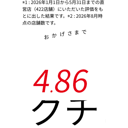
※1 : 2026年1月1日から5月31日までの直
営店（422店舗）にいただいた評価をも
とに出した結果です。※2 : 2026年8月時
点の店舗数です。
で
ま
さ
げ
か
お
4
8
6
.
クチ