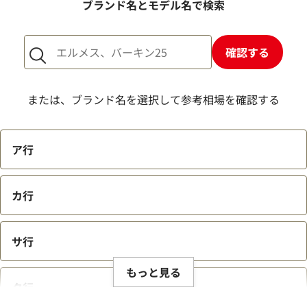
ブランド名とモデル名で検索
確認する
または、ブランド名を選択して参考相場を確認する
この度は「おたからや」をご利用いただき誠にありがとうご
ア行
ざいました。また、お客様の貴重なブランド品をご満足いた
だけた形でご売却いただけましたこと、大変嬉しく思います。
カ行
私たちの目標は、常にお客様にご満足いただける買取を提供
することです。そのためには、最新の市場相場をしっかりと把
サ行
握し、お客様に最適な価格をお伝えすることが不可欠です。弊
社では、ブランド品の状態や付属品、為替の変動、生産数等
もっと見る
を考慮し、できる限りの価格でお取引させていただくことを
タ行
心がけております。さらに、弊社の強みである、海外への販路