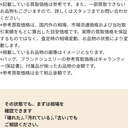
※記載している買取価格は参考です。また、一部買取できない
お品物もございますので、詳しくはスタッフまでお問い合わせ
ください。
※参考買取価格は、国内外の相場、市場流通価格および当社取
引実績をもとに算出した目安価格です。実際の買取価格を保証
するものではなく、査定時の相場変動、お品物の状態により変
動します。
※掲載しているお品物の画像はイメージとなります。
サンローラン ベイビーカバス ハンドバッ
サンローラン ベイ
※バッグ、ブランドジュエリーの参考買取価格はギャランティ
グ レザー
グ レザー
ー(保証書)、付属品が揃ったお品物の金額です。
※参考買取価格は全て税込金額です。
参考買取価格
参考買取価格
81,000
円
56,000
円
2026年6月13日時点
2026年6月17日時
その状態でも、まずは相場を
確認できます
｢壊れた｣､｢汚れている｣､｢古い｣でも
ご相談ください。