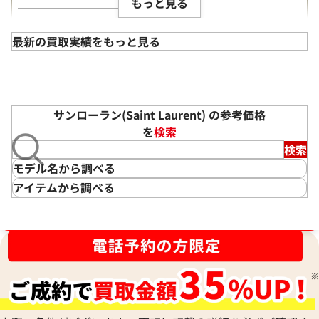
もっと見る
ット
イトーヨーカドー<br>幕
店舗
張店
店舗
上大岡本店
最新の買取実績をもっと見る
備考
本体のみ
備考
本体のみ
状態
B
状態
A
2026年5月
2026年4月
サンローラン(Saint Laurent) の参考価格
を
検索
検索
モデル名から調べる
アイテムから調べる
ブランド品買取強化中！売るなら今！
サンローラン 財布
サンローラン カサンドラ
ラウンドファスナー 長財布
カサンドラ チャームブレスレ
ット
店舗
アリオ葛西店
店舗
佐賀玉屋店
備考
箱あり、ギャラあり