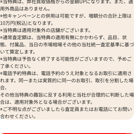
※当特典は、弊社買取価格からの金額UPになります。また、適
用外商品はありません。
※他キャンペーンとの併用は可能ですが、増額分の合計上限は
10万円(税込)となります。
※当特典は適用対象外の店舗がございます。
※通常査定額は、当特典の適用有無にかかわらず、品目、状
態、付属品、当日の市場相場その他の当社統一査定基準に基づ
いて算定します。
※当特典は予告なく終了する可能性がございますので、予めご
了承ください。
※電話予約特典は、電話予約のうえ対象となるお取引に適用さ
れます。同一または実質的に同一のお取引、取引を分割した場
ルイ・ヴィトン アンティグア カバGM ト
ルイ・ヴィトン アン
合、
ートバッグ M40031
ートバッグ M4008
その他当特典の趣旨に反する利用と当社が合理的に判断した場
参考買取価格
参考買取価格
合は、適用対象外となる場合がございます。
20,000
円
15,000
円
※ご不明な点がございましたら査定員またはお電話にてお問い
2026年1月17日時点
2026年4月3日時点
合わせください。
ブランド品買取強化中！売るなら今！