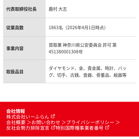
代表取締役社長
鹿村 大志
従業員数
1863名（2026年4月1日時点）
買取業 神奈川県公安委員会 許可 第
事業内容
451380001308号
ダイヤモンド、金、貴金属、時計、バッ
取扱品目
グ、切手、古銭、食器、骨董品、絵画等
会社情報
株式会社いーふらん
会社概要
お問い合わせ
プライバシーポリシー
反社会勢力排除宣言
特別国際種事業者番号