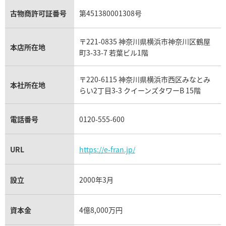
ガーネット買取
ブレゲ買取
グッチ買取
ブシュロン買取
アクアマリン買取
オメガ買取
プラダ買取
古物商許可証番号
第451380001308号
モーブッサン買取
ウブロ買取
ミキモト買取
IWC買取
グラフ買取
〒221-0835 神奈川県横浜市神奈川区鶴屋
カルティエ買取
本店所在地
フランク ミュラー買取
町3-33-7 若葉ビル1階
リシャール・ミル買取
タグ・ホイヤー買取
〒220-6115 神奈川県横浜市西区みなとみ
パネライ買取
本社所在地
らい2丁目3-3 クイーンズタワーB 15階
チューダー（チュードル）買取
電話番号
0120-555-600
URL
https://e-fran.jp/
設立
2000年3月
資本金
4億8,000万円