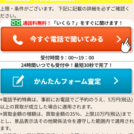
上限・条件がございます。 下記に記載の詳細を必ずご確認く
ださい。
通話料無料！
「いくら？」をすぐに聞けます！
受付時間 9：00〜19：00
24時間いつでも受付中！最短30秒で完了！
ルイ・ヴィトン アンティグア カバPM ハ
ルイ・ヴィトン モ
ンドバッグ M40089
ーケイト ハンドバッ
※電話予約特典は、事前にお電話でご予約のうえ、5万円(税込)
参考買取価格
参考買取価格
以上の買取が成立した場合に適用されます。
26,000
円
26,000
円
※買取金額の増額は、買取金額の35％、上限10万円(税込)まで
2026年5月17日時点
2026年3月17日時
とし、景品表示法その他関係法令を遵守した範囲内で適用され
ます。