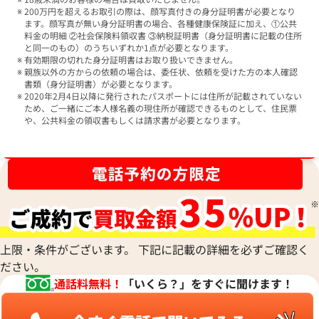
200万円を超えるお取引の際は、顔写真付きの身分証明書が必要となり
ます。顔写真が無い身分証明書の場合、各種健康保険証に加え、①公共
料金の明細 ②社会保険料領収書 ③納税証明書（身分証明書に記載の住所
と同一のもの）のうちいずれか1点が必要となります。
有効期限の切れた身分証明書はお取り扱いできません。
親族以外の方からの依頼の場合は、委任状、依頼を受けた方の本人確認
書類（身分証明書）が必要となります。
2020年2月4日以降に発行されたパスポートには住所が記載されていない
ため、ご一緒にご本人様名義の現住所が確認できるものとして、住民票
や、公共料金の領収書もしくは請求書が必要となります。
ブランド品買取強化中！売るなら今！
上限・条件がございます。 下記に記載の詳細を必ずご確認く
ださい。
通話料無料！
「いくら？」をすぐに聞けます！