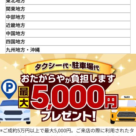
東北地方
青森県
関東地方
岩手県
東京都
中部地方
宮城県
神奈川県
新潟県
近畿地方
秋田県
埼玉県
富山県
三重県
中国地方
山形県
千葉県
石川県
滋賀県
鳥取県
四国地方
福島県
茨城県
山梨県
京都府
島根県
徳島県
九州地方・沖縄
栃木県
長野県
大阪府
岡山県
香川県
福岡県
群馬県
岐阜県
兵庫県
広島県
愛媛県
佐賀県
静岡県
奈良県
山口県
長崎県
愛知県
和歌山県
熊本県
大分県
宮崎県
鹿児島県
※ご成約5万円以上で最大5,000円。ご来店の際に利用されたタ