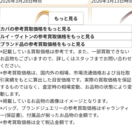
2026年3月28日時点
2026年3月13日時
もっと見る
カバの参考買取価格をもっと見る
ルイ・ヴィトンの参考買取価格をもっと見る
ブランド品の参考買取価格をもっと見る
※記載している買取価格は参考です。また、一部買取できない
お品物もございますので、詳しくはスタッフまでお問い合わせ
ください。
※参考買取価格は、国内外の相場、市場流通価格および当社取
引実績をもとに算出した目安価格です。実際の買取価格を保証
するものではなく、査定時の相場変動、お品物の状態により変
動します。
ルイ・ヴィトン カバアンブル ネオカバア
ルイ・ヴィトン カ
※掲載しているお品物の画像はイメージとなります。
ンブル トートバッグ M92504
M94505
※バッグ、ブランドジュエリーの参考買取価格はギャランティ
参考買取価格
参考買取価格
ー(保証書)、付属品が揃ったお品物の金額です。
48,000
※参考買取価格は全て税込金額です。
円
44,000
円
2025年8月3日時点
2025年9月17日時