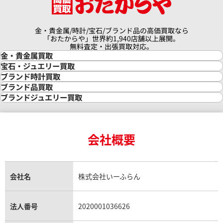
金・貴金属/時計/宝石/ブランド品の高価買取なら
「おたからや」世界約1,940店舗以上展開。
無料査定・出張買取対応。
金・貴金属買取
金買取
宝石・ジュエリー買取
金の相場価格情報
宝石・ジュエリー買取
ブランド時計買取
金の参考買取価格一覧
ダイヤモンド買取
時計買取
ブランド品買取
インゴット買取
ダイヤモンド・宝石の参考価格一覧
ロレックス買取
ブランド買取
ブランドジュエリー買取
インゴットの相場価格情報
リング・結婚指輪買取
ロレックス デイトナ買取
ルイ・ヴィトン買取
カルティエ買取
24金買取
エメラルド買取
ロレックス サブマリーナー買取
ルイ・ヴィトン買取の参考価格一覧
ティファニー買取
24金の相場価格情報
サファイア買取
ロレックス GMTマスター買取
エルメス買取
ブルガリ買取
18金買取
ルビー買取
ロレックス エクスプローラー買取
会社概要
エルメス バーキン買取
ヴァンクリーフ＆アーペル買取
18金の相場価格情報
ヒスイ買取
ロレックス デイトジャスト買取
エルメス ケリー買取
ハリーウィンストン買取
金のアクセサリー買取
オパール買取
ロレックス 買取の参考価格一覧
エルメス買取の参考価格一覧
クロムハーツ買取
金貨買取
トパーズ買取
パテック フィリップ買取
シャネル買取
フレッド買取
貴金属買取
タンザナイト買取
パテック フィリップノーチラス買取
シャネル マトラッセ買取
ショーメ買取
会社名
株式会社いーふらん
プラチナ買取
アメジスト買取
オーデマ ピゲ買取
シャネル買取の参考価格一覧
ショパール買取
銀・シルバー買取
パライバトルマリン買取
オーデマ ピゲ ロイヤルオーク買取
ディオール買取
タサキ買取
パラジウム買取
キャッツアイ買取
ヴァシュロン・コンスタンタン買取
セリーヌ買取
法人番号
2020001036626
ダミアーニ買取
アレキサンドライト買取
A.ランゲ&ゾーネ買取
フェンディ買取
ピアジェ買取