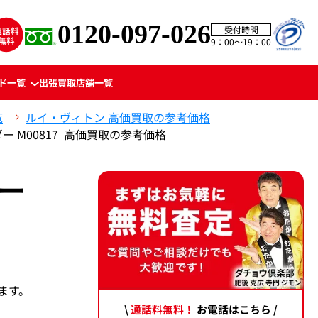
0120-097-026
受付時間
9：00〜19：00
ド一覧
出張買取
店舗一覧
覧
ルイ・ヴィトン 高価買取の参考価格
ー M00817 高価買取の参考価格
キー
ます。
\
通話料無料！
お電話はこちら /