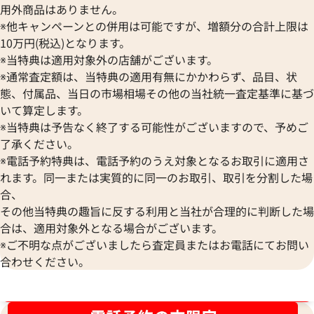
用外商品はありません。
※他キャンペーンとの併用は可能ですが、増額分の合計上限は
ルイ・ヴィトン ヴェルニ ドット インフィ
ルイ・ヴィトン モ
10万円(税込)となります。
ニティ ロックイットMM トートバッグ パ
ネヴァーフルMM ト
※当特典は適用対象外の店舗がございます。
テント ブラック×イエロー M91398
※通常査定額は、当特典の適用有無にかかわらず、品目、状
参考買取価格
態、付属品、当日の市場相場その他の当社統一査定基準に基づ
ASK
いて算定します。
参考買取価格
※当特典は予告なく終了する可能性がございますので、予めご
268,000
円
了承ください。
2022年6月18日時点
2026年1月17日時
※電話予約特典は、電話予約のうえ対象となるお取引に適用さ
れます。同一または実質的に同一のお取引、取引を分割した場
合、
その他当特典の趣旨に反する利用と当社が合理的に判断した場
合は、適用対象外となる場合がございます。
※ご不明な点がございましたら査定員またはお電話にてお問い
合わせください。
ブランド品買取強化中！売るなら今！