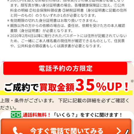
ます。顔写真が無い身分証明書の場合、各種健康保険証に加え、①公共
料金の明細 ②社会保険料領収書 ③納税証明書（身分証明書に記載の住所
と同一のもの）のうちいずれか1点が必要となります。
有効期限の切れた身分証明書はお取り扱いできません。
親族以外の方からの依頼の場合は、委任状、依頼を受けた方の本人確認
書類（身分証明書）が必要となります。
2020年2月4日以降に発行されたパスポートには住所が記載されていない
ため、ご一緒にご本人様名義の現住所が確認できるものとして、住民票
や、公共料金の領収書もしくは請求書が必要となります。
ブランド品買取強化中！売るなら今！
上限・条件がございます。 下記に記載の詳細を必ずご確認く
ださい。
通話料無料！
「いくら？」をすぐに聞けます！