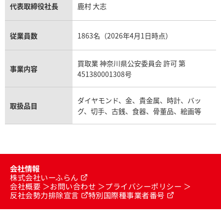
代表取締役社長
鹿村 大志
従業員数
1863名（2026年4月1日時点）
買取業 神奈川県公安委員会 許可 第
事業内容
451380001308号
ダイヤモンド、金、貴金属、時計、バッ
取扱品目
グ、切手、古銭、食器、骨董品、絵画等
会社情報
株式会社いーふらん
会社概要
お問い合わせ
プライバシーポリシー
反社会勢力排除宣言
特別国際種事業者番号