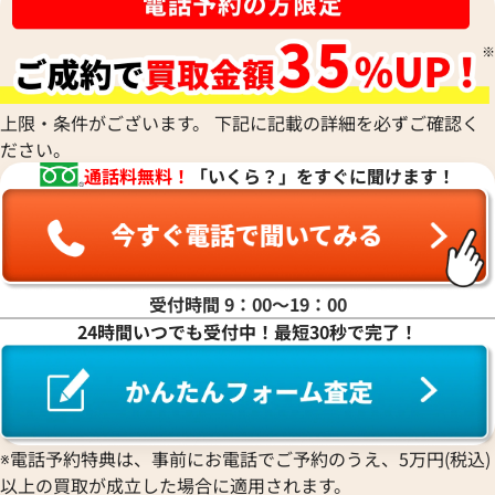
ルイ・ヴィトン モノグラムエクリプス ダ
ルイ・ヴィトン モ
上限・条件がございます。 下記に記載の詳細を必ずご確認く
ブルフォンポーチ ショルダーバッグ
ィ ハンドバッグ M4
ださい。
M81321
通話料無料！
「いくら？」をすぐに聞けます！
参考買取価格
参考買取価格
122,000
円
94,000
円
2026年4月3日時点
2026年6月17日時
受付時間 9：00〜19：00
24時間いつでも受付中！最短30秒で完了！
※電話予約特典は、事前にお電話でご予約のうえ、5万円(税込)
以上の買取が成立した場合に適用されます。