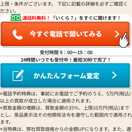
上限・条件がございます。 下記に記載の詳細を必ずご確認く
M52389
ださい。
参考買取価格
参考買取価格
通話料無料！
「いくら？」をすぐに聞けます！
ASK
ASK
2022年5月18日時点
2022年10月18日
受付時間 9：00〜19：00
24時間いつでも受付中！最短30秒で完了！
※電話予約特典は、事前にお電話でご予約のうえ、5万円(税込)
以上の買取が成立した場合に適用されます。
※買取金額の増額は、買取金額の35％、上限10万円(税込)まで
とし、景品表示法その他関係法令を遵守した範囲内で適用され
ます。
※当特典は、弊社買取価格からの金額UPになります。また、適