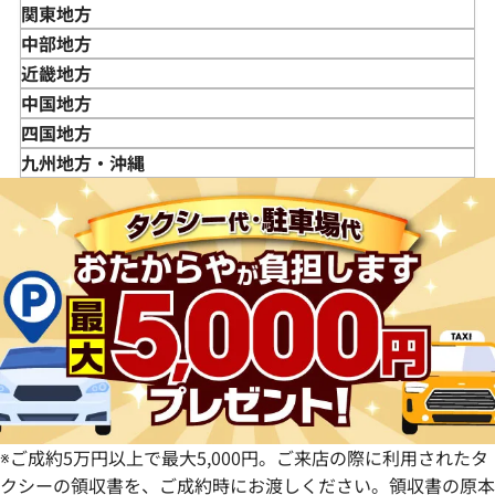
青森県
関東地方
岩手県
東京都
中部地方
宮城県
神奈川県
新潟県
近畿地方
秋田県
埼玉県
富山県
三重県
中国地方
山形県
千葉県
石川県
滋賀県
鳥取県
四国地方
福島県
茨城県
山梨県
京都府
島根県
徳島県
九州地方・沖縄
栃木県
長野県
大阪府
岡山県
香川県
福岡県
群馬県
岐阜県
兵庫県
広島県
愛媛県
佐賀県
静岡県
奈良県
山口県
長崎県
愛知県
和歌山県
熊本県
大分県
宮崎県
鹿児島県
※ご成約5万円以上で最大5,000円。ご来店の際に利用されたタ
クシーの領収書を、ご成約時にお渡しください。領収書の原本