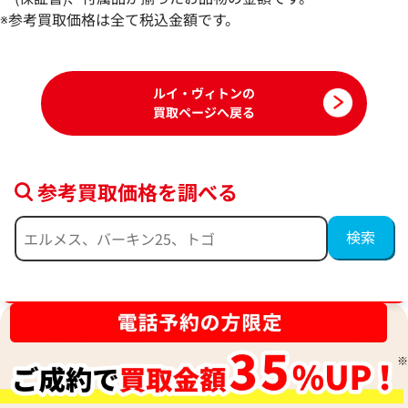
N50017
※参考買取価格は全て税込金額です。
参考買取価格
参考買取価格
317,000
円
296,800
円
2025年6月17日時点
2024年5月3日時点
ルイ・ヴィトンの
買取ページへ戻る
参考買取価格を調べる
ブランド品買取強化中！売るなら今！
ルイ・ヴィトン タイガ カプシーヌＭＭ ハ
ルイ・ヴィトン モ
ンドバッグ PVC×レザー ブラック
レット パイソン ブラ