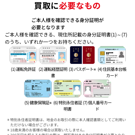
買取に
必要なもの
ご本人様を確認できる身分証明が
必要となります
ご本人様を確認できる、現住所記載の身分証明書(1)～(7)
のうち、いずれか一つをお持ちください。
(1) 運転免許証
(2) 運転経歴証明
(3) パスポート※
(4) 住民基本台帳
書
カード
(5) 健康保険証※
(6) 特別永住者証
(7) 個人番号カー
明書
ド
特別永住者証明書は、地金のお取引の際に本人確認書類としてご利用い
ただけない場合がございます。
18歳未満のお客様の場合は買取いたしません。
200万円を超えるお取引の際は、顔写真付きの身分証明書が必要となり