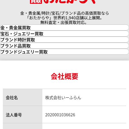
金・貴金属/時計/宝石/ブランド品の高価買取なら
「おたからや」世界約1,940店舗以上展開。
無料査定・出張買取対応。
金・貴金属買取
金買取
宝石・ジュエリー買取
金の相場価格情報
宝石・ジュエリー買取
ブランド時計買取
金の参考買取価格一覧
ダイヤモンド買取
時計買取
ブランド品買取
インゴット買取
ダイヤモンド・宝石の参考価格一覧
ロレックス買取
ブランド買取
ブランドジュエリー買取
インゴットの相場価格情報
リング・結婚指輪買取
ロレックス デイトナ買取
ルイ・ヴィトン買取
カルティエ買取
24金買取
エメラルド買取
ロレックス サブマリーナー買取
ルイ・ヴィトン買取の参考価格一覧
ティファニー買取
24金の相場価格情報
サファイア買取
ロレックス GMTマスター買取
エルメス買取
ブルガリ買取
18金買取
ルビー買取
ロレックス エクスプローラー買取
会社概要
エルメス バーキン買取
ヴァンクリーフ＆アーペル買取
18金の相場価格情報
ヒスイ買取
ロレックス デイトジャスト買取
エルメス ケリー買取
ハリーウィンストン買取
金のアクセサリー買取
オパール買取
ロレックス 買取の参考価格一覧
エルメス買取の参考価格一覧
クロムハーツ買取
金貨買取
トパーズ買取
パテック フィリップ買取
シャネル買取
フレッド買取
貴金属買取
タンザナイト買取
パテック フィリップノーチラス買取
シャネル マトラッセ買取
ショーメ買取
会社名
株式会社いーふらん
プラチナ買取
アメジスト買取
オーデマ ピゲ買取
シャネル買取の参考価格一覧
ショパール買取
銀・シルバー買取
パライバトルマリン買取
オーデマ ピゲ ロイヤルオーク買取
ディオール買取
タサキ買取
パラジウム買取
キャッツアイ買取
ヴァシュロン・コンスタンタン買取
セリーヌ買取
法人番号
2020001036626
ダミアーニ買取
アレキサンドライト買取
A.ランゲ&ゾーネ買取
フェンディ買取
ピアジェ買取
ガーネット買取
ブレゲ買取
グッチ買取
ブシュロン買取