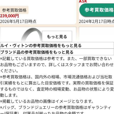
ASK
参考買取価格
239,000
円
2026年5月17日時点
2024年2月17日時
もっと見る
ルイ・ヴィトンの参考買取価格をもっと見る
ブランド品の参考買取価格をもっと見る
※記載している買取価格は参考です。また、一部買取できない
お品物もございますので、詳しくはスタッフまでお問い合わせ
ください。
※参考買取価格は、国内外の相場、市場流通価格および当社取
引実績をもとに算出した目安価格です。実際の買取価格を保証
するものではなく、査定時の相場変動、お品物の状態により変
動します。
※掲載しているお品物の画像はイメージとなります。
ルイ・ヴィトン モノグラムアンプラント
ルイ・ヴィトン ダ
※バッグ、ブランドジュエリーの参考買取価格はギャランティ
ネオノエBB ハンドバッグ M46734
リオメッセンジャー
ー(保証書)、付属品が揃ったお品物の金額です。