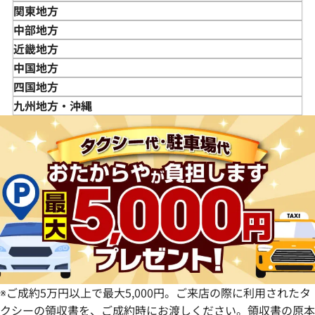
青森県
関東地方
岩手県
東京都
中部地方
宮城県
神奈川県
新潟県
近畿地方
秋田県
埼玉県
富山県
三重県
中国地方
山形県
千葉県
石川県
滋賀県
鳥取県
四国地方
福島県
茨城県
山梨県
京都府
島根県
徳島県
九州地方・沖縄
栃木県
長野県
大阪府
岡山県
香川県
福岡県
群馬県
岐阜県
兵庫県
広島県
愛媛県
佐賀県
静岡県
奈良県
山口県
長崎県
愛知県
和歌山県
熊本県
大分県
宮崎県
鹿児島県
※ご成約5万円以上で最大5,000円。ご来店の際に利用されたタ
クシーの領収書を、ご成約時にお渡しください。領収書の原本