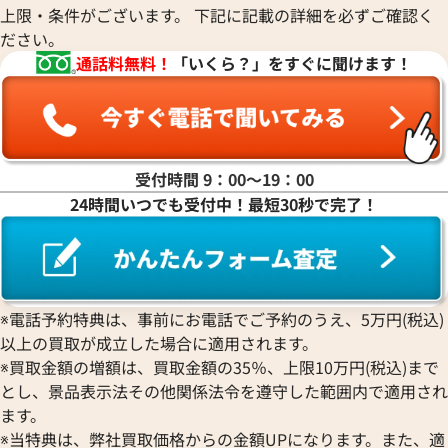
上限・条件がございます。 下記に記載の詳細を必ずご確認く
ださい。
通話料無料！
「いくら？」をすぐに聞けます！
受付時間 9：00〜19：00
24時間いつでも受付中！最短30秒で完了！
ルイヴィトン ネックレス ペンダントトッ
ルイヴィトン ネッ
プ
プ
参考買取価格
参考買取価格
※電話予約特典は、事前にお電話でご予約のうえ、5万円(税込)
以上の買取が成立した場合に適用されます。
37,000
円
30,000
円
2026年5月17日時点
2026年6月17日時
※買取金額の増額は、買取金額の35％、上限10万円(税込)まで
とし、景品表示法その他関係法令を遵守した範囲内で適用され
ます。
※当特典は、弊社買取価格からの金額UPになります。また、適