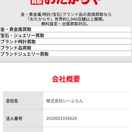
金・貴金属/時計/宝石/ブランド品の高価買取なら
「おたからや」世界約1,940店舗以上展開。
無料査定・出張買取対応。
金・貴金属買取
金買取
宝石・ジュエリー買取
金の相場価格情報
宝石・ジュエリー買取
ブランド時計買取
金の参考買取価格一覧
ダイヤモンド買取
時計買取
ブランド品買取
インゴット買取
ダイヤモンド・宝石の参考価格一覧
ロレックス買取
ブランド買取
ブランドジュエリー買取
インゴットの相場価格情報
リング・結婚指輪買取
ロレックス デイトナ買取
ルイ・ヴィトン買取
カルティエ買取
24金買取
エメラルド買取
ロレックス サブマリーナー買取
ルイ・ヴィトン買取の参考価格一覧
ティファニー買取
24金の相場価格情報
サファイア買取
ロレックス GMTマスター買取
エルメス買取
ブルガリ買取
18金買取
ルビー買取
ロレックス エクスプローラー買取
会社概要
エルメス バーキン買取
ヴァンクリーフ＆アーペル買取
18金の相場価格情報
ヒスイ買取
ロレックス デイトジャスト買取
エルメス ケリー買取
ハリーウィンストン買取
金のアクセサリー買取
オパール買取
ロレックス 買取の参考価格一覧
エルメス買取の参考価格一覧
クロムハーツ買取
金貨買取
トパーズ買取
パテック フィリップ買取
シャネル買取
フレッド買取
貴金属買取
タンザナイト買取
パテック フィリップノーチラス買取
シャネル マトラッセ買取
ショーメ買取
会社名
株式会社いーふらん
プラチナ買取
アメジスト買取
オーデマ ピゲ買取
シャネル買取の参考価格一覧
ショパール買取
銀・シルバー買取
パライバトルマリン買取
オーデマ ピゲ ロイヤルオーク買取
ディオール買取
タサキ買取
パラジウム買取
キャッツアイ買取
ヴァシュロン・コンスタンタン買取
セリーヌ買取
法人番号
2020001036626
ダミアーニ買取
アレキサンドライト買取
A.ランゲ&ゾーネ買取
フェンディ買取
ピアジェ買取
ガーネット買取
ブレゲ買取
グッチ買取
ブシュロン買取