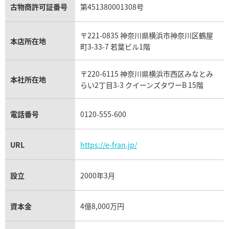
アクアマリン買取
オメガ買取
プラダ買取
古物商許可証番号
第451380001308号
モーブッサン買取
ウブロ買取
ミキモト買取
IWC買取
グラフ買取
〒221-0835 神奈川県横浜市神奈川区鶴屋
カルティエ買取
本店所在地
フランク ミュラー買取
町3-33-7 若葉ビル1階
リシャール・ミル買取
タグ・ホイヤー買取
〒220-6115 神奈川県横浜市西区みなとみ
パネライ買取
本社所在地
らい2丁目3-3 クイーンズタワーB 15階
チューダー（チュードル）買取
電話番号
0120-555-600
URL
https://e-fran.jp/
設立
2000年3月
資本金
4億8,000万円