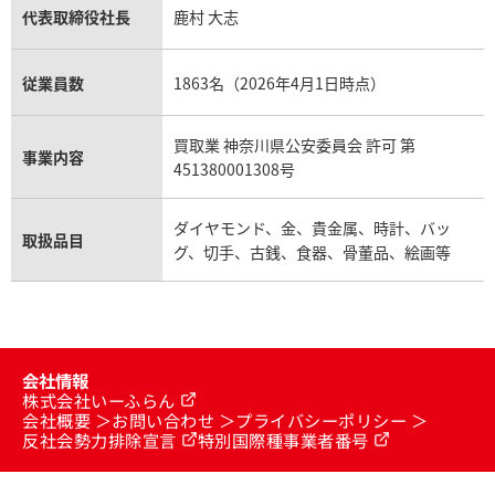
代表取締役社長
鹿村 大志
従業員数
1863名（2026年4月1日時点）
買取業 神奈川県公安委員会 許可 第
事業内容
451380001308号
ダイヤモンド、金、貴金属、時計、バッ
取扱品目
グ、切手、古銭、食器、骨董品、絵画等
会社情報
株式会社いーふらん
会社概要
お問い合わせ
プライバシーポリシー
反社会勢力排除宣言
特別国際種事業者番号