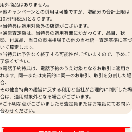
用外商品はありません。
※他キャンペーンとの併用は可能ですが、増額分の合計上限は
10万円(税込)となります。
※当特典は適用対象外の店舗がございます。
※通常査定額は、当特典の適用有無にかかわらず、品目、状
態、付属品、当日の市場相場その他の当社統一査定基準に基づ
いて算定します。
※当特典は予告なく終了する可能性がございますので、予めご
了承ください。
※電話予約特典は、電話予約のうえ対象となるお取引に適用さ
ルイヴィトン ネックレス ペンダントトッ
ルイヴィトン ネッ
れます。同一または実質的に同一のお取引、取引を分割した場
プ
プ
合、
参考買取価格
参考買取価格
その他当特典の趣旨に反する利用と当社が合理的に判断した場
24,000
円
21,000
円
合は、適用対象外となる場合がございます。
2025年8月17日時点
2025年10月17日
※ご不明な点がございましたら査定員またはお電話にてお問い
合わせください。
ブランド品買取強化中！売るなら今！