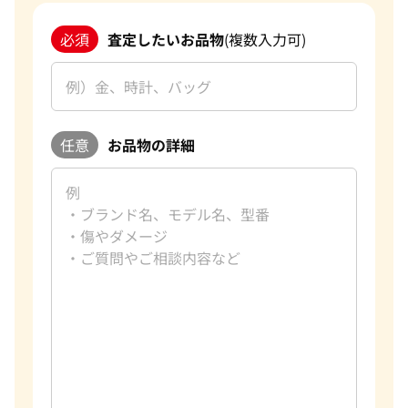
必須
査定したいお品物
(複数入力可)
任意
お品物の詳細