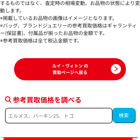
するものではなく、査定時の相場変動、お品物の状態により変
動します。
※掲載しているお品物の画像はイメージとなります。
ルイ・ヴィトン モノグラムアンプラント
ルイ・ヴィトン ダ
※バッグ、ブランドジュエリーの参考買取価格はギャランティ
ネオノエBB ハンドバッグ M46734
リオメッセンジャー
ー(保証書)、付属品が揃ったお品物の金額です。
N50017
※参考買取価格は全て税込金額です。
参考買取価格
参考買取価格
317,000
円
296,800
円
2025年6月17日時点
2024年5月3日時点
ルイ・ヴィトン の
買取ページへ戻る
参考買取価格を調べる
ブランド品買取強化中！売るなら今！