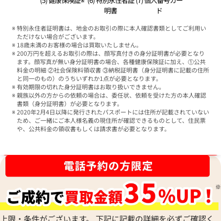
(5) 健康保険証※
(6) 特別永住者証
(7) 個人番号カー
明書
ド
特別永住者証明書は、地金のお取引の際に本人確認書類としてご利用い
ただけない場合がございます。
18歳未満のお客様の場合は買取いたしません。
200万円を超えるお取引の際は、顔写真付きの身分証明書が必要となり
ます。顔写真が無い身分証明書の場合、各種健康保険証に加え、①公共
料金の明細 ②社会保険料領収書 ③納税証明書（身分証明書に記載の住所
と同一のもの）のうちいずれか1点が必要となります。
有効期限の切れた身分証明書はお取り扱いできません。
親族以外の方からの依頼の場合は、委任状、依頼を受けた方の本人確認
書類（身分証明書）が必要となります。
2020年2月4日以降に発行されたパスポートには住所が記載されていない
ため、ご一緒にご本人様名義の現住所が確認できるものとして、住民票
や、公共料金の領収書もしくは請求書が必要となります。
ブランド品買取強化中！売るなら今！
上限・条件がございます。 下記に記載の詳細を必ずご確認く