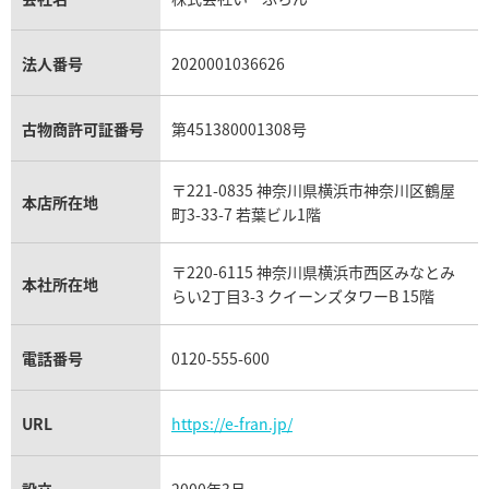
プラチナ買取
アメジスト買取
オーデマ ピゲ買取
シャネル買取の参考価格一覧
ショパール買取
銀・シルバー買取
パライバトルマリン買取
オーデマ ピゲ ロイヤルオーク買取
ディオール買取
タサキ買取
パラジウム買取
キャッツアイ買取
ヴァシュロン・コンスタンタン買取
セリーヌ買取
法人番号
2020001036626
ダミアーニ買取
アレキサンドライト買取
A.ランゲ&ゾーネ買取
フェンディ買取
ピアジェ買取
ガーネット買取
ブレゲ買取
グッチ買取
ブシュロン買取
アクアマリン買取
オメガ買取
プラダ買取
古物商許可証番号
第451380001308号
モーブッサン買取
ウブロ買取
ミキモト買取
IWC買取
グラフ買取
〒221-0835 神奈川県横浜市神奈川区鶴屋
カルティエ買取
本店所在地
フランク ミュラー買取
町3-33-7 若葉ビル1階
リシャール・ミル買取
タグ・ホイヤー買取
〒220-6115 神奈川県横浜市西区みなとみ
パネライ買取
本社所在地
らい2丁目3-3 クイーンズタワーB 15階
チューダー（チュードル）買取
電話番号
0120-555-600
URL
https://e-fran.jp/
設立
2000年3月