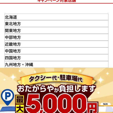
キャンペーン対象店舗
北海道
東北地方
青森県
関東地方
岩手県
東京都
中部地方
宮城県
神奈川県
新潟県
近畿地方
秋田県
埼玉県
富山県
三重県
中国地方
山形県
千葉県
石川県
滋賀県
鳥取県
四国地方
福島県
茨城県
山梨県
京都府
島根県
徳島県
九州地方・沖縄
栃木県
長野県
大阪府
岡山県
香川県
福岡県
群馬県
岐阜県
兵庫県
広島県
愛媛県
佐賀県
静岡県
奈良県
山口県
長崎県
愛知県
和歌山県
熊本県
大分県
宮崎県
鹿児島県