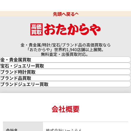
先頭へ戻る
金・貴金属/時計/宝石/ブランド品の高価買取なら
「おたからや」世界約1,940店舗以上展開。
無料査定・出張買取対応。
金・貴金属買取
金買取
宝石・ジュエリー買取
金の相場価格情報
宝石・ジュエリー買取
ブランド時計買取
金の参考買取価格一覧
ダイヤモンド買取
時計買取
ブランド品買取
インゴット買取
ダイヤモンド・宝石の参考価格一覧
ロレックス買取
ブランド買取
ブランドジュエリー買取
インゴットの相場価格情報
リング・結婚指輪買取
ロレックス デイトナ買取
ルイ・ヴィトン買取
カルティエ買取
24金買取
エメラルド買取
ロレックス サブマリーナー買取
ルイ・ヴィトン買取の参考価格一覧
ティファニー買取
24金の相場価格情報
サファイア買取
ロレックス GMTマスター買取
エルメス買取
ブルガリ買取
18金買取
ルビー買取
ロレックス エクスプローラー買取
会社概要
エルメス バーキン買取
ヴァンクリーフ＆アーペル買取
18金の相場価格情報
ヒスイ買取
ロレックス デイトジャスト買取
エルメス ケリー買取
ハリーウィンストン買取
金のアクセサリー買取
オパール買取
ロレックス 買取の参考価格一覧
エルメス買取の参考価格一覧
クロムハーツ買取
金貨買取
トパーズ買取
パテック フィリップ買取
シャネル買取
フレッド買取
貴金属買取
タンザナイト買取
パテック フィリップノーチラス買取
シャネル マトラッセ買取
ショーメ買取
会社名
株式会社いーふらん