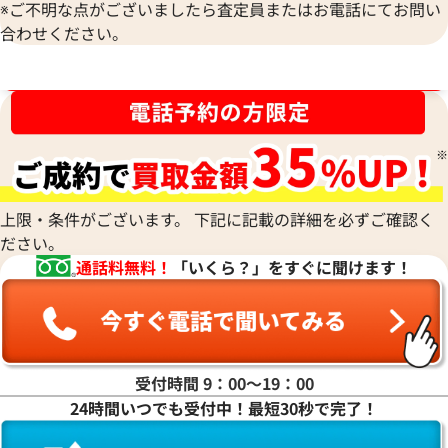
※ご不明な点がございましたら査定員またはお電話にてお問い
合わせください。
ブランド品買取強化中！売るなら今！
ルイ・ヴィトン モノグラムエクリプス ダ
ルイ・ヴィトン エ
上限・条件がございます。 下記に記載の詳細を必ずご確認く
ブルフォンポーチ ショルダーバッグ
レディモネ 財布 M6
ださい。
M81321
通話料無料！
「いくら？」をすぐに聞けます！
参考買取価格
参考買取価格
122,000
円
21,000
円
2026年4月3日時点
2025年10月17日
受付時間 9：00〜19：00
24時間いつでも受付中！最短30秒で完了！