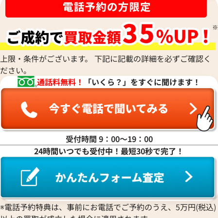
ルイ・ヴィトン タイガ カプシーヌＭＭ ハ
ルイ・ヴィトン モ
ンドバッグ PVC×レザー ブラック
レット パイソン ブラ
上限・条件がございます。 下記に記載の詳細を必ずご確認く
M52389
ださい。
参考買取価格
参考買取価格
通話料無料！
「いくら？」をすぐに聞けます！
ASK
ASK
2022年5月18日時点
2022年10月18日
受付時間 9：00〜19：00
24時間いつでも受付中！最短30秒で完了！
※電話予約特典は、事前にお電話でご予約のうえ、5万円(税込)