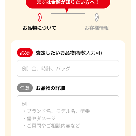
24時間受付中!
まずは金額が知りたい方へ！
問い合わせフォーム
1
2
お品物について
お客様情報
必須
査定したいお品物
(複数入力可)
任意
お品物の詳細