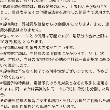
以上の買取が成立した場合に適用されます。
※買取金額の増額は、買取金額の35％、上限10万円(税込)まで
とし、景品表示法その他関係法令を遵守した範囲内で適用され
ます。
※当特典は、弊社買取価格からの金額UPになります。また、適
用外商品はありません。
※他キャンペーンとの併用は可能ですが、増額分の合計上限は
ルイ・ヴィトン ヴェルニ ドット インフィ
ルイ・ヴィトン モ
10万円(税込)となります。
ニティ ロックイットMM トートバッグ パ
ネヴァーフルMM ト
※当特典は適用対象外の店舗がございます。
テント ブラック×イエロー M91398
※通常査定額は、当特典の適用有無にかかわらず、品目、状
参考買取価格
態、付属品、当日の市場相場その他の当社統一査定基準に基づ
ASK
いて算定します。
参考買取価格
※当特典は予告なく終了する可能性がございますので、予めご
268,000
円
了承ください。
2022年6月18日時点
2026年1月17日時
※電話予約特典は、電話予約のうえ対象となるお取引に適用さ
れます。同一または実質的に同一のお取引、取引を分割した場
合、
その他当特典の趣旨に反する利用と当社が合理的に判断した場
合は、適用対象外となる場合がございます。