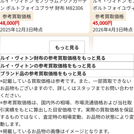
ルイ・ヴィトン モノグラムアクアガーデ
ルイ・ヴィトン 
ン ポルトフォイユブラザ 財布 M82306
ポルトフォイユヴィエ
参考買取価格
参考買取価格
48,000
円
45,000
円
2025年12月3日時点
2026年4月3日時点
もっと見る
ルイ・ヴィトン財布の参考買取価格をもっと見る
ルイ・ヴィトンの参考買取価格をもっと見る
ブランド品の参考買取価格をもっと見る
※記載している買取価格は参考です。また、一部買取できない
お品物もございますので、詳しくはスタッフまでお問い合わせ
ください。
※参考買取価格は、国内外の相場、市場流通価格および当社取
引実績をもとに算出した目安価格です。実際の買取価格を保証
するものではなく、査定時の相場変動、お品物の状態により変
動します。
ルイ・ヴィトン ダミエ ポルトモネビエヴ
ルイ・ヴィトン モ
※掲載しているお品物の画像はイメージとなります。