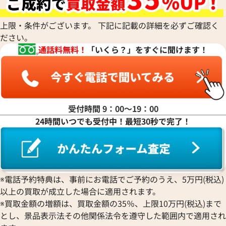
ハ行
上限・条件がございます。 下記に記載の詳細を必ずご確認く
ださい。
マ行
通話料無料！
「いくら？」をすぐに聞けます！
ヤ行
ラ行
受付時間 9：00〜19：00
24時間いつでも受付中！最短30秒で完了！
ワ行
※電話予約特典は、事前にお電話でご予約のうえ、5万円(税込)
以上の買取が成立した場合に適用されます。
※買取金額の増額は、買取金額の35％、上限10万円(税込)まで
とし、景品表示法その他関係法令を遵守した範囲内で適用され