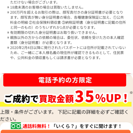
ただけない場合がございます。
18歳未満のお客様の場合は買取いたしません。
200万円を超えるお取引の際は、顔写真付きの身分証明書が必要となり
ます。顔写真が無い身分証明書の場合、各種健康保険証に加え、①公共
料金の明細 ②社会保険料領収書 ③納税証明書（身分証明書に記載の住所
と同一のもの）のうちいずれか1点が必要となります。
有効期限の切れた身分証明書はお取り扱いできません。
親族以外の方からの依頼の場合は、委任状、依頼を受けた方の本人確認
書類（身分証明書）が必要となります。
2020年2月4日以降に発行されたパスポートには住所が記載されていない
ため、ご一緒にご本人様名義の現住所が確認できるものとして、住民票
や、公共料金の領収書もしくは請求書が必要となります。
ブランド品買取強化中！売るなら今！
上限・条件がございます。 下記に記載の詳細を必ずご確認く
ださい。
通話料無料！
「いくら？」をすぐに聞けます！