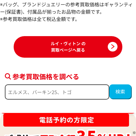
ィエノワ 財布 N61664
ポルトフォイユメティ
※バッグ、ブランドジュエリーの参考買取価格はギャランティ
参考買取価格
参考買取価格
ー(保証書)、付属品が揃ったお品物の金額です。
42,000
※参考買取価格は全て税込金額です。
円
31,000
円
2025年7月17日時点
2025年10月17日
ルイ・ヴィトン の
買取ページへ戻る
参考買取価格を調べる
ブランド品買取強化中！売るなら今！
ルイ・ヴィトン モノグラム ポルトフォイ
ルイ・ヴィトン 
ユパラスコンパクト 財布 M60140
ニ 財布 M81886