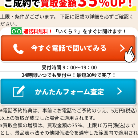
参考買取価格
参考買取価格
28,000
円
22,000
円
上限・条件がございます。 下記に記載の詳細を必ずご確認く
2025年12月3日時点
2026年6月17日時
ださい。
通話料無料！
「いくら？」をすぐに聞けます！
受付時間 9：00〜19：00
24時間いつでも受付中！最短30秒で完了！
※電話予約特典は、事前にお電話でご予約のうえ、5万円(税込)
以上の買取が成立した場合に適用されます。
ルイ・ヴィトン エピ ポルトビエカルトク
ルイ・ヴィトン モ
※買取金額の増額は、買取金額の35％、上限10万円(税込)まで
レディモネ 財布 M63542
トフォイユエミリー
とし、景品表示法その他関係法令を遵守した範囲内で適用され
M62941