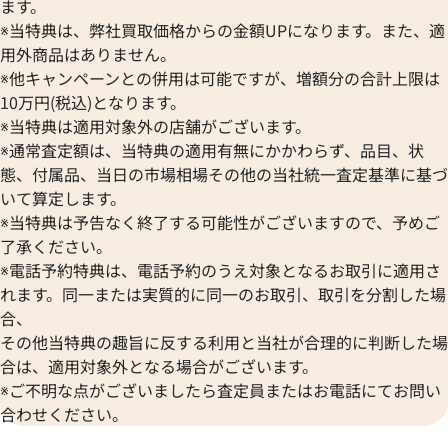
ます。
参考買取価格
参考買取価格
※当特典は、弊社買取価格からの金額UPになります。また、適
21,000
円
21,000
円
用外商品はありません。
2025年10月17日時点
2026年4月17日時
※他キャンペーンとの併用は可能ですが、増額分の合計上限は
10万円(税込)となります。
※当特典は適用対象外の店舗がございます。
※通常査定額は、当特典の適用有無にかかわらず、品目、状
態、付属品、当日の市場相場その他の当社統一査定基準に基づ
いて算定します。
※当特典は予告なく終了する可能性がございますので、予めご
了承ください。
※電話予約特典は、電話予約のうえ対象となるお取引に適用さ
れます。同一または実質的に同一のお取引、取引を分割した場
合、
その他当特典の趣旨に反する利用と当社が合理的に判断した場
合は、適用対象外となる場合がございます。
※ご不明な点がございましたら査定員またはお電話にてお問い
ルイ・ヴィトン モノグラムマカサー ポル
ルイ・ヴィトン モ
合わせください。
トフォイユタノン 財布 M93800
エトレゾール 財布 M