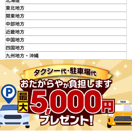
北海道
東北地方
青森県
関東地方
岩手県
東京都
中部地方
宮城県
神奈川県
新潟県
近畿地方
秋田県
埼玉県
富山県
三重県
中国地方
山形県
千葉県
石川県
滋賀県
鳥取県
四国地方
福島県
茨城県
山梨県
京都府
島根県
徳島県
九州地方・沖縄
栃木県
長野県
大阪府
岡山県
香川県
福岡県
群馬県
岐阜県
兵庫県
広島県
愛媛県
佐賀県
静岡県
奈良県
山口県
長崎県
愛知県
和歌山県
熊本県
大分県
宮崎県
鹿児島県