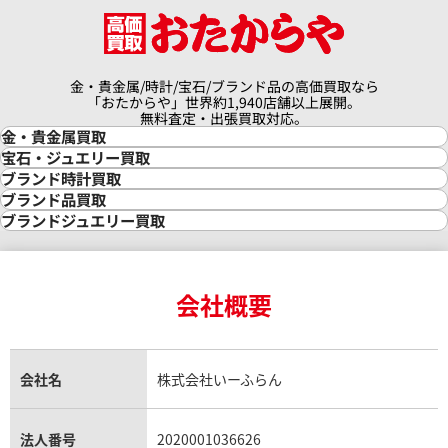
金・貴金属/時計/宝石/ブランド品の高価買取なら
「おたからや」世界約1,940店舗以上展開。
無料査定・出張買取対応。
金・貴金属買取
金買取
宝石・ジュエリー買取
金の相場価格情報
宝石・ジュエリー買取
ブランド時計買取
金の参考買取価格一覧
ダイヤモンド買取
時計買取
ブランド品買取
インゴット買取
ダイヤモンド・宝石の参考価格一覧
ロレックス買取
ブランド買取
ブランドジュエリー買取
インゴットの相場価格情報
リング・結婚指輪買取
ロレックス デイトナ買取
ルイ・ヴィトン買取
カルティエ買取
24金買取
エメラルド買取
ロレックス サブマリーナー買取
ルイ・ヴィトン買取の参考価格一覧
ティファニー買取
24金の相場価格情報
サファイア買取
ロレックス GMTマスター買取
エルメス買取
ブルガリ買取
18金買取
ルビー買取
ロレックス エクスプローラー買取
会社概要
エルメス バーキン買取
ヴァンクリーフ＆アーペル買取
18金の相場価格情報
ヒスイ買取
ロレックス デイトジャスト買取
エルメス ケリー買取
ハリーウィンストン買取
金のアクセサリー買取
オパール買取
ロレックス 買取の参考価格一覧
エルメス買取の参考価格一覧
クロムハーツ買取
金貨買取
トパーズ買取
パテック フィリップ買取
シャネル買取
フレッド買取
貴金属買取
タンザナイト買取
パテック フィリップノーチラス買取
シャネル マトラッセ買取
ショーメ買取
会社名
株式会社いーふらん
プラチナ買取
アメジスト買取
オーデマ ピゲ買取
シャネル買取の参考価格一覧
ショパール買取
銀・シルバー買取
パライバトルマリン買取
オーデマ ピゲ ロイヤルオーク買取
ディオール買取
タサキ買取
パラジウム買取
キャッツアイ買取
ヴァシュロン・コンスタンタン買取
セリーヌ買取
法人番号
2020001036626
ダミアーニ買取