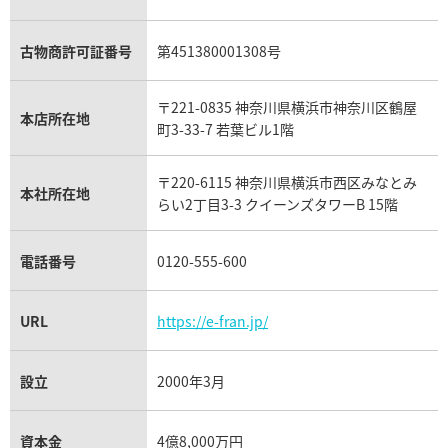
アレキサンドライト買取
A.ランゲ&ゾーネ買取
フェンディ買取
ピアジェ買取
ガーネット買取
ブレゲ買取
グッチ買取
ブシュロン買取
アクアマリン買取
オメガ買取
プラダ買取
古物商許可証番号
第451380001308号
モーブッサン買取
ウブロ買取
ミキモト買取
IWC買取
グラフ買取
〒221-0835 神奈川県横浜市神奈川区鶴屋
カルティエ買取
本店所在地
フランク ミュラー買取
町3-33-7 若葉ビル1階
リシャール・ミル買取
タグ・ホイヤー買取
〒220-6115 神奈川県横浜市西区みなとみ
パネライ買取
本社所在地
らい2丁目3-3 クイーンズタワーB 15階
チューダー（チュードル）買取
電話番号
0120-555-600
URL
https://e-fran.jp/
設立
2000年3月
資本金
4億8,000万円