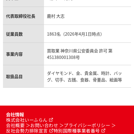
代表取締役社長
鹿村 大志
従業員数
1863名（2026年4月1日時点）
買取業 神奈川県公安委員会 許可 第
事業内容
451380001308号
ダイヤモンド、金、貴金属、時計、バッ
取扱品目
グ、切手、古銭、食器、骨董品、絵画等
会社情報
株式会社いーふらん
会社概要
お問い合わせ
プライバシーポリシー
反社会勢力排除宣言
特別国際種事業者番号