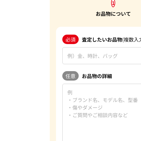
1
お品物について
必須
査定したいお品物
(複数入
任意
お品物の詳細