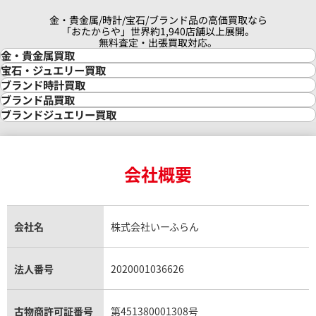
金・貴金属/時計/宝石/ブランド品の高価買取なら
「おたからや」世界約1,940店舗以上展開。
無料査定・出張買取対応。
金・貴金属買取
金買取
宝石・ジュエリー買取
金の相場価格情報
宝石・ジュエリー買取
ブランド時計買取
金の参考買取価格一覧
ダイヤモンド買取
時計買取
ブランド品買取
インゴット買取
ダイヤモンド・宝石の参考価格一覧
ロレックス買取
ブランド買取
ブランドジュエリー買取
インゴットの相場価格情報
リング・結婚指輪買取
ロレックス デイトナ買取
ルイ・ヴィトン買取
カルティエ買取
24金買取
エメラルド買取
ロレックス サブマリーナー買取
ルイ・ヴィトン買取の参考価格一覧
ティファニー買取
24金の相場価格情報
サファイア買取
ロレックス GMTマスター買取
エルメス買取
ブルガリ買取
18金買取
ルビー買取
ロレックス エクスプローラー買取
会社概要
エルメス バーキン買取
ヴァンクリーフ＆アーペル買取
18金の相場価格情報
ヒスイ買取
ロレックス デイトジャスト買取
エルメス ケリー買取
ハリーウィンストン買取
金のアクセサリー買取
オパール買取
ロレックス 買取の参考価格一覧
エルメス買取の参考価格一覧
クロムハーツ買取
金貨買取
トパーズ買取
パテック フィリップ買取
シャネル買取
フレッド買取
貴金属買取
タンザナイト買取
パテック フィリップノーチラス買取
シャネル マトラッセ買取
ショーメ買取
会社名
株式会社いーふらん
プラチナ買取
アメジスト買取
オーデマ ピゲ買取
シャネル買取の参考価格一覧
ショパール買取
銀・シルバー買取
パライバトルマリン買取
オーデマ ピゲ ロイヤルオーク買取
ディオール買取
タサキ買取
パラジウム買取
キャッツアイ買取
ヴァシュロン・コンスタンタン買取
セリーヌ買取
法人番号
2020001036626
ダミアーニ買取
アレキサンドライト買取
A.ランゲ&ゾーネ買取
フェンディ買取
ピアジェ買取
ガーネット買取
ブレゲ買取
グッチ買取
ブシュロン買取
アクアマリン買取
オメガ買取
プラダ買取
古物商許可証番号
第451380001308号
モーブッサン買取