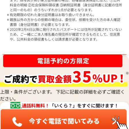
料金の明細 ②社会保険料領収書 ③納税証明書（身分証明書に記載の住所
と同一のもの）のうちいずれか1点が必要となります。
有効期限の切れた身分証明書はお取り扱いできません。
親族以外の方からの依頼の場合は、委任状、依頼を受けた方の本人確認
書類（身分証明書）が必要となります。
2020年2月4日以降に発行されたパスポートには住所が記載されていない
ため、ご一緒にご本人様名義の現住所が確認できるものとして、住民票
や、公共料金の領収書もしくは請求書が必要となります。
ブランド品買取強化中！売るなら今！
上限・条件がございます。 下記に記載の詳細を必ずご確認く
ださい。
通話料無料！
「いくら？」をすぐに聞けます！