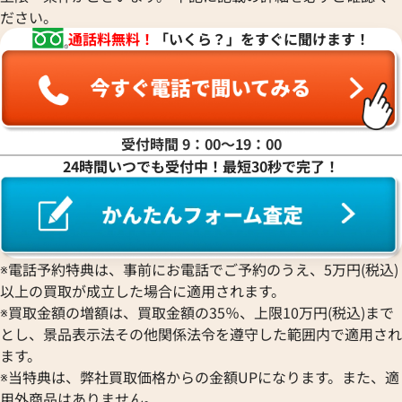
2025年8月17日時点
2025年7月3日時点
ださい。
通話料無料！
「いくら？」をすぐに聞けます！
受付時間 9：00〜19：00
24時間いつでも受付中！最短30秒で完了！
※電話予約特典は、事前にお電話でご予約のうえ、5万円(税込)
以上の買取が成立した場合に適用されます。
ルイ・ヴィトン モノグラムデニム ネオカ
ルイ・ヴィトン モ
※買取金額の増額は、買取金額の35％、上限10万円(税込)まで
ビィMM ハンドバッグ M95351
マBB ハンドバッグ 
とし、景品表示法その他関係法令を遵守した範囲内で適用され
参考買取価格
参考買取価格
ます。
72,000
円
67,000
円
※当特典は、弊社買取価格からの金額UPになります。また、適
2025年8月17日時点
2026年6月17日時
用外商品はありません。