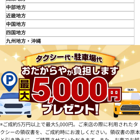
岩手県
東京都
中部地方
宮城県
神奈川県
新潟県
近畿地方
秋田県
埼玉県
富山県
三重県
中国地方
山形県
千葉県
石川県
滋賀県
鳥取県
四国地方
福島県
茨城県
山梨県
京都府
島根県
徳島県
九州地方・沖縄
栃木県
長野県
大阪府
岡山県
香川県
福岡県
群馬県
岐阜県
兵庫県
広島県
愛媛県
佐賀県
静岡県
奈良県
山口県
長崎県
愛知県
和歌山県
熊本県
大分県
宮崎県
鹿児島県
※ご成約5万円以上で最大5,000円。ご来店の際に利用されたタ
クシーの領収書を、ご成約時にお渡しください。領収書の原本
と引き換えに、ご精算させていただきます。また、お車でお越