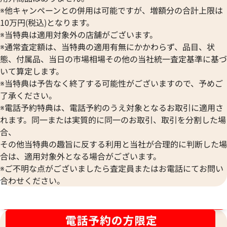
※他キャンペーンとの併用は可能ですが、増額分の合計上限は
10万円(税込)となります。
※当特典は適用対象外の店舗がございます。
※通常査定額は、当特典の適用有無にかかわらず、品目、状
態、付属品、当日の市場相場その他の当社統一査定基準に基づ
いて算定します。
※当特典は予告なく終了する可能性がございますので、予めご
了承ください。
※電話予約特典は、電話予約のうえ対象となるお取引に適用さ
れます。同一または実質的に同一のお取引、取引を分割した場
合、
その他当特典の趣旨に反する利用と当社が合理的に判断した場
合は、適用対象外となる場合がございます。
ルイ・ヴィトン モノブラムアンプラント
ルイ・ヴィトン モ
※ご不明な点がございましたら査定員またはお電話にてお問い
マレ ハンドバッグ M41044
ィーヌGM ハンドバッ
合わせください。
参考買取価格
参考買取価格
38,000
円
30,000
円
ブランド品買取強化中！売るなら今！
2025年8月17日時点
2026年6月17日時