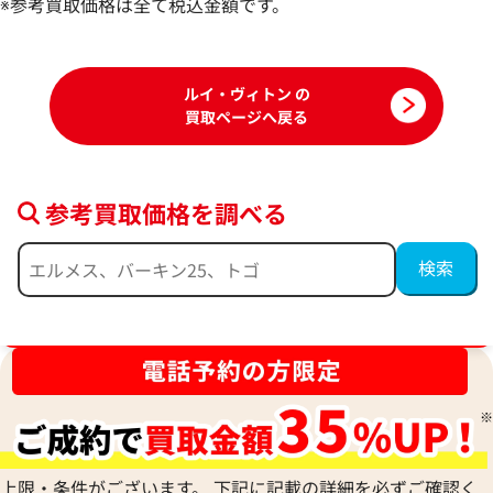
100,000
※参考買取価格は全て税込金額です。
円
94,000
円
2026年3月17日時点
2026年6月17日時
ルイ・ヴィトン の
買取ページへ戻る
参考買取価格を調べる
ブランド品買取強化中！売るなら今！
ルイ・ヴィトン モノグラム デニム ネオカ
ルイ・ヴィトン エ
ビィー MM ハンドバッグ M95837
ッグ M40951
参考買取価格
参考買取価格
90,000
円
76,000
円
上限・条件がございます。 下記に記載の詳細を必ずご確認く