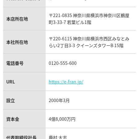
ウブロ買取
ミキモト買取
IWC買取
グラフ買取
〒221-0835 神奈川県横浜市神奈川区鶴屋
カルティエ買取
本店所在地
フランク ミュラー買取
町3-33-7 若葉ビル1階
リシャール・ミル買取
タグ・ホイヤー買取
〒220-6115 神奈川県横浜市西区みなとみ
パネライ買取
本社所在地
らい2丁目3-3 クイーンズタワーB 15階
チューダー（チュードル）買取
電話番号
0120-555-600
URL
https://e-fran.jp/
設立
2000年3月
資本金
4億8,000万円
代表取締役社長
鹿村 大志