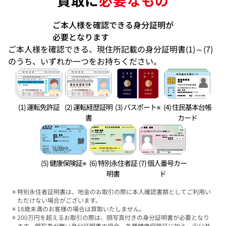
買取に
必要なもの
ご本人様を確認できる身分証明が
必要となります
ご本人様を確認できる、現住所記載の身分証明書(1)～(7)
のうち、いずれか一つをお持ちください。
(1) 運転免許証
(2) 運転経歴証明
(3) パスポート※
(4) 住民基本台帳
書
カード
(5) 健康保険証※
(6) 特別永住者証
(7) 個人番号カー
明書
ド
特別永住者証明書は、地金のお取引の際に本人確認書類としてご利用い
ただけない場合がございます。
18歳未満のお客様の場合は買取いたしません。
200万円を超えるお取引の際は、顔写真付きの身分証明書が必要となり
ます。顔写真が無い身分証明書の場合、各種健康保険証に加え、①公共