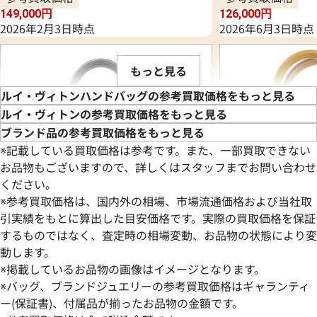
149,000
円
126,000
円
2026年2月3日時点
2026年6月3日時点
もっと見る
ルイ・ヴィトンハンドバッグの参考買取価格をもっと見る
ルイ・ヴィトンの参考買取価格をもっと見る
ブランド品の参考買取価格をもっと見る
※記載している買取価格は参考です。また、一部買取できない
お品物もございますので、詳しくはスタッフまでお問い合わせ
ください。
※参考買取価格は、国内外の相場、市場流通価格および当社取
引実績をもとに算出した目安価格です。実際の買取価格を保証
するものではなく、査定時の相場変動、お品物の状態により変
動します。
ルイ・ヴィトン ダミエ カイサトートPM
ルイ・ヴィトン モ
※掲載しているお品物の画像はイメージとなります。
ハンドバッグ N41554
ィ ハンドバッグ M4
※バッグ、ブランドジュエリーの参考買取価格はギャランティ
参考買取価格
参考買取価格
ー(保証書)、付属品が揃ったお品物の金額です。