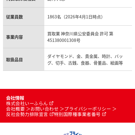
従業員数
1863名（2026年4月1日時点）
買取業 神奈川県公安委員会 許可 第
事業内容
451380001308号
ダイヤモンド、金、貴金属、時計、バッ
取扱品目
グ、切手、古銭、食器、骨董品、絵画等
会社情報
株式会社いーふらん
会社概要
お問い合わせ
プライバシーポリシー
反社会勢力排除宣言
特別国際種事業者番号