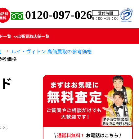
0120-097-026
受付時間
9：00〜19：00
ド一覧
出張買取
店舗一覧
覧
ルイ・ヴィトン 高価買取の参考価格
参考価格
ンド
ます。
\
通話料無料！
お電話はこちら /