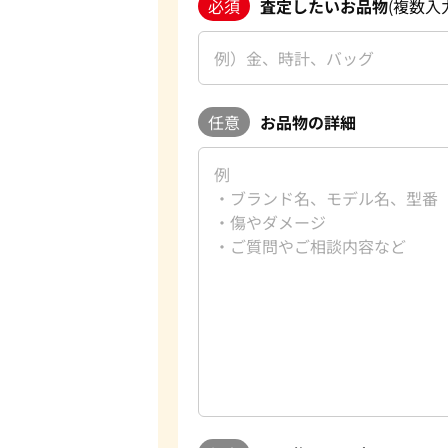
必須
査定したいお品物
(複数入
任意
お品物の詳細