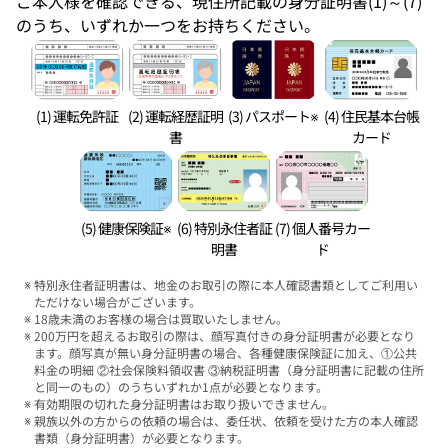
ご本人様を確認できる、現住所記載の身分証明書(1)～(7)
のうち、いずれか一つをお持ちください。
(1) 運転免許証
(2) 運転経歴証明
(3) パスポート※
(4) 住民基本台帳
書
カード
(5) 健康保険証※
(6) 特別永住者証
(7) 個人番号カー
明書
ド
特別永住者証明書は、地金のお取引の際に本人確認書類としてご利用い
ただけない場合がございます。
18歳未満のお客様の場合は買取いたしません。
200万円を超えるお取引の際は、顔写真付きの身分証明書が必要となり
ます。顔写真が無い身分証明書の場合、各種健康保険証に加え、①公共
料金の明細 ②社会保険料領収書 ③納税証明書（身分証明書に記載の住所
と同一のもの）のうちいずれか1点が必要となります。
有効期限の切れた身分証明書はお取り扱いできません。
親族以外の方からの依頼の場合は、委任状、依頼を受けた方の本人確認
書類（身分証明書）が必要となります。