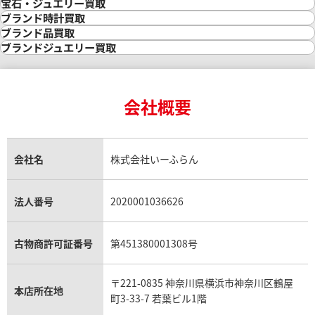
金買取
宝石・ジュエリー買取
金の相場価格情報
宝石・ジュエリー買取
ブランド時計買取
金の参考買取価格一覧
ダイヤモンド買取
時計買取
ブランド品買取
インゴット買取
ダイヤモンド・宝石の参考価格一覧
ロレックス買取
ブランド買取
ブランドジュエリー買取
インゴットの相場価格情報
リング・結婚指輪買取
ロレックス デイトナ買取
ルイ・ヴィトン買取
カルティエ買取
24金買取
エメラルド買取
ロレックス サブマリーナー買取
ルイ・ヴィトン買取の参考価格一覧
ティファニー買取
24金の相場価格情報
サファイア買取
ロレックス GMTマスター買取
エルメス買取
ブルガリ買取
18金買取
ルビー買取
ロレックス エクスプローラー買取
会社概要
エルメス バーキン買取
ヴァンクリーフ＆アーペル買取
18金の相場価格情報
ヒスイ買取
ロレックス デイトジャスト買取
エルメス ケリー買取
ハリーウィンストン買取
金のアクセサリー買取
オパール買取
ロレックス 買取の参考価格一覧
エルメス買取の参考価格一覧
クロムハーツ買取
金貨買取
トパーズ買取
パテック フィリップ買取
シャネル買取
フレッド買取
貴金属買取
タンザナイト買取
パテック フィリップノーチラス買取
シャネル マトラッセ買取
ショーメ買取
会社名
株式会社いーふらん
プラチナ買取
アメジスト買取
オーデマ ピゲ買取
シャネル買取の参考価格一覧
ショパール買取
銀・シルバー買取
パライバトルマリン買取
オーデマ ピゲ ロイヤルオーク買取
ディオール買取
タサキ買取
パラジウム買取
キャッツアイ買取
ヴァシュロン・コンスタンタン買取
セリーヌ買取
法人番号
2020001036626
ダミアーニ買取
アレキサンドライト買取
A.ランゲ&ゾーネ買取
フェンディ買取
ピアジェ買取
ガーネット買取
ブレゲ買取
グッチ買取
ブシュロン買取
アクアマリン買取
オメガ買取
プラダ買取
古物商許可証番号
第451380001308号
モーブッサン買取
ウブロ買取
ミキモト買取
IWC買取
グラフ買取
〒221-0835 神奈川県横浜市神奈川区鶴屋
カルティエ買取
本店所在地
フランク ミュラー買取
町3-33-7 若葉ビル1階
リシャール・ミル買取