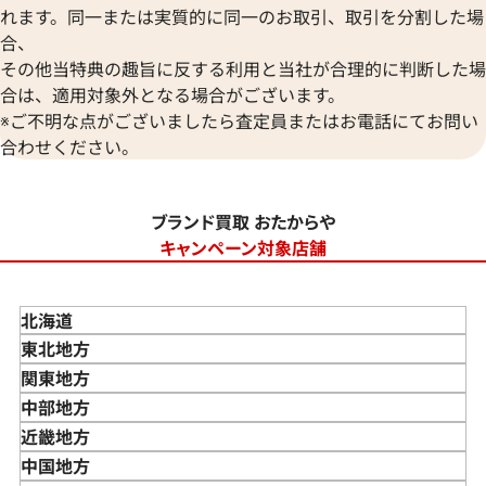
れます。同一または実質的に同一のお取引、取引を分割した場
合、
その他当特典の趣旨に反する利用と当社が合理的に判断した場
合は、適用対象外となる場合がございます。
※ご不明な点がございましたら査定員またはお電話にてお問い
合わせください。
ブランド買取 おたからや
キャンペーン対象店舗
北海道
東北地方
青森県
関東地方
岩手県
東京都
中部地方
宮城県
神奈川県
新潟県
近畿地方
秋田県
埼玉県
富山県
三重県
中国地方