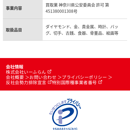
買取業 神奈川県公安委員会 許可 第
事業内容
451380001308号
ダイヤモンド、金、貴金属、時計、バッ
取扱品目
グ、切手、古銭、食器、骨董品、絵画等
会社情報
株式会社いーふらん
会社概要
お問い合わせ
プライバシーポリシー
反社会勢力排除宣言
特別国際種事業者番号