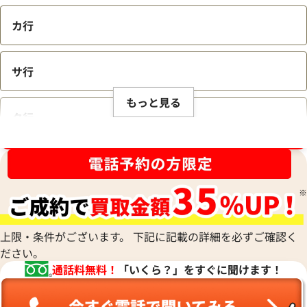
カ行
サ行
もっと見る
タ行
ブランド品買取強化中！売るなら今！
ナ行
ハ行
上限・条件がございます。 下記に記載の詳細を必ずご確認く
ださい。
マ行
通話料無料！
「いくら？」をすぐに聞けます！
ヤ行