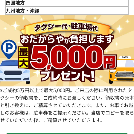
山形県
千葉県
石川県
滋賀県
鳥取県
四国地方
福島県
茨城県
山梨県
京都府
島根県
徳島県
九州地方・沖縄
栃木県
長野県
大阪府
岡山県
香川県
福岡県
群馬県
岐阜県
兵庫県
広島県
愛媛県
佐賀県
静岡県
奈良県
山口県
長崎県
愛知県
和歌山県
熊本県
大分県
宮崎県
鹿児島県
※ご成約5万円以上で最大5,000円。ご来店の際に利用されたタ
クシーの領収書を、ご成約時にお渡しください。領収書の原本
と引き換えに、ご精算させていただきます。また、お車でお越
しのお客様は、駐車券をご提示ください。当店でコピーを取ら
せていただいた後、ご精算させていただきます。