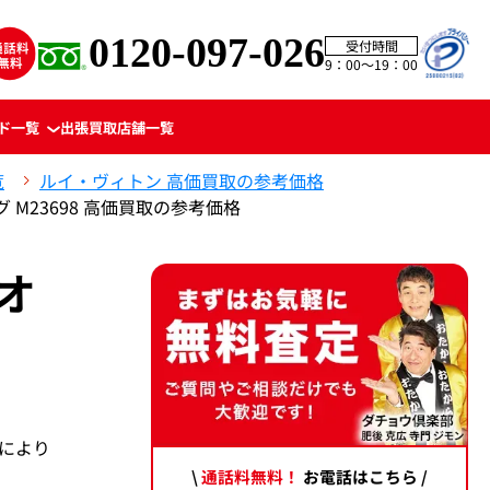
0120-097-026
受付時間
9：00〜19：00
ド一覧
出張買取
店舗一覧
覧
ルイ・ヴィトン 高価買取の参考価格
M23698 高価買取の参考価格
オ
場により
\
通話料無料！
お電話はこちら /