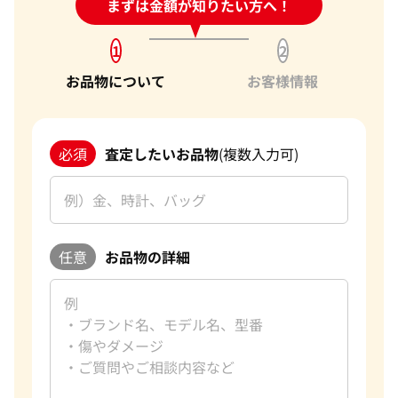
24時間受付中!
まずは金額が知りたい方へ！
問い合わせフォーム
1
2
お品物について
お客様情報
必須
査定したいお品物
(複数入力可)
任意
お品物の詳細