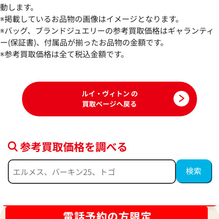
動します。
ルイ・ヴィトン モノグラムエクリプス キ
ルイ・ヴィトン ポ
※掲載しているお品物の画像はイメージとなります。
ーホルダードラゴンヌヴィヴィエンヌ チ
キーホルダー M650
※バッグ、ブランドジュエリーの参考買取価格はギャランティ
ャーム M01821
ー(保証書)、付属品が揃ったお品物の金額です。
参考買取価格
参考買取価格
※参考買取価格は全て税込金額です。
29,000
円
28,000
円
2026年6月13日時点
2026年6月17日時
ルイ・ヴィトン の
買取ページへ戻る
参考買取価格を調べる
ブランド品買取強化中！売るなら今！