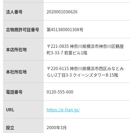
ショパール買取
銀・シルバー買取
パライバトルマリン買取
オーデマ ピゲ ロイヤルオーク買取
ディオール買取
タサキ買取
パラジウム買取
キャッツアイ買取
ヴァシュロン・コンスタンタン買取
セリーヌ買取
法人番号
2020001036626
ダミアーニ買取
アレキサンドライト買取
A.ランゲ&ゾーネ買取
フェンディ買取
ピアジェ買取
ガーネット買取
ブレゲ買取
グッチ買取
ブシュロン買取
アクアマリン買取
オメガ買取
プラダ買取
古物商許可証番号
第451380001308号
モーブッサン買取
ウブロ買取
ミキモト買取
IWC買取
グラフ買取
〒221-0835 神奈川県横浜市神奈川区鶴屋
カルティエ買取
本店所在地
フランク ミュラー買取
町3-33-7 若葉ビル1階
リシャール・ミル買取
タグ・ホイヤー買取
〒220-6115 神奈川県横浜市西区みなとみ
パネライ買取
本社所在地
らい2丁目3-3 クイーンズタワーB 15階
チューダー（チュードル）買取
電話番号
0120-555-600
URL
https://e-fran.jp/
設立
2000年3月