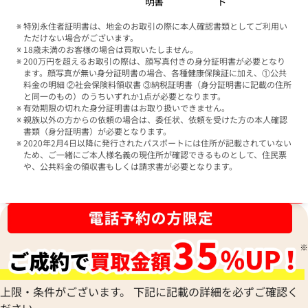
明書
ド
特別永住者証明書は、地金のお取引の際に本人確認書類としてご利用い
ただけない場合がございます。
18歳未満のお客様の場合は買取いたしません。
200万円を超えるお取引の際は、顔写真付きの身分証明書が必要となり
ます。顔写真が無い身分証明書の場合、各種健康保険証に加え、①公共
料金の明細 ②社会保険料領収書 ③納税証明書（身分証明書に記載の住所
と同一のもの）のうちいずれか1点が必要となります。
有効期限の切れた身分証明書はお取り扱いできません。
親族以外の方からの依頼の場合は、委任状、依頼を受けた方の本人確認
書類（身分証明書）が必要となります。
2020年2月4日以降に発行されたパスポートには住所が記載されていない
ため、ご一緒にご本人様名義の現住所が確認できるものとして、住民票
や、公共料金の領収書もしくは請求書が必要となります。
ブランド品買取強化中！売るなら今！
上限・条件がございます。 下記に記載の詳細を必ずご確認く
ださい。