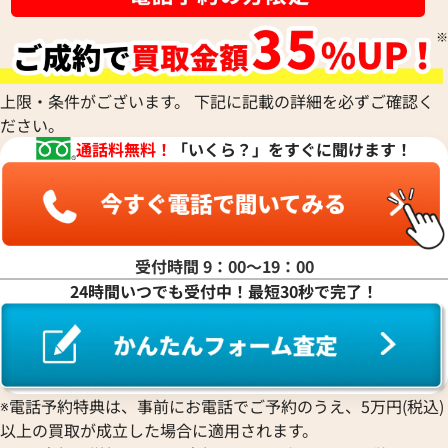
ルイ・ヴィトン マヒナ ポシェットクレ コ
ルイ・ヴィトン モ
インケース M69508
サングラス プラスチ
参考買取価格
参考買取価格
上限・条件がございます。 下記に記載の詳細を必ずご確認く
27,000
円
27,000
円
ださい。
2025年9月17日時点
2026年6月3日時点
通話料無料！
「いくら？」をすぐに聞けます！
受付時間 9：00〜19：00
24時間いつでも受付中！最短30秒で完了！
※電話予約特典は、事前にお電話でご予約のうえ、5万円(税込)
以上の買取が成立した場合に適用されます。