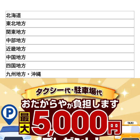
北海道
東北地方
青森県
関東地方
岩手県
東京都
中部地方
宮城県
神奈川県
新潟県
近畿地方
秋田県
埼玉県
富山県
三重県
中国地方
山形県
千葉県
石川県
滋賀県
鳥取県
四国地方
福島県
茨城県
山梨県
京都府
島根県
徳島県
九州地方・沖縄
栃木県
長野県
大阪府
岡山県
香川県
福岡県
群馬県
岐阜県
兵庫県
広島県
愛媛県
佐賀県
静岡県
奈良県
山口県
長崎県
愛知県
和歌山県
熊本県
大分県
宮崎県
鹿児島県