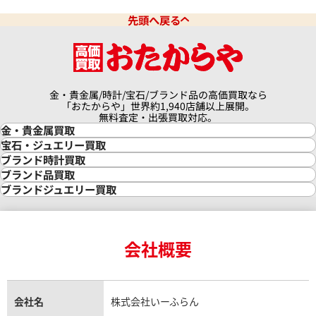
先頭へ戻る
金・貴金属/時計/宝石/ブランド品の高価買取なら
「おたからや」世界約1,940店舗以上展開。
無料査定・出張買取対応。
金・貴金属買取
金買取
宝石・ジュエリー買取
金の相場価格情報
宝石・ジュエリー買取
ブランド時計買取
金の参考買取価格一覧
ダイヤモンド買取
時計買取
ブランド品買取
インゴット買取
ダイヤモンド・宝石の参考価格一覧
ロレックス買取
ブランド買取
ブランドジュエリー買取
インゴットの相場価格情報
リング・結婚指輪買取
ロレックス デイトナ買取
ルイ・ヴィトン買取
カルティエ買取
24金買取
エメラルド買取
ロレックス サブマリーナー買取
ルイ・ヴィトン買取の参考価格一覧
ティファニー買取
24金の相場価格情報
サファイア買取
ロレックス GMTマスター買取
エルメス買取
ブルガリ買取
18金買取
ルビー買取
ロレックス エクスプローラー買取
会社概要
エルメス バーキン買取
ヴァンクリーフ＆アーペル買取
18金の相場価格情報
ヒスイ買取
ロレックス デイトジャスト買取
エルメス ケリー買取
ハリーウィンストン買取
金のアクセサリー買取
オパール買取
ロレックス 買取の参考価格一覧
エルメス買取の参考価格一覧
クロムハーツ買取
金貨買取
トパーズ買取
パテック フィリップ買取
シャネル買取
フレッド買取
貴金属買取
タンザナイト買取
パテック フィリップノーチラス買取
シャネル マトラッセ買取
ショーメ買取
会社名
株式会社いーふらん
プラチナ買取
アメジスト買取
オーデマ ピゲ買取
シャネル買取の参考価格一覧