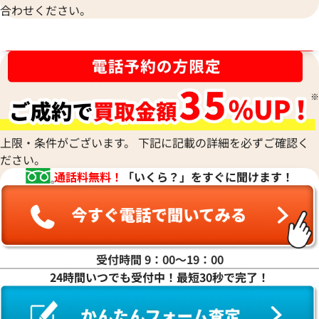
合わせください。
ルイ・ヴィトン エピ アジェンダジェオッ
ルイ・ヴィトン モ
ド M6387B
IPADair2 iPadケー
ブランド品買取強化中！売るなら今！
参考買取価格
参考買取価格
13,000
円
6,000
円
2025年9月3日時点
2026年5月3日時点
上限・条件がございます。 下記に記載の詳細を必ずご確認く
ださい。
通話料無料！
「いくら？」をすぐに聞けます！
受付時間 9：00〜19：00
24時間いつでも受付中！最短30秒で完了！