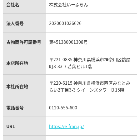
貴金属買取
タンザナイト買取
パテック フィリップノーチラス買取
シャネル マトラッセ買取
ショーメ買取
会社名
株式会社いーふらん
プラチナ買取
アメジスト買取
オーデマ ピゲ買取
シャネル買取の参考価格一覧
ショパール買取
銀・シルバー買取
パライバトルマリン買取
オーデマ ピゲ ロイヤルオーク買取
ディオール買取
タサキ買取
パラジウム買取
キャッツアイ買取
ヴァシュロン・コンスタンタン買取
セリーヌ買取
法人番号
2020001036626
ダミアーニ買取
アレキサンドライト買取
A.ランゲ&ゾーネ買取
フェンディ買取
ピアジェ買取
ガーネット買取
ブレゲ買取
グッチ買取
ブシュロン買取
アクアマリン買取
オメガ買取
プラダ買取
古物商許可証番号
第451380001308号
モーブッサン買取
ウブロ買取
ミキモト買取
IWC買取
グラフ買取
〒221-0835 神奈川県横浜市神奈川区鶴屋
カルティエ買取
本店所在地
フランク ミュラー買取
町3-33-7 若葉ビル1階
リシャール・ミル買取
タグ・ホイヤー買取
〒220-6115 神奈川県横浜市西区みなとみ
パネライ買取
本社所在地
らい2丁目3-3 クイーンズタワーB 15階
チューダー（チュードル）買取
電話番号
0120-555-600
URL
https://e-fran.jp/