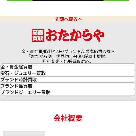
先頭へ戻る
金・貴金属/時計/宝石/ブランド品の高価買取なら
「おたからや」世界約1,940店舗以上展開。
無料査定・出張買取対応。
金・貴金属買取
金買取
宝石・ジュエリー買取
金の相場価格情報
宝石・ジュエリー買取
ブランド時計買取
金の参考買取価格一覧
ダイヤモンド買取
時計買取
ブランド品買取
インゴット買取
ダイヤモンド・宝石の参考価格一覧
ロレックス買取
ブランド買取
ブランドジュエリー買取
インゴットの相場価格情報
リング・結婚指輪買取
ロレックス デイトナ買取
ルイ・ヴィトン買取
カルティエ買取
24金買取
エメラルド買取
ロレックス サブマリーナー買取
ルイ・ヴィトン買取の参考価格一覧
ティファニー買取
24金の相場価格情報
サファイア買取
ロレックス GMTマスター買取
エルメス買取
ブルガリ買取
18金買取
ルビー買取
ロレックス エクスプローラー買取
会社概要
エルメス バーキン買取
ヴァンクリーフ＆アーペル買取
18金の相場価格情報
ヒスイ買取
ロレックス デイトジャスト買取
エルメス ケリー買取
ハリーウィンストン買取
金のアクセサリー買取
オパール買取
ロレックス 買取の参考価格一覧
エルメス買取の参考価格一覧
クロムハーツ買取
金貨買取
トパーズ買取
パテック フィリップ買取
シャネル買取
フレッド買取