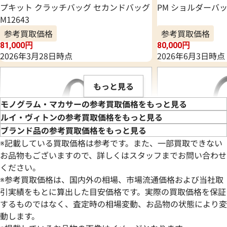
プキット クラッチバッグ セカンドバッグ
PM ショルダーバッグ
M12643
参考買取価格
参考買取価格
81,000
円
80,000
円
2026年3月28日時点
2026年6月3日時点
もっと見る
モノグラム・マカサーの参考買取価格をもっと見る
ルイ・ヴィトンの参考買取価格をもっと見る
ブランド品の参考買取価格をもっと見る
※記載している買取価格は参考です。また、一部買取できない
お品物もございますので、詳しくはスタッフまでお問い合わせ
ください。
※参考買取価格は、国内外の相場、市場流通価格および当社取
引実績をもとに算出した目安価格です。実際の買取価格を保証
するものではなく、査定時の相場変動、お品物の状態により変
動します。
ルイ・ヴィトン モノグラムマカサー キタ
ルイ・ヴィトン モ