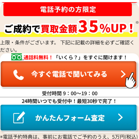
ルイ・ヴィトン モノグラムマカサー ポル
ルイ・ヴィトン モ
トドキュマンジュールNM ブリーフケース
トドキュマンヴォワ
M54019
ース Ｍ40225
参考買取価格
参考買取価格
71,000
円
48,000
円
2026年3月3日時点
2026年2月17日時
上限・条件がございます。 下記に記載の詳細を必ずご確認く
ださい。
通話料無料！
「いくら？」をすぐに聞けます！
受付時間 9：00〜19：00
24時間いつでも受付中！最短30秒で完了！
※電話予約特典は、事前にお電話でご予約のうえ、5万円(税込)