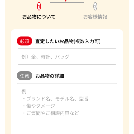
1
2
お品物について
お客様情報
必須
査定したいお品物
(複数入力可)
任意
お品物の詳細