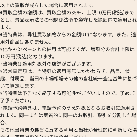
ルイ・ヴィトン モノグラムマカサー ネオ
ルイ・ヴィトン モ
以上の買取が成立した場合に適用されます。
ポルトカルト カードケース パスケース
トフォイユミュルティ
※買取金額の増額は、買取金額の35％、上限10万円(税込)まで
M60166
とし、景品表示法その他関係法令を遵守した範囲内で適用され
参考買取価格
参考買取価格
ます。
38,000
円
32,000
円
※当特典は、弊社買取価格からの金額UPになります。また、適
2026年6月13日時点
2026年4月3日時点
用外商品はありません。
※他キャンペーンとの併用は可能ですが、増額分の合計上限は
10万円(税込)となります。
※当特典は適用対象外の店舗がございます。
※通常査定額は、当特典の適用有無にかかわらず、品目、状
態、付属品、当日の市場相場その他の当社統一査定基準に基づ
いて算定します。
※当特典は予告なく終了する可能性がございますので、予めご
了承ください。
※電話予約特典は、電話予約のうえ対象となるお取引に適用さ
れます。同一または実質的に同一のお取引、取引を分割した場
合、
その他当特典の趣旨に反する利用と当社が合理的に判断した場