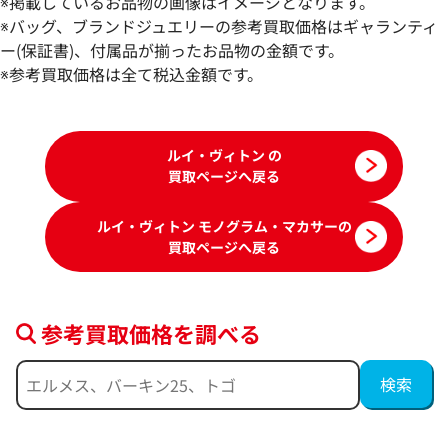
※掲載しているお品物の画像はイメージとなります。
ン トートバッグ M40388
トドキュマン ジュ
※バッグ、ブランドジュエリーの参考買取価格はギャランティ
M40868
ー(保証書)、付属品が揃ったお品物の金額です。
参考買取価格
参考買取価格
※参考買取価格は全て税込金額です。
80,000
円
75,000
円
2026年4月3日時点
2026年5月3日時点
ルイ・ヴィトン の
買取ページへ戻る
ルイ・ヴィトン モノグラム・マカサーの
買取ページへ戻る
参考買取価格を調べる
ブランド品買取強化中！売るなら今！