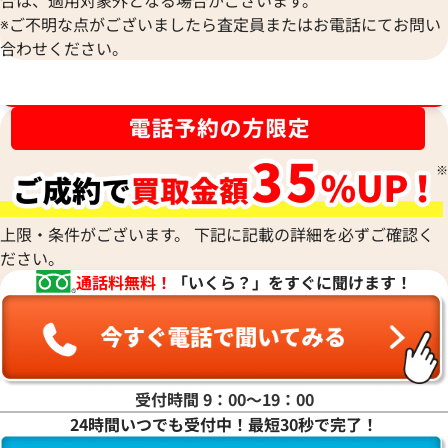
合は、適用対象外となる場合がございます。
ルイ・ヴィトン モノグラムマカサー ジッ
ルイ・ヴィトン モ
※ご不明な点がございましたら査定員またはお電話にてお問い
ピーウォレットヴェルディカル 財布
トフォイユタノン 財
合わせください。
M60109
参考買取価格
参考買取価格
ブランド品買取強化中！売るなら今！
31,000
円
17,000
円
2026年6月3日時点
2025年8月3日時点
上限・条件がございます。 下記に記載の詳細を必ずご確認く
ださい。
通話料無料！
「いくら？」をすぐに聞けます！
受付時間 9：00〜19：00
24時間いつでも受付中！最短30秒で完了！