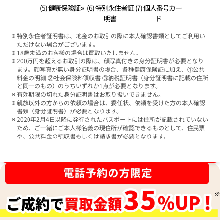
(5) 健康保険証※
(6) 特別永住者証
(7) 個人番号カー
明書
ド
特別永住者証明書は、地金のお取引の際に本人確認書類としてご利用い
ただけない場合がございます。
18歳未満のお客様の場合は買取いたしません。
200万円を超えるお取引の際は、顔写真付きの身分証明書が必要となり
ます。顔写真が無い身分証明書の場合、各種健康保険証に加え、①公共
料金の明細 ②社会保険料領収書 ③納税証明書（身分証明書に記載の住所
と同一のもの）のうちいずれか1点が必要となります。
有効期限の切れた身分証明書はお取り扱いできません。
親族以外の方からの依頼の場合は、委任状、依頼を受けた方の本人確認
書類（身分証明書）が必要となります。
2020年2月4日以降に発行されたパスポートには住所が記載されていない
ため、ご一緒にご本人様名義の現住所が確認できるものとして、住民票
や、公共料金の領収書もしくは請求書が必要となります。
ブランド品買取強化中！売るなら今！