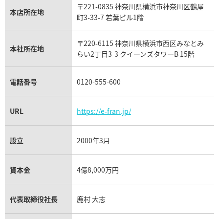
〒221-0835 神奈川県横浜市神奈川区鶴屋
カルティエ買取
本店所在地
フランク ミュラー買取
町3-33-7 若葉ビル1階
リシャール・ミル買取
タグ・ホイヤー買取
〒220-6115 神奈川県横浜市西区みなとみ
パネライ買取
本社所在地
らい2丁目3-3 クイーンズタワーB 15階
チューダー（チュードル）買取
電話番号
0120-555-600
URL
https://e-fran.jp/
設立
2000年3月
資本金
4億8,000万円
代表取締役社長
鹿村 大志