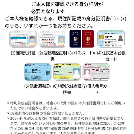
ご本人様を確認できる身分証明が
必要となります
ご本人様を確認できる、現住所記載の身分証明書(1)～(7)
のうち、いずれか一つをお持ちください。
(1) 運転免許証
(2) 運転経歴証明
(3) パスポート※
(4) 住民基本台帳
書
カード
(5) 健康保険証※
(6) 特別永住者証
(7) 個人番号カー
明書
ド
特別永住者証明書は、地金のお取引の際に本人確認書類としてご利用い
ただけない場合がございます。
18歳未満のお客様の場合は買取いたしません。
200万円を超えるお取引の際は、顔写真付きの身分証明書が必要となり
ます。顔写真が無い身分証明書の場合、各種健康保険証に加え、①公共
料金の明細 ②社会保険料領収書 ③納税証明書（身分証明書に記載の住所
と同一のもの）のうちいずれか1点が必要となります。