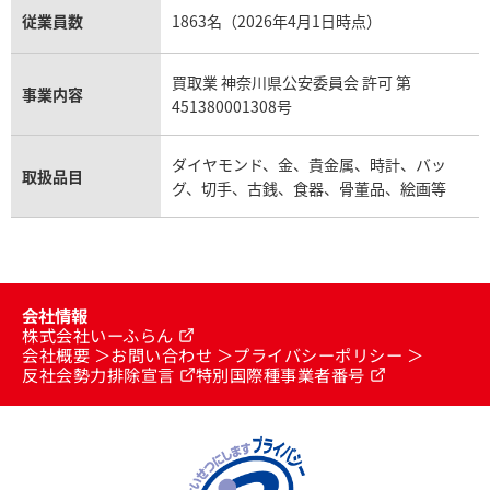
従業員数
1863名（2026年4月1日時点）
買取業 神奈川県公安委員会 許可 第
事業内容
451380001308号
ダイヤモンド、金、貴金属、時計、バッ
取扱品目
グ、切手、古銭、食器、骨董品、絵画等
会社情報
株式会社いーふらん
会社概要
お問い合わせ
プライバシーポリシー
反社会勢力排除宣言
特別国際種事業者番号