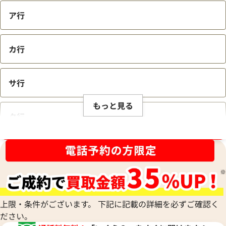
ア行
カ行
サ行
もっと見る
タ行
ブランド品買取強化中！売るなら今！
ナ行
ハ行
上限・条件がございます。 下記に記載の詳細を必ずご確認く
ださい。
マ行