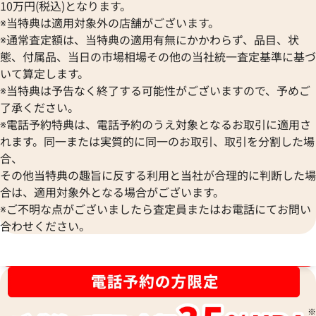
10万円(税込)となります。
※当特典は適用対象外の店舗がございます。
※通常査定額は、当特典の適用有無にかかわらず、品目、状
態、付属品、当日の市場相場その他の当社統一査定基準に基づ
いて算定します。
※当特典は予告なく終了する可能性がございますので、予めご
了承ください。
※電話予約特典は、電話予約のうえ対象となるお取引に適用さ
れます。同一または実質的に同一のお取引、取引を分割した場
合、
その他当特典の趣旨に反する利用と当社が合理的に判断した場
合は、適用対象外となる場合がございます。
ルイ・ヴィトン モノブラムアンプラント
ルイ・ヴィトン モ
※ご不明な点がございましたら査定員またはお電話にてお問い
マレ ハンドバッグ M41044
ィーヌGM ハンドバッ
合わせください。
参考買取価格
参考買取価格
38,000
円
30,000
円
ブランド品買取強化中！売るなら今！
2025年8月17日時点
2026年6月17日時