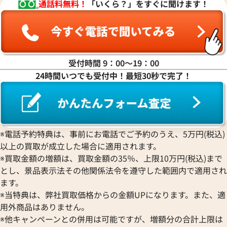
通話料無料！
「いくら？」をすぐに聞けます！
受付時間 9：00〜19：00
24時間いつでも受付中！最短30秒で完了！
※電話予約特典は、事前にお電話でご予約のうえ、5万円(税込)
以上の買取が成立した場合に適用されます。
ルイ・ヴィトン モノグラムデニム ネオカ
ルイ・ヴィトン モ
※買取金額の増額は、買取金額の35％、上限10万円(税込)まで
ビィMM ハンドバッグ M95351
マBB ハンドバッグ 
とし、景品表示法その他関係法令を遵守した範囲内で適用され
参考買取価格
参考買取価格
ます。
72,000
円
67,000
円
※当特典は、弊社買取価格からの金額UPになります。また、適
2025年8月17日時点
2026年6月17日時
用外商品はありません。
※他キャンペーンとの併用は可能ですが、増額分の合計上限は