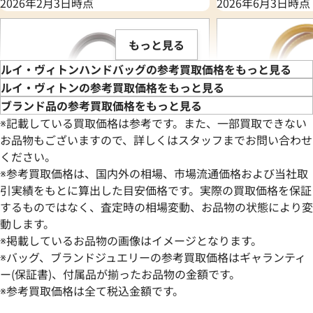
2026年2月3日時点
2026年6月3日時点
もっと見る
ルイ・ヴィトンハンドバッグの参考買取価格をもっと見る
ルイ・ヴィトンの参考買取価格をもっと見る
ブランド品の参考買取価格をもっと見る
※記載している買取価格は参考です。また、一部買取できない
お品物もございますので、詳しくはスタッフまでお問い合わせ
ください。
※参考買取価格は、国内外の相場、市場流通価格および当社取
引実績をもとに算出した目安価格です。実際の買取価格を保証
するものではなく、査定時の相場変動、お品物の状態により変
動します。
ルイ・ヴィトン ダミエ カイサトートPM
ルイ・ヴィトン モ
※掲載しているお品物の画像はイメージとなります。
ハンドバッグ N41554
ィ ハンドバッグ M4
※バッグ、ブランドジュエリーの参考買取価格はギャランティ
参考買取価格
参考買取価格
ー(保証書)、付属品が揃ったお品物の金額です。
100,000
※参考買取価格は全て税込金額です。
円
94,000
円
2026年3月17日時点
2026年6月17日時