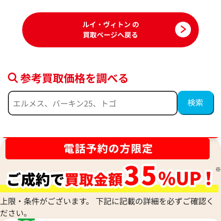
ルイ・ヴィトン の
買取ページへ戻る
参考買取価格を調べる
ブランド品買取強化中！売るなら今！
ルイ・ヴィトン モノグラム デニム ネオカ
ルイ・ヴィトン エ
ビィー MM ハンドバッグ M95837
ッグ M40951
参考買取価格
参考買取価格
90,000
円
76,000
円
上限・条件がございます。 下記に記載の詳細を必ずご確認く
2025年8月17日時点
2025年7月3日時点
ださい。