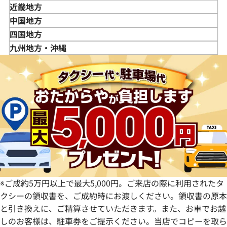
宮城県
神奈川県
新潟県
近畿地方
秋田県
埼玉県
富山県
三重県
中国地方
山形県
千葉県
石川県
滋賀県
鳥取県
四国地方
福島県
茨城県
山梨県
京都府
島根県
徳島県
九州地方・沖縄
栃木県
長野県
大阪府
岡山県
香川県
福岡県
群馬県
岐阜県
兵庫県
広島県
愛媛県
佐賀県
静岡県
奈良県
山口県
長崎県
愛知県
和歌山県
熊本県
大分県
宮崎県
鹿児島県
※ご成約5万円以上で最大5,000円。ご来店の際に利用されたタ
クシーの領収書を、ご成約時にお渡しください。領収書の原本
と引き換えに、ご精算させていただきます。また、お車でお越
しのお客様は、駐車券をご提示ください。当店でコピーを取ら