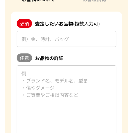
必須
査定したいお品物
(複数入力可)
任意
お品物の詳細