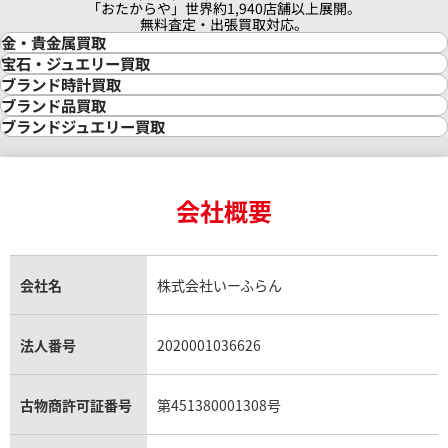
「おたからや」世界約1,940店舗以上展開。
無料査定・出張買取対応。
金・貴金属買取
金買取
宝石・ジュエリー買取
金の相場価格情報
宝石・ジュエリー買取
ブランド時計買取
金の参考買取価格一覧
ダイヤモンド買取
時計買取
ブランド品買取
インゴット買取
ダイヤモンド・宝石の参考価格一覧
ロレックス買取
ブランド買取
ブランドジュエリー買取
インゴットの相場価格情報
リング・結婚指輪買取
ロレックス デイトナ買取
ルイ・ヴィトン買取
カルティエ買取
24金買取
エメラルド買取
ロレックス サブマリーナー買取
ルイ・ヴィトン買取の参考価格一覧
ティファニー買取
24金の相場価格情報
サファイア買取
ロレックス GMTマスター買取
エルメス買取
ブルガリ買取
18金買取
ルビー買取
ロレックス エクスプローラー買取
会社概要
エルメス バーキン買取
ヴァンクリーフ＆アーペル買取
18金の相場価格情報
ヒスイ買取
ロレックス デイトジャスト買取
エルメス ケリー買取
ハリーウィンストン買取
金のアクセサリー買取
オパール買取
ロレックス 買取の参考価格一覧
エルメス買取の参考価格一覧
クロムハーツ買取
金貨買取
トパーズ買取
パテック フィリップ買取
シャネル買取
フレッド買取
貴金属買取
タンザナイト買取
パテック フィリップノーチラス買取
シャネル マトラッセ買取
ショーメ買取
会社名
株式会社いーふらん
プラチナ買取
アメジスト買取
オーデマ ピゲ買取
シャネル買取の参考価格一覧
ショパール買取
銀・シルバー買取
パライバトルマリン買取
オーデマ ピゲ ロイヤルオーク買取
ディオール買取
タサキ買取
パラジウム買取
キャッツアイ買取
ヴァシュロン・コンスタンタン買取
セリーヌ買取
法人番号
2020001036626
ダミアーニ買取
アレキサンドライト買取
A.ランゲ&ゾーネ買取
フェンディ買取
ピアジェ買取
ガーネット買取
ブレゲ買取
グッチ買取
ブシュロン買取
アクアマリン買取
オメガ買取
プラダ買取
古物商許可証番号
第451380001308号
モーブッサン買取
ウブロ買取
ミキモト買取
IWC買取
グラフ買取