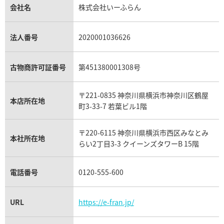
貴金属買取
タンザナイト買取
パテック フィリップノーチラス買取
シャネル マトラッセ買取
ショーメ買取
会社名
株式会社いーふらん
プラチナ買取
アメジスト買取
オーデマ ピゲ買取
シャネル買取の参考価格一覧
ショパール買取
銀・シルバー買取
パライバトルマリン買取
オーデマ ピゲ ロイヤルオーク買取
ディオール買取
タサキ買取
パラジウム買取
キャッツアイ買取
ヴァシュロン・コンスタンタン買取
セリーヌ買取
法人番号
2020001036626
ダミアーニ買取
アレキサンドライト買取
A.ランゲ&ゾーネ買取
フェンディ買取
ピアジェ買取
ガーネット買取
ブレゲ買取
グッチ買取
ブシュロン買取
アクアマリン買取
オメガ買取
プラダ買取
古物商許可証番号
第451380001308号
モーブッサン買取
ウブロ買取
ミキモト買取
IWC買取
グラフ買取
〒221-0835 神奈川県横浜市神奈川区鶴屋
カルティエ買取
本店所在地
フランク ミュラー買取
町3-33-7 若葉ビル1階
リシャール・ミル買取
タグ・ホイヤー買取
〒220-6115 神奈川県横浜市西区みなとみ
パネライ買取
本社所在地
らい2丁目3-3 クイーンズタワーB 15階
チューダー（チュードル）買取
電話番号
0120-555-600
URL
https://e-fran.jp/