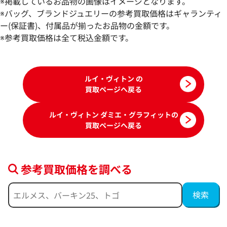
※掲載しているお品物の画像はイメージとなります。
オ トートバッグ N51192
ロットケース スー
※バッグ、ブランドジュエリーの参考買取価格はギャランティ
N23206
ー(保証書)、付属品が揃ったお品物の金額です。
参考買取価格
参考買取価格
※参考買取価格は全て税込金額です。
85,000
円
82,000
円
2026年6月3日時点
2025年10月3日時
ルイ・ヴィトン の
買取ページへ戻る
ルイ・ヴィトン ダミエ・グラフィットの
買取ページへ戻る
参考買取価格を調べる
ブランド品買取強化中！売るなら今！