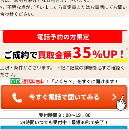
合は、適用対象外となる場合がございます。
ルイ・ヴィトン ダミエグラフィット ポル
ルイ・ヴィトン ダ
※ご不明な点がございましたら査定員またはお電話にてお問い
トドキュマンヴォワヤージュ ブリーフケ
ルティクレ6 キー
合わせください。
ース M41125
N62662
参考買取価格
参考買取価格
ブランド品買取強化中！売るなら今！
22,000
円
14,000
円
2026年6月3日時点
2026年4月3日時点
上限・条件がございます。 下記に記載の詳細を必ずご確認く
ださい。
通話料無料！
「いくら？」をすぐに聞けます！
受付時間 9：00〜19：00
24時間いつでも受付中！最短30秒で完了！