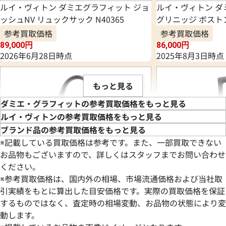
ルイ・ヴィトン ダミエグラフィット ジョ
ルイ・ヴィトン ダ
ッシュNV リュックサック N40365
グリニッジ ボストン
参考買取価格
参考買取価格
89,000
円
86,000
円
2026年6月28日時点
2025年8月3日時点
もっと見る
ダミエ・グラフィットの参考買取価格をもっと見る
ルイ・ヴィトンの参考買取価格をもっと見る
ブランド品の参考買取価格をもっと見る
※記載している買取価格は参考です。また、一部買取できない
お品物もございますので、詳しくはスタッフまでお問い合わせ
ください。
※参考買取価格は、国内外の相場、市場流通価格および当社取
引実績をもとに算出した目安価格です。実際の買取価格を保証
するものではなく、査定時の相場変動、お品物の状態により変
動します。
ルイ・ヴィトン ダミエグラフィット タダ
ルイ・ヴィトン ダ