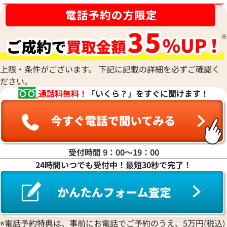
ルイ・ヴィトン ダミエグラフィット ぺガ
ルイ・ヴィトン ダ
ス65 スーツケース トランク N23301
トドキュマンヴォワ
ース N51195
参考買取価格
参考買取価格
80,000
円
67,000
円
2025年11月17日時点
2025年7月17日時
上限・条件がございます。 下記に記載の詳細を必ずご確認く
ださい。
通話料無料！
「いくら？」をすぐに聞けます！
受付時間 9：00〜19：00
24時間いつでも受付中！最短30秒で完了！
※電話予約特典は、事前にお電話でご予約のうえ、5万円(税込)