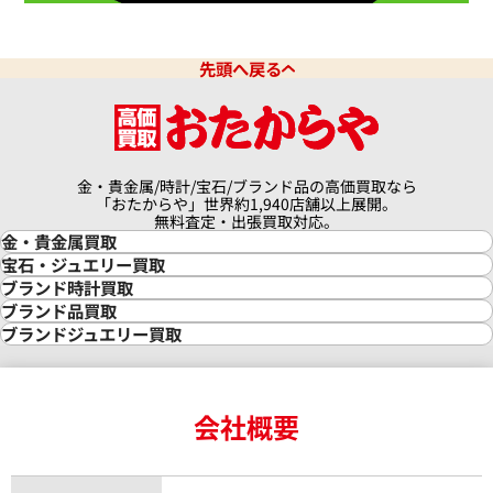
先頭へ戻る
金・貴金属/時計/宝石/ブランド品の高価買取なら
「おたからや」世界約1,940店舗以上展開。
無料査定・出張買取対応。
金・貴金属買取
金買取
宝石・ジュエリー買取
金の相場価格情報
宝石・ジュエリー買取
ブランド時計買取
金の参考買取価格一覧
ダイヤモンド買取
時計買取
ブランド品買取
インゴット買取
ダイヤモンド・宝石の参考価格一覧
ロレックス買取
ブランド買取
ブランドジュエリー買取
インゴットの相場価格情報
リング・結婚指輪買取
ロレックス デイトナ買取
ルイ・ヴィトン買取
カルティエ買取
24金買取
エメラルド買取
ロレックス サブマリーナー買取
ルイ・ヴィトン買取の参考価格一覧
ティファニー買取
24金の相場価格情報
サファイア買取
ロレックス GMTマスター買取
エルメス買取
ブルガリ買取
18金買取
ルビー買取
ロレックス エクスプローラー買取
会社概要
エルメス バーキン買取
ヴァンクリーフ＆アーペル買取
18金の相場価格情報
ヒスイ買取
ロレックス デイトジャスト買取
エルメス ケリー買取
ハリーウィンストン買取
金のアクセサリー買取
オパール買取
ロレックス 買取の参考価格一覧
エルメス買取の参考価格一覧
クロムハーツ買取
金貨買取
トパーズ買取
パテック フィリップ買取
シャネル買取
フレッド買取