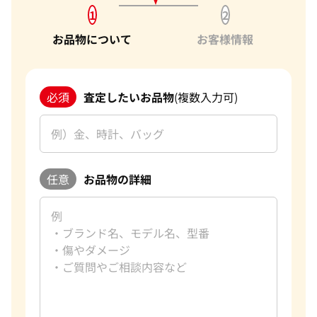
1
2
お品物について
お客様情報
必須
査定したいお品物
(複数入力可)
任意
お品物の詳細