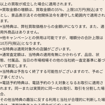
ルイ・ヴィトン エピ ダミエグラフィット
ルイ・ヴィトン ダ
以上の買取が成立した場合に適用されます。
ダヌーブスリム ショルダーバッグ
トフォイユミュルティ
※買取金額の増額は、買取金額の35％、上限10万円(税込)まで
M55100
とし、景品表示法その他関係法令を遵守した範囲内で適用され
参考買取価格
参考買取価格
ます。
64,000
円
48,000
円
※当特典は、弊社買取価格からの金額UPになります。また、適
2026年5月3日時点
2026年2月17日時
用外商品はありません。
※他キャンペーンとの併用は可能ですが、増額分の合計上限は
10万円(税込)となります。
※当特典は適用対象外の店舗がございます。
※通常査定額は、当特典の適用有無にかかわらず、品目、状
態、付属品、当日の市場相場その他の当社統一査定基準に基づ
いて算定します。
※当特典は予告なく終了する可能性がございますので、予めご
了承ください。
※電話予約特典は、電話予約のうえ対象となるお取引に適用さ
れます。同一または実質的に同一のお取引、取引を分割した場
合、
その他当特典の趣旨に反する利用と当社が合理的に判断した場