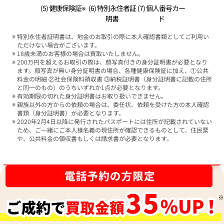
(5) 健康保険証※
(6) 特別永住者証
(7) 個人番号カー
明書
ド
特別永住者証明書は、地金のお取引の際に本人確認書類としてご利用い
ただけない場合がございます。
18歳未満のお客様の場合は買取いたしません。
200万円を超えるお取引の際は、顔写真付きの身分証明書が必要となり
ます。顔写真が無い身分証明書の場合、各種健康保険証に加え、①公共
料金の明細 ②社会保険料領収書 ③納税証明書（身分証明書に記載の住所
と同一のもの）のうちいずれか1点が必要となります。
有効期限の切れた身分証明書はお取り扱いできません。
親族以外の方からの依頼の場合は、委任状、依頼を受けた方の本人確認
書類（身分証明書）が必要となります。
2020年2月4日以降に発行されたパスポートには住所が記載されていない
ため、ご一緒にご本人様名義の現住所が確認できるものとして、住民票
や、公共料金の領収書もしくは請求書が必要となります。
ブランド品買取強化中！売るなら今！