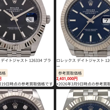
デイトジャスト 126334 ブラ
ロレックス デイトジャスト 126
ー
価格
参考買取価格
円
2,401,000
円
2月19日時点の参考買取価格です
※2026年3月9日時点の参考買