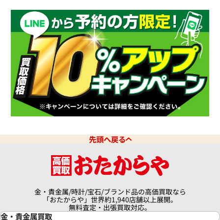
デイトジャスト 126331G 10P
ロレックス デイトジャスト 41 1
ドインデックス
チョコレート文字盤
価格
参考買取価格
円
10月27日時点の参考買取価格で
3,670,000
円
※2026年7月時点の参考買取
先頭へ戻る
金・貴金属/時計/宝石/ブランド品の高価買取なら
「おたからや」世界約1,940店舗以上展開。
無料査定・出張買取対応。
金・貴金属買取