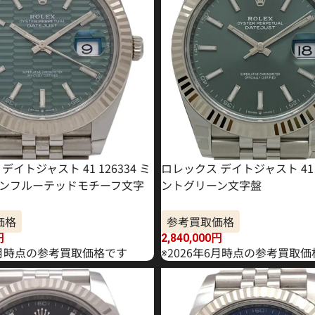
デイトジャスト 41 126334 ミ
ロレックス デイトジャスト 41 1
ンフルーテッドモチーフ文字
ントグリーン文字盤
価格
参考買取価格
円
2,840,000
円
年5月時点の参考買取価格です
※2026年6月時点の参考買取