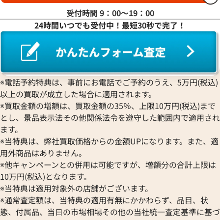
FRANCK MULLER
ROLEX
EBERHARD
グランドセイコー
Jaquet Droz
受付時間 9：00〜19：00
フランク ミュラー
ロレックス
エベラール
CORUM
ジャケ・ドロー
24時間いつでも受付中！最短30秒で完了！
BOUCHERON
LONGINES
EBEL
コルム
Girard-Perregaux
ブシュロン
ロンジン
エベル
Concord
ジラール・ペルゴ
デイトジャスト 41 126303G
ロレックス デイトジャスト 126
BREITLING
EPOS
コンコルド
Sinn
字盤
ルド
ブライトリング
エポス
ジン
価格
参考買取価格
Blancpain
Hermes
STOWA
※電話予約特典は、事前にお電話でご予約のうえ、5万円(税込)
円
1,654,000
円
ブランパン
エルメス
ストーヴァ
以上の買取が成立した場合に適用されます。
年7月時点の参考買取価格です
※2025年9月9日時点の参考買
BVLGARI
OMEGA
SEIKO
※買取金額の増額は、買取金額の35％、上限10万円(税込)まで
ブルガリ
オメガ
セイコー
とし、景品表示法その他関係法令を遵守した範囲内で適用され
Breguet
ORIENT
CENTURY
ます。
ブレゲ
オリエント
センチュリー
※当特典は、弊社買取価格からの金額UPになります。また、適
BULOVA
ORIS
ZENITH
用外商品はありません。
ブローバ
オリス
ゼニス
※他キャンペーンとの併用は可能ですが、増額分の合計上限は
Bell & Ross
Audemars Piguet
10万円(税込)となります。
ベル＆ロス
オーデマ ピゲ
※当特典は適用対象外の店舗がございます。
BAUME＆MERCIER
Vacheron Constantin
※通常査定額は、当特典の適用有無にかかわらず、品目、状
ボーム＆メルシエ
ヴァシュロン・コンスタンタン
態、付属品、当日の市場相場その他の当社統一査定基準に基づ
BALL Watch
Van Cleef & Arpels