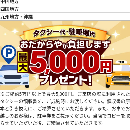
三重県
滋賀県
京都府
大阪府
兵庫県
奈良県
和歌山県
中国地方
鳥取県
島根県
岡山県
広島県
山口県
四国地方
徳島県
香川県
愛媛県
九州地方・沖縄
デイトジャスト 41 126331 チ
ロレックス デイトジャスト 126
福岡県
佐賀県
長崎県
熊本県
大分県
宮崎県
鹿児島県
文字盤
クゴールド
価格
参考買取価格
円
2,843,000
円
年7月時点の参考買取価格です
※2026年2月9日時点の参考買
※ご成約5万円以上で最大5,000円。ご来店の際に利用された
タクシーの領収書を、ご成約時にお渡しください。領収書の原
本と引き換えに、ご精算させていただきます。また、お車でお
越しのお客様は、駐車券をご提示ください。当店でコピーを取
らせていただいた後、ご精算させていただきます。