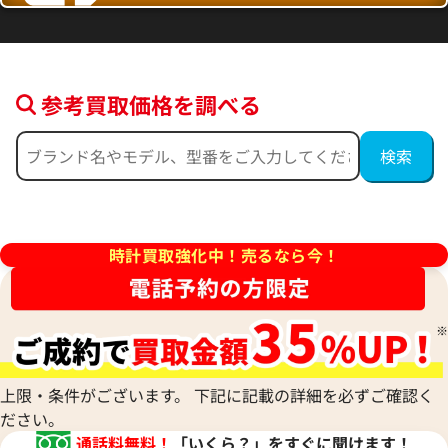
参考買取価格を調べる
デイトジャスト 41 126300 ブ
ロレックス デイトジャスト 126
ー フルーテッドモチーフ文字
ルド
時計買取強化中！売るなら今！
価格
参考買取価格
円
2,554,000
円
年9月時点の参考買取価格です
※2026年5月27日時点の参考
上限・条件がございます。 下記に記載の詳細を必ずご確認く
ださい。
通話料無料！
「いくら？」をすぐに聞けます！