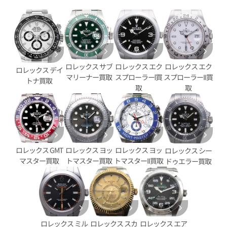
ロレックス エク
ロレックス サブ
ロレックス エク
ロレックス デイ
スプローラーⅠ買
マリーナー買取
スプローラーII買
トナ買取
デイトジャスト YG/SS ゴール
ロレックス デイトジャスト 126
取
取
G
価格
参考買取価格
円
2,890,000
円
9月27日時点の参考買取価格です
※2025年11月時点の参考買取
ロレックス GMT
ロレックス ヨッ
ロレックス ヨッ
ロレックス シー
マスター買取
トマスター買取
トマスターII買取
ドゥエラー買取
ロレックス スカ
ロレックス エア
ロレックス ミル