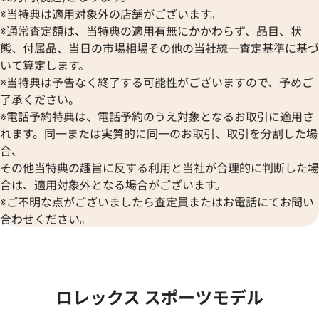
※当特典は適用対象外の店舗がございます。
※通常査定額は、当特典の適用有無にかかわらず、品目、状
態、付属品、当日の市場相場その他の当社統一査定基準に基づ
いて算定します。
※当特典は予告なく終了する可能性がございますので、予めご
了承ください。
※電話予約特典は、電話予約のうえ対象となるお取引に適用さ
デイトジャスト 41 126333 シ
ロレックス デイトジャスト YG
れます。同一または実質的に同一のお取引、取引を分割した場
盤
ク 126333
合、
その他当特典の趣旨に反する利用と当社が合理的に判断した場
価格
参考買取価格
合は、適用対象外となる場合がございます。
円
1,974,000
円
年12月時点の参考買取価格です
※2024年6月9日時点の参考買
※ご不明な点がございましたら査定員またはお電話にてお問い
合わせください。
ロレックス スポーツモデル