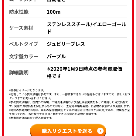
防水性能
100m
ステンレススチール/イエローゴール
ケース素材
ド
ベルトタイプ
ジュビリーブレス
文字盤カラー
パープル
※2026年1月9日時点の参考買取価
詳細説明
格です
※画像はイメージとなります。
※記載している買取価格は参考です。また、一部買取できないお品物もございますので、詳しくはス
タッフまでお問い合わせください。
※参考買取価格は、国内外の相場、市場流通価格および当社取引実績をもとに算出した目安価格で
す。実際の買取価格を保証するものではなく、査定時の相場変動、お品物の状態により変動します。
※時計の参考買取価格は、最新の保証書(現行モデルの場合は日付が３か月以内)であり、付属品が全
て揃っており、当社規定で未使用と判断できる状態のお品物の金額です。
※参考買取価格は全て税込金額です。