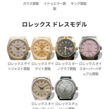
イドゥエラー買
キング買取
ガウス買取
取
ロレックス ドレスモデル
デイトジャスト 41 126333G
ロレックス デイトジャスト 41 1
ェル文字盤
ブラック文字盤
価格
参考買取価格
円
2,890,000
円
年12月時点の参考買取価格です
※2025年11月時点の参考買取
ロレックス デイ
ロレックス ター
ロレックス オイ
ロレックス デイ
デイト買取
ノグラフ買取
スターパーペチ
トジャスト買取
ュアル買取
ロレックス オイ
ロレックス チェ
スタープレシジ
リーニ買取