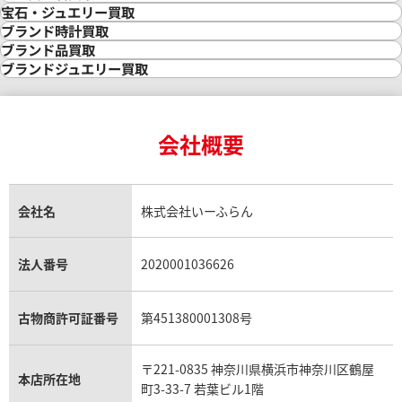
金買取
宝石・ジュエリー買取
金の相場価格情報
宝石・ジュエリー買取
ブランド時計買取
金の参考買取価格一覧
ダイヤモンド買取
時計買取
ブランド品買取
インゴット買取
ダイヤモンド・宝石の参考価格一覧
ロレックス買取
ブランド買取
ブランドジュエリー買取
インゴットの相場価格情報
リング・結婚指輪買取
ロレックス デイトナ買取
ルイ・ヴィトン買取
カルティエ買取
24金買取
エメラルド買取
ロレックス サブマリーナー買取
ルイ・ヴィトン買取の参考価格一覧
ティファニー買取
24金の相場価格情報
サファイア買取
ロレックス GMTマスター買取
エルメス買取
ブルガリ買取
18金買取
ルビー買取
ロレックス エクスプローラー買取
会社概要
エルメス バーキン買取
ヴァンクリーフ＆アーペル買取
18金の相場価格情報
ヒスイ買取
ロレックス デイトジャスト買取
エルメス ケリー買取
ハリーウィンストン買取
金のアクセサリー買取
オパール買取
ロレックス 買取の参考価格一覧
エルメス買取の参考価格一覧
クロムハーツ買取
金貨買取
トパーズ買取
パテック フィリップ買取
シャネル買取
フレッド買取
貴金属買取
タンザナイト買取
パテック フィリップノーチラス買取
シャネル マトラッセ買取
ショーメ買取
会社名
株式会社いーふらん
プラチナ買取
アメジスト買取
オーデマ ピゲ買取
シャネル買取の参考価格一覧
ショパール買取
銀・シルバー買取
パライバトルマリン買取
オーデマ ピゲ ロイヤルオーク買取
ディオール買取
タサキ買取
パラジウム買取
キャッツアイ買取
ヴァシュロン・コンスタンタン買取
セリーヌ買取
法人番号
2020001036626
ダミアーニ買取
アレキサンドライト買取
A.ランゲ&ゾーネ買取
フェンディ買取
ピアジェ買取
ガーネット買取
ブレゲ買取
グッチ買取
ブシュロン買取
アクアマリン買取
オメガ買取
プラダ買取
古物商許可証番号
第451380001308号
モーブッサン買取
ウブロ買取
ミキモト買取
IWC買取
グラフ買取
〒221-0835 神奈川県横浜市神奈川区鶴屋
カルティエ買取
本店所在地
フランク ミュラー買取
町3-33-7 若葉ビル1階