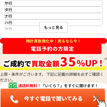
アイクポッド
CASIO
サ行
IWC
カシオ
Saint Laurent
タ行
アイダブリューシー
Cartier
サンローラン
TAG Heuer
ナ行
Azimuth
カルティエ
Shellman
タグ・ホイヤー
NOMOS Glashütte
ハ行
アジムース
Gaga Milano
シェルマン
Daniel Roth
デイトジャスト 41 126303 ス
ロレックス デイトジャスト 41 1
もっと見る
ノモス グラスヒュッテ
Hamilton
マ行
ANONIMO
ガガミラノ
CITIZEN
盤
ホワイトシェル文字盤
ダニエル・ロート
ハミルトン
MIDO
ラ行
アノーニモ
Quinting
シチズン
TUDOR
価格
参考買取価格
Harry Winston
ミドー
時計買取強化中！売るなら今！
RALPH LAUREN
Alain Silberstein
クインティング
CHANEL
チューダー(チュードル)
円
1,970,000
円
ハリー・ウィンストン
MAURICE LACROIX
ラルフ ローレン
アラン・シルベスタイン
Cuervo y Sobrinos
シャネル
Tiffany & Co.
年5月時点の参考買取価格です
※2026年1月時点の参考買取
Patek Philippe
モーリス・ラクロア
Richard Mille
Armand Nicolet
クエルボ・イ・ソブリノス
Chopard
ティファニー
パテック フィリップ
リシャール・ミル
アルマン・ニコレ
CVSTOS
ショパール
Dior
Panerai
Louis Vuitton
WALTHAM
クストス
CHAUMET
ディオール
パネライ
ルイ・ヴィトン
ウォルサム
Chronoswiss
ショーメ
Parmigiani Fleurier
上限・条件がございます。 下記に記載の詳細を必ずご確認く
Luminox
HUBLOT
クロノスイス
Jacob & Co.
ださい。
パルミジャーニ・フルリエ
ルミノックス
ウブロ
GUCCI
ジェイコブ
Piaget
通話料無料！
「いくら？」をすぐに聞けます！
Ressence
ETERNA
グッチ
Gerald Genta
ピアジェ
レッセンス
エテルナ
Graham
ジェラルド・ジェンタ
PIERRE KUNZ
ROGER DUBUIS
EDOX
グラハム
Jaeger-LeCoultre
ピエール・クンツ
ロジェ・デュブイ
エドックス
Grand Seiko
ジャガー・ルクルト