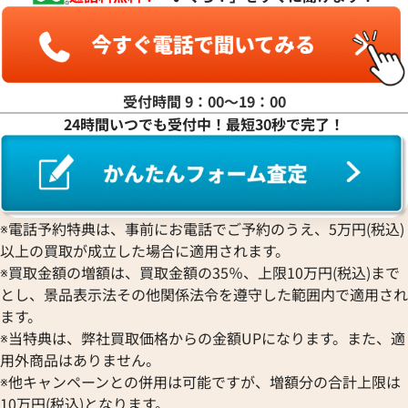
受付時間 9：00〜19：00
24時間いつでも受付中！最短30秒で完了！
デイトジャスト 126333 グレ
ロレックス デイトジャスト 41 1
ワイト文字盤
※電話予約特典は、事前にお電話でご予約のうえ、5万円(税込)
価格
参考買取価格
以上の買取が成立した場合に適用されます。
円
2,790,000
円
2月27日時点の参考買取価格です
※2025年12月時点の参考買取
※買取金額の増額は、買取金額の35％、上限10万円(税込)まで
とし、景品表示法その他関係法令を遵守した範囲内で適用され
ます。
※当特典は、弊社買取価格からの金額UPになります。また、適
用外商品はありません。
※他キャンペーンとの併用は可能ですが、増額分の合計上限は
10万円(税込)となります。