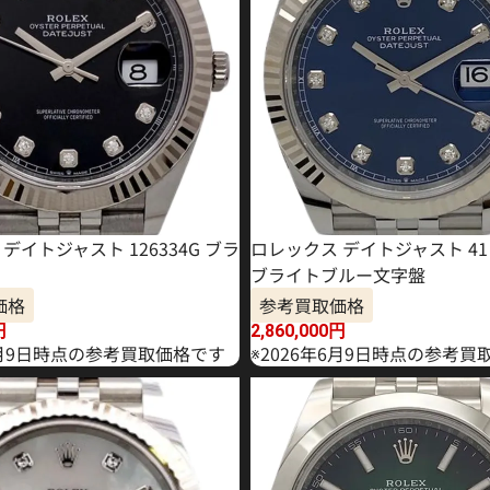
デイトジャスト 126334G ブラ
ロレックス デイトジャスト 41 1
ブライトブルー文字盤
価格
参考買取価格
円
2,860,000
円
年4月9日時点の参考買取価格です
※2026年6月9日時点の参考買