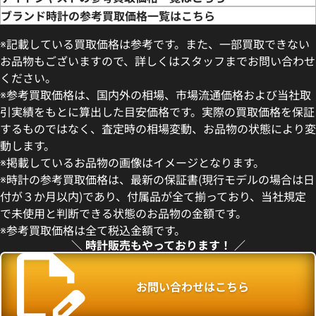
ブランド時計の参考買取価格一覧はこちら
※記載している買取価格は参考です。また、一部買取できない
お品物もございますので、詳しくはスタッフまでお問い合わせ
ください。
※参考買取価格は、国内外の相場、市場流通価格および当社取
引実績をもとに算出した目安価格です。実際の買取価格を保証
するものではなく、査定時の相場変動、お品物の状態により変
動します。
デイトジャスト 41 126300 ス
ロレックス デイトジャスト 126
※掲載しているお品物の画像はイメージとなります。
盤
ー
※時計の参考買取価格は、最新の保証書(現行モデルの場合は日
価格
参考買取価格
付が３か月以内)であり、付属品が全て揃っており、当社規定
円
1,727,000
円
で未使用と判断できる状態のお品物の金額です。
年5月時点の参考買取価格です
※2026年5月27日時点の参考
※参考買取価格は全て税込金額です。
＼ 時計販売もやっております！ ／
お問い合わせはこちら