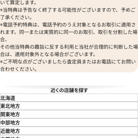
いて算定します。
ボール ウォッチ
ヴァンクリーフ＆アーペル
※当特典は予告なく終了する可能性がございますので、予めご
Versace
了承ください。
ヴェルサーチ
デイトジャスト 126303 ゴ
ロレックス デイトジャスト 41 1
※電話予約特典は、電話予約のうえ対象となるお取引に適用さ
Wempe
レート文字盤
れます。同一または実質的に同一のお取引、取引を分割した場
ヴェンペ
合、
価格
参考買取価格
その他当特典の趣旨に反する利用と当社が合理的に判断した場
円
3,110,000
円
年8月9日時点の参考買取価格です
※2026年3月時点の参考買取
合は、適用対象外となる場合がございます。
※ご不明な点がございましたら査定員またはお電話にてお問い
合わせください。
近くの店舗を探す
北海道
東北地方
青森県
岩手県
宮城県
秋田県
山形県
福島県
関東地方
東京都
神奈川県
埼玉県
千葉県
茨城県
栃木県
群馬県
中部地方
新潟県
富山県
石川県
山梨県
長野県
岐阜県
静岡県
愛知県
近畿地方