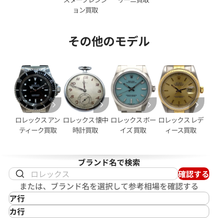
ョン買取
その他のモデル
デイトジャスト 126333NG シ
ロレックス デイトジャスト 41 1
ホワイトシェル文字盤
価格
参考買取価格
円
2,950,000
円
2月27日時点の参考買取価格です
※2026年2月時点の参考買取
ロレックス アン
ロレックス 懐中
ロレックス ボー
ロレックス レデ
ティーク買取
時計買取
イズ 買取
ィース買取
ブランド名で検索
確認する
または、ブランド名を選択して参考相場を確認する
ア行
IKEPOD
カ行