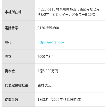
リシャール・ミル買取
タグ・ホイヤー買取
〒220-6115 神奈川県横浜市西区みなとみ
パネライ買取
本社所在地
らい2丁目3-3 クイーンズタワーB 15階
チューダー（チュードル）買取
電話番号
0120-555-600
URL
https://e-fran.jp/
設立
2000年3月
資本金
4億8,000万円
代表取締役社長
鹿村 大志
従業員数
1863名（2026年4月1日時点）