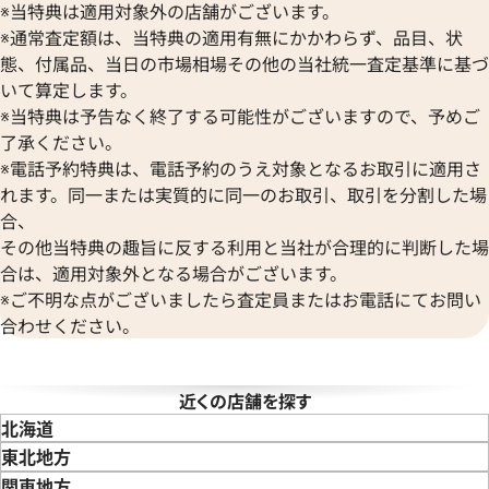
オーデマ ピゲ
※当特典は適用対象外の店舗がございます。
BAUME＆MERCIER
Vacheron Constantin
※通常査定額は、当特典の適用有無にかかわらず、品目、状
ボーム＆メルシエ
ヴァシュロン・コンスタンタン
態、付属品、当日の市場相場その他の当社統一査定基準に基づ
BALL Watch
Van Cleef & Arpels
いて算定します。
ボール ウォッチ
ヴァンクリーフ＆アーペル
※当特典は予告なく終了する可能性がございますので、予めご
Versace
了承ください。
ヴェルサーチ
デイトジャスト 126303 ゴ
ロレックス デイトジャスト 41 1
※電話予約特典は、電話予約のうえ対象となるお取引に適用さ
Wempe
レート文字盤
れます。同一または実質的に同一のお取引、取引を分割した場
ヴェンペ
合、
価格
参考買取価格
その他当特典の趣旨に反する利用と当社が合理的に判断した場
円
3,110,000
円
年8月9日時点の参考買取価格です
※2026年3月時点の参考買取
合は、適用対象外となる場合がございます。
※ご不明な点がございましたら査定員またはお電話にてお問い
合わせください。
近くの店舗を探す
北海道
東北地方
青森県
岩手県
宮城県
秋田県
山形県
福島県
関東地方