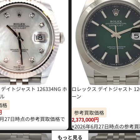
デイトジャスト 126334NG ホ
ロレックス デイトジャスト 126
ル
ーン
価格
参考買取価格
円
11月27日時点の参考買取価格で
2,373,000
円
※2026年6月27日時点の参考
もっと見る