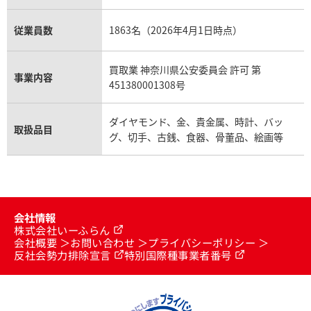
従業員数
1863名（2026年4月1日時点）
買取業 神奈川県公安委員会 許可 第
事業内容
451380001308号
ダイヤモンド、金、貴金属、時計、バッ
取扱品目
グ、切手、古銭、食器、骨董品、絵画等
会社情報
株式会社いーふらん
会社概要
お問い合わせ
プライバシーポリシー
反社会勢力排除宣言
特別国際種事業者番号