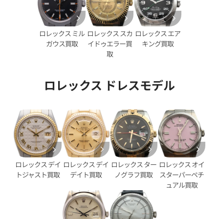
ロレックス スカ
ロレックス エア
ロレックス ミル
イドゥエラー買
キング買取
ガウス買取
取
ロレックス ドレスモデル
デイトジャスト 41 126333G
ロレックス デイトジャスト 41 1
ェル文字盤
ブラック文字盤
価格
参考買取価格
円
2,890,000
円
年12月時点の参考買取価格です
※2025年11月時点の参考買取
ロレックス デイ
ロレックス ター
ロレックス オイ
ロレックス デイ
デイト買取
ノグラフ買取
スターパーペチ
トジャスト買取
ュアル買取