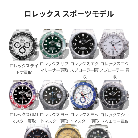
ロレックス スポーツモデル
ロレックス エク
ロレックス サブ
ロレックス エク
ロレックス デイ
スプローラーⅠ買
マリーナー買取
スプローラーII買
トナ買取
デイトジャスト YG/SS ゴール
ロレックス デイトジャスト 126
取
取
G
価格
参考買取価格
円
2,890,000
円
9月27日時点の参考買取価格です
※2025年11月時点の参考買取
ロレックス GMT
ロレックス ヨッ
ロレックス ヨッ
ロレックス シー
マスター買取
トマスター買取
トマスターII買取
ドゥエラー買取