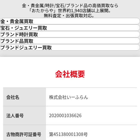
金・貴金属/時計/宝石/ブランド品の高価買取なら
「おたからや」世界約1,940店舗以上展開。
無料査定・出張買取対応。
金・貴金属買取
金買取
宝石・ジュエリー買取
金の相場価格情報
宝石・ジュエリー買取
ブランド時計買取
金の参考買取価格一覧
ダイヤモンド買取
時計買取
ブランド品買取
インゴット買取
ダイヤモンド・宝石の参考価格一覧
ロレックス買取
ブランド買取
ブランドジュエリー買取
インゴットの相場価格情報
リング・結婚指輪買取
ロレックス デイトナ買取
ルイ・ヴィトン買取
カルティエ買取
24金買取
エメラルド買取
ロレックス サブマリーナー買取
ルイ・ヴィトン買取の参考価格一覧
ティファニー買取
24金の相場価格情報
サファイア買取
ロレックス GMTマスター買取
エルメス買取
ブルガリ買取
18金買取
ルビー買取
ロレックス エクスプローラー買取
会社概要
エルメス バーキン買取
ヴァンクリーフ＆アーペル買取
18金の相場価格情報
ヒスイ買取
ロレックス デイトジャスト買取
エルメス ケリー買取
ハリーウィンストン買取
金のアクセサリー買取
オパール買取
ロレックス 買取の参考価格一覧
エルメス買取の参考価格一覧
クロムハーツ買取
金貨買取
トパーズ買取
パテック フィリップ買取
シャネル買取
フレッド買取
貴金属買取
タンザナイト買取
パテック フィリップノーチラス買取
シャネル マトラッセ買取
ショーメ買取
会社名
株式会社いーふらん
プラチナ買取
アメジスト買取
オーデマ ピゲ買取
シャネル買取の参考価格一覧
ショパール買取
銀・シルバー買取
パライバトルマリン買取
オーデマ ピゲ ロイヤルオーク買取
ディオール買取
タサキ買取
パラジウム買取
キャッツアイ買取
ヴァシュロン・コンスタンタン買取
セリーヌ買取
法人番号
2020001036626
ダミアーニ買取
アレキサンドライト買取
A.ランゲ&ゾーネ買取
フェンディ買取
ピアジェ買取
ガーネット買取
ブレゲ買取
グッチ買取
ブシュロン買取
アクアマリン買取
オメガ買取
プラダ買取
古物商許可証番号
第451380001308号
モーブッサン買取