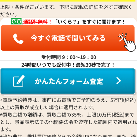
上限・条件がございます。 下記に記載の詳細を必ずご確認く
ださい。
通話料無料！
「いくら？」をすぐに聞けます！
受付時間 9：00〜19：00
24時間いつでも受付中！最短30秒で完了！
デイトジャスト 126333 グレ
ロレックス デイトジャスト 41 1
ワイト文字盤
※電話予約特典は、事前にお電話でご予約のうえ、5万円(税込)
価格
参考買取価格
以上の買取が成立した場合に適用されます。
円
2,790,000
円
2月27日時点の参考買取価格です
※2025年12月時点の参考買取
※買取金額の増額は、買取金額の35％、上限10万円(税込)まで
とし、景品表示法その他関係法令を遵守した範囲内で適用され
ます。
※当特典は、弊社買取価格からの金額UPになります。また、適