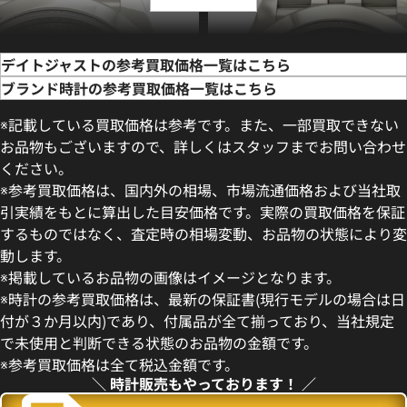
デイトジャストの参考買取価格一覧はこちら
ブランド時計の参考買取価格一覧はこちら
※記載している買取価格は参考です。また、一部買取できない
お品物もございますので、詳しくはスタッフまでお問い合わせ
ください。
※参考買取価格は、国内外の相場、市場流通価格および当社取
引実績をもとに算出した目安価格です。実際の買取価格を保証
するものではなく、査定時の相場変動、お品物の状態により変
動します。
デイトジャスト 41 126300 ス
ロレックス デイトジャスト 126
※掲載しているお品物の画像はイメージとなります。
盤
ー
※時計の参考買取価格は、最新の保証書(現行モデルの場合は日
価格
参考買取価格
付が３か月以内)であり、付属品が全て揃っており、当社規定
円
1,727,000
円
で未使用と判断できる状態のお品物の金額です。
年5月時点の参考買取価格です
※2026年5月27日時点の参考
※参考買取価格は全て税込金額です。
＼ 時計販売もやっております！ ／