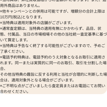
用外商品はありません。
※他キャンペーンとの併用は可能ですが、増額分の合計上限は
10万円(税込)となります。
※当特典は適用対象外の店舗がございます。
※通常査定額は、当特典の適用有無にかかわらず、品目、状
態、付属品、当日の市場相場その他の当社統一査定基準に基づ
いて算定します。
※当特典は予告なく終了する可能性がございますので、予めご
了承ください。
※電話予約特典は、電話予約のうえ対象となるお取引に適用さ
デイトジャスト 41 126333 シ
ロレックス デイトジャスト YG
れます。同一または実質的に同一のお取引、取引を分割した場
盤
ク 126333
合、
その他当特典の趣旨に反する利用と当社が合理的に判断した場
価格
参考買取価格
合は、適用対象外となる場合がございます。
円
1,974,000
円
年12月時点の参考買取価格です
※2024年6月9日時点の参考買
※ご不明な点がございましたら査定員またはお電話にてお問い
合わせください。