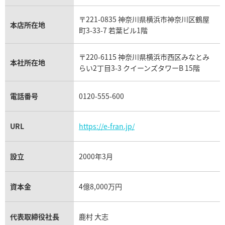
ウブロ買取
ミキモト買取
IWC買取
グラフ買取
〒221-0835 神奈川県横浜市神奈川区鶴屋
カルティエ買取
本店所在地
フランク ミュラー買取
町3-33-7 若葉ビル1階
リシャール・ミル買取
タグ・ホイヤー買取
〒220-6115 神奈川県横浜市西区みなとみ
パネライ買取
本社所在地
らい2丁目3-3 クイーンズタワーB 15階
チューダー（チュードル）買取
電話番号
0120-555-600
URL
https://e-fran.jp/
設立
2000年3月
資本金
4億8,000万円
代表取締役社長
鹿村 大志