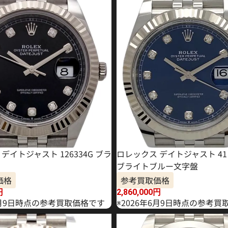
デイトジャスト 126334G ブラ
ロレックス デイトジャスト 41 1
ブライトブルー文字盤
価格
参考買取価格
円
2,860,000
円
年4月9日時点の参考買取価格です
※2026年6月9日時点の参考買