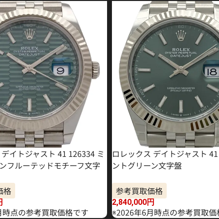
デイトジャスト 41 126334 ミ
ロレックス デイトジャスト 41 1
ンフルーテッドモチーフ文字
ントグリーン文字盤
価格
参考買取価格
円
2,840,000
円
年5月時点の参考買取価格です
※2026年6月時点の参考買取