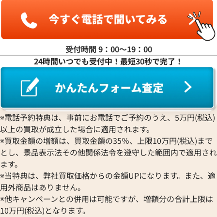
ピアジェ
レッセンス
エテルナ
Graham
ジェラルド・ジェンタ
PIERRE KUNZ
ROGER DUBUIS
EDOX
グラハム
Jaeger-LeCoultre
ピエール・クンツ
ロジェ・デュブイ
エドックス
Grand Seiko
ジャガー・ルクルト
FRANCK MULLER
ROLEX
EBERHARD
グランドセイコー
Jaquet Droz
受付時間 9：00〜19：00
フランク ミュラー
ロレックス
エベラール
CORUM
ジャケ・ドロー
24時間いつでも受付中！最短30秒で完了！
BOUCHERON
LONGINES
EBEL
コルム
Girard-Perregaux
ブシュロン
ロンジン
エベル
Concord
ジラール・ペルゴ
デイトジャスト 41 126303G
ロレックス デイトジャスト 126
BREITLING
EPOS
コンコルド
Sinn
字盤
ルド
ブライトリング
エポス
ジン
価格
参考買取価格
Blancpain
Hermes
STOWA
※電話予約特典は、事前にお電話でご予約のうえ、5万円(税込)
円
1,654,000
円
ブランパン
エルメス
ストーヴァ
以上の買取が成立した場合に適用されます。
年7月時点の参考買取価格です
※2025年9月9日時点の参考買
BVLGARI
OMEGA
SEIKO
※買取金額の増額は、買取金額の35％、上限10万円(税込)まで
ブルガリ
オメガ
セイコー
とし、景品表示法その他関係法令を遵守した範囲内で適用され
Breguet
ORIENT
CENTURY
ます。
ブレゲ
オリエント
センチュリー
※当特典は、弊社買取価格からの金額UPになります。また、適
BULOVA
ORIS
ZENITH
用外商品はありません。
ブローバ
オリス
ゼニス
※他キャンペーンとの併用は可能ですが、増額分の合計上限は
Bell & Ross
Audemars Piguet
10万円(税込)となります。
ベル＆ロス