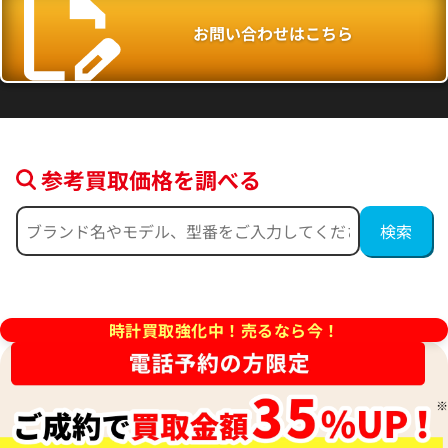
お問い合わせはこちら
参考買取価格を調べる
デイトジャスト 41 126300 ブ
ロレックス デイトジャスト 126
ー フルーテッドモチーフ文字
ルド
時計買取強化中！売るなら今！
価格
参考買取価格
円
2,554,000
円
年9月時点の参考買取価格です
※2026年5月27日時点の参考