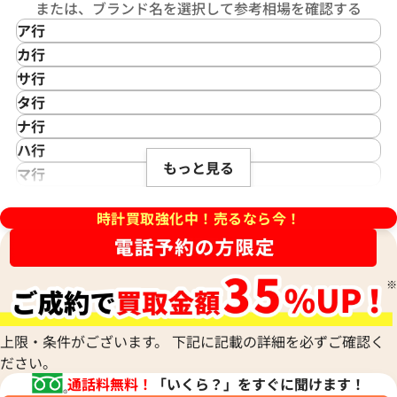
または、ブランド名を選択して参考相場を確認する
ア行
IKEPOD
カ行
アイクポッド
CASIO
サ行
IWC
カシオ
Saint Laurent
タ行
アイダブリューシー
Cartier
サンローラン
TAG Heuer
ナ行
Azimuth
カルティエ
Shellman
タグ・ホイヤー
NOMOS Glashütte
ハ行
アジムース
Gaga Milano
シェルマン
Daniel Roth
デイトジャスト 41 126303 ス
ロレックス デイトジャスト 41 1
もっと見る
ノモス グラスヒュッテ
Hamilton
マ行
ANONIMO
ガガミラノ
CITIZEN
盤
ホワイトシェル文字盤
ダニエル・ロート
ハミルトン
MIDO
ラ行
アノーニモ
Quinting
シチズン
TUDOR
価格
参考買取価格
Harry Winston
ミドー
時計買取強化中！売るなら今！
RALPH LAUREN
Alain Silberstein
クインティング
CHANEL
チューダー(チュードル)
円
1,970,000
円
ハリー・ウィンストン
MAURICE LACROIX
ラルフ ローレン
アラン・シルベスタイン
Cuervo y Sobrinos
シャネル
Tiffany & Co.
年5月時点の参考買取価格です
※2026年1月時点の参考買取
Patek Philippe
モーリス・ラクロア
Richard Mille
Armand Nicolet
クエルボ・イ・ソブリノス
Chopard
ティファニー
パテック フィリップ
リシャール・ミル
アルマン・ニコレ
CVSTOS
ショパール
Dior
Panerai
Louis Vuitton
WALTHAM
クストス
CHAUMET
ディオール
パネライ
ルイ・ヴィトン
ウォルサム
Chronoswiss
ショーメ
Parmigiani Fleurier
上限・条件がございます。 下記に記載の詳細を必ずご確認く
Luminox
HUBLOT
クロノスイス
Jacob & Co.
ださい。
パルミジャーニ・フルリエ
ルミノックス
ウブロ
GUCCI
ジェイコブ
Piaget
通話料無料！
「いくら？」をすぐに聞けます！
Ressence
ETERNA
グッチ
Gerald Genta