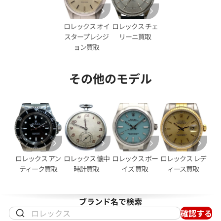
ロレックス オイ
ロレックス チェ
スタープレシジ
リーニ買取
ョン買取
その他のモデル
デイトジャスト 126333NG シ
ロレックス デイトジャスト 41 1
ホワイトシェル文字盤
価格
参考買取価格
円
2,950,000
円
2月27日時点の参考買取価格です
※2026年2月時点の参考買取
ロレックス アン
ロレックス 懐中
ロレックス ボー
ロレックス レデ
ティーク買取
時計買取
イズ 買取
ィース買取
ブランド名で検索
確認する