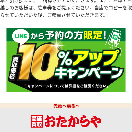
本と引き換えに、ご精算させていただきます。また、お車でお
越しのお客様は、駐車券をご提示ください。当店でコピーを取
らせていただいた後、ご精算させていただきます。
デイトジャスト 126331G 10P
ロレックス デイトジャスト 41 1
ドインデックス
チョコレート文字盤
価格
参考買取価格
円
10月27日時点の参考買取価格で
3,670,000
円
※2026年7月時点の参考買取
先頭へ戻る