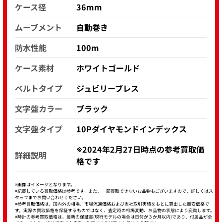
ケース径
36mm
ムーブメント
自動巻き
防水性能
100m
ケース素材
ホワイトゴールド
ベルトタイプ
ジュビリーブレス
文字盤カラー
ブラック
文字盤タイプ
10Pダイヤモンドインデックス
※2024年2月27日時点の参考買取価
詳細説明
格です
※画像はイメージとなります。
※記載している買取価格は参考です。また、一部買取できないお品物もございますので、詳しくはス
タッフまでお問い合わせください。
※参考買取価格は、国内外の相場、市場流通価格および当社取引実績をもとに算出した目安価格で
す。実際の買取価格を保証するものではなく、査定時の相場変動、お品物の状態により変動します。
※時計の参考買取価格は、最新の保証書(現行モデルの場合は日付が３か月以内)であり、付属品が全