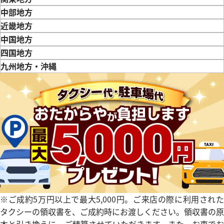
東京都
神奈川県
埼玉県
千葉県
茨城県
栃木県
群馬県
中部地方
新潟県
富山県
石川県
山梨県
長野県
岐阜県
静岡県
愛知県
近畿地方
三重県
滋賀県
京都府
大阪府
兵庫県
奈良県
和歌山県
中国地方
鳥取県
島根県
岡山県
広島県
山口県
四国地方
徳島県
香川県
愛媛県
九州地方・沖縄
デイトジャスト 41 126331 チ
ロレックス デイトジャスト 126
福岡県
佐賀県
長崎県
熊本県
大分県
宮崎県
鹿児島県
文字盤
クゴールド
価格
参考買取価格
円
2,843,000
円
年7月時点の参考買取価格です
※2026年2月9日時点の参考買
※ご成約5万円以上で最大5,000円。ご来店の際に利用された
タクシーの領収書を、ご成約時にお渡しください。領収書の原