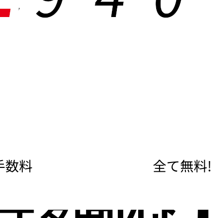
,
手数料
全て無料!
度額な
即日