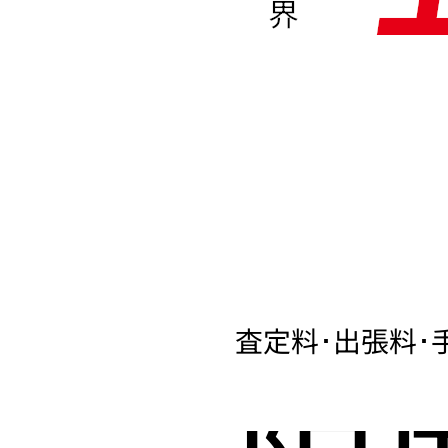
界
査定料･出張料･
限