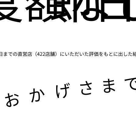
5月31日までの直営店（422店舗）にいただいた評価をもとに出した結果
ま
さ
げ
か
お