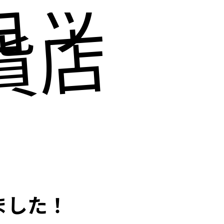
ョッピ
貨店にも
ました！