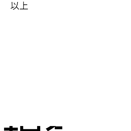
以上
し
現金化