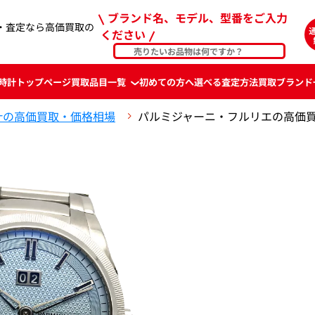
ブランド名、モデル、型番をご入力
・査定なら高価買取の
ください
時計
トップページ
買取品目一覧
初めての方へ
選べる査定方法
買取ブランド
計の高価買取・価格相場
パルミジャーニ・フルリエの高価