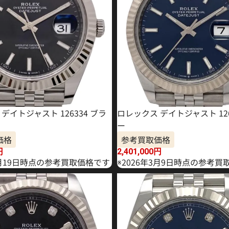
デイトジャスト 126334 ブラ
ロレックス デイトジャスト 126
ー
価格
参考買取価格
円
2,401,000
円
2月19日時点の参考買取価格です
※2026年3月9日時点の参考買