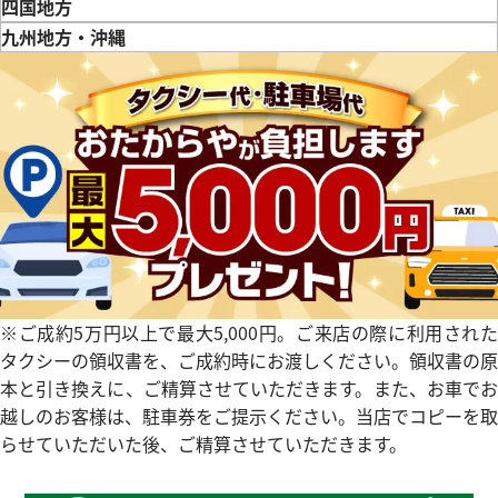
鳥取県
島根県
岡山県
広島県
山口県
四国地方
徳島県
香川県
愛媛県
九州地方・沖縄
デイトジャスト 41 126331 チ
ロレックス デイトジャスト 126
福岡県
佐賀県
長崎県
熊本県
大分県
宮崎県
鹿児島県
文字盤
クゴールド
価格
参考買取価格
円
2,843,000
円
年7月時点の参考買取価格です
※2026年2月9日時点の参考買
※ご成約5万円以上で最大5,000円。ご来店の際に利用された
タクシーの領収書を、ご成約時にお渡しください。領収書の原
本と引き換えに、ご精算させていただきます。また、お車でお
越しのお客様は、駐車券をご提示ください。当店でコピーを取
らせていただいた後、ご精算させていただきます。