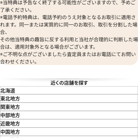
ヴァンクリーフ＆アーペル
※当特典は予告なく終了する可能性がございますので、予めご
Versace
了承ください。
ヴェルサーチ
デイトジャスト 126303 ゴ
ロレックス デイトジャスト 41 1
※電話予約特典は、電話予約のうえ対象となるお取引に適用さ
Wempe
レート文字盤
れます。同一または実質的に同一のお取引、取引を分割した場
ヴェンペ
合、
価格
参考買取価格
その他当特典の趣旨に反する利用と当社が合理的に判断した場
円
3,110,000
円
年8月9日時点の参考買取価格です
※2026年3月時点の参考買取
合は、適用対象外となる場合がございます。
※ご不明な点がございましたら査定員またはお電話にてお問い
合わせください。
近くの店舗を探す
北海道
東北地方
青森県
岩手県
宮城県
秋田県
山形県
福島県
関東地方
東京都
神奈川県
埼玉県
千葉県
茨城県
栃木県
群馬県
中部地方
新潟県
富山県
石川県
山梨県
長野県
岐阜県
静岡県
愛知県
近畿地方
三重県
滋賀県
京都府
大阪府
兵庫県
奈良県
和歌山県
中国地方