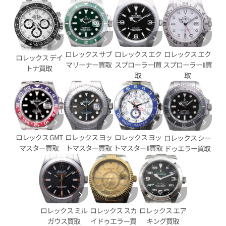
ロレックス エク
ロレックス サブ
ロレックス エク
ロレックス デイ
スプローラーⅠ買
マリーナー買取
スプローラーII買
トナ買取
デイトジャスト YG/SS ゴール
ロレックス デイトジャスト 126
取
取
G
価格
参考買取価格
円
2,890,000
円
9月27日時点の参考買取価格です
※2025年11月時点の参考買取
ロレックス GMT
ロレックス ヨッ
ロレックス ヨッ
ロレックス シー
マスター買取
トマスター買取
トマスターII買取
ドゥエラー買取
ロレックス スカ
ロレックス エア
ロレックス ミル
イドゥエラー買
キング買取
ガウス買取