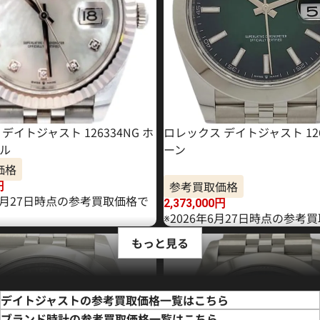
デイトジャスト 126334NG ホ
ロレックス デイトジャスト 126
ル
ーン
価格
参考買取価格
円
11月27日時点の参考買取価格で
2,373,000
円
※2026年6月27日時点の参考
もっと見る
デイトジャストの参考買取価格一覧はこちら
ブランド時計の参考買取価格一覧はこちら