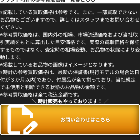
※記載している買取価格は参考です。また、一部買取できない
お品物もございますので、詳しくはスタッフまでお問い合わせ
ください。
※参考買取価格は、国内外の相場、市場流通価格および当社取
引実績をもとに算出した目安価格です。実際の買取価格を保証
するものではなく、査定時の相場変動、お品物の状態により変
動します。
デイトジャスト 41 126300 ス
ロレックス デイトジャスト 126
※掲載しているお品物の画像はイメージとなります。
盤
ー
※時計の参考買取価格は、最新の保証書(現行モデルの場合は日
価格
参考買取価格
付が３か月以内)であり、付属品が全て揃っており、当社規定
円
1,727,000
円
で未使用と判断できる状態のお品物の金額です。
年5月時点の参考買取価格です
※2026年5月27日時点の参考
※参考買取価格は全て税込金額です。
＼ 時計販売もやっております！ ／
お問い合わせはこちら