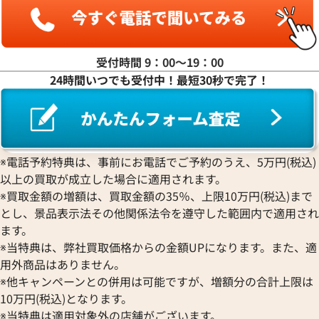
受付時間 9：00〜19：00
24時間いつでも受付中！最短30秒で完了！
デイトジャスト 126333 グレ
ロレックス デイトジャスト 41 1
ワイト文字盤
※電話予約特典は、事前にお電話でご予約のうえ、5万円(税込)
価格
参考買取価格
以上の買取が成立した場合に適用されます。
円
2,790,000
円
2月27日時点の参考買取価格です
※2025年12月時点の参考買取
※買取金額の増額は、買取金額の35％、上限10万円(税込)まで
とし、景品表示法その他関係法令を遵守した範囲内で適用され
ます。
※当特典は、弊社買取価格からの金額UPになります。また、適
用外商品はありません。
※他キャンペーンとの併用は可能ですが、増額分の合計上限は
10万円(税込)となります。
※当特典は適用対象外の店舗がございます。