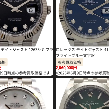
デイトジャスト 126334G ブラ
ロレックス デイトジャスト 41 1
ブライトブルー文字盤
価格
参考買取価格
円
2,860,000
円
年4月9日時点の参考買取価格です
※2026年6月9日時点の参考買