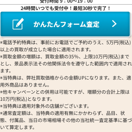
受付時間 9：00〜19：00
フランク ミュラー
ロレックス
エベラール
CORUM
ジャケ・ドロー
24時間いつでも受付中！最短30秒で完了！
BOUCHERON
LONGINES
EBEL
コルム
Girard-Perregaux
ブシュロン
ロンジン
エベル
Concord
ジラール・ペルゴ
デイトジャスト 41 126303G
ロレックス デイトジャスト 126
BREITLING
EPOS
コンコルド
Sinn
字盤
ルド
ブライトリング
エポス
ジン
価格
参考買取価格
Blancpain
Hermes
STOWA
※電話予約特典は、事前にお電話でご予約のうえ、5万円(税込)
円
1,654,000
円
ブランパン
エルメス
ストーヴァ
以上の買取が成立した場合に適用されます。
年7月時点の参考買取価格です
※2025年9月9日時点の参考買
BVLGARI
OMEGA
SEIKO
※買取金額の増額は、買取金額の35％、上限10万円(税込)まで
ブルガリ
オメガ
セイコー
とし、景品表示法その他関係法令を遵守した範囲内で適用され
Breguet
ORIENT
CENTURY
ます。
ブレゲ
オリエント
センチュリー
※当特典は、弊社買取価格からの金額UPになります。また、適
BULOVA
ORIS
ZENITH
用外商品はありません。
ブローバ
オリス
ゼニス
※他キャンペーンとの併用は可能ですが、増額分の合計上限は
Bell & Ross
Audemars Piguet
10万円(税込)となります。
ベル＆ロス
オーデマ ピゲ
※当特典は適用対象外の店舗がございます。
BAUME＆MERCIER
Vacheron Constantin
※通常査定額は、当特典の適用有無にかかわらず、品目、状
ボーム＆メルシエ
ヴァシュロン・コンスタンタン
態、付属品、当日の市場相場その他の当社統一査定基準に基づ
BALL Watch
Van Cleef & Arpels
いて算定します。
ボール ウォッチ