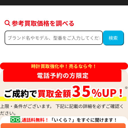
参考買取価格を調べる
デイトジャスト 41 126300 ブ
ロレックス デイトジャスト 126
ー フルーテッドモチーフ文字
ルド
時計買取強化中！売るなら今！
価格
参考買取価格
円
2,554,000
円
年9月時点の参考買取価格です
※2026年5月27日時点の参考
上限・条件がございます。 下記に記載の詳細を必ずご確認く
ださい。
通話料無料！
「いくら？」をすぐに聞けます！