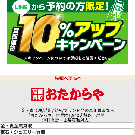
デイトジャスト 126331G 10P
ロレックス デイトジャスト 41 1
ドインデックス
チョコレート文字盤
価格
参考買取価格
円
10月27日時点の参考買取価格で
3,670,000
円
※2026年7月時点の参考買取
先頭へ戻る
金・貴金属/時計/宝石/ブランド品の高価買取なら
「おたからや」世界約1,940店舗以上展開。
無料査定・出張買取対応。
金・貴金属買取
金買取
宝石・ジュエリー買取