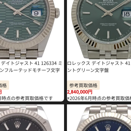
デイトジャスト 41 126334 ミ
ロレックス デイトジャスト 41 1
ンフルーテッドモチーフ文字
ントグリーン文字盤
価格
参考買取価格
円
2,840,000
円
年5月時点の参考買取価格です
※2026年6月時点の参考買取