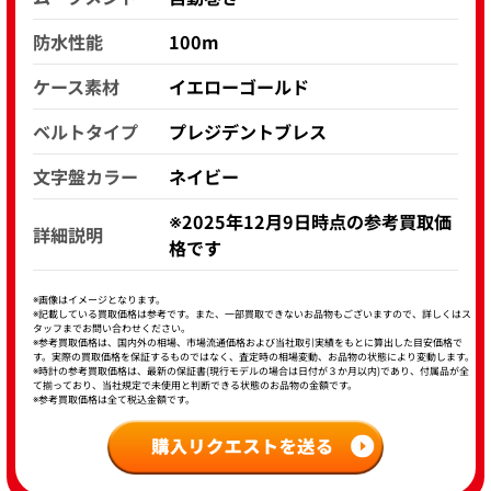
防水性能
100m
ケース素材
イエローゴールド
ベルトタイプ
プレジデントブレス
文字盤カラー
ネイビー
※2025年12月9日時点の参考買取価
詳細説明
格です
※画像はイメージとなります。
※記載している買取価格は参考です。また、一部買取できないお品物もございますので、詳しくはス
タッフまでお問い合わせください。
※参考買取価格は、国内外の相場、市場流通価格および当社取引実績をもとに算出した目安価格で
す。実際の買取価格を保証するものではなく、査定時の相場変動、お品物の状態により変動します。
※時計の参考買取価格は、最新の保証書(現行モデルの場合は日付が３か月以内)であり、付属品が全
て揃っており、当社規定で未使用と判断できる状態のお品物の金額です。
※参考買取価格は全て税込金額です。