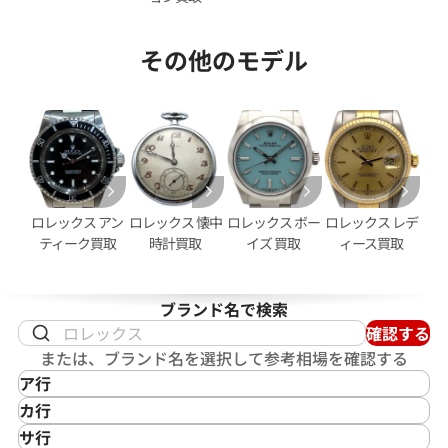
その他のモデル
デイトジャスト 126333NG シ
ロレックス デイトジャスト 41 1
ホワイトシェル文字盤
価格
参考買取価格
円
2,950,000
円
2月27日時点の参考買取価格です
※2026年2月時点の参考買取
ロレックス アン
ロレックス 懐中
ロレックス ボー
ロレックス レデ
ティーク買取
時計買取
イズ 買取
ィース買取
ブランド名で検索
確認する
または、ブランド名を選択して参考相場を確認する
ア行
IKEPOD
カ行
アイクポッド
CASIO
サ行