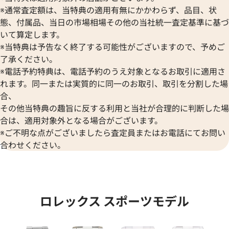
※通常査定額は、当特典の適用有無にかかわらず、品目、状
態、付属品、当日の市場相場その他の当社統一査定基準に基づ
いて算定します。
※当特典は予告なく終了する可能性がございますので、予めご
了承ください。
※電話予約特典は、電話予約のうえ対象となるお取引に適用さ
デイトジャスト 41 126333 シ
ロレックス デイトジャスト YG
れます。同一または実質的に同一のお取引、取引を分割した場
盤
ク 126333
合、
その他当特典の趣旨に反する利用と当社が合理的に判断した場
価格
参考買取価格
合は、適用対象外となる場合がございます。
円
1,974,000
円
年12月時点の参考買取価格です
※2024年6月9日時点の参考買
※ご不明な点がございましたら査定員またはお電話にてお問い
合わせください。
ロレックス スポーツモデル