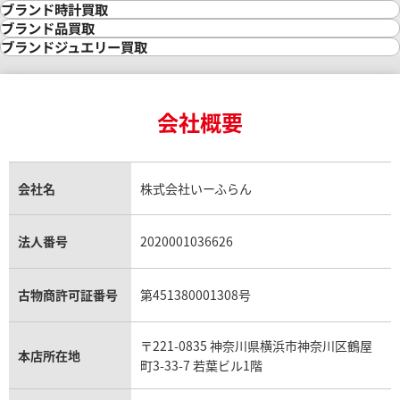
金の相場価格情報
宝石・ジュエリー買取
ブランド時計買取
金の参考買取価格一覧
ダイヤモンド買取
時計買取
ブランド品買取
インゴット買取
ダイヤモンド・宝石の参考価格一覧
ロレックス買取
ブランド買取
ブランドジュエリー買取
インゴットの相場価格情報
リング・結婚指輪買取
ロレックス デイトナ買取
ルイ・ヴィトン買取
カルティエ買取
24金買取
エメラルド買取
ロレックス サブマリーナー買取
ルイ・ヴィトン買取の参考価格一覧
ティファニー買取
24金の相場価格情報
サファイア買取
ロレックス GMTマスター買取
エルメス買取
ブルガリ買取
18金買取
ルビー買取
ロレックス エクスプローラー買取
会社概要
エルメス バーキン買取
ヴァンクリーフ＆アーペル買取
18金の相場価格情報
ヒスイ買取
ロレックス デイトジャスト買取
エルメス ケリー買取
ハリーウィンストン買取
金のアクセサリー買取
オパール買取
ロレックス 買取の参考価格一覧
エルメス買取の参考価格一覧
クロムハーツ買取
金貨買取
トパーズ買取
パテック フィリップ買取
シャネル買取
フレッド買取
貴金属買取
タンザナイト買取
パテック フィリップノーチラス買取
シャネル マトラッセ買取
ショーメ買取
会社名
株式会社いーふらん
プラチナ買取
アメジスト買取
オーデマ ピゲ買取
シャネル買取の参考価格一覧
ショパール買取
銀・シルバー買取
パライバトルマリン買取
オーデマ ピゲ ロイヤルオーク買取
ディオール買取
タサキ買取
パラジウム買取
キャッツアイ買取
ヴァシュロン・コンスタンタン買取
セリーヌ買取
法人番号
2020001036626
ダミアーニ買取
アレキサンドライト買取
A.ランゲ&ゾーネ買取
フェンディ買取
ピアジェ買取
ガーネット買取
ブレゲ買取
グッチ買取
ブシュロン買取
アクアマリン買取
オメガ買取
プラダ買取
古物商許可証番号
第451380001308号
モーブッサン買取
ウブロ買取
ミキモト買取
IWC買取
グラフ買取
〒221-0835 神奈川県横浜市神奈川区鶴屋
カルティエ買取
本店所在地
フランク ミュラー買取
町3-33-7 若葉ビル1階
リシャール・ミル買取