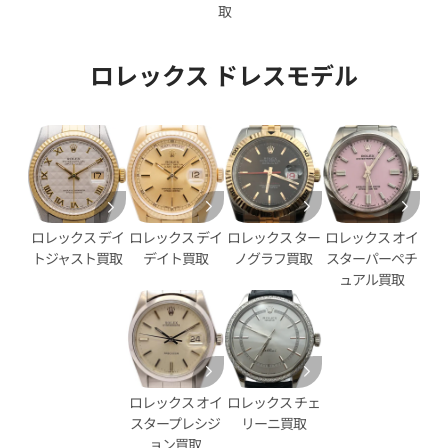
取
ロレックス ドレスモデル
デイトジャスト 41 126333G
ロレックス デイトジャスト 41 1
ェル文字盤
ブラック文字盤
価格
参考買取価格
円
2,890,000
円
年12月時点の参考買取価格です
※2025年11月時点の参考買取
ロレックス デイ
ロレックス ター
ロレックス オイ
ロレックス デイ
デイト買取
ノグラフ買取
スターパーペチ
トジャスト買取
ュアル買取
ロレックス オイ
ロレックス チェ
スタープレシジ
リーニ買取
ョン買取