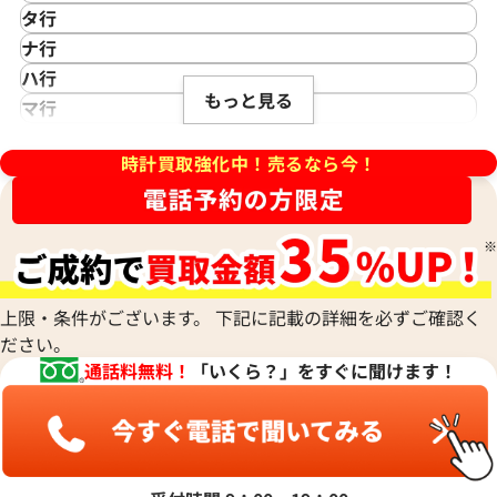
IWC
カシオ
Saint Laurent
タ行
アイダブリューシー
Cartier
サンローラン
TAG Heuer
ナ行
Azimuth
カルティエ
Shellman
タグ・ホイヤー
NOMOS Glashütte
ハ行
アジムース
Gaga Milano
シェルマン
Daniel Roth
デイトジャスト 41 126303 ス
ロレックス デイトジャスト 41 1
もっと見る
ノモス グラスヒュッテ
Hamilton
マ行
ANONIMO
ガガミラノ
CITIZEN
盤
ホワイトシェル文字盤
ダニエル・ロート
ハミルトン
MIDO
ラ行
アノーニモ
Quinting
シチズン
TUDOR
価格
参考買取価格
Harry Winston
ミドー
時計買取強化中！売るなら今！
RALPH LAUREN
Alain Silberstein
クインティング
CHANEL
チューダー(チュードル)
円
1,970,000
円
ハリー・ウィンストン
MAURICE LACROIX
ラルフ ローレン
アラン・シルベスタイン
Cuervo y Sobrinos
シャネル
Tiffany & Co.
年5月時点の参考買取価格です
※2026年1月時点の参考買取
Patek Philippe
モーリス・ラクロア
Richard Mille
Armand Nicolet
クエルボ・イ・ソブリノス
Chopard
ティファニー
パテック フィリップ
リシャール・ミル
アルマン・ニコレ
CVSTOS
ショパール
Dior
Panerai
Louis Vuitton
WALTHAM
クストス
CHAUMET
ディオール
パネライ
ルイ・ヴィトン
ウォルサム
Chronoswiss
ショーメ
Parmigiani Fleurier
上限・条件がございます。 下記に記載の詳細を必ずご確認く
Luminox
HUBLOT
クロノスイス
Jacob & Co.
ださい。
パルミジャーニ・フルリエ
ルミノックス
ウブロ
GUCCI
ジェイコブ
Piaget
通話料無料！
「いくら？」をすぐに聞けます！
Ressence
ETERNA
グッチ
Gerald Genta
ピアジェ
レッセンス
エテルナ
Graham
ジェラルド・ジェンタ
PIERRE KUNZ
ROGER DUBUIS
EDOX
グラハム
Jaeger-LeCoultre
ピエール・クンツ
ロジェ・デュブイ
エドックス
Grand Seiko
ジャガー・ルクルト
FRANCK MULLER
ROLEX
EBERHARD
グランドセイコー
Jaquet Droz