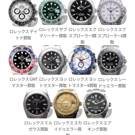
ロレックス エク
ロレックス サブ
ロレックス エク
ロレックス デイ
スプローラーⅠ買
マリーナー買取
スプローラーII買
トナ買取
デイトジャスト YG/SS ゴール
ロレックス デイトジャスト 126
取
取
G
価格
参考買取価格
円
2,890,000
円
9月27日時点の参考買取価格です
※2025年11月時点の参考買取
ロレックス GMT
ロレックス ヨッ
ロレックス ヨッ
ロレックス シー
マスター買取
トマスター買取
トマスターII買取
ドゥエラー買取
ロレックス スカ
ロレックス エア
ロレックス ミル
イドゥエラー買
キング買取
ガウス買取