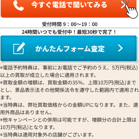
受付時間 9：00〜19：00
24時間いつでも受付中！最短30秒で完了！
デイトジャスト 126333 グレ
ロレックス デイトジャスト 41 1
ワイト文字盤
※電話予約特典は、事前にお電話でご予約のうえ、5万円(税込)
価格
参考買取価格
以上の買取が成立した場合に適用されます。
円
2,790,000
円
2月27日時点の参考買取価格です
※2025年12月時点の参考買取
※買取金額の増額は、買取金額の35％、上限10万円(税込)まで
とし、景品表示法その他関係法令を遵守した範囲内で適用され
ます。
※当特典は、弊社買取価格からの金額UPになります。また、適
用外商品はありません。
※他キャンペーンとの併用は可能ですが、増額分の合計上限は
10万円(税込)となります。
※当特典は適用対象外の店舗がございます。