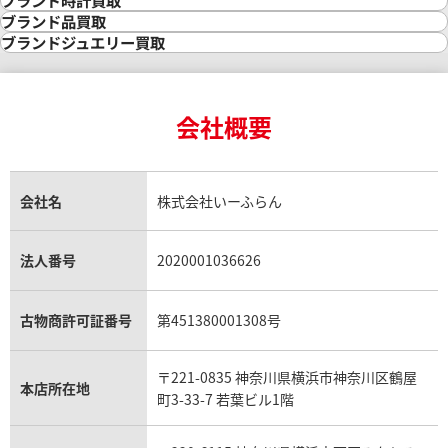
金の参考買取価格一覧
ダイヤモンド買取
時計買取
ブランド品買取
インゴット買取
ダイヤモンド・宝石の参考価格一覧
ロレックス買取
ブランド買取
ブランドジュエリー買取
インゴットの相場価格情報
リング・結婚指輪買取
ロレックス デイトナ買取
ルイ・ヴィトン買取
カルティエ買取
24金買取
エメラルド買取
ロレックス サブマリーナー買取
ルイ・ヴィトン買取の参考価格一覧
ティファニー買取
24金の相場価格情報
サファイア買取
ロレックス GMTマスター買取
エルメス買取
ブルガリ買取
18金買取
ルビー買取
ロレックス エクスプローラー買取
会社概要
エルメス バーキン買取
ヴァンクリーフ＆アーペル買取
18金の相場価格情報
ヒスイ買取
ロレックス デイトジャスト買取
エルメス ケリー買取
ハリーウィンストン買取
金のアクセサリー買取
オパール買取
ロレックス 買取の参考価格一覧
エルメス買取の参考価格一覧
クロムハーツ買取
金貨買取
トパーズ買取
パテック フィリップ買取
シャネル買取
フレッド買取
貴金属買取
タンザナイト買取
パテック フィリップノーチラス買取
シャネル マトラッセ買取
ショーメ買取
会社名
株式会社いーふらん
プラチナ買取
アメジスト買取
オーデマ ピゲ買取
シャネル買取の参考価格一覧
ショパール買取
銀・シルバー買取
パライバトルマリン買取
オーデマ ピゲ ロイヤルオーク買取
ディオール買取
タサキ買取
パラジウム買取
キャッツアイ買取
ヴァシュロン・コンスタンタン買取
セリーヌ買取
法人番号
2020001036626
ダミアーニ買取
アレキサンドライト買取
A.ランゲ&ゾーネ買取
フェンディ買取
ピアジェ買取
ガーネット買取
ブレゲ買取
グッチ買取
ブシュロン買取
アクアマリン買取
オメガ買取
プラダ買取
古物商許可証番号
第451380001308号
モーブッサン買取
ウブロ買取
ミキモト買取
IWC買取
グラフ買取
〒221-0835 神奈川県横浜市神奈川区鶴屋
カルティエ買取
本店所在地
フランク ミュラー買取
町3-33-7 若葉ビル1階
リシャール・ミル買取
タグ・ホイヤー買取