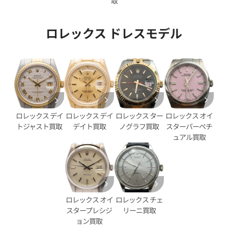
取
ロレックス ドレスモデル
デイトジャスト 41 126333G
ロレックス デイトジャスト 41 1
ェル文字盤
ブラック文字盤
価格
参考買取価格
円
2,890,000
円
年12月時点の参考買取価格です
※2025年11月時点の参考買取
ロレックス デイ
ロレックス ター
ロレックス オイ
ロレックス デイ
デイト買取
ノグラフ買取
スターパーペチ
トジャスト買取
ュアル買取
ロレックス オイ
ロレックス チェ
スタープレシジ
リーニ買取
ョン買取