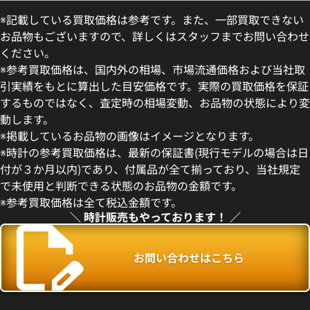
※記載している買取価格は参考です。また、一部買取できない
お品物もございますので、詳しくはスタッフまでお問い合わせ
ください。
※参考買取価格は、国内外の相場、市場流通価格および当社取
引実績をもとに算出した目安価格です。実際の買取価格を保証
するものではなく、査定時の相場変動、お品物の状態により変
動します。
デイトジャスト 41 126300 ス
ロレックス デイトジャスト 126
※掲載しているお品物の画像はイメージとなります。
盤
ー
※時計の参考買取価格は、最新の保証書(現行モデルの場合は日
価格
参考買取価格
付が３か月以内)であり、付属品が全て揃っており、当社規定
円
1,727,000
円
で未使用と判断できる状態のお品物の金額です。
年5月時点の参考買取価格です
※2026年5月27日時点の参考
※参考買取価格は全て税込金額です。
＼ 時計販売もやっております！ ／
お問い合わせはこちら