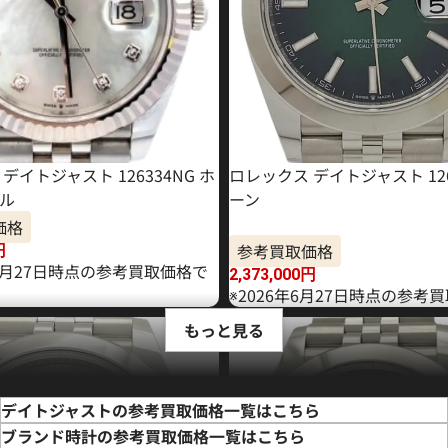
デイトジャスト 126334NG ホ
ロレックス デイトジャスト 126
ル
ーン
価格
参考買取価格
円
11月27日時点の参考買取価格で
2,373,000
円
※2026年6月27日時点の参考
もっと見る
デイトジャストの参考買取価格一覧はこちら
ブランド時計の参考買取価格一覧はこちら