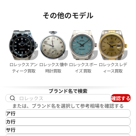
その他のモデル
デイトジャスト 126333NG シ
ロレックス デイトジャスト 41 1
ホワイトシェル文字盤
価格
参考買取価格
円
2,950,000
円
2月27日時点の参考買取価格です
※2026年2月時点の参考買取
ロレックス アン
ロレックス 懐中
ロレックス ボー
ロレックス レデ
ティーク買取
時計買取
イズ 買取
ィース買取
ブランド名で検索
確認する
または、ブランド名を選択して参考相場を確認する
ア行
IKEPOD
カ行
アイクポッド
CASIO
サ行
IWC