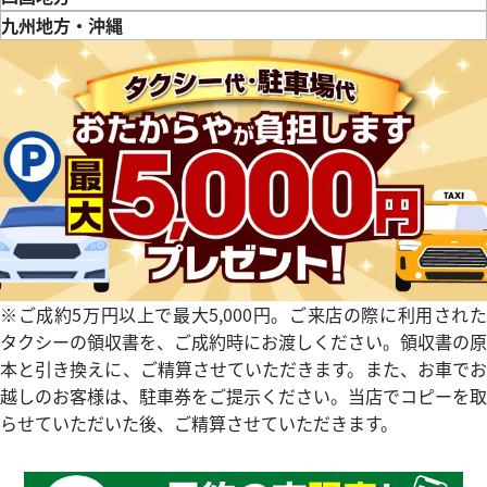
徳島県
香川県
愛媛県
九州地方・沖縄
デイトジャスト 41 126331 チ
ロレックス デイトジャスト 126
福岡県
佐賀県
長崎県
熊本県
大分県
宮崎県
鹿児島県
文字盤
クゴールド
価格
参考買取価格
円
2,843,000
円
年7月時点の参考買取価格です
※2026年2月9日時点の参考買
※ご成約5万円以上で最大5,000円。ご来店の際に利用された
タクシーの領収書を、ご成約時にお渡しください。領収書の原
本と引き換えに、ご精算させていただきます。また、お車でお
越しのお客様は、駐車券をご提示ください。当店でコピーを取
らせていただいた後、ご精算させていただきます。