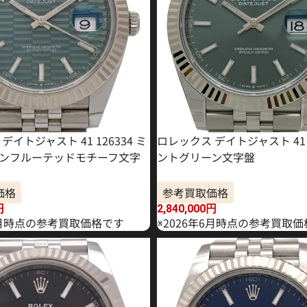
デイトジャスト 41 126334 ミ
ロレックス デイトジャスト 41 1
ンフルーテッドモチーフ文字
ントグリーン文字盤
価格
参考買取価格
円
2,840,000
円
年5月時点の参考買取価格です
※2026年6月時点の参考買取