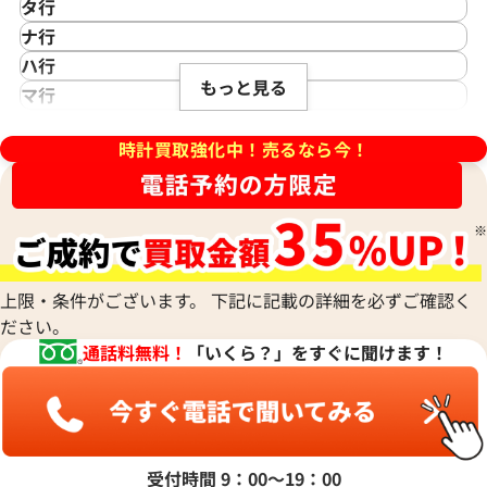
カシオ
Saint Laurent
タ行
アイダブリューシー
Cartier
サンローラン
TAG Heuer
ナ行
Azimuth
カルティエ
Shellman
タグ・ホイヤー
NOMOS Glashütte
ハ行
アジムース
Gaga Milano
シェルマン
Daniel Roth
デイトジャスト 41 126303 ス
ロレックス デイトジャスト 41 1
もっと見る
ノモス グラスヒュッテ
Hamilton
マ行
ANONIMO
ガガミラノ
CITIZEN
盤
ホワイトシェル文字盤
ダニエル・ロート
ハミルトン
MIDO
ラ行
アノーニモ
Quinting
シチズン
TUDOR
価格
参考買取価格
Harry Winston
ミドー
時計買取強化中！売るなら今！
RALPH LAUREN
Alain Silberstein
クインティング
CHANEL
チューダー(チュードル)
円
1,970,000
円
ハリー・ウィンストン
MAURICE LACROIX
ラルフ ローレン
アラン・シルベスタイン
Cuervo y Sobrinos
シャネル
Tiffany & Co.
年5月時点の参考買取価格です
※2026年1月時点の参考買取
Patek Philippe
モーリス・ラクロア
Richard Mille
Armand Nicolet
クエルボ・イ・ソブリノス
Chopard
ティファニー
パテック フィリップ
リシャール・ミル
アルマン・ニコレ
CVSTOS
ショパール
Dior
Panerai
Louis Vuitton
WALTHAM
クストス
CHAUMET
ディオール
パネライ
ルイ・ヴィトン
ウォルサム
Chronoswiss
ショーメ
Parmigiani Fleurier
上限・条件がございます。 下記に記載の詳細を必ずご確認く
Luminox
HUBLOT
クロノスイス
Jacob & Co.
ださい。
パルミジャーニ・フルリエ
ルミノックス
ウブロ
GUCCI
ジェイコブ
Piaget
通話料無料！
「いくら？」をすぐに聞けます！
Ressence
ETERNA
グッチ
Gerald Genta
ピアジェ
レッセンス
エテルナ
Graham
ジェラルド・ジェンタ
PIERRE KUNZ
ROGER DUBUIS
EDOX
グラハム
Jaeger-LeCoultre
ピエール・クンツ
ロジェ・デュブイ
エドックス
Grand Seiko
ジャガー・ルクルト
FRANCK MULLER
ROLEX
EBERHARD
グランドセイコー
Jaquet Droz
受付時間 9：00〜19：00
フランク ミュラー