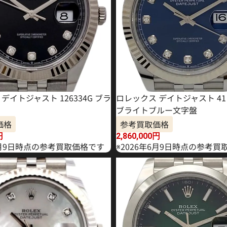
デイトジャスト 126334G ブラ
ロレックス デイトジャスト 41 1
ブライトブルー文字盤
価格
参考買取価格
円
2,860,000
円
年4月9日時点の参考買取価格です
※2026年6月9日時点の参考買