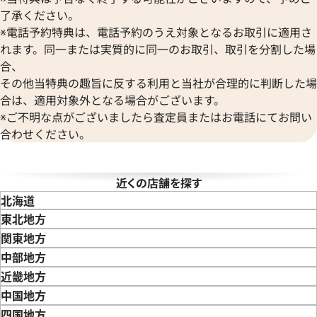
Versace
了承ください。
ヴェルサーチ
デイトジャスト 126303 ゴ
ロレックス デイトジャスト 41 1
※電話予約特典は、電話予約のうえ対象となるお取引に適用さ
Wempe
レート文字盤
れます。同一または実質的に同一のお取引、取引を分割した場
ヴェンペ
合、
価格
参考買取価格
その他当特典の趣旨に反する利用と当社が合理的に判断した場
円
3,110,000
円
年8月9日時点の参考買取価格です
※2026年3月時点の参考買取
合は、適用対象外となる場合がございます。
※ご不明な点がございましたら査定員またはお電話にてお問い
合わせください。
近くの店舗を探す
北海道
東北地方
青森県
岩手県
宮城県
秋田県
山形県
福島県
関東地方
東京都
神奈川県
埼玉県
千葉県
茨城県
栃木県
群馬県
中部地方
新潟県
富山県
石川県
山梨県
長野県
岐阜県
静岡県
愛知県
近畿地方
三重県
滋賀県
京都府
大阪府
兵庫県
奈良県
和歌山県
中国地方
鳥取県
島根県
岡山県
広島県
山口県
四国地方