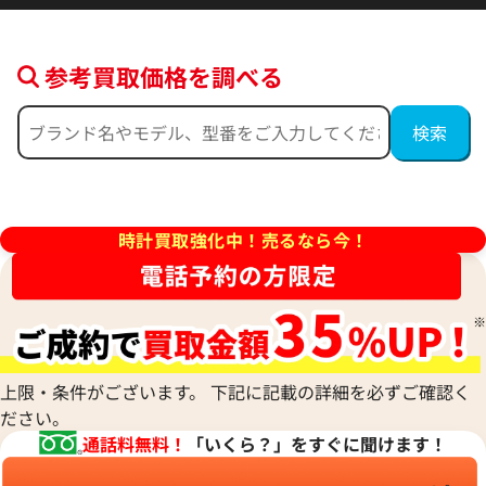
参考買取価格を調べる
デイトジャスト 41 126300 ブ
ロレックス デイトジャスト 126
ー フルーテッドモチーフ文字
ルド
時計買取強化中！売るなら今！
価格
参考買取価格
円
2,554,000
円
年9月時点の参考買取価格です
※2026年5月27日時点の参考
上限・条件がございます。 下記に記載の詳細を必ずご確認く
ださい。
通話料無料！
「いくら？」をすぐに聞けます！