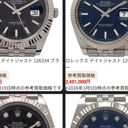
デイトジャスト 126334 ブラ
ロレックス デイトジャスト 126
ー
価格
参考買取価格
円
2,401,000
円
2月19日時点の参考買取価格です
※2026年3月9日時点の参考買