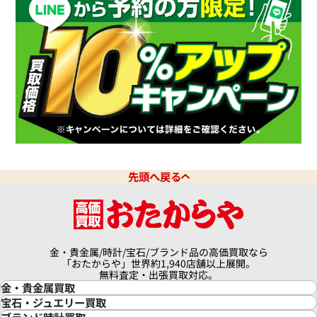
デイトジャスト 126331G 10P
ロレックス デイトジャスト 41 1
ドインデックス
チョコレート文字盤
価格
参考買取価格
円
10月27日時点の参考買取価格で
3,670,000
円
※2026年7月時点の参考買取
先頭へ戻る
金・貴金属/時計/宝石/ブランド品の高価買取なら
「おたからや」世界約1,940店舗以上展開。
無料査定・出張買取対応。
金・貴金属買取
金買取
宝石・ジュエリー買取
金の相場価格情報
宝石・ジュエリー買取
ブランド時計買取