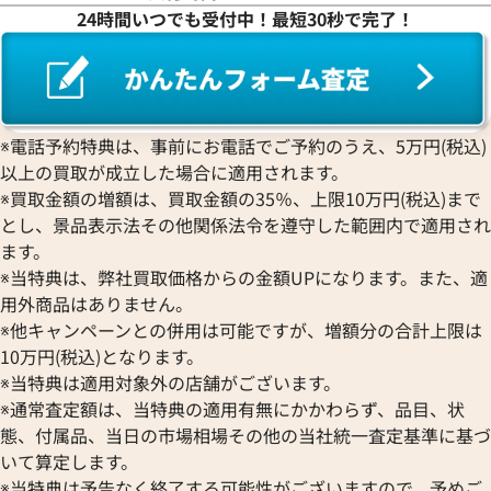
ロレックス
エベラール
CORUM
ジャケ・ドロー
24時間いつでも受付中！最短30秒で完了！
BOUCHERON
LONGINES
EBEL
コルム
Girard-Perregaux
ブシュロン
ロンジン
エベル
Concord
ジラール・ペルゴ
デイトジャスト 41 126303G
ロレックス デイトジャスト 126
BREITLING
EPOS
コンコルド
Sinn
字盤
ルド
ブライトリング
エポス
ジン
価格
参考買取価格
Blancpain
Hermes
STOWA
※電話予約特典は、事前にお電話でご予約のうえ、5万円(税込)
円
1,654,000
円
ブランパン
エルメス
ストーヴァ
以上の買取が成立した場合に適用されます。
年7月時点の参考買取価格です
※2025年9月9日時点の参考買
BVLGARI
OMEGA
SEIKO
※買取金額の増額は、買取金額の35％、上限10万円(税込)まで
ブルガリ
オメガ
セイコー
とし、景品表示法その他関係法令を遵守した範囲内で適用され
Breguet
ORIENT
CENTURY
ます。
ブレゲ
オリエント
センチュリー
※当特典は、弊社買取価格からの金額UPになります。また、適
BULOVA
ORIS
ZENITH
用外商品はありません。
ブローバ
オリス
ゼニス
※他キャンペーンとの併用は可能ですが、増額分の合計上限は
Bell & Ross
Audemars Piguet
10万円(税込)となります。
ベル＆ロス
オーデマ ピゲ
※当特典は適用対象外の店舗がございます。
BAUME＆MERCIER
Vacheron Constantin
※通常査定額は、当特典の適用有無にかかわらず、品目、状
ボーム＆メルシエ
ヴァシュロン・コンスタンタン
態、付属品、当日の市場相場その他の当社統一査定基準に基づ
BALL Watch
Van Cleef & Arpels
いて算定します。
ボール ウォッチ
ヴァンクリーフ＆アーペル
※当特典は予告なく終了する可能性がございますので、予めご