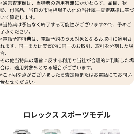
※通常査定額は、当特典の適用有無にかかわらず、品目、状
態、付属品、当日の市場相場その他の当社統一査定基準に基づ
いて算定します。
※当特典は予告なく終了する可能性がございますので、予めご
了承ください。
※電話予約特典は、電話予約のうえ対象となるお取引に適用さ
デイトジャスト 41 126333 シ
ロレックス デイトジャスト YG
れます。同一または実質的に同一のお取引、取引を分割した場
盤
ク 126333
合、
その他当特典の趣旨に反する利用と当社が合理的に判断した場
価格
参考買取価格
合は、適用対象外となる場合がございます。
円
1,974,000
円
年12月時点の参考買取価格です
※2024年6月9日時点の参考買
※ご不明な点がございましたら査定員またはお電話にてお問い
合わせください。
ロレックス スポーツモデル