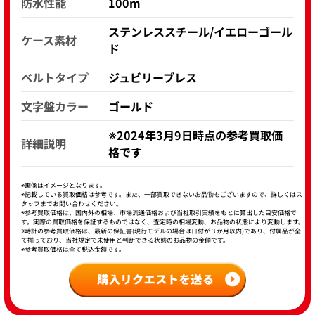
防水性能
100m
ステンレススチール/イエローゴール
ケース素材
ド
ベルトタイプ
ジュビリーブレス
文字盤カラー
ゴールド
※2024年3月9日時点の参考買取価
詳細説明
格です
※画像はイメージとなります。
※記載している買取価格は参考です。また、一部買取できないお品物もございますので、詳しくはス
タッフまでお問い合わせください。
※参考買取価格は、国内外の相場、市場流通価格および当社取引実績をもとに算出した目安価格で
す。実際の買取価格を保証するものではなく、査定時の相場変動、お品物の状態により変動します。
※時計の参考買取価格は、最新の保証書(現行モデルの場合は日付が３か月以内)であり、付属品が全
て揃っており、当社規定で未使用と判断できる状態のお品物の金額です。
※参考買取価格は全て税込金額です。