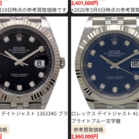
円
2,401,000
円
2月19日時点の参考買取価格です
※2026年3月9日時点の参考買
デイトジャスト 126334G ブラ
ロレックス デイトジャスト 41 1
ブライトブルー文字盤
価格
参考買取価格
円
2,860,000
円