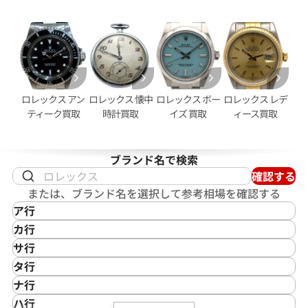
ロレックス アン
ロレックス 懐中
ロレックス ボー
ロレックス レデ
ティーク買取
時計買取
イズ 買取
ィース買取
ブランド名で検索
デイトジャスト 126333NG シ
ロレックス デイトジャスト 41 1
確認する
ホワイトシェル文字盤
または、ブランド名を選択して参考相場を確認する
価格
参考買取価格
ア行
円
2,950,000
円
IKEPOD
カ行
2月27日時点の参考買取価格です
※2026年2月時点の参考買取
アイクポッド
CASIO
サ行
IWC
カシオ
Saint Laurent
タ行
アイダブリューシー
Cartier
サンローラン
TAG Heuer
ナ行
Azimuth
カルティエ
Shellman
タグ・ホイヤー
NOMOS Glashütte
ハ行