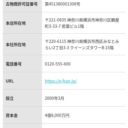
アクアマリン買取
オメガ買取
プラダ買取
古物商許可証番号
第451380001308号
モーブッサン買取
ウブロ買取
ミキモト買取
IWC買取
グラフ買取
〒221-0835 神奈川県横浜市神奈川区鶴屋
カルティエ買取
本店所在地
フランク ミュラー買取
町3-33-7 若葉ビル1階
リシャール・ミル買取
タグ・ホイヤー買取
〒220-6115 神奈川県横浜市西区みなとみ
パネライ買取
本社所在地
らい2丁目3-3 クイーンズタワーB 15階
チューダー（チュードル）買取
電話番号
0120-555-600
URL
https://e-fran.jp/
設立
2000年3月
資本金
4億8,000万円