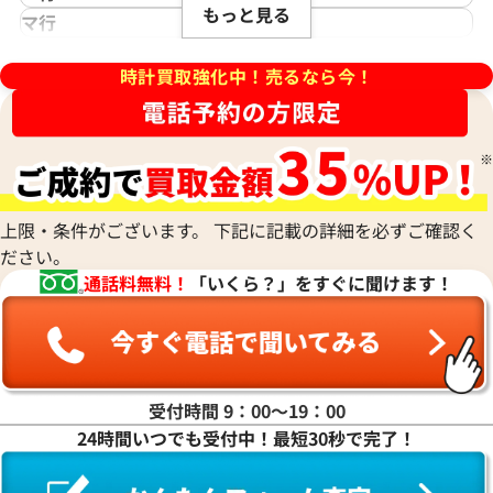
アジムース
Gaga Milano
シェルマン
Daniel Roth
もっと見る
ノモス グラスヒュッテ
Hamilton
マ行
ANONIMO
ガガミラノ
CITIZEN
ダニエル・ロート
ハミルトン
MIDO
ラ行
アノーニモ
Quinting
シチズン
TUDOR
Harry Winston
ミドー
時計買取強化中！売るなら今！
RALPH LAUREN
Alain Silberstein
クインティング
CHANEL
チューダー(チュードル)
ハリー・ウィンストン
MAURICE LACROIX
ラルフ ローレン
アラン・シルベスタイン
Cuervo y Sobrinos
シャネル
Tiffany & Co.
Patek Philippe
モーリス・ラクロア
Richard Mille
Armand Nicolet
クエルボ・イ・ソブリノス
Chopard
ティファニー
パテック フィリップ
リシャール・ミル
アルマン・ニコレ
CVSTOS
ショパール
Dior
Panerai
Louis Vuitton
WALTHAM
クストス
CHAUMET
ディオール
パネライ
ルイ・ヴィトン
ウォルサム
Chronoswiss
ショーメ
Parmigiani Fleurier
上限・条件がございます。 下記に記載の詳細を必ずご確認く
Luminox
HUBLOT
クロノスイス
Jacob & Co.
デイトジャスト 41 126303 ス
ロレックス デイトジャスト 41 1
ださい。
パルミジャーニ・フルリエ
ルミノックス
ウブロ
GUCCI
ジェイコブ
盤
ホワイトシェル文字盤
Piaget
通話料無料！
「いくら？」をすぐに聞けます！
Ressence
ETERNA
グッチ
Gerald Genta
価格
参考買取価格
ピアジェ
レッセンス
エテルナ
Graham
ジェラルド・ジェンタ
PIERRE KUNZ
円
1,970,000
円
ROGER DUBUIS
EDOX
グラハム
Jaeger-LeCoultre
年5月時点の参考買取価格です
※2026年1月時点の参考買取
ピエール・クンツ
ロジェ・デュブイ
エドックス
Grand Seiko
ジャガー・ルクルト
FRANCK MULLER
ROLEX
EBERHARD
グランドセイコー
Jaquet Droz
受付時間 9：00〜19：00
フランク ミュラー
ロレックス
エベラール
CORUM
ジャケ・ドロー
24時間いつでも受付中！最短30秒で完了！
BOUCHERON
LONGINES
EBEL
コルム
Girard-Perregaux
ブシュロン
ロンジン
エベル
Concord
ジラール・ペルゴ
BREITLING