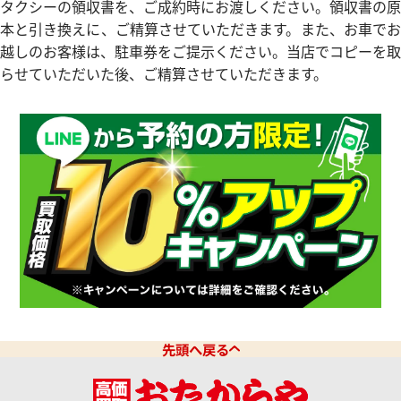
タクシーの領収書を、ご成約時にお渡しください。領収書の原
本と引き換えに、ご精算させていただきます。また、お車でお
越しのお客様は、駐車券をご提示ください。当店でコピーを取
らせていただいた後、ご精算させていただきます。
デイトジャスト 126331 ブラ
ロレックス デイトジャスト 126
クゴールド
価格
参考買取価格
円
2,843,000
円
2月27日時点の参考買取価格です
※2026年2月9日時点の参考買
先頭へ戻る