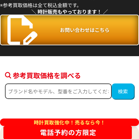
年5月時点の参考買取価格です
※2026年5月27日時点の参考
※参考買取価格は全て税込金額です。
＼ 時計販売もやっております！ ／
お問い合わせはこちら
参考買取価格を調べる
デイトジャスト 126300 ネイ
ロレックス デイトジャスト 126
ーテッドモチーフ
ルド
価格
参考買取価格
時計買取強化中！売るなら今！
円
2,554,000
円
年9月9日時点の参考買取価格です
※2026年5月27日時点の参考