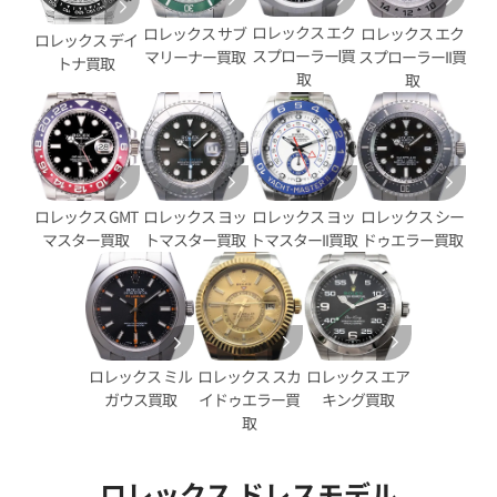
ロレックス エク
ロレックス サブ
ロレックス エク
ロレックス デイ
スプローラーⅠ買
マリーナー買取
スプローラーII買
トナ買取
取
取
ロレックス GMT
ロレックス ヨッ
ロレックス ヨッ
ロレックス シー
マスター買取
トマスター買取
トマスターII買取
ドゥエラー買取
デイトジャスト YG/SS ゴール
ロレックス デイトジャスト 126
G
価格
参考買取価格
ロレックス スカ
ロレックス エア
ロレックス ミル
円
2,747,000
円
イドゥエラー買
キング買取
ガウス買取
9月27日時点の参考買取価格です
※2025年8月27日時点の参考
取
ロレックス ドレスモデル