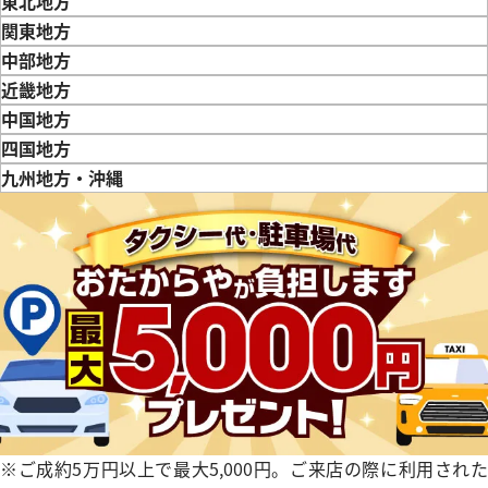
東北地方
ヴェンペ
青森県
岩手県
宮城県
秋田県
山形県
福島県
関東地方
東京都
神奈川県
埼玉県
千葉県
茨城県
栃木県
群馬県
中部地方
新潟県
富山県
石川県
山梨県
長野県
岐阜県
静岡県
愛知県
近畿地方
三重県
滋賀県
京都府
大阪府
兵庫県
奈良県
和歌山県
中国地方
鳥取県
島根県
岡山県
広島県
山口県
四国地方
徳島県
香川県
愛媛県
九州地方・沖縄
福岡県
佐賀県
長崎県
熊本県
大分県
宮崎県
鹿児島県
デイトジャスト 126303 ゴ
ロレックス デイトジャスト 41 1
レート文字盤
価格
参考買取価格
円
3,110,000
円
年8月9日時点の参考買取価格です
※2026年3月時点の参考買取
※ご成約5万円以上で最大5,000円。ご来店の際に利用された