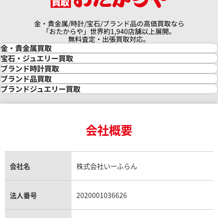
金・貴金属/時計/宝石/ブランド品の高価買取なら
「おたからや」世界約1,940店舗以上展開。
無料査定・出張買取対応。
金・貴金属買取
金買取
宝石・ジュエリー買取
金の相場価格情報
宝石・ジュエリー買取
ブランド時計買取
デイトジャスト 126331G 10P
ロレックス デイトジャスト 126
金の参考買取価格一覧
ダイヤモンド買取
時計買取
ブランド品買取
ドインデックス
インゴット買取
ダイヤモンド・宝石の参考価格一覧
ロレックス買取
ブランド買取
ブランドジュエリー買取
インゴットの相場価格情報
リング・結婚指輪買取
ロレックス デイトナ買取
ルイ・ヴィトン買取
カルティエ買取
価格
24金買取
エメラルド買取
ロレックス サブマリーナー買取
ルイ・ヴィトン買取の参考価格一覧
ティファニー買取
参考買取価格
円
24金の相場価格情報
サファイア買取
ロレックス GMTマスター買取
エルメス買取
ブルガリ買取
10月27日時点の参考買取価格で
3,550,000
円
18金買取
ルビー買取
ロレックス エクスプローラー買取
会社概要
エルメス バーキン買取
ヴァンクリーフ＆アーペル買取
※2026年6月時点の参考買取
18金の相場価格情報
ヒスイ買取
ロレックス デイトジャスト買取
エルメス ケリー買取
ハリーウィンストン買取
金のアクセサリー買取
オパール買取
ロレックス 買取の参考価格一覧
エルメス買取の参考価格一覧
クロムハーツ買取
金貨買取
トパーズ買取
パテック フィリップ買取
シャネル買取
フレッド買取
貴金属買取
タンザナイト買取
パテック フィリップノーチラス買取
シャネル マトラッセ買取
ショーメ買取
会社名
株式会社いーふらん
プラチナ買取
アメジスト買取
オーデマ ピゲ買取
シャネル買取の参考価格一覧
ショパール買取
銀・シルバー買取
パライバトルマリン買取
オーデマ ピゲ ロイヤルオーク買取
ディオール買取
タサキ買取
パラジウム買取
キャッツアイ買取
ヴァシュロン・コンスタンタン買取
セリーヌ買取
法人番号
2020001036626
ダミアーニ買取
アレキサンドライト買取
A.ランゲ&ゾーネ買取
フェンディ買取
ピアジェ買取
ガーネット買取
ブレゲ買取
グッチ買取
ブシュロン買取