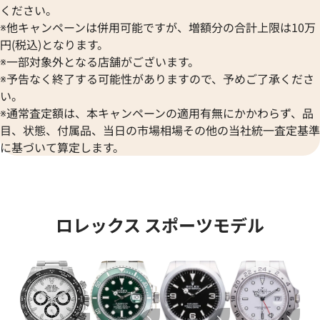
ください。
※他キャンペーンは併用可能ですが、増額分の合計上限は10万
円(税込)となります。
※一部対象外となる店舗がございます。
※予告なく終了する可能性がありますので、予めご了承くださ
い。
※通常査定額は、本キャンペーンの適用有無にかかわらず、品
目、状態、付属品、当日の市場相場その他の当社統一査定基準
に基づいて算定します。
デイトジャスト 41 126333 シ
ロレックス デイトジャスト YG
ロレックス スポーツモデル
盤
ク 126333
価格
参考買取価格
円
1,974,000
円
年12月時点の参考買取価格です
※2024年6月9日時点の参考買