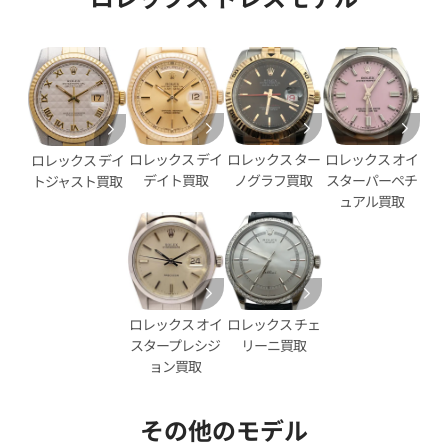
ロレックス デイ
ロレックス ター
ロレックス オイ
ロレックス デイ
デイト買取
ノグラフ買取
スターパーペチ
トジャスト買取
ュアル買取
デイトジャスト 41 126333G
ロレックス デイトジャスト 41 1
ェル文字盤
ブラック文字盤
価格
参考買取価格
ロレックス オイ
ロレックス チェ
円
2,890,000
円
スタープレシジ
リーニ買取
年12月時点の参考買取価格です
※2025年11月時点の参考買取
ョン買取
その他のモデル