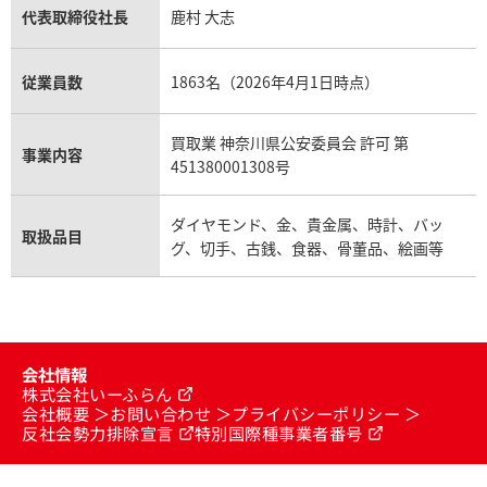
代表取締役社長
鹿村 大志
従業員数
1863名（2026年4月1日時点）
買取業 神奈川県公安委員会 許可 第
事業内容
451380001308号
ダイヤモンド、金、貴金属、時計、バッ
取扱品目
グ、切手、古銭、食器、骨董品、絵画等
会社情報
株式会社いーふらん
会社概要
お問い合わせ
プライバシーポリシー
反社会勢力排除宣言
特別国際種事業者番号