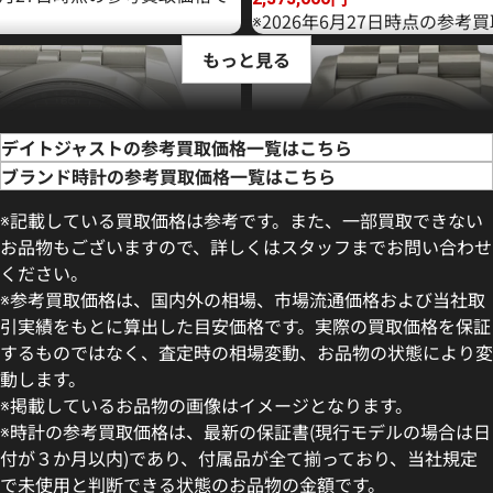
※2026年6月27日時点の参考
もっと見る
デイトジャストの参考買取価格一覧はこちら
ブランド時計の参考買取価格一覧はこちら
※記載している買取価格は参考です。また、一部買取できない
お品物もございますので、詳しくはスタッフまでお問い合わせ
ください。
※参考買取価格は、国内外の相場、市場流通価格および当社取
引実績をもとに算出した目安価格です。実際の買取価格を保証
するものではなく、査定時の相場変動、お品物の状態により変
動します。
デイトジャスト 41 126300 ス
ロレックス デイトジャスト 126
※掲載しているお品物の画像はイメージとなります。
盤
ー
※時計の参考買取価格は、最新の保証書(現行モデルの場合は日
価格
参考買取価格
付が３か月以内)であり、付属品が全て揃っており、当社規定
円
1,727,000
円
で未使用と判断できる状態のお品物の金額です。