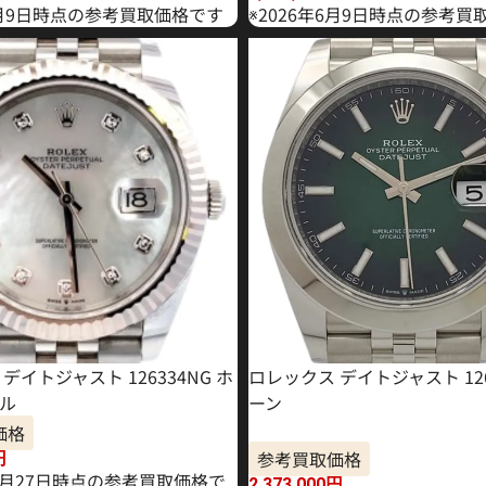
年4月9日時点の参考買取価格です
※2026年6月9日時点の参考買
デイトジャスト 126334NG ホ
ロレックス デイトジャスト 126
ル
ーン
価格
参考買取価格
円
11月27日時点の参考買取価格で
2,373,000
円