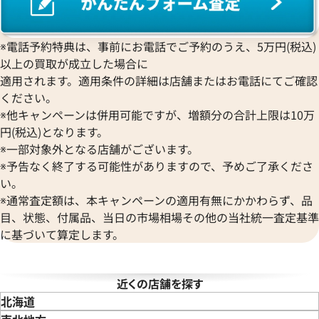
EPOS
コンコルド
Sinn
ブライトリング
エポス
ジン
Blancpain
Hermes
STOWA
※電話予約特典は、事前にお電話でご予約のうえ、5万円(税込)
ブランパン
エルメス
ストーヴァ
以上の買取が成立した場合に
BVLGARI
OMEGA
SEIKO
適用されます。適用条件の詳細は店舗またはお電話にてご確認
ブルガリ
オメガ
セイコー
ください。
Breguet
ORIENT
CENTURY
※他キャンペーンは併用可能ですが、増額分の合計上限は10万
ブレゲ
オリエント
センチュリー
円(税込)となります。
BULOVA
ORIS
ZENITH
※一部対象外となる店舗がございます。
デイトジャスト 126303G ブラ
ロレックス デイトジャスト 126
ブローバ
オリス
ゼニス
※予告なく終了する可能性がありますので、予めご了承くださ
ルド
Bell & Ross
Audemars Piguet
い。
価格
参考買取価格
ベル＆ロス
オーデマ ピゲ
※通常査定額は、本キャンペーンの適用有無にかかわらず、品
円
1,654,000
円
BAUME＆MERCIER
Vacheron Constantin
目、状態、付属品、当日の市場相場その他の当社統一査定基準
年6月9日時点の参考買取価格です
※2025年9月9日時点の参考買
ボーム＆メルシエ
ヴァシュロン・コンスタンタン
に基づいて算定します。
BALL Watch
Van Cleef & Arpels
ボール ウォッチ
ヴァンクリーフ＆アーペル
Versace
近くの店舗を探す
ヴェルサーチ
北海道
Wempe