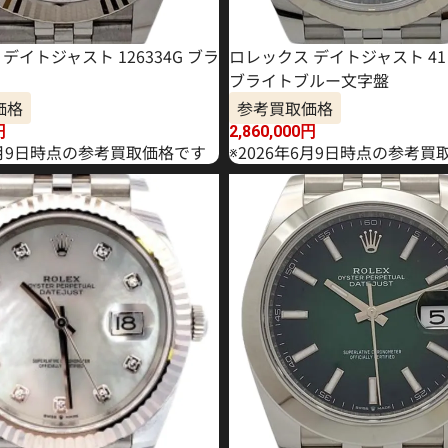
デイトジャスト 126334G ブラ
ロレックス デイトジャスト 41 1
ブライトブルー文字盤
価格
参考買取価格
円
2,860,000
円
年4月9日時点の参考買取価格です
※2026年6月9日時点の参考買