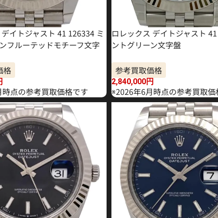
デイトジャスト 41 126334 ミ
ロレックス デイトジャスト 41 1
ンフルーテッドモチーフ文字
ントグリーン文字盤
価格
参考買取価格
円
2,840,000
円
年5月時点の参考買取価格です
※2026年6月時点の参考買取