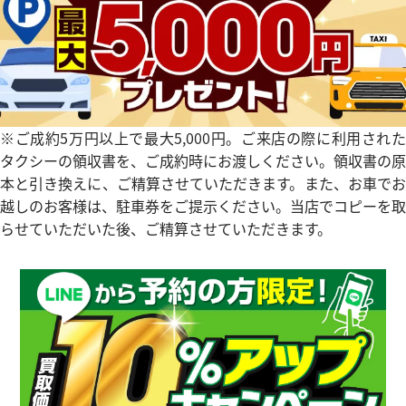
※ご成約5万円以上で最大5,000円。ご来店の際に利用された
タクシーの領収書を、ご成約時にお渡しください。領収書の原
本と引き換えに、ご精算させていただきます。また、お車でお
越しのお客様は、駐車券をご提示ください。当店でコピーを取
らせていただいた後、ご精算させていただきます。
デイトジャスト 126331G 10P
ロレックス デイトジャスト 41 1
ドインデックス
チョコレート文字盤
価格
参考買取価格
円
10月27日時点の参考買取価格で
3,670,000
円
※2026年7月時点の参考買取