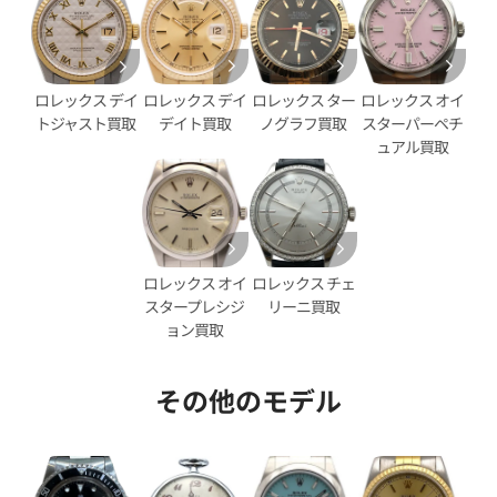
ェル文字盤
ブラック文字盤
価格
参考買取価格
円
2,890,000
円
年12月時点の参考買取価格です
※2025年11月時点の参考買取
ロレックス デイ
ロレックス ター
ロレックス オイ
ロレックス デイ
デイト買取
ノグラフ買取
スターパーペチ
トジャスト買取
ュアル買取
ロレックス オイ
ロレックス チェ
スタープレシジ
リーニ買取
ョン買取
その他のモデル
デイトジャスト 126333NG シ
ロレックス デイトジャスト 41 1
ホワイトシェル文字盤