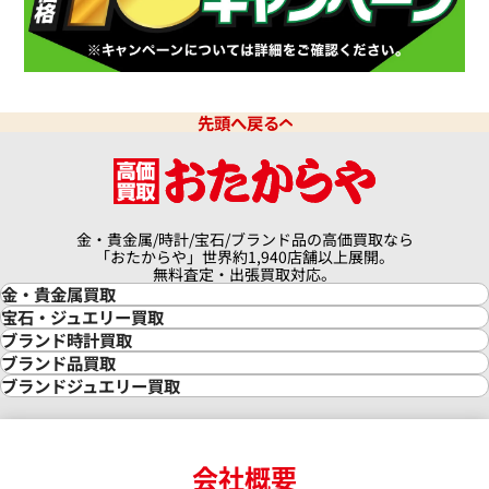
先頭へ戻る
金・貴金属/時計/宝石/ブランド品の高価買取なら
「おたからや」世界約1,940店舗以上展開。
無料査定・出張買取対応。
金・貴金属買取
金買取
宝石・ジュエリー買取
金の相場価格情報
宝石・ジュエリー買取
ブランド時計買取
金の参考買取価格一覧
ダイヤモンド買取
時計買取
ブランド品買取
インゴット買取
ダイヤモンド・宝石の参考価格一覧
ロレックス買取
ブランド買取
ブランドジュエリー買取
インゴットの相場価格情報
リング・結婚指輪買取
ロレックス デイトナ買取
ルイ・ヴィトン買取
カルティエ買取
24金買取
エメラルド買取
ロレックス サブマリーナー買取
ルイ・ヴィトン買取の参考価格一覧
ティファニー買取
24金の相場価格情報
サファイア買取
ロレックス GMTマスター買取
エルメス買取
ブルガリ買取
18金買取
ルビー買取
ロレックス エクスプローラー買取
会社概要
エルメス バーキン買取
ヴァンクリーフ＆アーペル買取