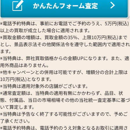
デイトジャスト 126333 グレ
ロレックス デイトジャスト 41 1
ワイト文字盤
※電話予約特典は、事前にお電話でご予約のうえ、5万円(税込)
価格
参考買取価格
以上の買取が成立した場合に適用されます。
円
2,790,000
円
2月27日時点の参考買取価格です
※2025年12月時点の参考買取
※買取金額の増額は、買取金額の35％、上限10万円(税込)まで
とし、景品表示法その他関係法令を遵守した範囲内で適用され
ます。
※当特典は、弊社買取価格からの金額UPになります。また、適
用外商品はありません。
※他キャンペーンとの併用は可能ですが、増額分の合計上限は
10万円(税込)となります。
※当特典は適用対象外の店舗がございます。
※通常査定額は、当特典の適用有無にかかわらず、品目、状
態、付属品、当日の市場相場その他の当社統一査定基準に基づ
いて算定します。
※当特典は予告なく終了する可能性がございますので、予めご
了承ください。
※電話予約特典は、電話予約のうえ対象となるお取引に適用さ