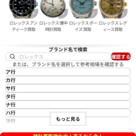
価格
参考買取価格
円
2,950,000
円
2月27日時点の参考買取価格です
※2026年2月時点の参考買取
ロレックス アン
ロレックス 懐中
ロレックス ボー
ロレックス レデ
ティーク買取
時計買取
イズ 買取
ィース買取
ブランド名で検索
確認する
または、ブランド名を選択して参考相場を確認する
ア行
IKEPOD
カ行
アイクポッド
CASIO
サ行
IWC
カシオ
Saint Laurent
タ行
アイダブリューシー
Cartier
サンローラン
TAG Heuer
ナ行
Azimuth
カルティエ
Shellman
タグ・ホイヤー
NOMOS Glashütte
ハ行
アジムース
Gaga Milano
シェルマン
Daniel Roth
デイトジャスト 41 126303 ス
ロレックス デイトジャスト 41 1
もっと見る
ノモス グラスヒュッテ
Hamilton
マ行
ANONIMO
ガガミラノ
CITIZEN
盤
ホワイトシェル文字盤
ダニエル・ロート
ハミルトン
MIDO
ラ行
アノーニモ
Quinting
シチズン
TUDOR
価格
参考買取価格
Harry Winston
ミドー
時計買取強化中！売るなら今！