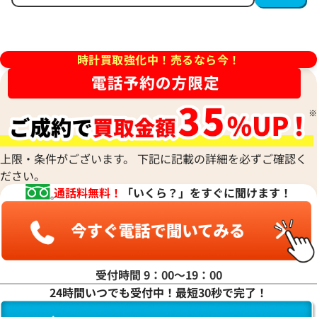
デイトジャスト 41 126300 ブ
ロレックス デイトジャスト 126
ー フルーテッドモチーフ文字
ルド
時計買取強化中！売るなら今！
価格
参考買取価格
円
2,554,000
円
年9月時点の参考買取価格です
※2026年5月27日時点の参考
上限・条件がございます。 下記に記載の詳細を必ずご確認く
ださい。
通話料無料！
「いくら？」をすぐに聞けます！
受付時間 9：00〜19：00
24時間いつでも受付中！最短30秒で完了！