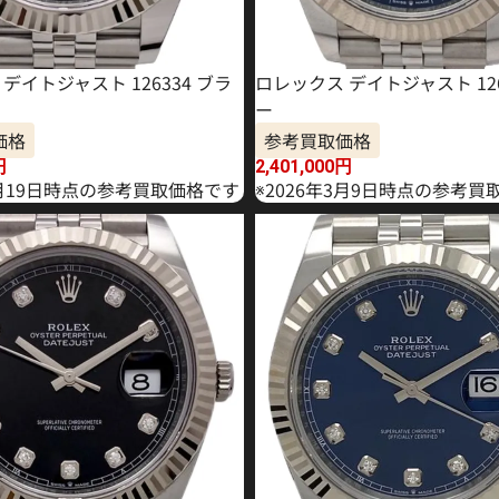
デイトジャスト 126334 ブラ
ロレックス デイトジャスト 126
ー
価格
参考買取価格
円
2,401,000
円
2月19日時点の参考買取価格です
※2026年3月9日時点の参考買