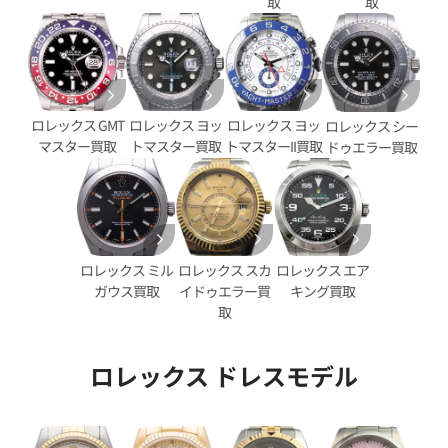
取
取
G
価格
参考買取価格
円
2,890,000
円
9月27日時点の参考買取価格です
※2025年11月時点の参考買取
ロレックス GMT
ロレックス ヨッ
ロレックス ヨッ
ロレックス シー
マスター買取
トマスター買取
トマスターII買取
ドゥエラー買取
ロレックス スカ
ロレックス エア
ロレックス ミル
イドゥエラー買
キング買取
ガウス買取
取
ロレックス ドレスモデル
デイトジャスト 41 126333G
ロレックス デイトジャスト 41 1