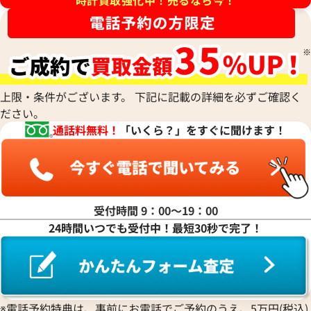
RALPH LAUREN
Alain Silberstein
クインティング
CHANEL
チューダー(チュードル)
円
1,970,000
円
ハリー・ウィンストン
MAURICE LACROIX
ラルフ ローレン
アラン・シルベスタイン
Cuervo y Sobrinos
シャネル
Tiffany & Co.
年5月時点の参考買取価格です
※2026年1月時点の参考買取
Patek Philippe
モーリス・ラクロア
Richard Mille
Armand Nicolet
クエルボ・イ・ソブリノス
Chopard
ティファニー
パテック フィリップ
リシャール・ミル
アルマン・ニコレ
CVSTOS
ショパール
Dior
Panerai
Louis Vuitton
WALTHAM
クストス
CHAUMET
ディオール
パネライ
ルイ・ヴィトン
ウォルサム
Chronoswiss
ショーメ
Parmigiani Fleurier
上限・条件がございます。 下記に記載の詳細を必ずご確認く
Luminox
HUBLOT
クロノスイス
Jacob & Co.
ださい。
パルミジャーニ・フルリエ
ルミノックス
ウブロ
GUCCI
ジェイコブ
Piaget
通話料無料！
「いくら？」をすぐに聞けます！
Ressence
ETERNA
グッチ
Gerald Genta
ピアジェ
レッセンス
エテルナ
Graham
ジェラルド・ジェンタ
PIERRE KUNZ
ROGER DUBUIS
EDOX
グラハム
Jaeger-LeCoultre
ピエール・クンツ
ロジェ・デュブイ
エドックス
Grand Seiko
ジャガー・ルクルト
FRANCK MULLER
ROLEX
EBERHARD
グランドセイコー
Jaquet Droz
受付時間 9：00〜19：00
フランク ミュラー
ロレックス
エベラール
CORUM
ジャケ・ドロー
24時間いつでも受付中！最短30秒で完了！
BOUCHERON
LONGINES
EBEL
コルム
Girard-Perregaux
ブシュロン
ロンジン
エベル
Concord
ジラール・ペルゴ
デイトジャスト 41 126303G
ロレックス デイトジャスト 126
BREITLING
EPOS
コンコルド
Sinn
字盤
ルド
ブライトリング
エポス
ジン
価格
参考買取価格
Blancpain
Hermes
STOWA
※電話予約特典は、事前にお電話でご予約のうえ、5万円(税込)
円
1,654,000
円