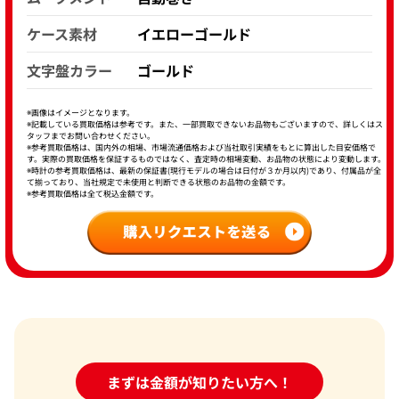
ケース素材
イエローゴールド
文字盤カラー
ゴールド
※画像はイメージとなります。
※記載している買取価格は参考です。また、一部買取できないお品物もございますので、詳しくはス
タッフまでお問い合わせください。
※参考買取価格は、国内外の相場、市場流通価格および当社取引実績をもとに算出した目安価格で
す。実際の買取価格を保証するものではなく、査定時の相場変動、お品物の状態により変動します。
※時計の参考買取価格は、最新の保証書(現行モデルの場合は日付が３か月以内)であり、付属品が全
て揃っており、当社規定で未使用と判断できる状態のお品物の金額です。
※参考買取価格は全て税込金額です。
24時間受付中!
まずは金額が知りたい方へ！
問い合わせフォーム