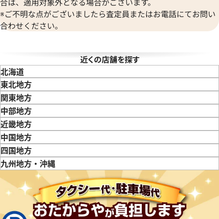
年8月9日時点の参考買取価格です
※2026年3月時点の参考買取
合は、適用対象外となる場合がございます。
※ご不明な点がございましたら査定員またはお電話にてお問い
合わせください。
近くの店舗を探す
北海道
東北地方
青森県
岩手県
宮城県
秋田県
山形県
福島県
関東地方
東京都
神奈川県
埼玉県
千葉県
茨城県
栃木県
群馬県
中部地方
新潟県
富山県
石川県
山梨県
長野県
岐阜県
静岡県
愛知県
近畿地方
三重県
滋賀県
京都府
大阪府
兵庫県
奈良県
和歌山県
中国地方
鳥取県
島根県
岡山県
広島県
山口県
四国地方
徳島県
香川県
愛媛県
九州地方・沖縄
デイトジャスト 41 126331 チ
ロレックス デイトジャスト 126
福岡県
佐賀県
長崎県
熊本県
大分県
宮崎県
鹿児島県
文字盤
クゴールド
価格
参考買取価格
円
2,843,000
円
年7月時点の参考買取価格です
※2026年2月9日時点の参考買