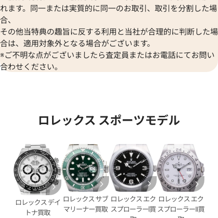
デイトジャスト 41 126333 シ
ロレックス デイトジャスト YG
れます。同一または実質的に同一のお取引、取引を分割した場
盤
ク 126333
合、
その他当特典の趣旨に反する利用と当社が合理的に判断した場
価格
参考買取価格
合は、適用対象外となる場合がございます。
円
1,974,000
円
年12月時点の参考買取価格です
※2024年6月9日時点の参考買
※ご不明な点がございましたら査定員またはお電話にてお問い
合わせください。
ロレックス スポーツモデル
ロレックス エク
ロレックス サブ
ロレックス エク
ロレックス デイ
スプローラーⅠ買
マリーナー買取
スプローラーII買
トナ買取
デイトジャスト YG/SS ゴール
ロレックス デイトジャスト 126