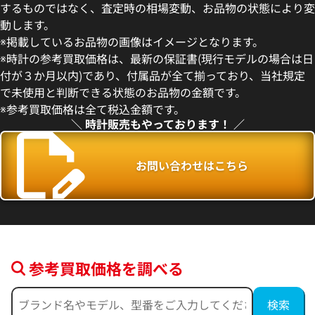
するものではなく、査定時の相場変動、お品物の状態により変
動します。
デイトジャスト 41 126300 ス
ロレックス デイトジャスト 126
※掲載しているお品物の画像はイメージとなります。
盤
ー
※時計の参考買取価格は、最新の保証書(現行モデルの場合は日
価格
参考買取価格
付が３か月以内)であり、付属品が全て揃っており、当社規定
円
1,727,000
円
で未使用と判断できる状態のお品物の金額です。
年5月時点の参考買取価格です
※2026年5月27日時点の参考
※参考買取価格は全て税込金額です。
＼ 時計販売もやっております！ ／
お問い合わせはこちら
参考買取価格を調べる