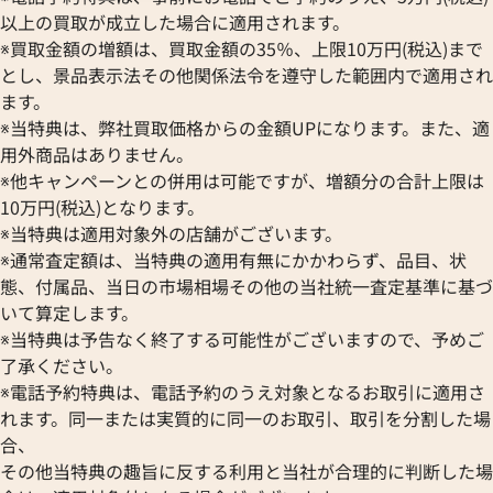
ブランパン
エルメス
ストーヴァ
以上の買取が成立した場合に適用されます。
年7月時点の参考買取価格です
※2025年9月9日時点の参考買
BVLGARI
OMEGA
SEIKO
※買取金額の増額は、買取金額の35％、上限10万円(税込)まで
ブルガリ
オメガ
セイコー
とし、景品表示法その他関係法令を遵守した範囲内で適用され
Breguet
ORIENT
CENTURY
ます。
ブレゲ
オリエント
センチュリー
※当特典は、弊社買取価格からの金額UPになります。また、適
BULOVA
ORIS
ZENITH
用外商品はありません。
ブローバ
オリス
ゼニス
※他キャンペーンとの併用は可能ですが、増額分の合計上限は
Bell & Ross
Audemars Piguet
10万円(税込)となります。
ベル＆ロス
オーデマ ピゲ
※当特典は適用対象外の店舗がございます。
BAUME＆MERCIER
Vacheron Constantin
※通常査定額は、当特典の適用有無にかかわらず、品目、状
ボーム＆メルシエ
ヴァシュロン・コンスタンタン
態、付属品、当日の市場相場その他の当社統一査定基準に基づ
BALL Watch
Van Cleef & Arpels
いて算定します。
ボール ウォッチ
ヴァンクリーフ＆アーペル
※当特典は予告なく終了する可能性がございますので、予めご
Versace
了承ください。
ヴェルサーチ
デイトジャスト 126303 ゴ
ロレックス デイトジャスト 41 1
※電話予約特典は、電話予約のうえ対象となるお取引に適用さ
Wempe
レート文字盤
れます。同一または実質的に同一のお取引、取引を分割した場
ヴェンペ
合、
価格
参考買取価格
その他当特典の趣旨に反する利用と当社が合理的に判断した場
円
3,110,000
円