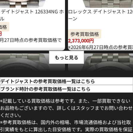
デイトジャスト 126334NG ホ
ロレックス デイトジャスト 126
ル
ーン
価格
参考買取価格
円
11月27日時点の参考買取価格で
2,373,000
円
※2026年6月27日時点の参考
もっと見る
デイトジャストの参考買取価格一覧はこちら
ブランド時計の参考買取価格一覧はこちら
※記載している買取価格は参考です。また、一部買取できない
お品物もございますので、詳しくはスタッフまでお問い合わせ
ください。
※参考買取価格は、国内外の相場、市場流通価格および当社取
引実績をもとに算出した目安価格です。実際の買取価格を保証