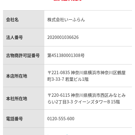
18金の相場価格情報
ヒスイ買取
ロレックス デイトジャスト買取
エルメス ケリー買取
ハリーウィンストン買取
金のアクセサリー買取
オパール買取
ロレックス 買取の参考価格一覧
エルメス買取の参考価格一覧
クロムハーツ買取
金貨買取
トパーズ買取
パテック フィリップ買取
シャネル買取
フレッド買取
貴金属買取
タンザナイト買取
パテック フィリップノーチラス買取
シャネル マトラッセ買取
ショーメ買取
会社名
株式会社いーふらん
プラチナ買取
アメジスト買取
オーデマ ピゲ買取
シャネル買取の参考価格一覧
ショパール買取
銀・シルバー買取
パライバトルマリン買取
オーデマ ピゲ ロイヤルオーク買取
ディオール買取
タサキ買取
パラジウム買取
キャッツアイ買取
ヴァシュロン・コンスタンタン買取
セリーヌ買取
法人番号
2020001036626
ダミアーニ買取
アレキサンドライト買取
A.ランゲ&ゾーネ買取
フェンディ買取
ピアジェ買取
ガーネット買取
ブレゲ買取
グッチ買取
ブシュロン買取
アクアマリン買取
オメガ買取
プラダ買取
古物商許可証番号
第451380001308号
モーブッサン買取
ウブロ買取
ミキモト買取
IWC買取
グラフ買取
〒221-0835 神奈川県横浜市神奈川区鶴屋
カルティエ買取
本店所在地
フランク ミュラー買取
町3-33-7 若葉ビル1階
リシャール・ミル買取
タグ・ホイヤー買取
〒220-6115 神奈川県横浜市西区みなとみ
パネライ買取
本社所在地
らい2丁目3-3 クイーンズタワーB 15階
チューダー（チュードル）買取
電話番号
0120-555-600