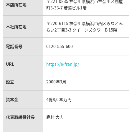
〒221-0835 神奈川県横浜市神奈川区鶴屋
カルティエ買取
本店所在地
フランク ミュラー買取
町3-33-7 若葉ビル1階
リシャール・ミル買取
タグ・ホイヤー買取
〒220-6115 神奈川県横浜市西区みなとみ
パネライ買取
本社所在地
らい2丁目3-3 クイーンズタワーB 15階
チューダー（チュードル）買取
電話番号
0120-555-600
URL
https://e-fran.jp/
設立
2000年3月
資本金
4億8,000万円
代表取締役社長
鹿村 大志