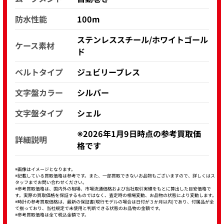
防水性能
100m
ステンレススチール/ホワイトゴール
ケース素材
ド
ベルトタイプ
ジュビリーブレス
文字盤カラー
シルバー
文字盤タイプ
シェル
※2026年1月9日時点の参考買取価
詳細説明
格です
※画像はイメージとなります。
※記載している買取価格は参考です。また、一部買取できないお品物もございますので、詳しくはス
タッフまでお問い合わせください。
※参考買取価格は、国内外の相場、市場流通価格および当社取引実績をもとに算出した目安価格で
す。実際の買取価格を保証するものではなく、査定時の相場変動、お品物の状態により変動します。
※時計の参考買取価格は、最新の保証書(現行モデルの場合は日付が３か月以内)であり、付属品が全
て揃っており、当社規定で未使用と判断できる状態のお品物の金額です。
※参考買取価格は全て税込金額です。