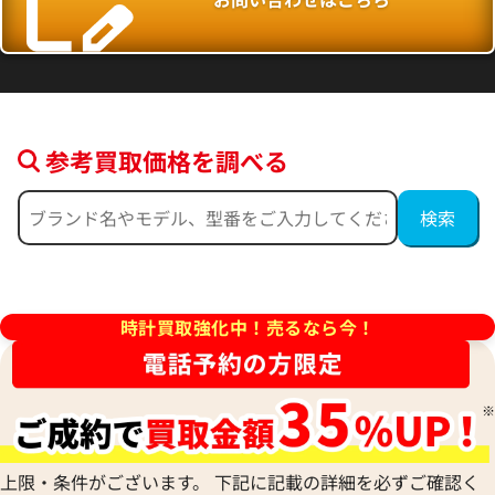
参考買取価格を調べる
デイトジャスト 41 126300 ブ
ロレックス デイトジャスト 126
ー フルーテッドモチーフ文字
ルド
時計買取強化中！売るなら今！
価格
参考買取価格
円
2,554,000
円
年9月時点の参考買取価格です
※2026年5月27日時点の参考
上限・条件がございます。 下記に記載の詳細を必ずご確認く