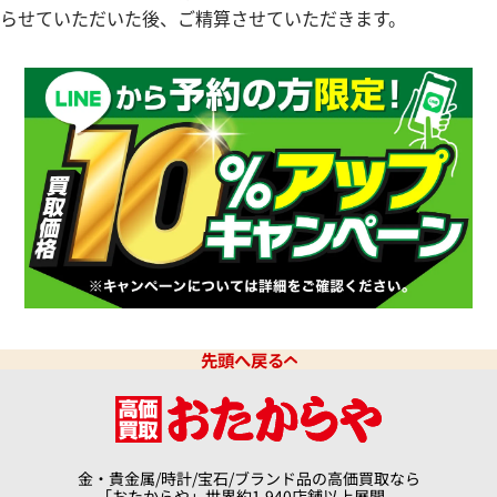
らせていただいた後、ご精算させていただきます。
デイトジャスト 126331G 10P
ロレックス デイトジャスト 41 1
ドインデックス
チョコレート文字盤
価格
参考買取価格
円
10月27日時点の参考買取価格で
3,670,000
円
※2026年7月時点の参考買取
先頭へ戻る
金・貴金属/時計/宝石/ブランド品の高価買取なら
「おたからや」世界約1,940店舗以上展開。