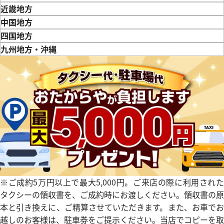
新潟県
富山県
石川県
山梨県
長野県
岐阜県
静岡県
愛知県
近畿地方
三重県
滋賀県
京都府
大阪府
兵庫県
奈良県
和歌山県
中国地方
鳥取県
島根県
岡山県
広島県
山口県
四国地方
徳島県
香川県
愛媛県
九州地方・沖縄
デイトジャスト 41 126331 チ
ロレックス デイトジャスト 126
福岡県
佐賀県
長崎県
熊本県
大分県
宮崎県
鹿児島県
文字盤
クゴールド
価格
参考買取価格
円
2,843,000
円
年7月時点の参考買取価格です
※2026年2月9日時点の参考買
※ご成約5万円以上で最大5,000円。ご来店の際に利用された
タクシーの領収書を、ご成約時にお渡しください。領収書の原
本と引き換えに、ご精算させていただきます。また、お車でお
越しのお客様は、駐車券をご提示ください。当店でコピーを取