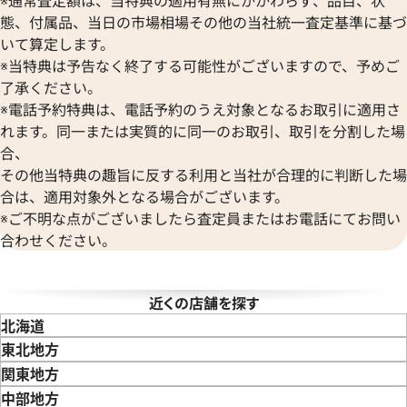
ボーム＆メルシエ
ヴァシュロン・コンスタンタン
態、付属品、当日の市場相場その他の当社統一査定基準に基づ
BALL Watch
Van Cleef & Arpels
いて算定します。
ボール ウォッチ
ヴァンクリーフ＆アーペル
※当特典は予告なく終了する可能性がございますので、予めご
Versace
了承ください。
ヴェルサーチ
デイトジャスト 126303 ゴ
ロレックス デイトジャスト 41 1
※電話予約特典は、電話予約のうえ対象となるお取引に適用さ
Wempe
レート文字盤
れます。同一または実質的に同一のお取引、取引を分割した場
ヴェンペ
合、
価格
参考買取価格
その他当特典の趣旨に反する利用と当社が合理的に判断した場
円
3,110,000
円
年8月9日時点の参考買取価格です
※2026年3月時点の参考買取
合は、適用対象外となる場合がございます。
※ご不明な点がございましたら査定員またはお電話にてお問い
合わせください。
近くの店舗を探す
北海道
東北地方
青森県
岩手県
宮城県
秋田県
山形県
福島県
関東地方
東京都
神奈川県
埼玉県
千葉県
茨城県
栃木県
群馬県
中部地方