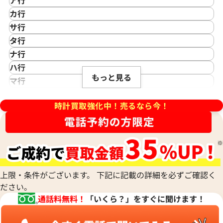
ア行
IKEPOD
カ行
アイクポッド
CASIO
サ行
IWC
カシオ
Saint Laurent
タ行
アイダブリューシー
Cartier
サンローラン
TAG Heuer
ナ行
Azimuth
カルティエ
Shellman
タグ・ホイヤー
NOMOS Glashütte
ハ行
アジムース
Gaga Milano
シェルマン
Daniel Roth
デイトジャスト 41 126303 ス
ロレックス デイトジャスト 41 1
もっと見る
ノモス グラスヒュッテ
Hamilton
マ行
ANONIMO
ガガミラノ
CITIZEN
盤
ホワイトシェル文字盤
ダニエル・ロート
ハミルトン
MIDO
ラ行
アノーニモ
Quinting
シチズン
TUDOR
価格
参考買取価格
Harry Winston
ミドー
時計買取強化中！売るなら今！
RALPH LAUREN
Alain Silberstein
クインティング
CHANEL
チューダー(チュードル)
円
1,970,000
円
ハリー・ウィンストン
MAURICE LACROIX
ラルフ ローレン
アラン・シルベスタイン
Cuervo y Sobrinos
シャネル
Tiffany & Co.
年5月時点の参考買取価格です
※2026年1月時点の参考買取
Patek Philippe
モーリス・ラクロア
Richard Mille
Armand Nicolet
クエルボ・イ・ソブリノス
Chopard
ティファニー
パテック フィリップ
リシャール・ミル
アルマン・ニコレ
CVSTOS
ショパール
Dior
Panerai
Louis Vuitton
WALTHAM
クストス
CHAUMET
ディオール
パネライ
ルイ・ヴィトン
ウォルサム
Chronoswiss
ショーメ
Parmigiani Fleurier
上限・条件がございます。 下記に記載の詳細を必ずご確認く
Luminox
HUBLOT
クロノスイス
Jacob & Co.
ださい。
パルミジャーニ・フルリエ
ルミノックス
ウブロ
GUCCI
ジェイコブ
Piaget
通話料無料！
「いくら？」をすぐに聞けます！
Ressence
ETERNA
グッチ
Gerald Genta
ピアジェ
レッセンス
エテルナ
Graham
ジェラルド・ジェンタ
PIERRE KUNZ