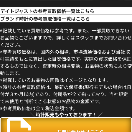
デイトジャストの参考買取価格一覧はこちら
ブランド時計の参考買取価格一覧はこちら
※記載している買取価格は参考です。また、一部買取できない
お品物もございますので、詳しくはスタッフまでお問い合わせ
ください。
※参考買取価格は、国内外の相場、市場流通価格および当社取
引実績をもとに算出した目安価格です。実際の買取価格を保証
するものではなく、査定時の相場変動、お品物の状態により変
動します。
デイトジャスト 41 126300 ス
ロレックス デイトジャスト 126
※掲載しているお品物の画像はイメージとなります。
盤
ー
※時計の参考買取価格は、最新の保証書(現行モデルの場合は日
価格
参考買取価格
付が３か月以内)であり、付属品が全て揃っており、当社規定
円
1,727,000
円
で未使用と判断できる状態のお品物の金額です。
年5月時点の参考買取価格です
※2026年5月27日時点の参考
※参考買取価格は全て税込金額です。
＼ 時計販売もやっております！ ／
お問い合わせはこちら