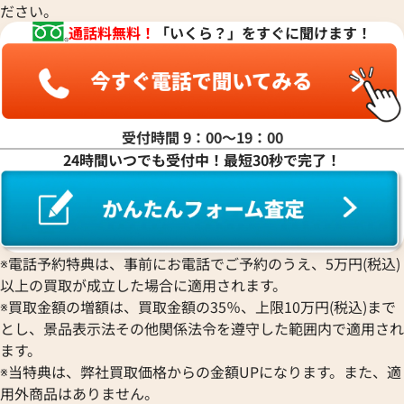
ださい。
通話料無料！
「いくら？」をすぐに聞けます！
受付時間 9：00〜19：00
24時間いつでも受付中！最短30秒で完了！
デイトジャスト 126333 グレ
ロレックス デイトジャスト 41 1
ワイト文字盤
※電話予約特典は、事前にお電話でご予約のうえ、5万円(税込)
価格
参考買取価格
以上の買取が成立した場合に適用されます。
円
2,790,000
円
2月27日時点の参考買取価格です
※2025年12月時点の参考買取
※買取金額の増額は、買取金額の35％、上限10万円(税込)まで
とし、景品表示法その他関係法令を遵守した範囲内で適用され
ます。
※当特典は、弊社買取価格からの金額UPになります。また、適
用外商品はありません。