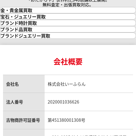
無料査定・出張買取対応。
金・貴金属買取
金買取
宝石・ジュエリー買取
金の相場価格情報
宝石・ジュエリー買取
ブランド時計買取
金の参考買取価格一覧
ダイヤモンド買取
時計買取
ブランド品買取
インゴット買取
ダイヤモンド・宝石の参考価格一覧
ロレックス買取
ブランド買取
ブランドジュエリー買取
インゴットの相場価格情報
リング・結婚指輪買取
ロレックス デイトナ買取
ルイ・ヴィトン買取
カルティエ買取
24金買取
エメラルド買取
ロレックス サブマリーナー買取
ルイ・ヴィトン買取の参考価格一覧
ティファニー買取
24金の相場価格情報
サファイア買取
ロレックス GMTマスター買取
エルメス買取
ブルガリ買取
18金買取
ルビー買取
ロレックス エクスプローラー買取
会社概要
エルメス バーキン買取
ヴァンクリーフ＆アーペル買取
18金の相場価格情報
ヒスイ買取
ロレックス デイトジャスト買取
エルメス ケリー買取
ハリーウィンストン買取
金のアクセサリー買取
オパール買取
ロレックス 買取の参考価格一覧
エルメス買取の参考価格一覧
クロムハーツ買取
金貨買取
トパーズ買取
パテック フィリップ買取
シャネル買取
フレッド買取
貴金属買取
タンザナイト買取
パテック フィリップノーチラス買取
シャネル マトラッセ買取
ショーメ買取
会社名
株式会社いーふらん
プラチナ買取
アメジスト買取
オーデマ ピゲ買取
シャネル買取の参考価格一覧
ショパール買取
銀・シルバー買取
パライバトルマリン買取
オーデマ ピゲ ロイヤルオーク買取
ディオール買取
タサキ買取
パラジウム買取
キャッツアイ買取
ヴァシュロン・コンスタンタン買取
セリーヌ買取
法人番号
2020001036626
ダミアーニ買取
アレキサンドライト買取
A.ランゲ&ゾーネ買取
フェンディ買取
ピアジェ買取
ガーネット買取
ブレゲ買取
グッチ買取
ブシュロン買取
アクアマリン買取
オメガ買取
プラダ買取
古物商許可証番号
第451380001308号
モーブッサン買取
ウブロ買取
ミキモト買取
IWC買取
グラフ買取