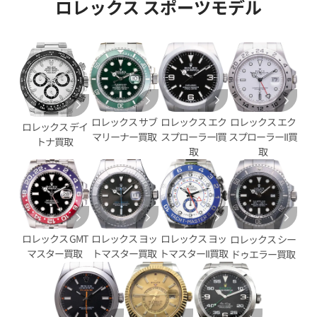
ロレックス スポーツモデル
ロレックス エク
ロレックス サブ
ロレックス エク
ロレックス デイ
スプローラーⅠ買
マリーナー買取
スプローラーII買
トナ買取
デイトジャスト YG/SS ゴール
ロレックス デイトジャスト 126
取
取
G
価格
参考買取価格
円
2,890,000
円
9月27日時点の参考買取価格です
※2025年11月時点の参考買取
ロレックス GMT
ロレックス ヨッ
ロレックス ヨッ
ロレックス シー
マスター買取
トマスター買取
トマスターII買取
ドゥエラー買取