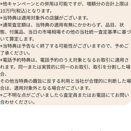
※他キャンペーンとの併用は可能ですが、増額分の合計上限は
10万円(税込)となります。
※当特典は適用対象外の店舗がございます。
※通常査定額は、当特典の適用有無にかかわらず、品目、状
態、付属品、当日の市場相場その他の当社統一査定基準に基づ
いて算定します。
※当特典は予告なく終了する可能性がございますので、予めご
了承ください。
※電話予約特典は、電話予約のうえ対象となるお取引に適用さ
デイトジャスト 41 126333 シ
ロレックス デイトジャスト YG
れます。同一または実質的に同一のお取引、取引を分割した場
盤
ク 126333
合、
その他当特典の趣旨に反する利用と当社が合理的に判断した場
価格
参考買取価格
合は、適用対象外となる場合がございます。
円
1,974,000
円
年12月時点の参考買取価格です
※2024年6月9日時点の参考買
※ご不明な点がございましたら査定員またはお電話にてお問い
合わせください。