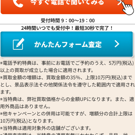
ROGER DUBUIS
EDOX
グラハム
Jaeger-LeCoultre
ピエール・クンツ
ロジェ・デュブイ
エドックス
Grand Seiko
ジャガー・ルクルト
FRANCK MULLER
ROLEX
EBERHARD
グランドセイコー
Jaquet Droz
受付時間 9：00〜19：00
フランク ミュラー
ロレックス
エベラール
CORUM
ジャケ・ドロー
24時間いつでも受付中！最短30秒で完了！
BOUCHERON
LONGINES
EBEL
コルム
Girard-Perregaux
ブシュロン
ロンジン
エベル
Concord
ジラール・ペルゴ
デイトジャスト 41 126303G
ロレックス デイトジャスト 126
BREITLING
EPOS
コンコルド
Sinn
字盤
ルド
ブライトリング
エポス
ジン
価格
参考買取価格
Blancpain
Hermes
STOWA
※電話予約特典は、事前にお電話でご予約のうえ、5万円(税込)
円
1,654,000
円
ブランパン
エルメス
ストーヴァ
以上の買取が成立した場合に適用されます。
年7月時点の参考買取価格です
※2025年9月9日時点の参考買
BVLGARI
OMEGA
SEIKO
※買取金額の増額は、買取金額の35％、上限10万円(税込)まで
ブルガリ
オメガ
セイコー
とし、景品表示法その他関係法令を遵守した範囲内で適用され
Breguet
ORIENT
CENTURY
ます。
ブレゲ
オリエント
センチュリー
※当特典は、弊社買取価格からの金額UPになります。また、適
BULOVA
ORIS
ZENITH
用外商品はありません。
ブローバ
オリス
ゼニス
※他キャンペーンとの併用は可能ですが、増額分の合計上限は
Bell & Ross
Audemars Piguet
10万円(税込)となります。
ベル＆ロス
オーデマ ピゲ
※当特典は適用対象外の店舗がございます。
BAUME＆MERCIER
Vacheron Constantin
※通常査定額は、当特典の適用有無にかかわらず、品目、状