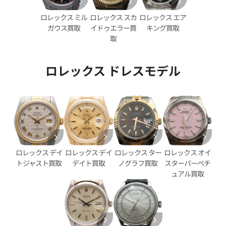
ロレックス スカ
ロレックス エア
ロレックス ミル
イドゥエラー買
キング買取
ガウス買取
取
ロレックス ドレスモデル
デイトジャスト 41 126333G
ロレックス デイトジャスト 41 1
ェル文字盤
ブラック文字盤
価格
参考買取価格
円
2,890,000
円
年12月時点の参考買取価格です
※2025年11月時点の参考買取
ロレックス デイ
ロレックス ター
ロレックス オイ
ロレックス デイ
デイト買取
ノグラフ買取
スターパーペチ
トジャスト買取
ュアル買取