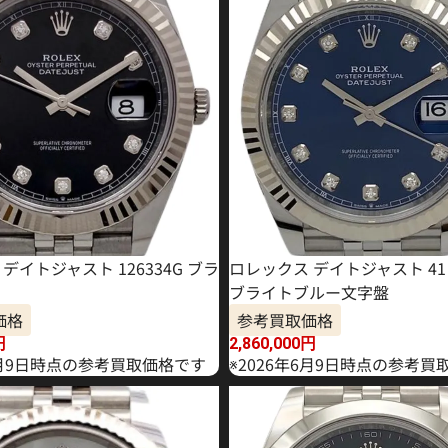
デイトジャスト 126334G ブラ
ロレックス デイトジャスト 41 1
ブライトブルー文字盤
価格
参考買取価格
円
2,860,000
円
年4月9日時点の参考買取価格です
※2026年6月9日時点の参考買