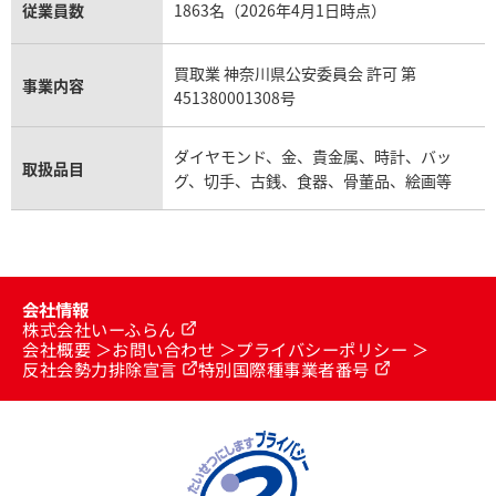
従業員数
1863名（2026年4月1日時点）
買取業 神奈川県公安委員会 許可 第
事業内容
451380001308号
ダイヤモンド、金、貴金属、時計、バッ
取扱品目
グ、切手、古銭、食器、骨董品、絵画等
会社情報
株式会社いーふらん
会社概要
お問い合わせ
プライバシーポリシー
反社会勢力排除宣言
特別国際種事業者番号