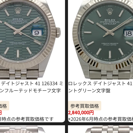
デイトジャスト 41 126334 ミ
ロレックス デイトジャスト 41 1
ンフルーテッドモチーフ文字
ントグリーン文字盤
価格
参考買取価格
円
2,840,000
円
年5月時点の参考買取価格です
※2026年6月時点の参考買取