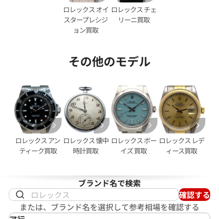
ロレックス オイ
ロレックス チェ
スタープレシジ
リーニ買取
ョン買取
その他のモデル
デイトジャスト 126333NG シ
ロレックス デイトジャスト 41 1
ホワイトシェル文字盤
価格
参考買取価格
円
2,950,000
円
2月27日時点の参考買取価格です
※2026年2月時点の参考買取
ロレックス アン
ロレックス 懐中
ロレックス ボー
ロレックス レデ
ティーク買取
時計買取
イズ 買取
ィース買取
ブランド名で検索
確認する
または、ブランド名を選択して参考相場を確認する