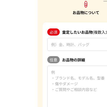
1
お品物について
必須
査定したいお品物
(複数入
任意
お品物の詳細