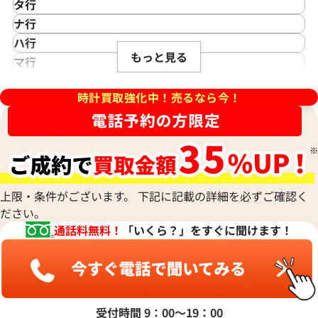
カシオ
Saint Laurent
タ行
アイダブリューシー
Cartier
サンローラン
TAG Heuer
ナ行
Azimuth
カルティエ
Shellman
タグ・ホイヤー
NOMOS Glashütte
ハ行
アジムース
Gaga Milano
シェルマン
Daniel Roth
デイトジャスト 41 126303 ス
ロレックス デイトジャスト 41 1
もっと見る
ノモス グラスヒュッテ
Hamilton
マ行
ANONIMO
ガガミラノ
CITIZEN
盤
ホワイトシェル文字盤
ダニエル・ロート
ハミルトン
MIDO
ラ行
アノーニモ
Quinting
シチズン
TUDOR
価格
参考買取価格
Harry Winston
ミドー
時計買取強化中！売るなら今！
RALPH LAUREN
Alain Silberstein
クインティング
CHANEL
チューダー(チュードル)
円
1,970,000
円
ハリー・ウィンストン
MAURICE LACROIX
ラルフ ローレン
アラン・シルベスタイン
Cuervo y Sobrinos
シャネル
Tiffany & Co.
年5月時点の参考買取価格です
※2026年1月時点の参考買取
Patek Philippe
モーリス・ラクロア
Richard Mille
Armand Nicolet
クエルボ・イ・ソブリノス
Chopard
ティファニー
パテック フィリップ
リシャール・ミル
アルマン・ニコレ
CVSTOS
ショパール
Dior
Panerai
Louis Vuitton
WALTHAM
クストス
CHAUMET
ディオール
パネライ
ルイ・ヴィトン
ウォルサム
Chronoswiss
ショーメ
Parmigiani Fleurier
上限・条件がございます。 下記に記載の詳細を必ずご確認く
Luminox
HUBLOT
クロノスイス
Jacob & Co.
ださい。
パルミジャーニ・フルリエ
ルミノックス
ウブロ
GUCCI
ジェイコブ
Piaget
通話料無料！
「いくら？」をすぐに聞けます！
Ressence
ETERNA
グッチ
Gerald Genta
ピアジェ
レッセンス
エテルナ
Graham
ジェラルド・ジェンタ
PIERRE KUNZ
ROGER DUBUIS
EDOX
グラハム
Jaeger-LeCoultre
ピエール・クンツ
ロジェ・デュブイ
エドックス
Grand Seiko
ジャガー・ルクルト
FRANCK MULLER
ROLEX
EBERHARD
グランドセイコー
Jaquet Droz
受付時間 9：00〜19：00
フランク ミュラー