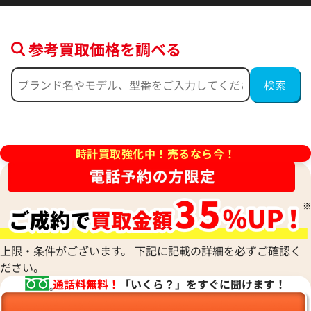
参考買取価格を調べる
デイトジャスト 41 126300 ブ
ロレックス デイトジャスト 126
ー フルーテッドモチーフ文字
ルド
時計買取強化中！売るなら今！
価格
参考買取価格
円
2,554,000
円
年9月時点の参考買取価格です
※2026年5月27日時点の参考
上限・条件がございます。 下記に記載の詳細を必ずご確認く
ださい。
通話料無料！
「いくら？」をすぐに聞けます！