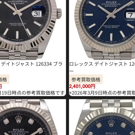
デイトジャスト 126334 ブラ
ロレックス デイトジャスト 126
ー
価格
参考買取価格
円
2,401,000
円
2月19日時点の参考買取価格です
※2026年3月9日時点の参考買