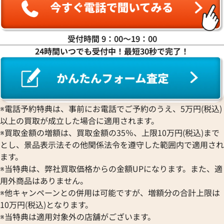
受付時間 9：00〜19：00
24時間いつでも受付中！最短30秒で完了！
デイトジャスト 126333 グレ
ロレックス デイトジャスト 41 1
ワイト文字盤
※電話予約特典は、事前にお電話でご予約のうえ、5万円(税込)
価格
参考買取価格
以上の買取が成立した場合に適用されます。
円
2,790,000
円
2月27日時点の参考買取価格です
※2025年12月時点の参考買取
※買取金額の増額は、買取金額の35％、上限10万円(税込)まで
とし、景品表示法その他関係法令を遵守した範囲内で適用され
ます。
※当特典は、弊社買取価格からの金額UPになります。また、適
用外商品はありません。
※他キャンペーンとの併用は可能ですが、増額分の合計上限は
10万円(税込)となります。
※当特典は適用対象外の店舗がございます。