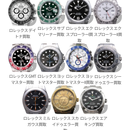
ロレックス エク
ロレックス サブ
ロレックス エク
ロレックス デイ
スプローラーⅠ買
マリーナー買取
スプローラーII買
トナ買取
デイトジャスト YG/SS ゴール
ロレックス デイトジャスト 126
取
取
G
価格
参考買取価格
円
2,890,000
円
9月27日時点の参考買取価格です
※2025年11月時点の参考買取
ロレックス GMT
ロレックス ヨッ
ロレックス ヨッ
ロレックス シー
マスター買取
トマスター買取
トマスターII買取
ドゥエラー買取
ロレックス スカ
ロレックス エア
ロレックス ミル
イドゥエラー買
キング買取
ガウス買取