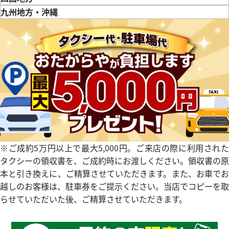
徳島県
香川県
愛媛県
九州地方・沖縄
デイトジャスト 41 126331 チ
ロレックス デイトジャスト 126
福岡県
佐賀県
長崎県
熊本県
大分県
宮崎県
鹿児島県
文字盤
クゴールド
価格
参考買取価格
円
2,843,000
円
年7月時点の参考買取価格です
※2026年2月9日時点の参考買
※ご成約5万円以上で最大5,000円。ご来店の際に利用された
タクシーの領収書を、ご成約時にお渡しください。領収書の原
本と引き換えに、ご精算させていただきます。また、お車でお
越しのお客様は、駐車券をご提示ください。当店でコピーを取
らせていただいた後、ご精算させていただきます。