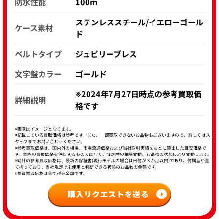
防水性能
100m
ステンレススチール/イエローゴール
ケース素材
ド
ベルトタイプ
ジュビリーブレス
文字盤カラー
ゴールド
※2024年7月27日時点の参考買取価
詳細説明
格です
※画像はイメージとなります。
※記載している買取価格は参考です。また、一部買取できないお品物もございますので、詳しくはス
タッフまでお問い合わせください。
※参考買取価格は、国内外の相場、市場流通価格および当社取引実績をもとに算出した目安価格で
す。実際の買取価格を保証するものではなく、査定時の相場変動、お品物の状態により変動します。
※時計の参考買取価格は、最新の保証書(現行モデルの場合は日付が３か月以内)であり、付属品が全
て揃っており、当社規定で未使用と判断できる状態のお品物の金額です。
※参考買取価格は全て税込金額です。