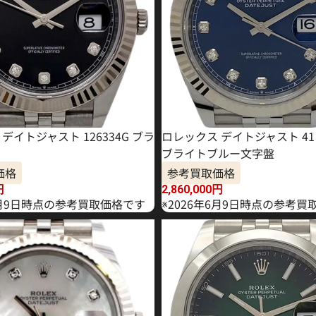
デイトジャスト 126334G ブラ
ロレックス デイトジャスト 41 1
ブライトブルー文字盤
価格
参考買取価格
円
2,860,000
円
年4月9日時点の参考買取価格です
※2026年6月9日時点の参考買