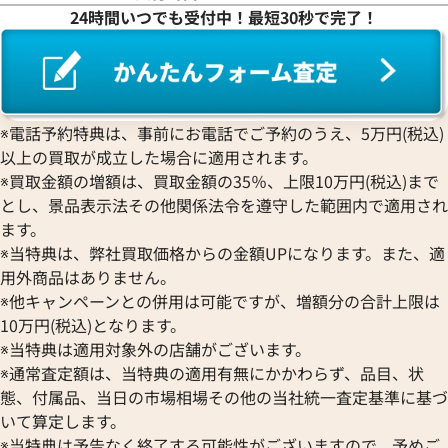
ロレックス
エベラール
CORUM
ジャケ・ドロー
24時間いつでも受付中！最短30秒で完了！
BOUCHERON
LONGINES
EBEL
コルム
Girard-Perregaux
ブシュロン
ロンジン
エベル
Concord
ジラール・ペルゴ
デイトジャスト 41 126303G
ロレックス デイトジャスト 126
BREITLING
EPOS
コンコルド
Sinn
字盤
ルド
ブライトリング
エポス
ジン
価格
参考買取価格
Blancpain
Hermes
STOWA
※電話予約特典は、事前にお電話でご予約のうえ、5万円(税込)
円
1,654,000
円
ブランパン
エルメス
ストーヴァ
以上の買取が成立した場合に適用されます。
年7月時点の参考買取価格です
※2025年9月9日時点の参考買
BVLGARI
OMEGA
SEIKO
※買取金額の増額は、買取金額の35％、上限10万円(税込)まで
ブルガリ
オメガ
セイコー
とし、景品表示法その他関係法令を遵守した範囲内で適用され
Breguet
ORIENT
CENTURY
ます。
ブレゲ
オリエント
センチュリー
※当特典は、弊社買取価格からの金額UPになります。また、適
BULOVA
ORIS
ZENITH
用外商品はありません。
ブローバ
オリス
ゼニス
※他キャンペーンとの併用は可能ですが、増額分の合計上限は
Bell & Ross
Audemars Piguet
10万円(税込)となります。
ベル＆ロス
オーデマ ピゲ
※当特典は適用対象外の店舗がございます。
BAUME＆MERCIER
Vacheron Constantin
※通常査定額は、当特典の適用有無にかかわらず、品目、状
ボーム＆メルシエ
ヴァシュロン・コンスタンタン
態、付属品、当日の市場相場その他の当社統一査定基準に基づ
BALL Watch
Van Cleef & Arpels
いて算定します。
ボール ウォッチ
ヴァンクリーフ＆アーペル
※当特典は予告なく終了する可能性がございますので、予めご