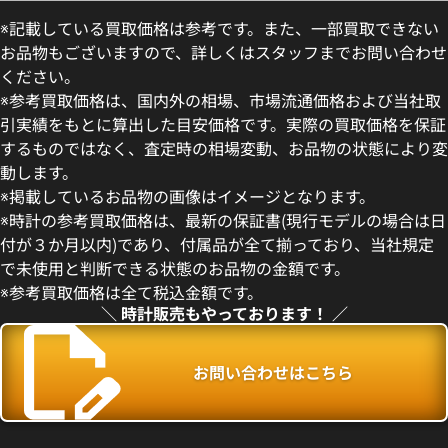
※記載している買取価格は参考です。また、一部買取できない
お品物もございますので、詳しくはスタッフまでお問い合わせ
ください。
※参考買取価格は、国内外の相場、市場流通価格および当社取
引実績をもとに算出した目安価格です。実際の買取価格を保証
するものではなく、査定時の相場変動、お品物の状態により変
動します。
デイトジャスト 41 126300 ス
ロレックス デイトジャスト 126
※掲載しているお品物の画像はイメージとなります。
盤
ー
※時計の参考買取価格は、最新の保証書(現行モデルの場合は日
価格
参考買取価格
付が３か月以内)であり、付属品が全て揃っており、当社規定
円
1,727,000
円
で未使用と判断できる状態のお品物の金額です。
年5月時点の参考買取価格です
※2026年5月27日時点の参考
※参考買取価格は全て税込金額です。
＼ 時計販売もやっております！ ／
お問い合わせはこちら