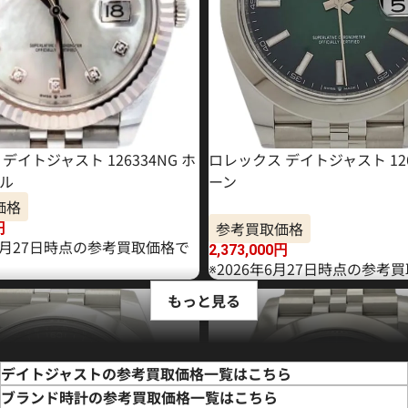
デイトジャスト 126334NG ホ
ロレックス デイトジャスト 126
ル
ーン
価格
参考買取価格
円
11月27日時点の参考買取価格で
2,373,000
円
※2026年6月27日時点の参考
もっと見る
デイトジャストの参考買取価格一覧はこちら
ブランド時計の参考買取価格一覧はこちら