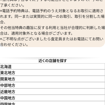
Versace
了承ください。
ヴェルサーチ
デイトジャスト 126303 ゴ
ロレックス デイトジャスト 41 1
※電話予約特典は、電話予約のうえ対象となるお取引に適用さ
Wempe
レート文字盤
れます。同一または実質的に同一のお取引、取引を分割した場
ヴェンペ
合、
価格
参考買取価格
その他当特典の趣旨に反する利用と当社が合理的に判断した場
円
3,110,000
円
年8月9日時点の参考買取価格です
※2026年3月時点の参考買取
合は、適用対象外となる場合がございます。
※ご不明な点がございましたら査定員またはお電話にてお問い
合わせください。
近くの店舗を探す
北海道
東北地方
青森県
岩手県
宮城県
秋田県
山形県
福島県
関東地方
東京都
神奈川県
埼玉県
千葉県
茨城県
栃木県
群馬県
中部地方
新潟県
富山県
石川県
山梨県
長野県
岐阜県
静岡県
愛知県
近畿地方
三重県
滋賀県
京都府
大阪府
兵庫県
奈良県
和歌山県
中国地方
鳥取県
島根県
岡山県
広島県
山口県
四国地方