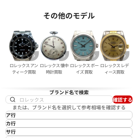
その他のモデル
デイトジャスト 126333NG シ
ロレックス デイトジャスト 41 1
ホワイトシェル文字盤
価格
参考買取価格
円
2,950,000
円
2月27日時点の参考買取価格です
※2026年2月時点の参考買取
ロレックス アン
ロレックス 懐中
ロレックス ボー
ロレックス レデ
ティーク買取
時計買取
イズ 買取
ィース買取
ブランド名で検索
確認する
または、ブランド名を選択して参考相場を確認する
ア行
IKEPOD
カ行
アイクポッド
CASIO
サ行
IWC