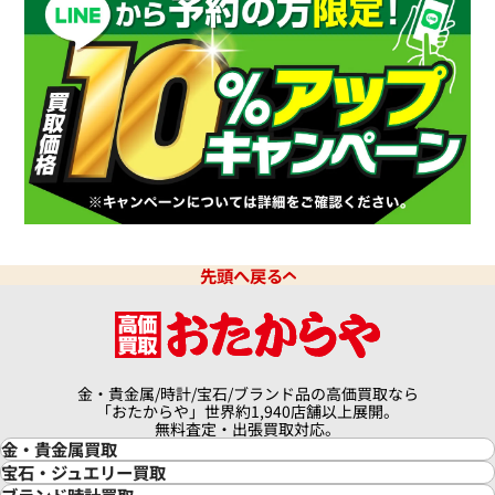
デイトジャスト 126331G 10P
ロレックス デイトジャスト 41 1
ドインデックス
チョコレート文字盤
価格
参考買取価格
円
10月27日時点の参考買取価格で
3,670,000
円
※2026年7月時点の参考買取
先頭へ戻る
金・貴金属/時計/宝石/ブランド品の高価買取なら
「おたからや」世界約1,940店舗以上展開。
無料査定・出張買取対応。
金・貴金属買取
金買取
宝石・ジュエリー買取
金の相場価格情報
宝石・ジュエリー買取
ブランド時計買取