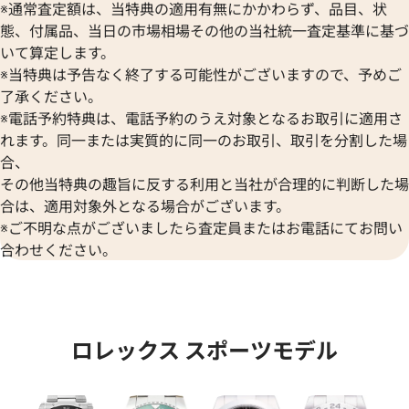
※通常査定額は、当特典の適用有無にかかわらず、品目、状
態、付属品、当日の市場相場その他の当社統一査定基準に基づ
いて算定します。
※当特典は予告なく終了する可能性がございますので、予めご
了承ください。
※電話予約特典は、電話予約のうえ対象となるお取引に適用さ
デイトジャスト 41 126333 シ
ロレックス デイトジャスト YG
れます。同一または実質的に同一のお取引、取引を分割した場
盤
ク 126333
合、
その他当特典の趣旨に反する利用と当社が合理的に判断した場
価格
参考買取価格
合は、適用対象外となる場合がございます。
円
1,974,000
円
年12月時点の参考買取価格です
※2024年6月9日時点の参考買
※ご不明な点がございましたら査定員またはお電話にてお問い
合わせください。
ロレックス スポーツモデル