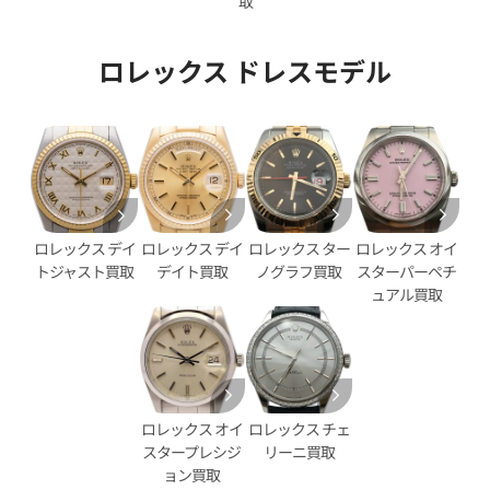
取
ロレックス ドレスモデル
デイトジャスト 41 126333G
ロレックス デイトジャスト 41 1
ェル文字盤
ブラック文字盤
価格
参考買取価格
円
2,890,000
円
年12月時点の参考買取価格です
※2025年11月時点の参考買取
ロレックス デイ
ロレックス ター
ロレックス オイ
ロレックス デイ
デイト買取
ノグラフ買取
スターパーペチ
トジャスト買取
ュアル買取
ロレックス オイ
ロレックス チェ
スタープレシジ
リーニ買取
ョン買取