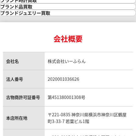
金の参考買取価格一覧
ダイヤモンド買取
時計買取
ブランド品買取
インゴット買取
ダイヤモンド・宝石の参考価格一覧
ロレックス買取
ブランド買取
ブランドジュエリー買取
インゴットの相場価格情報
リング・結婚指輪買取
ロレックス デイトナ買取
ルイ・ヴィトン買取
カルティエ買取
24金買取
エメラルド買取
ロレックス サブマリーナー買取
ルイ・ヴィトン買取の参考価格一覧
ティファニー買取
24金の相場価格情報
サファイア買取
ロレックス GMTマスター買取
エルメス買取
ブルガリ買取
18金買取
ルビー買取
ロレックス エクスプローラー買取
会社概要
エルメス バーキン買取
ヴァンクリーフ＆アーペル買取
18金の相場価格情報
ヒスイ買取
ロレックス デイトジャスト買取
エルメス ケリー買取
ハリーウィンストン買取
金のアクセサリー買取
オパール買取
ロレックス 買取の参考価格一覧
エルメス買取の参考価格一覧
クロムハーツ買取
金貨買取
トパーズ買取
パテック フィリップ買取
シャネル買取
フレッド買取
貴金属買取
タンザナイト買取
パテック フィリップノーチラス買取
シャネル マトラッセ買取
ショーメ買取
会社名
株式会社いーふらん
プラチナ買取
アメジスト買取
オーデマ ピゲ買取
シャネル買取の参考価格一覧
ショパール買取
銀・シルバー買取
パライバトルマリン買取
オーデマ ピゲ ロイヤルオーク買取
ディオール買取
タサキ買取
パラジウム買取
キャッツアイ買取
ヴァシュロン・コンスタンタン買取
セリーヌ買取
法人番号
2020001036626
ダミアーニ買取
アレキサンドライト買取
A.ランゲ&ゾーネ買取
フェンディ買取
ピアジェ買取
ガーネット買取
ブレゲ買取
グッチ買取
ブシュロン買取
アクアマリン買取
オメガ買取
プラダ買取
古物商許可証番号
第451380001308号
モーブッサン買取
ウブロ買取
ミキモト買取
IWC買取
グラフ買取
〒221-0835 神奈川県横浜市神奈川区鶴屋
カルティエ買取
本店所在地
フランク ミュラー買取
町3-33-7 若葉ビル1階
リシャール・ミル買取
タグ・ホイヤー買取