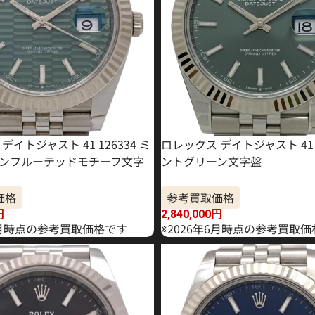
デイトジャスト 41 126334 ミ
ロレックス デイトジャスト 41 1
ンフルーテッドモチーフ文字
ントグリーン文字盤
価格
参考買取価格
円
2,840,000
円
年5月時点の参考買取価格です
※2026年6月時点の参考買取