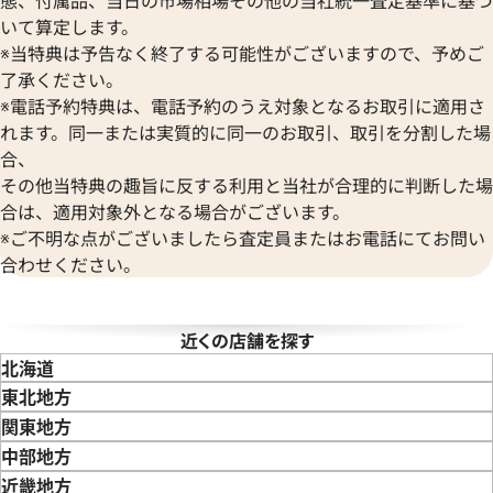
BALL Watch
Van Cleef & Arpels
いて算定します。
ボール ウォッチ
ヴァンクリーフ＆アーペル
※当特典は予告なく終了する可能性がございますので、予めご
Versace
デイトジャスト 126303 ゴ
ロレックス デイトジャスト 41 1
了承ください。
ヴェルサーチ
レート文字盤
※電話予約特典は、電話予約のうえ対象となるお取引に適用さ
Wempe
れます。同一または実質的に同一のお取引、取引を分割した場
価格
参考買取価格
ヴェンペ
合、
円
3,110,000
円
年8月9日時点の参考買取価格です
※2026年3月時点の参考買取
その他当特典の趣旨に反する利用と当社が合理的に判断した場
合は、適用対象外となる場合がございます。
※ご不明な点がございましたら査定員またはお電話にてお問い
合わせください。
近くの店舗を探す
北海道
東北地方
青森県
岩手県
宮城県
秋田県
山形県
福島県
関東地方
東京都
神奈川県
埼玉県
千葉県
茨城県
栃木県
群馬県
中部地方
新潟県
富山県
石川県
山梨県
長野県
岐阜県
静岡県
愛知県
近畿地方