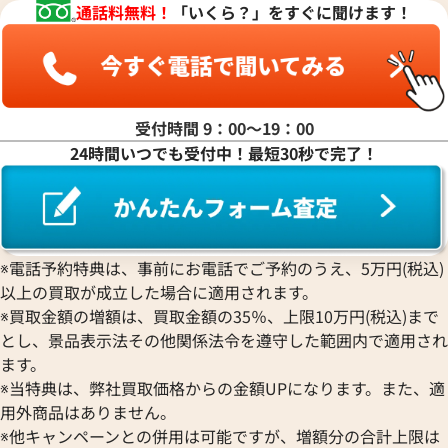
通話料無料！
「いくら？」をすぐに聞けます！
受付時間 9：00〜19：00
24時間いつでも受付中！最短30秒で完了！
デイトジャスト 126333 グレ
ロレックス デイトジャスト 41 1
ワイト文字盤
価格
参考買取価格
※電話予約特典は、事前にお電話でご予約のうえ、5万円(税込)
円
2,790,000
円
2月27日時点の参考買取価格です
※2025年12月時点の参考買取
以上の買取が成立した場合に適用されます。
※買取金額の増額は、買取金額の35％、上限10万円(税込)まで
とし、景品表示法その他関係法令を遵守した範囲内で適用され
ます。
※当特典は、弊社買取価格からの金額UPになります。また、適
用外商品はありません。
※他キャンペーンとの併用は可能ですが、増額分の合計上限は