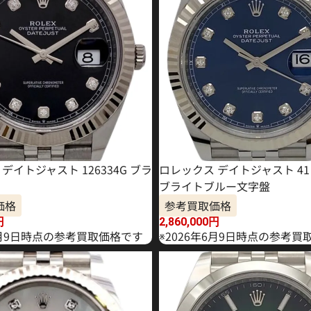
デイトジャスト 126334G ブラ
ロレックス デイトジャスト 41 1
ブライトブルー文字盤
価格
参考買取価格
円
2,860,000
円
年4月9日時点の参考買取価格です
※2026年6月9日時点の参考買