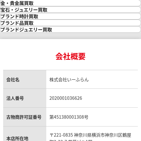
金・貴金属買取
金買取
宝石・ジュエリー買取
金の相場価格情報
宝石・ジュエリー買取
ブランド時計買取
金の参考買取価格一覧
ダイヤモンド買取
時計買取
ブランド品買取
インゴット買取
ダイヤモンド・宝石の参考価格一覧
ロレックス買取
ブランド買取
ブランドジュエリー買取
インゴットの相場価格情報
リング・結婚指輪買取
ロレックス デイトナ買取
ルイ・ヴィトン買取
カルティエ買取
24金買取
エメラルド買取
ロレックス サブマリーナー買取
ルイ・ヴィトン買取の参考価格一覧
ティファニー買取
24金の相場価格情報
サファイア買取
ロレックス GMTマスター買取
エルメス買取
ブルガリ買取
18金買取
ルビー買取
ロレックス エクスプローラー買取
会社概要
エルメス バーキン買取
ヴァンクリーフ＆アーペル買取
18金の相場価格情報
ヒスイ買取
ロレックス デイトジャスト買取
エルメス ケリー買取
ハリーウィンストン買取
金のアクセサリー買取
オパール買取
ロレックス 買取の参考価格一覧
エルメス買取の参考価格一覧
クロムハーツ買取
金貨買取
トパーズ買取
パテック フィリップ買取
シャネル買取
フレッド買取
貴金属買取
タンザナイト買取
パテック フィリップノーチラス買取
シャネル マトラッセ買取
ショーメ買取
会社名
株式会社いーふらん
プラチナ買取
アメジスト買取
オーデマ ピゲ買取
シャネル買取の参考価格一覧
ショパール買取
銀・シルバー買取
パライバトルマリン買取
オーデマ ピゲ ロイヤルオーク買取
ディオール買取
タサキ買取
パラジウム買取
キャッツアイ買取
ヴァシュロン・コンスタンタン買取
セリーヌ買取
法人番号
2020001036626
ダミアーニ買取
アレキサンドライト買取
A.ランゲ&ゾーネ買取
フェンディ買取
ピアジェ買取
ガーネット買取
ブレゲ買取
グッチ買取
ブシュロン買取
アクアマリン買取
オメガ買取
プラダ買取
古物商許可証番号
第451380001308号
モーブッサン買取
ウブロ買取
ミキモト買取
IWC買取
グラフ買取
〒221-0835 神奈川県横浜市神奈川区鶴屋
カルティエ買取
本店所在地