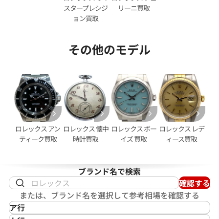
スタープレシジ
リーニ買取
ョン買取
その他のモデル
デイトジャスト 126333NG シ
ロレックス デイトジャスト 41 1
ホワイトシェル文字盤
価格
参考買取価格
円
2,950,000
円
2月27日時点の参考買取価格です
※2026年2月時点の参考買取
ロレックス アン
ロレックス 懐中
ロレックス ボー
ロレックス レデ
ティーク買取
時計買取
イズ 買取
ィース買取
ブランド名で検索
確認する
または、ブランド名を選択して参考相場を確認する
ア行
IKEPOD