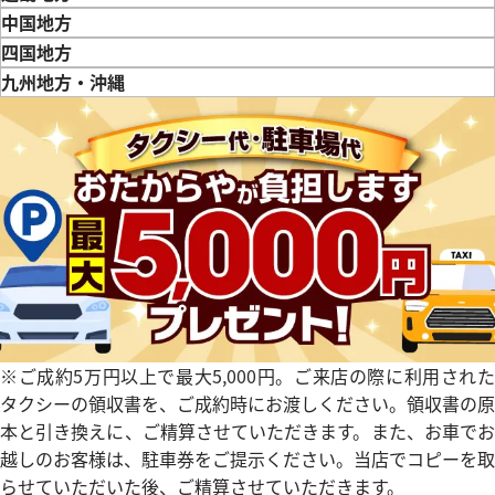
三重県
滋賀県
京都府
大阪府
兵庫県
奈良県
和歌山県
中国地方
鳥取県
島根県
岡山県
広島県
山口県
四国地方
デイトジャスト 126331 ブラ
ロレックス デイトジャスト 126
徳島県
香川県
愛媛県
九州地方・沖縄
クゴールド
福岡県
佐賀県
長崎県
熊本県
大分県
宮崎県
鹿児島県
価格
参考買取価格
円
2,843,000
円
2月27日時点の参考買取価格です
※2026年2月9日時点の参考買
※ご成約5万円以上で最大5,000円。ご来店の際に利用された
タクシーの領収書を、ご成約時にお渡しください。領収書の原
本と引き換えに、ご精算させていただきます。また、お車でお
越しのお客様は、駐車券をご提示ください。当店でコピーを取
らせていただいた後、ご精算させていただきます。