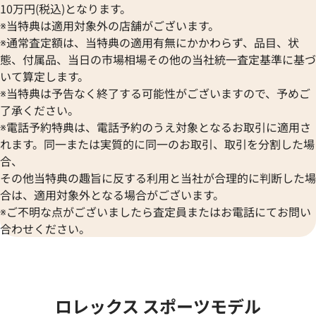
10万円(税込)となります。
※当特典は適用対象外の店舗がございます。
※通常査定額は、当特典の適用有無にかかわらず、品目、状
態、付属品、当日の市場相場その他の当社統一査定基準に基づ
いて算定します。
※当特典は予告なく終了する可能性がございますので、予めご
了承ください。
デイトジャスト 41 126333 シ
ロレックス デイトジャスト YG
※電話予約特典は、電話予約のうえ対象となるお取引に適用さ
盤
ク 126333
れます。同一または実質的に同一のお取引、取引を分割した場
合、
価格
参考買取価格
その他当特典の趣旨に反する利用と当社が合理的に判断した場
円
1,974,000
円
年12月時点の参考買取価格です
※2024年6月9日時点の参考買
合は、適用対象外となる場合がございます。
※ご不明な点がございましたら査定員またはお電話にてお問い
合わせください。
ロレックス スポーツモデル