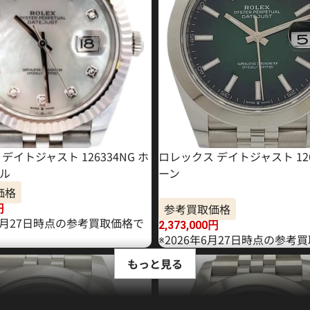
デイトジャスト 126334NG ホ
ロレックス デイトジャスト 126
ル
ーン
価格
参考買取価格
円
11月27日時点の参考買取価格で
2,373,000
円
※2026年6月27日時点の参考
もっと見る