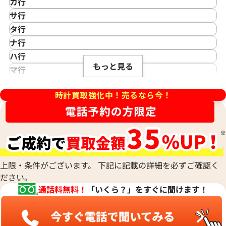
カ行
アイクポッド
CASIO
サ行
IWC
カシオ
Saint Laurent
タ行
アイダブリューシー
Cartier
サンローラン
TAG Heuer
ナ行
Azimuth
カルティエ
Shellman
デイトジャスト 41 126303 ス
ロレックス デイトジャスト 41 1
タグ・ホイヤー
NOMOS Glashütte
ハ行
アジムース
Gaga Milano
シェルマン
Daniel Roth
盤
ホワイトシェル文字盤
もっと見る
ノモス グラスヒュッテ
Hamilton
マ行
ANONIMO
ガガミラノ
CITIZEN
ダニエル・ロート
価格
参考買取価格
ハミルトン
MIDO
ラ行
アノーニモ
Quinting
シチズン
TUDOR
Harry Winston
円
1,970,000
円
ミドー
時計買取強化中！売るなら今！
RALPH LAUREN
Alain Silberstein
クインティング
CHANEL
年5月時点の参考買取価格です
※2026年1月時点の参考買取
チューダー(チュードル)
ハリー・ウィンストン
MAURICE LACROIX
ラルフ ローレン
アラン・シルベスタイン
Cuervo y Sobrinos
シャネル
Tiffany & Co.
Patek Philippe
モーリス・ラクロア
Richard Mille
Armand Nicolet
クエルボ・イ・ソブリノス
Chopard
ティファニー
パテック フィリップ
リシャール・ミル
アルマン・ニコレ
CVSTOS
ショパール
Dior
Panerai
Louis Vuitton
WALTHAM
クストス
CHAUMET
ディオール
パネライ
ルイ・ヴィトン
ウォルサム
Chronoswiss
ショーメ
Parmigiani Fleurier
上限・条件がございます。 下記に記載の詳細を必ずご確認く
Luminox
HUBLOT
クロノスイス
Jacob & Co.
ださい。
パルミジャーニ・フルリエ
ルミノックス
ウブロ
GUCCI
ジェイコブ
Piaget
通話料無料！
「いくら？」をすぐに聞けます！
Ressence
ETERNA
グッチ
Gerald Genta
ピアジェ
レッセンス
エテルナ
Graham
ジェラルド・ジェンタ
PIERRE KUNZ
ROGER DUBUIS
EDOX
グラハム
Jaeger-LeCoultre