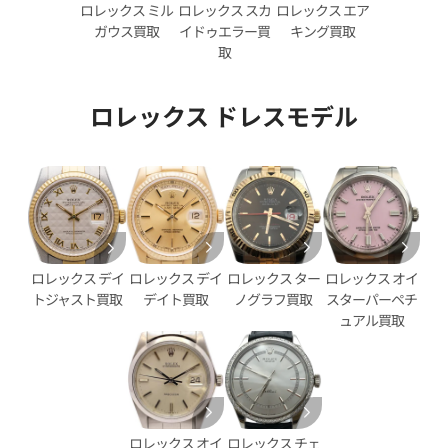
ロレックス スカ
ロレックス エア
ロレックス ミル
イドゥエラー買
キング買取
ガウス買取
取
ロレックス ドレスモデル
デイトジャスト 41 126333G
ロレックス デイトジャスト 41 1
ェル文字盤
ブラック文字盤
価格
参考買取価格
円
2,890,000
円
年12月時点の参考買取価格です
※2025年11月時点の参考買取
ロレックス デイ
ロレックス ター
ロレックス オイ
ロレックス デイ
デイト買取
ノグラフ買取
スターパーペチ
トジャスト買取
ュアル買取
ロレックス オイ
ロレックス チェ