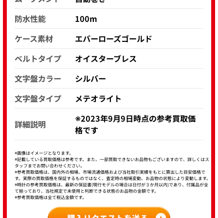
防水性能
100m
ケース素材
エバーローズゴールド
ベルトタイプ
オイスターブレス
文字盤カラー
シルバー
文字盤タイプ
メテオライト
※2023年9月9日時点の参考買取価
詳細説明
格です
※画像はイメージとなります。
※記載している買取価格は参考です。また、一部買取できないお品物もございますので、詳しくはス
タッフまでお問い合わせください。
※参考買取価格は、国内外の相場、市場流通価格および当社取引実績をもとに算出した目安価格で
す。実際の買取価格を保証するものではなく、査定時の相場変動、お品物の状態により変動します。
※時計の参考買取価格は、最新の保証書(現行モデルの場合は日付が３か月以内)であり、付属品が全
て揃っており、当社規定で未使用と判断できる状態のお品物の金額です。
※参考買取価格は全て税込金額です。