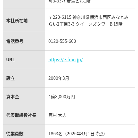
フランク ミュラー買取
町3-33-7 若葉ビル1階
リシャール・ミル買取
タグ・ホイヤー買取
〒220-6115 神奈川県横浜市西区みなとみ
パネライ買取
本社所在地
らい2丁目3-3 クイーンズタワーB 15階
チューダー（チュードル）買取
電話番号
0120-555-600
URL
https://e-fran.jp/
設立
2000年3月
資本金
4億8,000万円
代表取締役社長
鹿村 大志
従業員数
1863名（2026年4月1日時点）