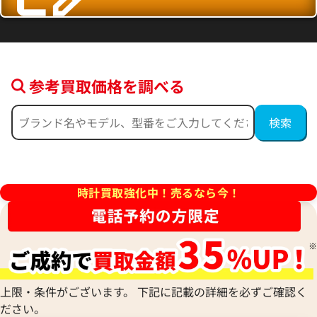
参考買取価格を調べる
デイトジャスト 126300 ネイ
ロレックス デイトジャスト 126
ーテッドモチーフ
ルド
価格
参考買取価格
時計買取強化中！売るなら今！
円
2,554,000
円
年9月9日時点の参考買取価格です
※2026年5月27日時点の参考
上限・条件がございます。 下記に記載の詳細を必ずご確認く
ださい。