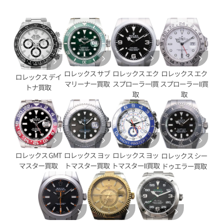
ロレックス エク
ロレックス サブ
ロレックス エク
ロレックス デイ
デイトジャスト YG/SS ゴール
ロレックス デイトジャスト 126
スプローラーⅠ買
マリーナー買取
スプローラーII買
トナ買取
G
取
取
価格
参考買取価格
円
2,747,000
円
9月27日時点の参考買取価格です
※2025年8月27日時点の参考
ロレックス GMT
ロレックス ヨッ
ロレックス ヨッ
ロレックス シー
マスター買取
トマスター買取
トマスターII買取
ドゥエラー買取