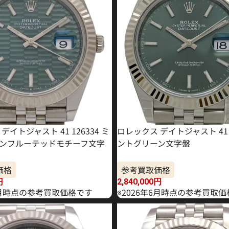
デイトジャスト 41 126334 ミ
ロレックス デイトジャスト 41 1
ンフルーテッドモチーフ文字
ントグリーン文字盤
価格
参考買取価格
円
2,840,000
円
年5月時点の参考買取価格です
※2026年6月時点の参考買取