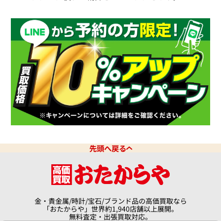
デイトジャスト 126331G 10P
ロレックス デイトジャスト 126
ドインデックス
価格
参考買取価格
円
10月27日時点の参考買取価格で
3,550,000
円
※2026年6月時点の参考買取
先頭へ戻る
金・貴金属/時計/宝石/ブランド品の高価買取なら
「おたからや」世界約1,940店舗以上展開。
無料査定・出張買取対応。