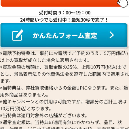
ピエール・クンツ
ロジェ・デュブイ
エドックス
Grand Seiko
ジャガー・ルクルト
FRANCK MULLER
ROLEX
EBERHARD
グランドセイコー
Jaquet Droz
受付時間 9：00〜19：00
フランク ミュラー
ロレックス
エベラール
CORUM
ジャケ・ドロー
24時間いつでも受付中！最短30秒で完了！
BOUCHERON
LONGINES
EBEL
コルム
Girard-Perregaux
デイトジャスト 126303G ブラ
ロレックス デイトジャスト 126
ブシュロン
ロンジン
エベル
Concord
ジラール・ペルゴ
ルド
BREITLING
EPOS
コンコルド
Sinn
価格
参考買取価格
ブライトリング
エポス
ジン
円
1,654,000
円
Blancpain
Hermes
STOWA
※電話予約特典は、事前にお電話でご予約のうえ、5万円(税込)
年6月9日時点の参考買取価格です
※2025年9月9日時点の参考買
ブランパン
エルメス
ストーヴァ
以上の買取が成立した場合に適用されます。
BVLGARI
OMEGA
SEIKO
※買取金額の増額は、買取金額の35％、上限10万円(税込)まで
ブルガリ
オメガ
セイコー
とし、景品表示法その他関係法令を遵守した範囲内で適用され
Breguet
ORIENT
CENTURY
ます。
ブレゲ
オリエント
センチュリー
※当特典は、弊社買取価格からの金額UPになります。また、適
BULOVA
ORIS
ZENITH
用外商品はありません。
ブローバ
オリス
ゼニス
※他キャンペーンとの併用は可能ですが、増額分の合計上限は
Bell & Ross
Audemars Piguet
10万円(税込)となります。
ベル＆ロス
オーデマ ピゲ
※当特典は適用対象外の店舗がございます。
BAUME＆MERCIER
Vacheron Constantin
※通常査定額は、当特典の適用有無にかかわらず、品目、状
ボーム＆メルシエ
ヴァシュロン・コンスタンタン
態、付属品、当日の市場相場その他の当社統一査定基準に基づ