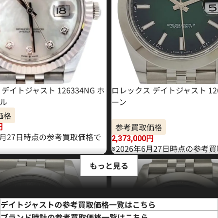
デイトジャスト 126334NG ホ
ロレックス デイトジャスト 126
ル
ーン
価格
参考買取価格
円
11月27日時点の参考買取価格で
2,373,000
円
※2026年6月27日時点の参考
もっと見る
デイトジャストの参考買取価格一覧はこちら
ブランド時計の参考買取価格一覧はこちら