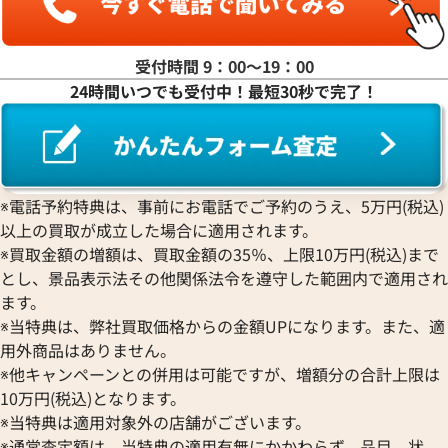
エドックス
Grand Seiko
ジャガー・ルクルト
FRANCK MULLER
ROLEX
EBERHARD
グランドセイコー
Jaquet Droz
フランク ミュラー
ロレックス
エベラール
CORUM
ジャケ・ドロー
BOUCHERON
受付時間 9：00〜19：00
LONGINES
EBEL
デイトジャスト 41 126303G
ロレックス デイトジャスト 126
コルム
Girard-Perregaux
ブシュロン
24時間いつでも受付中！最短30秒で完了！
ロンジン
字盤
ルド
エベル
Concord
ジラール・ペルゴ
BREITLING
EPOS
価格
参考買取価格
コンコルド
Sinn
ブライトリング
エポス
円
1,654,000
円
ジン
Blancpain
Hermes
年7月時点の参考買取価格です
※2025年9月9日時点の参考買
STOWA
ブランパン
エルメス
ストーヴァ
BVLGARI
※電話予約特典は、事前にお電話でご予約のうえ、5万円(税込)
OMEGA
SEIKO
以上の買取が成立した場合に適用されます。
ブルガリ
オメガ
セイコー
Breguet
※買取金額の増額は、買取金額の35％、上限10万円(税込)まで
ORIENT
CENTURY
とし、景品表示法その他関係法令を遵守した範囲内で適用され
ブレゲ
オリエント
センチュリー
BULOVA
ます。
ORIS
ZENITH
※当特典は、弊社買取価格からの金額UPになります。また、適
ブローバ
オリス
ゼニス
Bell & Ross
用外商品はありません。
Audemars Piguet
※他キャンペーンとの併用は可能ですが、増額分の合計上限は
ベル＆ロス
オーデマ ピゲ
BAUME＆MERCIER
10万円(税込)となります。
Vacheron Constantin
※当特典は適用対象外の店舗がございます。
ボーム＆メルシエ
ヴァシュロン・コンスタンタン
BALL Watch
※通常査定額は、当特典の適用有無にかかわらず、品目、状