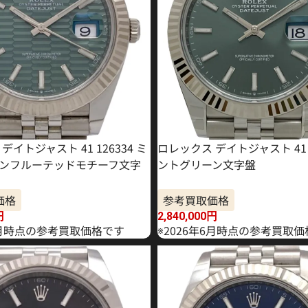
デイトジャスト 41 126334 ミ
ロレックス デイトジャスト 41 1
ンフルーテッドモチーフ文字
ントグリーン文字盤
価格
参考買取価格
円
2,840,000
円
年5月時点の参考買取価格です
※2026年6月時点の参考買取