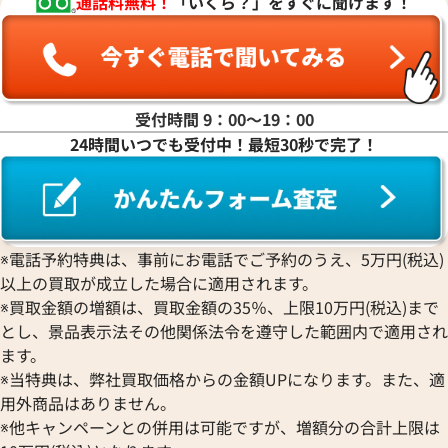
通話料無料！
「いくら？」をすぐに聞けます！
受付時間 9：00〜19：00
24時間いつでも受付中！最短30秒で完了！
デイトジャスト 126333 グレ
ロレックス デイトジャスト 41 1
ワイト文字盤
価格
参考買取価格
円
2,790,000
円
※電話予約特典は、事前にお電話でご予約のうえ、5万円(税込)
2月27日時点の参考買取価格です
※2025年12月時点の参考買取
以上の買取が成立した場合に適用されます。
※買取金額の増額は、買取金額の35％、上限10万円(税込)まで
とし、景品表示法その他関係法令を遵守した範囲内で適用され
ます。
※当特典は、弊社買取価格からの金額UPになります。また、適
用外商品はありません。
※他キャンペーンとの併用は可能ですが、増額分の合計上限は