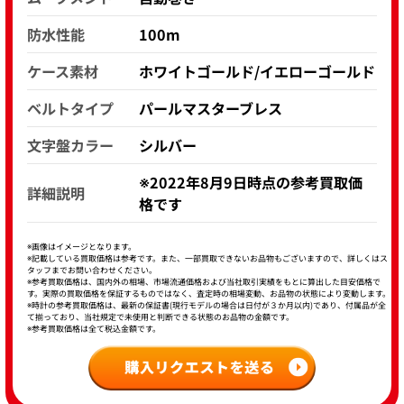
防水性能
100m
ケース素材
ホワイトゴールド/イエローゴールド
ベルトタイプ
パールマスターブレス
文字盤カラー
シルバー
※2022年8月9日時点の参考買取価
詳細説明
格です
※画像はイメージとなります。
※記載している買取価格は参考です。また、一部買取できないお品物もございますので、詳しくはス
タッフまでお問い合わせください。
※参考買取価格は、国内外の相場、市場流通価格および当社取引実績をもとに算出した目安価格で
す。実際の買取価格を保証するものではなく、査定時の相場変動、お品物の状態により変動します。
※時計の参考買取価格は、最新の保証書(現行モデルの場合は日付が３か月以内)であり、付属品が全
て揃っており、当社規定で未使用と判断できる状態のお品物の金額です。
※参考買取価格は全て税込金額です。