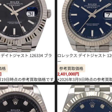
デイトジャスト 126334 ブラ
ロレックス デイトジャスト 126
ー
価格
参考買取価格
円
2,401,000
円
2月19日時点の参考買取価格です
※2026年3月9日時点の参考買