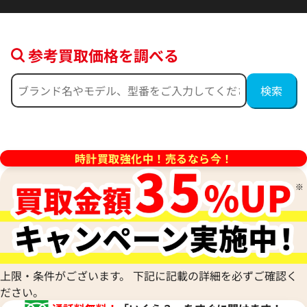
参考買取価格を調べる
デイトジャスト 41 126300 ブ
ロレックス デイトジャスト 126
ー フルーテッドモチーフ文字
ルド
時計買取強化中！売るなら今！
価格
参考買取価格
円
2,554,000
円
年9月時点の参考買取価格です
※2026年5月27日時点の参考
上限・条件がございます。 下記に記載の詳細を必ずご確認く
ださい。