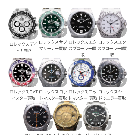
ロレックス エク
ロレックス サブ
ロレックス エク
デイトジャスト YG/SS ゴール
ロレックス デイトジャスト 126
ロレックス デイ
スプローラーⅠ買
マリーナー買取
スプローラーII買
G
トナ買取
取
取
価格
参考買取価格
円
2,890,000
円
9月27日時点の参考買取価格です
※2025年11月時点の参考買取
ロレックス GMT
ロレックス ヨッ
ロレックス ヨッ
ロレックス シー
マスター買取
トマスター買取
トマスターII買取
ドゥエラー買取