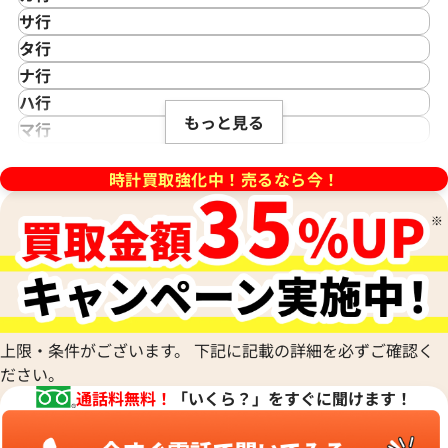
アイクポッド
CASIO
サ行
IWC
カシオ
Saint Laurent
タ行
アイダブリューシー
Cartier
サンローラン
TAG Heuer
ナ行
Azimuth
デイトジャスト 41 126303 ス
ロレックス デイトジャスト 41 1
カルティエ
Shellman
タグ・ホイヤー
NOMOS Glashütte
ハ行
アジムース
盤
ホワイトシェル文字盤
Gaga Milano
シェルマン
Daniel Roth
もっと見る
ノモス グラスヒュッテ
Hamilton
マ行
ANONIMO
ガガミラノ
CITIZEN
価格
参考買取価格
ダニエル・ロート
ハミルトン
MIDO
ラ行
アノーニモ
Quinting
シチズン
円
1,970,000
円
TUDOR
Harry Winston
ミドー
時計買取強化中！売るなら今！
RALPH LAUREN
Alain Silberstein
年5月時点の参考買取価格です
※2026年1月時点の参考買取
クインティング
CHANEL
チューダー(チュードル)
ハリー・ウィンストン
MAURICE LACROIX
ラルフ ローレン
アラン・シルベスタイン
Cuervo y Sobrinos
シャネル
Tiffany & Co.
Patek Philippe
モーリス・ラクロア
Richard Mille
Armand Nicolet
クエルボ・イ・ソブリノス
Chopard
ティファニー
パテック フィリップ
リシャール・ミル
アルマン・ニコレ
CVSTOS
ショパール
Dior
Panerai
Louis Vuitton
WALTHAM
クストス
CHAUMET
ディオール
パネライ
ルイ・ヴィトン
ウォルサム
Chronoswiss
ショーメ
Parmigiani Fleurier
Luminox
HUBLOT
クロノスイス
Jacob & Co.
パルミジャーニ・フルリエ
ルミノックス
上限・条件がございます。 下記に記載の詳細を必ずご確認く
ウブロ
GUCCI
ジェイコブ
Piaget
Ressence
ださい。
ETERNA
グッチ
Gerald Genta
ピアジェ
レッセンス
通話料無料！
「いくら？」をすぐに聞けます！
エテルナ
Graham
ジェラルド・ジェンタ
PIERRE KUNZ
ROGER DUBUIS
EDOX
グラハム
Jaeger-LeCoultre
ピエール・クンツ
ロジェ・デュブイ