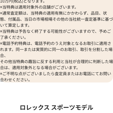
10万円(税込)となります。
※当特典は適用対象外の店舗がございます。
※通常査定額は、当特典の適用有無にかかわらず、品目、状
態、付属品、当日の市場相場その他の当社統一査定基準に基づ
いて算定します。
※当特典は予告なく終了する可能性がございますので、予めご
了承ください。
デイトジャスト 41 126333 シ
ロレックス デイトジャスト YG
※電話予約特典は、電話予約のうえ対象となるお取引に適用さ
盤
ク 126333
れます。同一または実質的に同一のお取引、取引を分割した場
価格
参考買取価格
合、
円
1,974,000
円
その他当特典の趣旨に反する利用と当社が合理的に判断した場
年12月時点の参考買取価格です
※2024年6月9日時点の参考買
合は、適用対象外となる場合がございます。
※ご不明な点がございましたら査定員またはお電話にてお問い
合わせください。
ロレックス スポーツモデル