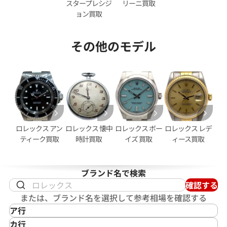
スタープレシジ
リーニ買取
ョン買取
その他のモデル
デイトジャスト 126333NG シ
ロレックス デイトジャスト 41 1
ホワイトシェル文字盤
価格
参考買取価格
円
2,950,000
円
2月27日時点の参考買取価格です
※2026年2月時点の参考買取
ロレックス アン
ロレックス 懐中
ロレックス ボー
ロレックス レデ
ティーク買取
時計買取
イズ 買取
ィース買取
ブランド名で検索
確認する
または、ブランド名を選択して参考相場を確認する
ア行
IKEPOD
カ行