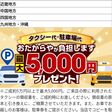
新潟県
富山県
石川県
山梨県
長野県
岐阜県
静岡県
愛知県
近畿地方
デイトジャスト 41 126331 チ
ロレックス デイトジャスト 126
三重県
滋賀県
京都府
大阪府
兵庫県
奈良県
和歌山県
中国地方
文字盤
クゴールド
鳥取県
島根県
岡山県
広島県
山口県
四国地方
価格
参考買取価格
徳島県
香川県
愛媛県
九州地方・沖縄
円
2,843,000
円
福岡県
佐賀県
長崎県
熊本県
大分県
宮崎県
鹿児島県
年7月時点の参考買取価格です
※2026年2月9日時点の参考買
※ご成約5万円以上で最大5,000円。ご来店の際に利用された
タクシーの領収書を、ご成約時にお渡しください。領収書の原
本と引き換えに、ご精算させていただきます。また、お車でお
越しのお客様は、駐車券をご提示ください。当店でコピーを取