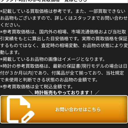
※記載している買取価格は参考です。また、一部買取できない
お品物もございますので、詳しくはスタッフまでお問い合わせ
ください。
※参考買取価格は、国内外の相場、市場流通価格および当社取
引実績をもとに算出した目安価格です。実際の買取価格を保証
するものではなく、査定時の相場変動、お品物の状態により変
動します。
デイトジャスト 41 126300 ス
ロレックス デイトジャスト 126
※掲載しているお品物の画像はイメージとなります。
盤
ー
※時計の参考買取価格は、最新の保証書(現行モデルの場合は日
価格
参考買取価格
付が３か月以内)であり、付属品が全て揃っており、当社規定
円
1,727,000
円
で未使用と判断できる状態のお品物の金額です。
年5月時点の参考買取価格です
※2026年5月27日時点の参考
※参考買取価格は全て税込金額です。
＼ 時計販売もやっております！ ／
お問い合わせはこちら