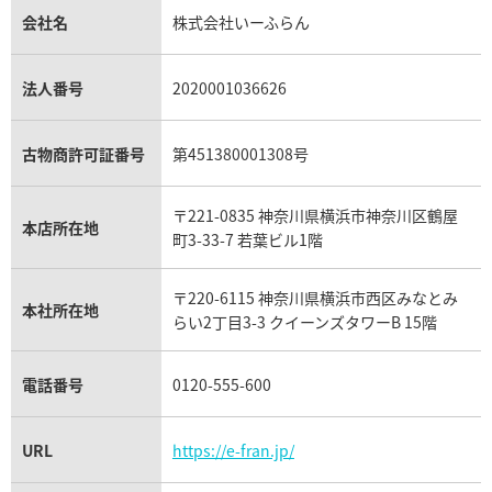
シャネル買取
フレッド買取
貴金属買取
タンザナイト買取
パテック フィリップノーチラス買取
シャネル マトラッセ買取
ショーメ買取
会社名
株式会社いーふらん
プラチナ買取
アメジスト買取
オーデマ ピゲ買取
シャネル買取の参考価格一覧
ショパール買取
銀・シルバー買取
パライバトルマリン買取
オーデマ ピゲ ロイヤルオーク買取
ディオール買取
タサキ買取
パラジウム買取
キャッツアイ買取
ヴァシュロン・コンスタンタン買取
セリーヌ買取
法人番号
2020001036626
ダミアーニ買取
アレキサンドライト買取
A.ランゲ&ゾーネ買取
フェンディ買取
ピアジェ買取
ガーネット買取
ブレゲ買取
グッチ買取
ブシュロン買取
アクアマリン買取
オメガ買取
プラダ買取
古物商許可証番号
第451380001308号
モーブッサン買取
ウブロ買取
ミキモト買取
IWC買取
グラフ買取
〒221-0835 神奈川県横浜市神奈川区鶴屋
カルティエ買取
本店所在地
フランク ミュラー買取
町3-33-7 若葉ビル1階
リシャール・ミル買取
タグ・ホイヤー買取
〒220-6115 神奈川県横浜市西区みなとみ
パネライ買取
本社所在地
らい2丁目3-3 クイーンズタワーB 15階
チューダー（チュードル）買取
電話番号
0120-555-600
URL
https://e-fran.jp/