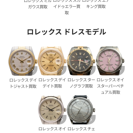
ロレックス スカ
ロレックス エア
ロレックス ミル
イドゥエラー買
キング買取
ガウス買取
取
ロレックス ドレスモデル
デイトジャスト 41 126333G
ロレックス デイトジャスト 41 1
ェル文字盤
ブラック文字盤
価格
参考買取価格
円
2,890,000
円
年12月時点の参考買取価格です
※2025年11月時点の参考買取
ロレックス デイ
ロレックス ター
ロレックス オイ
ロレックス デイ
デイト買取
ノグラフ買取
スターパーペチ
トジャスト買取
ュアル買取
ロレックス オイ
ロレックス チェ