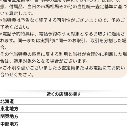
Van Cleef & Arpels
態、付属品、当日の市場相場その他の当社統一査定基準に基づ
ボール ウォッチ
ヴァンクリーフ＆アーペル
いて算定します。
デイトジャスト 126303 ゴ
ロレックス デイトジャスト 41 1
Versace
※当特典は予告なく終了する可能性がございますので、予めご
レート文字盤
ヴェルサーチ
了承ください。
Wempe
価格
参考買取価格
※電話予約特典は、電話予約のうえ対象となるお取引に適用さ
ヴェンペ
円
3,110,000
円
れます。同一または実質的に同一のお取引、取引を分割した場
年8月9日時点の参考買取価格です
※2026年3月時点の参考買取
合、
その他当特典の趣旨に反する利用と当社が合理的に判断した場
合は、適用対象外となる場合がございます。
※ご不明な点がございましたら査定員またはお電話にてお問い
合わせください。
近くの店舗を探す
北海道
東北地方
青森県
岩手県
宮城県
秋田県
山形県
福島県
関東地方
東京都
神奈川県
埼玉県
千葉県
茨城県
栃木県
群馬県
中部地方