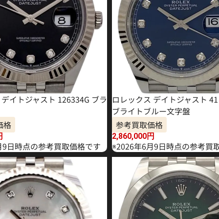
デイトジャスト 126334G ブラ
ロレックス デイトジャスト 41 1
ブライトブルー文字盤
価格
参考買取価格
円
2,860,000
円
年4月9日時点の参考買取価格です
※2026年6月9日時点の参考買