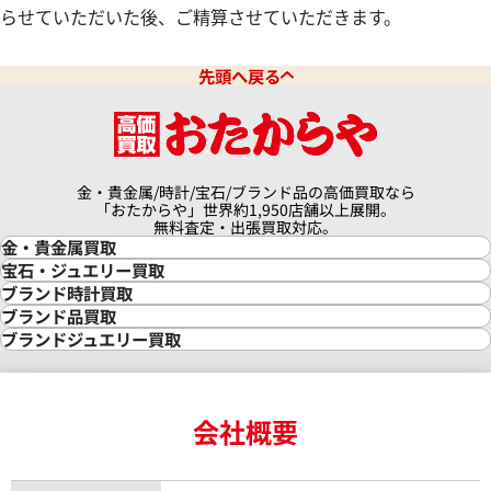
らせていただいた後、ご精算させていただきます。
デイトジャスト 126331G 10P
ロレックス デイトジャスト 41 1
ドインデックス
チョコレート文字盤
価格
先頭へ戻る
参考買取価格
円
10月27日時点の参考買取価格で
3,670,000
円
※2026年7月時点の参考買取
金・貴金属/時計/宝石/ブランド品の高価買取なら
「おたからや」世界約1,950店舗以上展開。
無料査定・出張買取対応。
金・貴金属買取
金買取
宝石・ジュエリー買取
金の相場価格情報
宝石・ジュエリー買取
ブランド時計買取
金の参考買取価格一覧
ダイヤモンド買取
時計買取
ブランド品買取
インゴット買取
ダイヤモンド・宝石の参考価格一覧
ロレックス買取
ブランド買取
ブランドジュエリー買取
インゴットの相場価格情報
リング・結婚指輪買取
ロレックス デイトナ買取
ルイ・ヴィトン買取
カルティエ買取
24金買取
エメラルド買取
ロレックス サブマリーナー買取
ルイ・ヴィトン買取の参考価格一覧
ティファニー買取
24金の相場価格情報
サファイア買取
ロレックス GMTマスター買取
エルメス買取
ブルガリ買取
18金買取
ルビー買取
ロレックス エクスプローラー買取
会社概要
エルメス バーキン買取
ヴァンクリーフ＆アーペル買取
18金の相場価格情報
ヒスイ買取
ロレックス デイトジャスト買取
エルメス ケリー買取
ハリーウィンストン買取
金のアクセサリー買取
オパール買取
ロレックス 買取の参考価格一覧
エルメス買取の参考価格一覧
クロムハーツ買取
金貨買取
トパーズ買取
パテック フィリップ買取