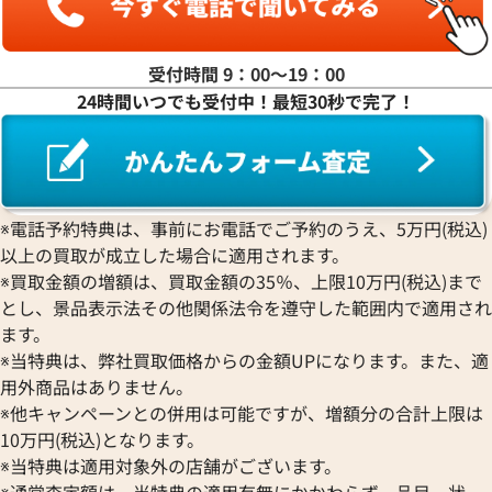
ROGER DUBUIS
EDOX
グラハム
Jaeger-LeCoultre
ピエール・クンツ
ロジェ・デュブイ
エドックス
Grand Seiko
ジャガー・ルクルト
FRANCK MULLER
ROLEX
EBERHARD
グランドセイコー
Jaquet Droz
受付時間 9：00〜19：00
フランク ミュラー
ロレックス
エベラール
CORUM
ジャケ・ドロー
24時間いつでも受付中！最短30秒で完了！
BOUCHERON
LONGINES
EBEL
コルム
Girard-Perregaux
デイトジャスト 126303G ブラ
ロレックス デイトジャスト 126
ブシュロン
ロンジン
エベル
Concord
ジラール・ペルゴ
ルド
BREITLING
EPOS
コンコルド
Sinn
価格
参考買取価格
ブライトリング
エポス
ジン
円
1,654,000
円
Blancpain
Hermes
STOWA
※電話予約特典は、事前にお電話でご予約のうえ、5万円(税込)
年6月9日時点の参考買取価格です
※2025年9月9日時点の参考買
ブランパン
エルメス
ストーヴァ
以上の買取が成立した場合に適用されます。
BVLGARI
OMEGA
SEIKO
※買取金額の増額は、買取金額の35％、上限10万円(税込)まで
ブルガリ
オメガ
セイコー
とし、景品表示法その他関係法令を遵守した範囲内で適用され
Breguet
ORIENT
CENTURY
ます。
ブレゲ
オリエント
センチュリー
※当特典は、弊社買取価格からの金額UPになります。また、適
BULOVA
ORIS
ZENITH
用外商品はありません。
ブローバ
オリス
ゼニス
※他キャンペーンとの併用は可能ですが、増額分の合計上限は
Bell & Ross
Audemars Piguet
10万円(税込)となります。
ベル＆ロス
オーデマ ピゲ
※当特典は適用対象外の店舗がございます。
BAUME＆MERCIER
Vacheron Constantin
※通常査定額は、当特典の適用有無にかかわらず、品目、状