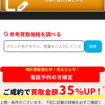
参考買取価格を調べる
デイトジャスト 126300 ネイ
ロレックス デイトジャスト 126
ーテッドモチーフ
ルド
価格
参考買取価格
時計買取強化中！売るなら今！
円
2,554,000
円
年9月9日時点の参考買取価格です
※2026年5月27日時点の参考
上限・条件がございます。 下記に記載の詳細を必ずご確認く