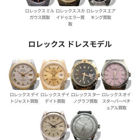
ロレックス スカ
ロレックス エア
ロレックス ミル
イドゥエラー買
キング買取
ガウス買取
取
ロレックス ドレスモデル
デイトジャスト 41 126333G
ロレックス デイトジャスト 41 1
ェル文字盤
ブラック文字盤
価格
参考買取価格
円
2,890,000
円
年12月時点の参考買取価格です
※2025年11月時点の参考買取
ロレックス デイ
ロレックス ター
ロレックス オイ
ロレックス デイ
デイト買取
ノグラフ買取
スターパーペチ
トジャスト買取
ュアル買取