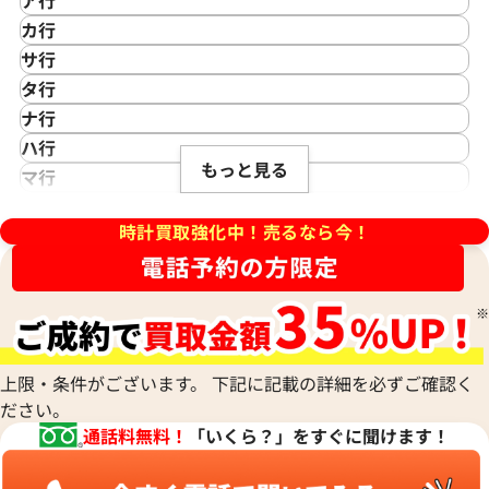
ア行
IKEPOD
カ行
アイクポッド
CASIO
サ行
IWC
カシオ
Saint Laurent
タ行
アイダブリューシー
Cartier
サンローラン
TAG Heuer
ナ行
Azimuth
カルティエ
Shellman
デイトジャスト 41 126303 ス
ロレックス デイトジャスト 41 1
タグ・ホイヤー
NOMOS Glashütte
ハ行
アジムース
Gaga Milano
シェルマン
Daniel Roth
盤
ホワイトシェル文字盤
もっと見る
ノモス グラスヒュッテ
Hamilton
マ行
ANONIMO
ガガミラノ
CITIZEN
ダニエル・ロート
価格
参考買取価格
ハミルトン
MIDO
ラ行
アノーニモ
Quinting
シチズン
TUDOR
Harry Winston
円
1,970,000
円
ミドー
時計買取強化中！売るなら今！
RALPH LAUREN
Alain Silberstein
クインティング
CHANEL
年5月時点の参考買取価格です
※2026年1月時点の参考買取
チューダー(チュードル)
ハリー・ウィンストン
MAURICE LACROIX
ラルフ ローレン
アラン・シルベスタイン
Cuervo y Sobrinos
シャネル
Tiffany & Co.
Patek Philippe
モーリス・ラクロア
Richard Mille
Armand Nicolet
クエルボ・イ・ソブリノス
Chopard
ティファニー
パテック フィリップ
リシャール・ミル
アルマン・ニコレ
CVSTOS
ショパール
Dior
Panerai
Louis Vuitton
WALTHAM
クストス
CHAUMET
ディオール
パネライ
ルイ・ヴィトン
ウォルサム
Chronoswiss
ショーメ
Parmigiani Fleurier
上限・条件がございます。 下記に記載の詳細を必ずご確認く
Luminox
HUBLOT
クロノスイス
Jacob & Co.
ださい。
パルミジャーニ・フルリエ
ルミノックス
ウブロ
GUCCI
ジェイコブ
Piaget
通話料無料！
「いくら？」をすぐに聞けます！
Ressence
ETERNA
グッチ
Gerald Genta
ピアジェ
レッセンス
エテルナ
Graham
ジェラルド・ジェンタ
PIERRE KUNZ