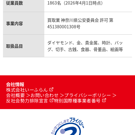
従業員数
1863名（2026年4月1日時点）
買取業 神奈川県公安委員会 許可 第
事業内容
451380001308号
ダイヤモンド、金、貴金属、時計、バッ
取扱品目
グ、切手、古銭、食器、骨董品、絵画等
会社情報
株式会社いーふらん
会社概要
お問い合わせ
プライバシーポリシー
反社会勢力排除宣言
特別国際種事業者番号