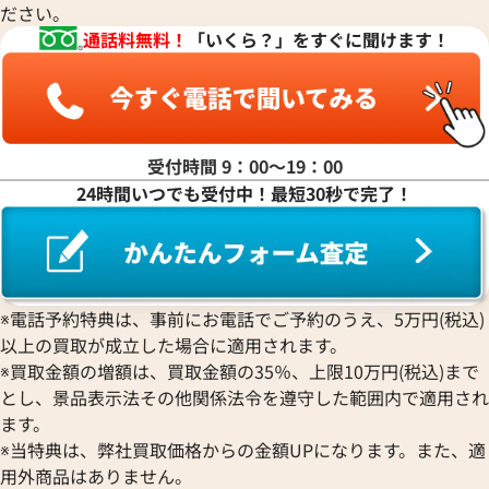
ださい。
通話料無料！
「いくら？」をすぐに聞けます！
受付時間 9：00〜19：00
24時間いつでも受付中！最短30秒で完了！
デイトジャスト 126333 グレ
ロレックス デイトジャスト 41 1
ワイト文字盤
価格
参考買取価格
※電話予約特典は、事前にお電話でご予約のうえ、5万円(税込)
円
2,790,000
円
2月27日時点の参考買取価格です
※2025年12月時点の参考買取
以上の買取が成立した場合に適用されます。
※買取金額の増額は、買取金額の35％、上限10万円(税込)まで
とし、景品表示法その他関係法令を遵守した範囲内で適用され
ます。
※当特典は、弊社買取価格からの金額UPになります。また、適
用外商品はありません。