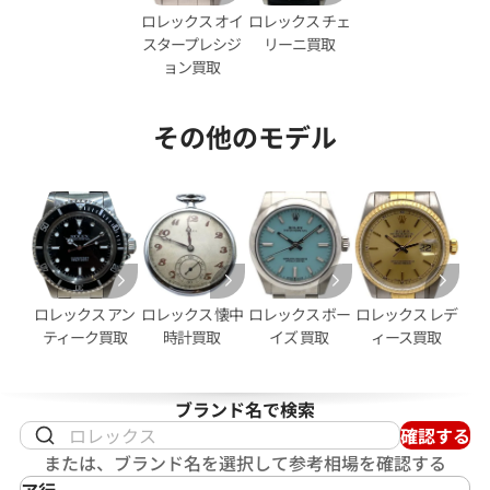
ロレックス オイ
ロレックス チェ
スタープレシジ
リーニ買取
ョン買取
その他のモデル
デイトジャスト 126333NG シ
ロレックス デイトジャスト 41 1
ホワイトシェル文字盤
価格
参考買取価格
円
2,950,000
円
2月27日時点の参考買取価格です
※2026年2月時点の参考買取
ロレックス アン
ロレックス 懐中
ロレックス ボー
ロレックス レデ
ティーク買取
時計買取
イズ 買取
ィース買取
ブランド名で検索
確認する
または、ブランド名を選択して参考相場を確認する