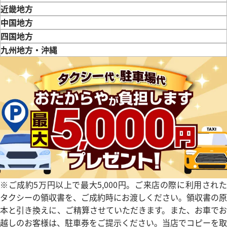
新潟県
富山県
石川県
山梨県
長野県
岐阜県
静岡県
愛知県
近畿地方
三重県
滋賀県
京都府
大阪府
兵庫県
奈良県
和歌山県
中国地方
鳥取県
島根県
岡山県
広島県
山口県
四国地方
デイトジャスト 126331 ブラ
ロレックス デイトジャスト 126
徳島県
香川県
愛媛県
九州地方・沖縄
クゴールド
福岡県
佐賀県
長崎県
熊本県
大分県
宮崎県
鹿児島県
価格
参考買取価格
円
2,843,000
円
2月27日時点の参考買取価格です
※2026年2月9日時点の参考買
※ご成約5万円以上で最大5,000円。ご来店の際に利用された
タクシーの領収書を、ご成約時にお渡しください。領収書の原
本と引き換えに、ご精算させていただきます。また、お車でお
越しのお客様は、駐車券をご提示ください。当店でコピーを取