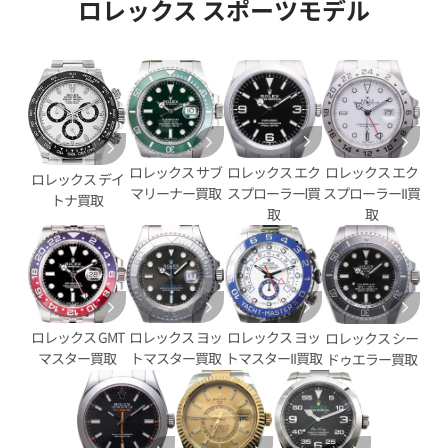
ロレックス スポーツモデル
ロレックス エク
ロレックス サブ
ロレックス エク
ロレックス デイ
デイトジャスト YG/SS ゴール
ロレックス デイトジャスト 126
スプローラーⅠ買
マリーナー買取
スプローラーII買
トナ買取
G
取
取
価格
参考買取価格
円
2,747,000
円
9月27日時点の参考買取価格です
※2025年8月27日時点の参考
ロレックス GMT
ロレックス ヨッ
ロレックス ヨッ
ロレックス シー
マスター買取
トマスター買取
トマスターII買取
ドゥエラー買取