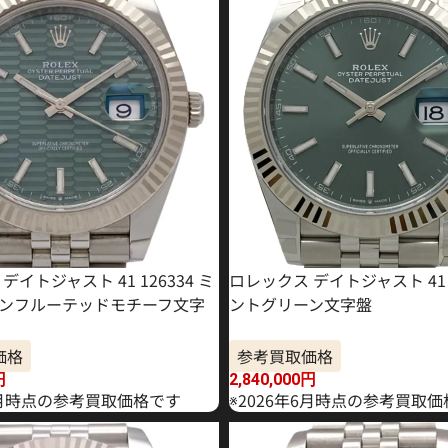
デイトジャスト 41 126334 ミ
ロレックス デイトジャスト 41 1
ンフルーテッドモチーフ文字
ントグリーン文字盤
価格
参考買取価格
円
2,840,000
円
年5月時点の参考買取価格です
※2026年6月時点の参考買取