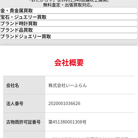
無料査定・出張買取対応。
金・貴金属買取
金買取
宝石・ジュエリー買取
金の相場価格情報
宝石・ジュエリー買取
ブランド時計買取
金の参考買取価格一覧
ダイヤモンド買取
時計買取
ブランド品買取
インゴット買取
ダイヤモンド・宝石の参考価格一覧
ロレックス買取
ブランド買取
ブランドジュエリー買取
インゴットの相場価格情報
リング・結婚指輪買取
ロレックス デイトナ買取
ルイ・ヴィトン買取
カルティエ買取
24金買取
エメラルド買取
ロレックス サブマリーナー買取
ルイ・ヴィトン買取の参考価格一覧
ティファニー買取
24金の相場価格情報
サファイア買取
ロレックス GMTマスター買取
エルメス買取
ブルガリ買取
18金買取
ルビー買取
ロレックス エクスプローラー買取
会社概要
エルメス バーキン買取
ヴァンクリーフ＆アーペル買取
18金の相場価格情報
ヒスイ買取
ロレックス デイトジャスト買取
エルメス ケリー買取
ハリーウィンストン買取
金のアクセサリー買取
オパール買取
ロレックス 買取の参考価格一覧
エルメス買取の参考価格一覧
クロムハーツ買取
金貨買取
トパーズ買取
パテック フィリップ買取
シャネル買取
フレッド買取
貴金属買取
タンザナイト買取
パテック フィリップノーチラス買取
シャネル マトラッセ買取
ショーメ買取
会社名
株式会社いーふらん
プラチナ買取
アメジスト買取
オーデマ ピゲ買取
シャネル買取の参考価格一覧
ショパール買取
銀・シルバー買取
パライバトルマリン買取
オーデマ ピゲ ロイヤルオーク買取
ディオール買取
タサキ買取
パラジウム買取
キャッツアイ買取
ヴァシュロン・コンスタンタン買取
セリーヌ買取
法人番号
2020001036626
ダミアーニ買取
アレキサンドライト買取
A.ランゲ&ゾーネ買取
フェンディ買取
ピアジェ買取
ガーネット買取
ブレゲ買取
グッチ買取
ブシュロン買取
アクアマリン買取
オメガ買取
プラダ買取
古物商許可証番号
第451380001308号
モーブッサン買取
ウブロ買取
ミキモト買取
IWC買取
グラフ買取