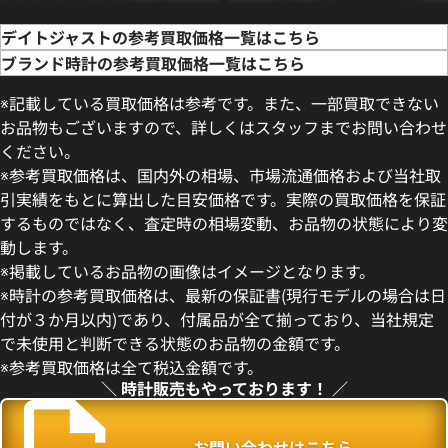
デイトジャストの参考買取価格一覧はこちら
ブランド時計の参考買取価格一覧はこちら
※記載している買取価格は参考です。また、一部買取できない
お品物もございますので、詳しくはスタッフまでお問い合わせ
ください。
※参考買取価格は、国内外の相場、市場流通価格および当社取
引実績をもとに算出した目安価格です。実際の買取価格を保証
するものではなく、査定時の相場変動、お品物の状態により変
動します。
デイトジャスト 41 126300 ス
ロレックス デイトジャスト 126
※掲載しているお品物の画像はイメージとなります。
盤
ー
※時計の参考買取価格は、最新の保証書(現行モデルの場合は日
価格
参考買取価格
付が３か月以内)であり、付属品が全て揃っており、当社規定
円
1,727,000
円
で未使用と判断できる状態のお品物の金額です。
年5月時点の参考買取価格です
※2026年5月27日時点の参考
※参考買取価格は全て税込金額です。
＼ 時計販売もやっております！ ／
お問い合わせはこちら