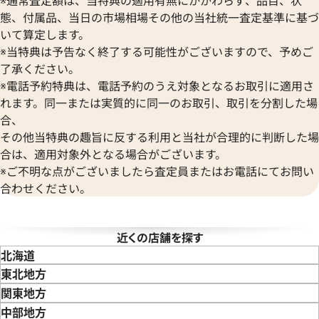
ボーム＆メルシエ
ヴァシュロン・コンスタンタン
態、付属品、当日の市場相場その他の当社統一査定基準に基づ
BALL Watch
Van Cleef & Arpels
いて算定します。
ボール ウォッチ
ヴァンクリーフ＆アーペル
※当特典は予告なく終了する可能性がございますので、予めご
Versace
デイトジャスト 126303 ゴ
ロレックス デイトジャスト 41 1
了承ください。
ヴェルサーチ
レート文字盤
※電話予約特典は、電話予約のうえ対象となるお取引に適用さ
Wempe
れます。同一または実質的に同一のお取引、取引を分割した場
価格
参考買取価格
ヴェンペ
合、
円
3,110,000
円
年8月9日時点の参考買取価格です
※2026年3月時点の参考買取
その他当特典の趣旨に反する利用と当社が合理的に判断した場
合は、適用対象外となる場合がございます。
※ご不明な点がございましたら査定員またはお電話にてお問い
合わせください。
近くの店舗を探す
北海道
東北地方
青森県
岩手県
宮城県
秋田県
山形県
福島県
関東地方
東京都
神奈川県
埼玉県
千葉県
茨城県
栃木県
群馬県
中部地方