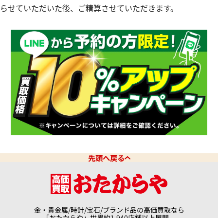
らせていただいた後、ご精算させていただきます。
デイトジャスト 126331G 10P
ロレックス デイトジャスト 126
ドインデックス
価格
参考買取価格
円
10月27日時点の参考買取価格で
3,550,000
円
※2026年6月時点の参考買取
先頭へ戻る
金・貴金属/時計/宝石/ブランド品の高価買取なら
「おたからや」世界約1,940店舗以上展開。