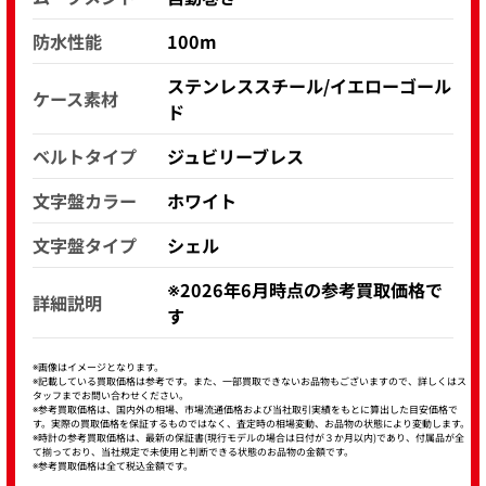
防水性能
100m
ステンレススチール/イエローゴール
ケース素材
ド
ベルトタイプ
ジュビリーブレス
文字盤カラー
ホワイト
文字盤タイプ
シェル
※2026年6月時点の参考買取価格で
詳細説明
す
※画像はイメージとなります。
※記載している買取価格は参考です。また、一部買取できないお品物もございますので、詳しくはス
タッフまでお問い合わせください。
※参考買取価格は、国内外の相場、市場流通価格および当社取引実績をもとに算出した目安価格で
す。実際の買取価格を保証するものではなく、査定時の相場変動、お品物の状態により変動します。
※時計の参考買取価格は、最新の保証書(現行モデルの場合は日付が３か月以内)であり、付属品が全
て揃っており、当社規定で未使用と判断できる状態のお品物の金額です。
※参考買取価格は全て税込金額です。