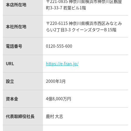
〒221-0835 神奈川県横浜市神奈川区鶴屋
カルティエ買取
本店所在地
フランク ミュラー買取
町3-33-7 若葉ビル1階
リシャール・ミル買取
タグ・ホイヤー買取
〒220-6115 神奈川県横浜市西区みなとみ
パネライ買取
本社所在地
らい2丁目3-3 クイーンズタワーB 15階
チューダー（チュードル）買取
電話番号
0120-555-600
URL
https://e-fran.jp/
設立
2000年3月
資本金
4億8,000万円
代表取締役社長
鹿村 大志