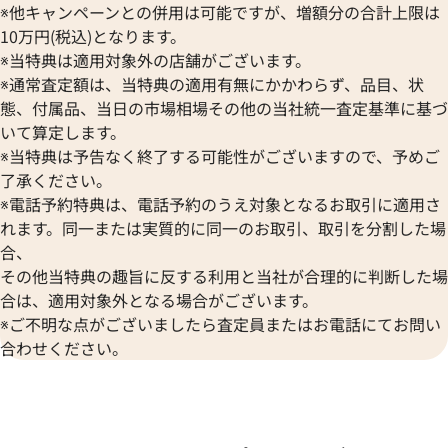
※他キャンペーンとの併用は可能ですが、増額分の合計上限は
10万円(税込)となります。
※当特典は適用対象外の店舗がございます。
※通常査定額は、当特典の適用有無にかかわらず、品目、状
態、付属品、当日の市場相場その他の当社統一査定基準に基づ
いて算定します。
※当特典は予告なく終了する可能性がございますので、予めご
了承ください。
デイトジャスト 41 126333 シ
ロレックス デイトジャスト YG
※電話予約特典は、電話予約のうえ対象となるお取引に適用さ
盤
ク 126333
れます。同一または実質的に同一のお取引、取引を分割した場
合、
価格
参考買取価格
その他当特典の趣旨に反する利用と当社が合理的に判断した場
円
1,974,000
円
年12月時点の参考買取価格です
※2024年6月9日時点の参考買
合は、適用対象外となる場合がございます。
※ご不明な点がございましたら査定員またはお電話にてお問い
合わせください。