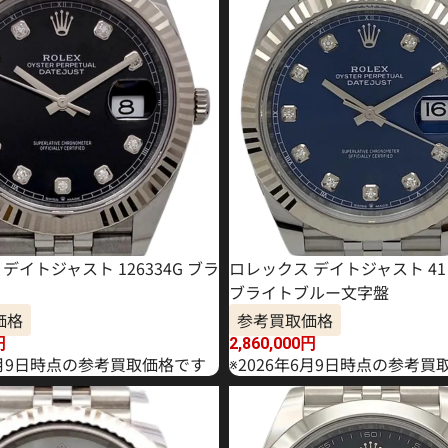
デイトジャスト 126334G ブラ
ロレックス デイトジャスト 41 1
ブライトブルー文字盤
価格
参考買取価格
円
2,860,000
円
年4月9日時点の参考買取価格です
※2026年6月9日時点の参考買