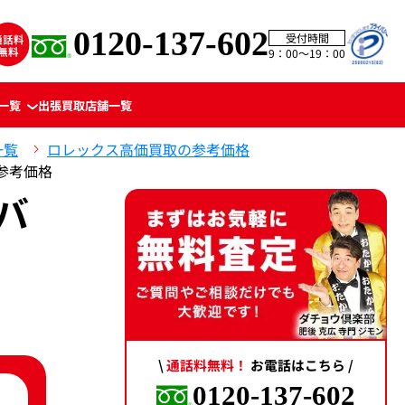
0120-137-602
受付時間
9：00〜19：00
一覧
出張買取
店舗一覧
一覧
ロレックス高価買取の参考価格
の参考価格
バ
。
\
通話料無料！
お電話はこちら /
0120-137-602