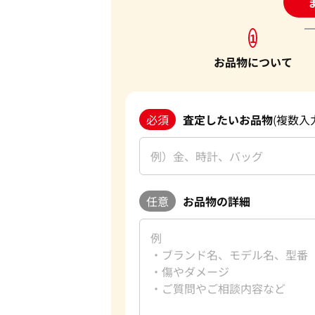
24
1
お品物について
必須
査定したいお品物
(複数入
任意
お品物の詳細