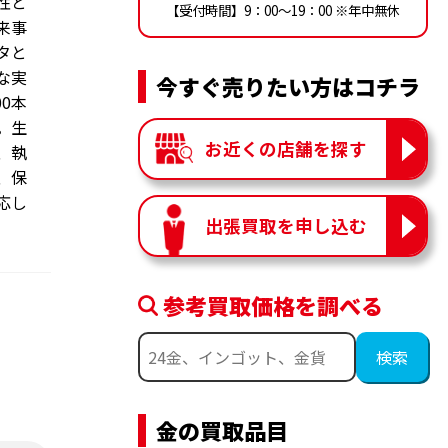
性と
【受付時間】9：00〜19：00 ※年中無休
来事
タと
な実
今すぐ売りたい方はコチラ
0本
。生
お近くの店舗を探す
、執
、保
応し
出張買取を申し込む
参考買取価格を調べる
金の買取品目