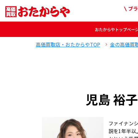
ブラ
おたからや
トップペー
高価買取店・おたからやTOP
金の高価買
児島 裕
ファイナンシ
説を1年半以