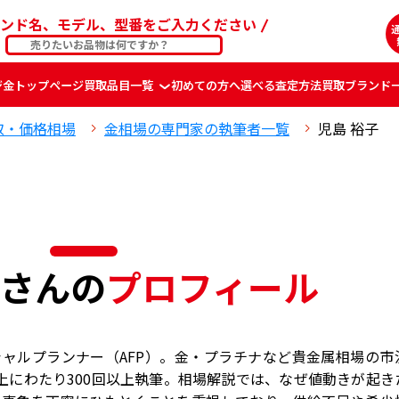
ンド名、モデル、型番をご入力ください
ジ
金
トップページ
買取品目一覧
初めての方へ
選べる査定方法
買取ブランド
取・価格相場
金相場の専門家の執筆者一覧
児島 裕子
子さんの
プロフィール
ャルプランナー（AFP）。金・プラチナなど貴金属相場の市
上にわたり300回以上執筆。相場解説では、なぜ値動きが起き