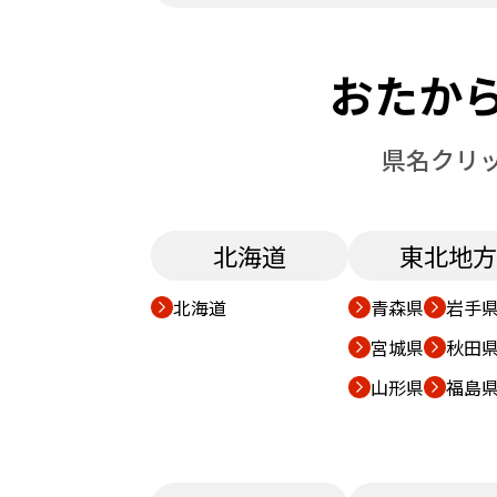
おたか
県名クリ
北海道
東北地方
北海道
青森県
岩手
宮城県
秋田
山形県
福島