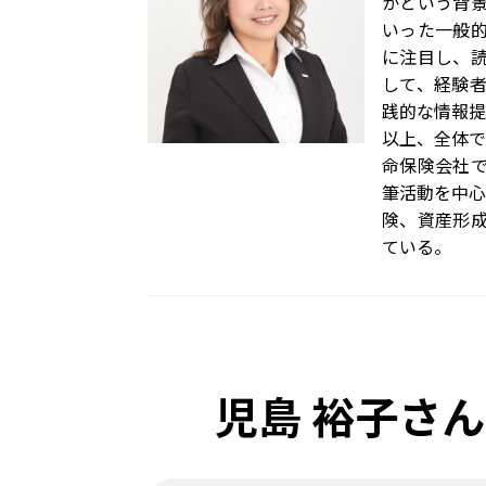
かという背
いった一般
に注目し、
して、経験
践的な情報提
以上、全体で
命保険会社
筆活動を中心
険、資産形
ている。
児島 裕子さ