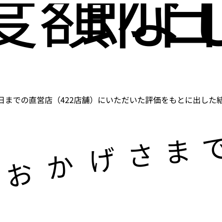
度額な
即日
5月31日までの直営店（422店舗）にいただいた評価をもとに出した結果
ま
さ
げ
か
お