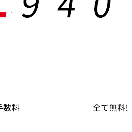
9
4
0
,
手数料
全て無料!