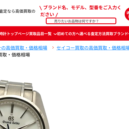
ブランド名、モデル、型番をご入力く
査定なら高価買取の
ださい
時計
トップページ
買取品目一覧
初めての方へ
選べる査定方法
買取ブランド
計の高価買取・価格相場
セイコー買取の高価買取・価格相
買取・価格相場