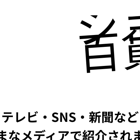
シ
百
テレビ・SNS・新聞など
まなメディアで紹介され