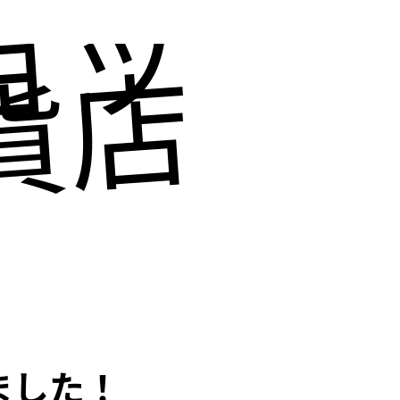
ョッピ
貨店にも
ました！