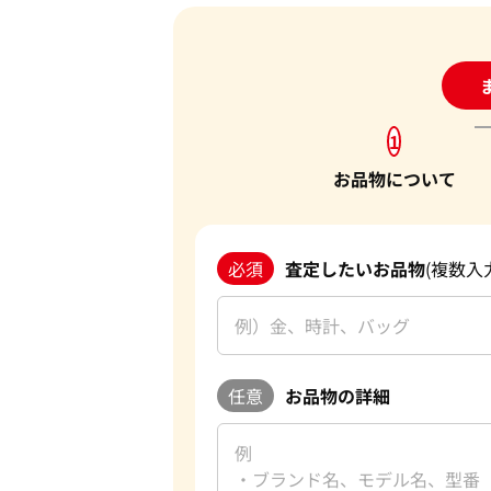
24
1
お品物について
必須
査定したいお品物
(複数入
任意
お品物の詳細