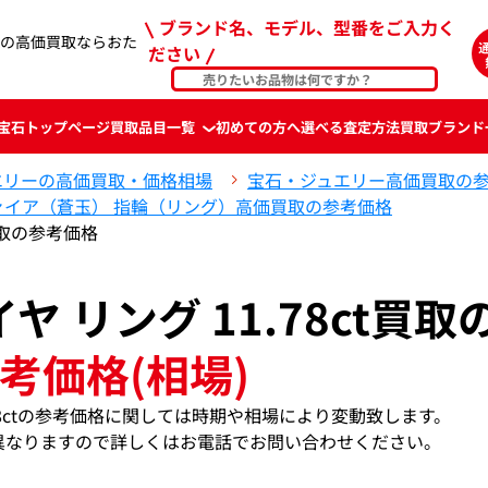
ブランド名、モデル、型番をご入力く
8ctの高価買取ならおた
ださい
宝石
トップページ
買取品目一覧
初めての方へ
選べる査定方法
買取ブランド
エリーの高価買取・価格相場
宝石・ジュエリー高価買取の
ァイア（蒼玉） 指輪（リング）高価買取の参考価格
価買取の参考価格
ヤ リング 11.78ct買取
考価格(相場)
.78ctの参考価格に関しては時期や相場により変動致します。
異なりますので詳しくはお電話でお問い合わせください。