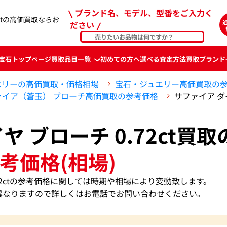
ブランド名、モデル、型番をご入力く
2ctの高価買取ならお
ださい
宝石
トップページ
買取品目一覧
初めての方へ
選べる査定方法
買取ブランド
エリーの高価買取・価格相場
宝石・ジュエリー高価買取の
ァイア（蒼玉） ブローチ高価買取の参考価格
サファイア ダイ
ヤ ブローチ 0.72ct買取
考価格(相場)
.72ctの参考価格に関しては時期や相場により変動致します。
異なりますので詳しくはお電話でお問い合わせください。