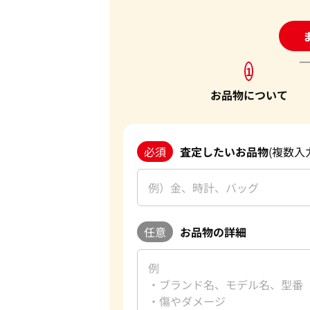
24
1
お品物について
必須
査定したいお品物
(複数入
任意
お品物の詳細