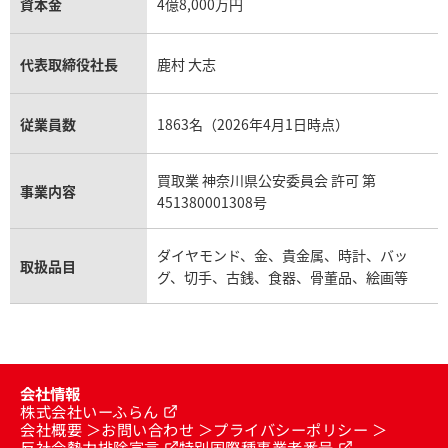
資本金
4億8,000万円
代表取締役社長
鹿村 大志
従業員数
1863名（2026年4月1日時点）
買取業 神奈川県公安委員会 許可 第
事業内容
451380001308号
ダイヤモンド、金、貴金属、時計、バッ
取扱品目
グ、切手、古銭、食器、骨董品、絵画等
会社情報
株式会社いーふらん
会社概要
お問い合わせ
プライバシーポリシー
反社会勢力排除宣言
特別国際種事業者番号