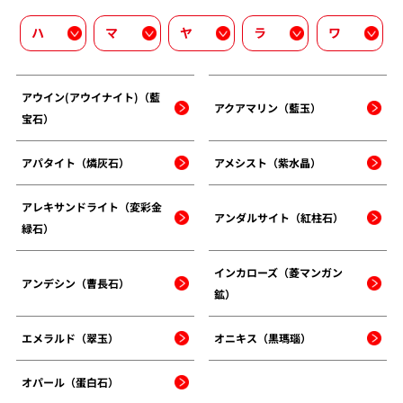
ハ
マ
ヤ
ラ
ワ
アウイン(アウイナイト)（藍
アクアマリン（藍玉）
宝石）
アパタイト（燐灰石）
アメシスト（紫水晶）
アレキサンドライト（変彩金
アンダルサイト（紅柱石）
緑石）
インカローズ（菱マンガン
アンデシン（曹長石）
鉱）
エメラルド（翠玉）
オニキス（黒瑪瑙）
オパール（蛋白石）