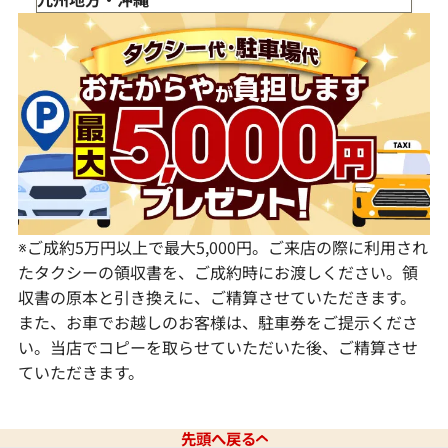
栃木県
長野県
大阪府
岡山県
香川県
福岡県
群馬県
岐阜県
兵庫県
広島県
愛媛県
佐賀県
静岡県
奈良県
山口県
長崎県
愛知県
和歌山県
熊本県
大分県
宮崎県
鹿児島県
※ご成約5万円以上で最大5,000円。ご来店の際に利用され
たタクシーの領収書を、ご成約時にお渡しください。領
収書の原本と引き換えに、ご精算させていただきます。
また、お車でお越しのお客様は、駐車券をご提示くださ
い。当店でコピーを取らせていただいた後、ご精算させ
ていただきます。
先頭へ戻る