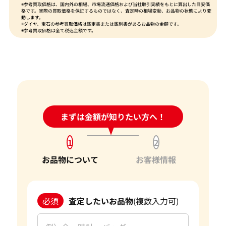
※参考買取価格は、国内外の相場、市場流通価格および当社取引実績をもとに算出した目安価
格です。実際の買取価格を保証するものではなく、査定時の相場変動、お品物の状態により変
動します。
※ダイヤ、宝石の参考買取価格は鑑定書または鑑別書があるお品物の金額です。
※参考買取価格は全て税込金額です。
24時間受付中!
まずは金額が知りたい方へ！
問い合わせフォーム
1
2
お品物について
お客様情報
必須
査定したいお品物
(複数入力可)