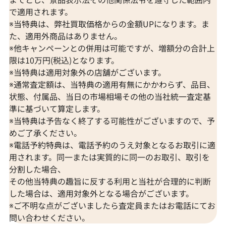
で適用されます。
※当特典は、弊社買取価格からの金額UPになります。ま
た、適用外商品はありません。
※他キャンペーンとの併用は可能ですが、増額分の合計上
限は10万円(税込)となります。
※当特典は適用対象外の店舗がございます。
※通常査定額は、当特典の適用有無にかかわらず、品目、
状態、付属品、当日の市場相場その他の当社統一査定基
準に基づいて算定します。
※当特典は予告なく終了する可能性がございますので、予
K18 サファイア・ダイヤモンド ピアス/イ
Pt･Pm900 
めご了承ください。
ヤリング
アス/イヤリング 0
※電話予約特典は、電話予約のうえ対象となるお取引に適
D0.15ct
用されます。同一または実質的に同一のお取引、取引を
分割した場合、
参考買取価格
参考買取価格
その他当特典の趣旨に反する利用と当社が合理的に判断
66,000
円
62,000
円
2026年2月10日時点
2026年1月10日
した場合は、適用対象外となる場合がございます。
※ご不明な点がございましたら査定員またはお電話にてお
問い合わせください。