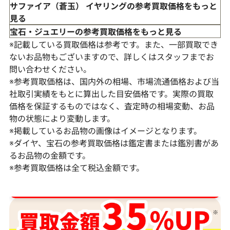
サファイア（蒼玉） イヤリングの参考買取価格をもっと
見る
宝石・ジュエリーの参考買取価格をもっと見る
※記載している買取価格は参考です。また、一部買取でき
ないお品物もございますので、詳しくはスタッフまでお
問い合わせください。
※参考買取価格は、国内外の相場、市場流通価格および当
社取引実績をもとに算出した目安価格です。実際の買取
価格を保証するものではなく、査定時の相場変動、お品
物の状態により変動します。
Pt･Pm900 サファイア・ダイヤモンド ピ
Pt･Pm900 
※掲載しているお品物の画像はイメージとなります。
アス/イヤリング 0.55・0.57・0.26・
アス/イヤリング S1
※ダイヤ、宝石の参考買取価格は鑑定書または鑑別書があ
0.26ct
D0.21ct
るお品物の金額です。
※参考買取価格は全て税込金額です。
参考買取価格
参考買取価格
89,000
円
87,000
円
2026年3月10日時点
2025年11月10
ダイヤ･宝石買取強化中！売るなら今！