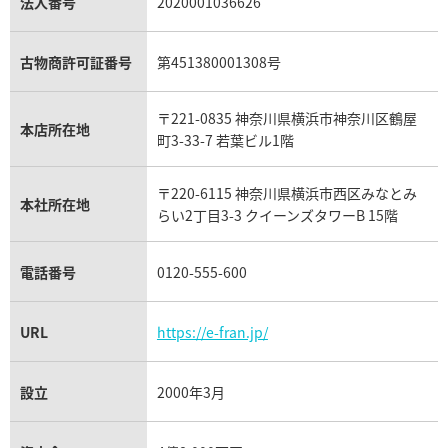
キャッツアイ買取
ヴァシュロン・コンスタンタン買取
セリーヌ買取
法人番号
2020001036626
ダミアーニ買取
アレキサンドライト買取
A.ランゲ&ゾーネ買取
フェンディ買取
ピアジェ買取
ガーネット買取
ブレゲ買取
グッチ買取
ブシュロン買取
アクアマリン買取
オメガ買取
プラダ買取
古物商許可証番号
第451380001308号
モーブッサン買取
ウブロ買取
ミキモト買取
IWC買取
グラフ買取
〒221-0835 神奈川県横浜市神奈川区鶴屋
カルティエ買取
本店所在地
フランク ミュラー買取
町3-33-7 若葉ビル1階
リシャール・ミル買取
タグ・ホイヤー買取
〒220-6115 神奈川県横浜市西区みなとみ
パネライ買取
本社所在地
らい2丁目3-3 クイーンズタワーB 15階
チューダー（チュードル）買取
電話番号
0120-555-600
URL
https://e-fran.jp/
設立
2000年3月