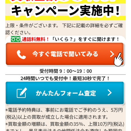
上限・条件がございます。 下記に記載の詳細を必ずご確
認ください。
通話料無料！
「いくら？」をすぐに聞けます！
受付時間 9：00〜19：00
Pt･Pm900 サファイア・ダイヤモンド ピ
K18 サファイ
24時間いつでも受付中！最短30秒で完了！
アス/イヤリング 0.99・0.28・0.98・
ヤリング 0.26・0.
0.28ct
参考買取価格
参考買取価格
83,000
円
66,000
円
※電話予約特典は、事前にお電話でご予約のうえ、5万円
2025年9月10日時点
2025年12月10
(税込)以上の買取が成立した場合に適用されます。
※買取金額の増額は、買取金額の35％、上限10万円(税込)
までとし、景品表示法その他関係法令を遵守した範囲内