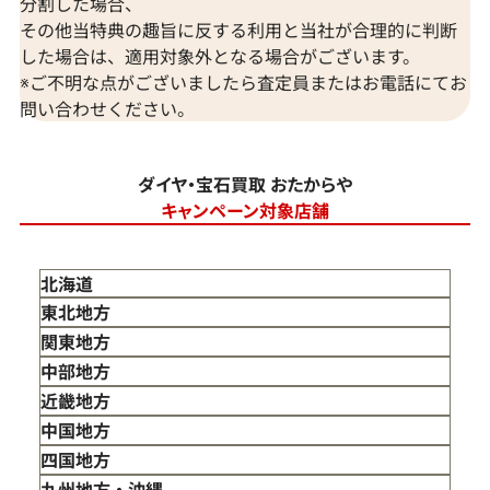
分割した場合、
その他当特典の趣旨に反する利用と当社が合理的に判断
した場合は、適用対象外となる場合がございます。
※ご不明な点がございましたら査定員またはお電話にてお
問い合わせください。
ダイヤ・宝石買取 おたからや
キャンペーン対象店舗
北海道
東北地方
青森県
関東地方
岩手県
東京都
中部地方
宮城県
神奈川県
新潟県
近畿地方
秋田県
埼玉県
富山県
三重県
中国地方
山形県
千葉県
石川県
滋賀県
鳥取県
四国地方
福島県
茨城県
山梨県
京都府
島根県
徳島県
九州地方・沖縄