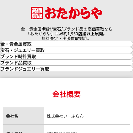
金・貴金属/時計/宝石/ブランド品の高価買取なら
「おたからや」世界約1,950店舗以上展開。
無料査定・出張買取対応。
金・貴金属買取
金買取
宝石・ジュエリー買取
金の相場価格情報
宝石・ジュエリー買取
ブランド時計買取
金の参考買取価格一覧
ダイヤモンド買取
時計買取
ブランド品買取
インゴット買取
ダイヤモンド・宝石の参考価格一覧
ロレックス買取
ブランド買取
ブランドジュエリー買取
インゴットの相場価格情報
リング・結婚指輪買取
ロレックス デイトナ買取
ルイ・ヴィトン買取
カルティエ買取
24金買取
エメラルド買取
ロレックス サブマリーナー買取
ルイ・ヴィトン買取の参考価格一覧
ティファニー買取
24金の相場価格情報
サファイア買取
ロレックス GMTマスター買取
エルメス買取
ブルガリ買取
18金買取
ルビー買取
ロレックス エクスプローラー買取
会社概要
エルメス バーキン買取
ヴァンクリーフ＆アーペル買取
18金の相場価格情報
ヒスイ買取
ロレックス デイトジャスト買取
エルメス ケリー買取
ハリーウィンストン買取
金のアクセサリー買取
オパール買取
ロレックス 買取の参考価格一覧
エルメス買取の参考価格一覧
クロムハーツ買取
金貨買取
トパーズ買取
パテック フィリップ買取
シャネル買取
フレッド買取
貴金属買取
タンザナイト買取
パテック フィリップノーチラス買取
シャネル マトラッセ買取
ショーメ買取
会社名
株式会社いーふらん
プラチナ買取
アメジスト買取
オーデマ ピゲ買取
シャネル買取の参考価格一覧
ショパール買取
銀・シルバー買取
パライバトルマリン買取
オーデマ ピゲ ロイヤルオーク買取
ディオール買取
タサキ買取
パラジウム買取