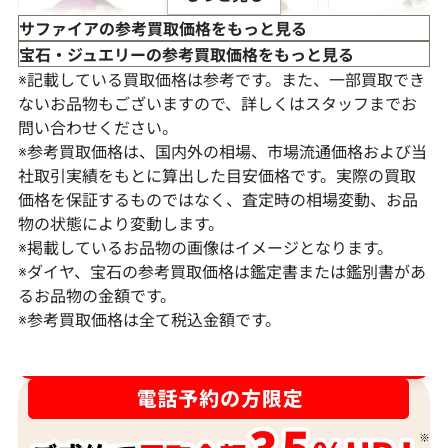
サファイアの参考買取価格をもっと見る
宝石・ジュエリーの参考買取価格をもっと見る
※記載している買取価格は参考です。また、一部買取でき
ないお品物もございますので、詳しくはスタッフまでお
問い合わせください。
※参考買取価格は、国内外の相場、市場流通価格および当
社取引実績をもとに算出した目安価格です。実際の買取
価格を保証するものではなく、査定時の相場変動、お品
物の状態により変動します。
※掲載しているお品物の画像はイメージとなります。
K18 サファイア ピアス/イヤリング
Pt･Pm900 
※ダイヤ、宝石の参考買取価格は鑑定書または鑑別書があ
ンド リング 15.46
るお品物の金額です。
※参考買取価格は全て税込金額です。
参考買取価格
参考買取価格
298,000
円
294,000
円
2026年7月10日時点
2026年6月11日
ダイヤ･宝石買取強化中！売るなら今！