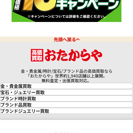
先頭へ戻る
金・貴金属/時計/宝石/ブランド品の高価買取なら
「おたからや」世界約1,940店舗以上展開。
無料査定・出張買取対応。
金・貴金属買取
金買取
宝石・ジュエリー買取
金の相場価格情報
宝石・ジュエリー買取
ブランド時計買取
金の参考買取価格一覧
ダイヤモンド買取
時計買取
ブランド品買取
インゴット買取
ダイヤモンド・宝石の参考価格一覧
ロレックス買取
ブランド買取
ブランドジュエリー買取
インゴットの相場価格情報
リング・結婚指輪買取
ロレックス デイトナ買取
ルイ・ヴィトン買取
カルティエ買取
24金買取
エメラルド買取
ロレックス サブマリーナー買取
ルイ・ヴィトン買取の参考価格一覧
ティファニー買取
24金の相場価格情報
サファイア買取
ロレックス GMTマスター買取
エルメス買取
ブルガリ買取