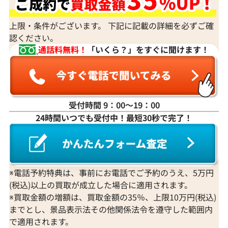
上限・条件がございます。 下記に記載の詳細を必ずご確
認ください。
通話料無料！
「いくら？」をすぐに聞けます！
受付時間 9：00〜19：00
24時間いつでも受付中！最短30秒で完了！
Pt900/K18/K14WG サファイア・ダイヤモ
K18 ピンクサ
ンド ピアス/イヤリング 1.32・1.26・
ング D1.4ct
0.84・0.84ct
参考買取価格
参考買取価格
※電話予約特典は、事前にお電話でご予約のうえ、5万円
240,000
円
233,000
円
(税込)以上の買取が成立した場合に適用されます。
2026年7月10日時点
2026年6月10日
※買取金額の増額は、買取金額の35％、上限10万円(税込)
までとし、景品表示法その他関係法令を遵守した範囲内
で適用されます。