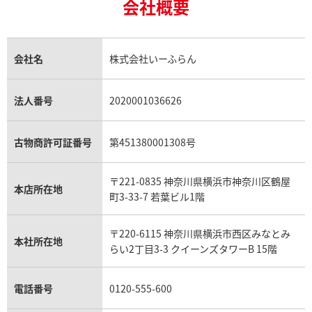
18金買取
ルビー買取
ロレックス エクスプローラー買取
会社概要
エルメス バーキン買取
ヴァンクリーフ＆アーペル買取
18金の相場価格情報
ヒスイ買取
ロレックス デイトジャスト買取
エルメス ケリー買取
ハリーウィンストン買取
金のアクセサリー買取
オパール買取
ロレックス 買取の参考価格一覧
エルメス買取の参考価格一覧
クロムハーツ買取
金貨買取
トパーズ買取
パテック フィリップ買取
シャネル買取
フレッド買取
貴金属買取
タンザナイト買取
パテック フィリップノーチラス買取
シャネル マトラッセ買取
ショーメ買取
会社名
株式会社いーふらん
プラチナ買取
アメジスト買取
オーデマ ピゲ買取
シャネル買取の参考価格一覧
ショパール買取
銀・シルバー買取
パライバトルマリン買取
オーデマ ピゲ ロイヤルオーク買取
ディオール買取
タサキ買取
パラジウム買取
キャッツアイ買取
ヴァシュロン・コンスタンタン買取
セリーヌ買取
法人番号
2020001036626
ダミアーニ買取
アレキサンドライト買取
A.ランゲ&ゾーネ買取
フェンディ買取
ピアジェ買取
ガーネット買取
ブレゲ買取
グッチ買取
ブシュロン買取
アクアマリン買取
オメガ買取
プラダ買取
古物商許可証番号
第451380001308号
モーブッサン買取
ウブロ買取
ミキモト買取
IWC買取
グラフ買取
〒221-0835 神奈川県横浜市神奈川区鶴屋
カルティエ買取
本店所在地
フランク ミュラー買取
町3-33-7 若葉ビル1階
リシャール・ミル買取
タグ・ホイヤー買取
〒220-6115 神奈川県横浜市西区みなとみ
パネライ買取
本社所在地
らい2丁目3-3 クイーンズタワーB 15階
チューダー（チュードル）買取
電話番号
0120-555-600