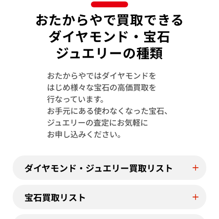
おたからやで買取できる
ダイヤモンド・宝石
ジュエリーの種類
おたからやではダイヤモンドを
はじめ様々な宝石の高価買取を
行なっています。
お手元にある使わなくなった宝石、
Pt･Pm900 サファイア・ダイヤモンド ピ
Pt･Pm900 
ジュエリーの査定にお気軽に
アス/イヤリング 0.34・D0.15・0.33・
アス/イヤリング 0.
お申し込みください。
D0.15ct
参考買取価格
参考買取価格
62,000
円
59,000
円
ダイヤモンド・ジュエリー買取リスト
2026年1月10日時点
2026年6月10日
宝石買取リスト