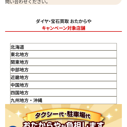
問い合わせください。
ダイヤ・宝石買取 おたからや
キャンペーン対象店舗
北海道
東北地方
青森県
関東地方
岩手県
東京都
中部地方
宮城県
神奈川県
新潟県
近畿地方
秋田県
埼玉県
富山県
三重県
中国地方
山形県
千葉県
石川県
滋賀県
鳥取県
四国地方
福島県
茨城県
山梨県
京都府
島根県
徳島県
九州地方・沖縄
栃木県
長野県
大阪府
岡山県
香川県
福岡県
群馬県
岐阜県
兵庫県
広島県
愛媛県
佐賀県
静岡県
奈良県
山口県
長崎県