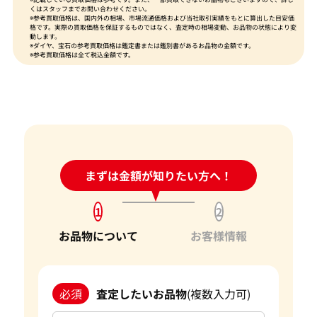
くはスタッフまでお問い合わせください。
※参考買取価格は、国内外の相場、市場流通価格および当社取引実績をもとに算出した目安価
格です。実際の買取価格を保証するものではなく、査定時の相場変動、お品物の状態により変
動します。
※ダイヤ、宝石の参考買取価格は鑑定書または鑑別書があるお品物の金額です。
※参考買取価格は全て税込金額です。
24時間受付中!
まずは金額が知りたい方へ！
問い合わせフォーム
1
2
お品物について
お客様情報
必須
査定したいお品物
(複数入力可)