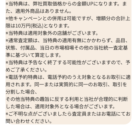
※当特典は、弊社買取価格からの金額UPになります。ま
た、適用外商品はありません。
※他キャンペーンとの併用は可能ですが、増額分の合計上
限は10万円(税込)となります。
※当特典は適用対象外の店舗がございます。
※通常査定額は、当特典の適用有無にかかわらず、品目、
状態、付属品、当日の市場相場その他の当社統一査定基
準に基づいて算定します。
※当特典は予告なく終了する可能性がございますので、予
めご了承ください。
※電話予約特典は、電話予約のうえ対象となるお取引に適
Pt900/K18 サファイア・多色石 ブローチ
K14 サファイ
用されます。同一または実質的に同一のお取引、取引を
105.15・0.16・0.27・0.49ct
ット/バングル 1.2
分割した場合、
参考買取価格
参考買取価格
その他当特典の趣旨に反する利用と当社が合理的に判断
201,000
円
125,000
円
した場合は、適用対象外となる場合がございます。
2026年7月10日時点
2026年2月11日
※ご不明な点がございましたら査定員またはお電話にてお
問い合わせください。