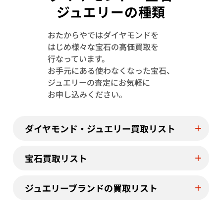
ジュエリーの種類
おたからやではダイヤモンドを
はじめ様々な宝石の高価買取を
行なっています。
Pt･Pm900 スターサファイア・ダイヤモ
Pt･Pm900 
お手元にある使わなくなった宝石、
ンド リング SS10.56・D1.45ct
ド リング 1.78ct 
ジュエリーの査定にお気軽に
参考買取価格
参考買取価格
お申し込みください。
173,000
円
154,000
円
2025年11月10日時点
2025年11月10
ダイヤモンド・ジュエリー買取リスト
宝石買取リスト
ジュエリーブランドの買取リスト
ダイヤ･宝石買取強化中！売るなら今！