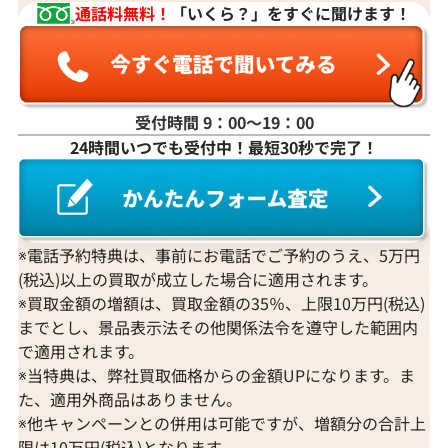
通話料無料！
「いくら？」をすぐに聞けます！
受付時間 9：00〜19：00
24時間いつでも受付中！最短30秒で完了！
K18 / K18WG スターサファイア・多色石
Pt･Pm900 
リング 5.92・0.77・0.223ct
ンド リング 0.53
参考買取価格
参考買取価格
375,000
円
361,000
円
※電話予約特典は、事前にお電話でご予約のうえ、5万円
2026年3月11日時点
2026年2月10日
(税込)以上の買取が成立した場合に適用されます。
※買取金額の増額は、買取金額の35％、上限10万円(税込)
までとし、景品表示法その他関係法令を遵守した範囲内
で適用されます。
※当特典は、弊社買取価格からの金額UPになります。ま
た、適用外商品はありません。
※他キャンペーンとの併用は可能ですが、増額分の合計上
限は10万円(税込)となります。