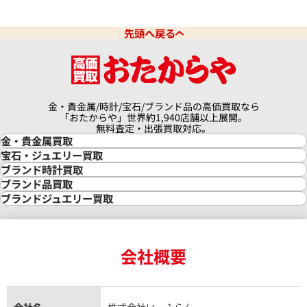
先頭へ戻る
金・貴金属/時計/宝石/ブランド品の高価買取なら
「おたからや」世界約1,940店舗以上展開。
無料査定・出張買取対応。
金・貴金属買取
金買取
宝石・ジュエリー買取
金の相場価格情報
宝石・ジュエリー買取
ブランド時計買取
金の参考買取価格一覧
ダイヤモンド買取
時計買取
ブランド品買取
インゴット買取
ダイヤモンド・宝石の参考価格一覧
ロレックス買取
ブランド買取
ブランドジュエリー買取
インゴットの相場価格情報
リング・結婚指輪買取
ロレックス デイトナ買取
ルイ・ヴィトン買取
カルティエ買取
24金買取
エメラルド買取
ロレックス サブマリーナー買取
ルイ・ヴィトン買取の参考価格一覧
ティファニー買取
24金の相場価格情報
サファイア買取
ロレックス GMTマスター買取
エルメス買取
ブルガリ買取
18金買取
ルビー買取
ロレックス エクスプローラー買取
会社概要
エルメス バーキン買取
ヴァンクリーフ＆アーペル買取
18金の相場価格情報
ヒスイ買取
ロレックス デイトジャスト買取
エルメス ケリー買取
ハリーウィンストン買取
金のアクセサリー買取
オパール買取
ロレックス 買取の参考価格一覧
エルメス買取の参考価格一覧
クロムハーツ買取
金貨買取
トパーズ買取
パテック フィリップ買取
シャネル買取
フレッド買取
貴金属買取
タンザナイト買取
パテック フィリップノーチラス買取