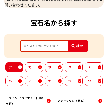
問い合わせください。
宝石名から探す
検索
ア
カ
サ
タ
ナ
ハ
マ
ヤ
ラ
ワ
アウイン(アウイナイト)（藍
アクアマリン（藍玉）
宝石）