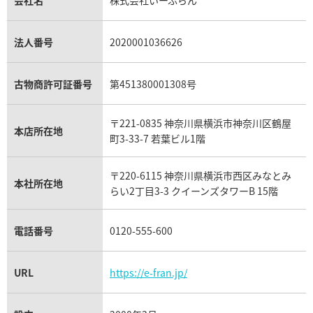
シャネル マトラッセ買取
ショーメ買取
会社名
株式会社いーふらん
プラチナ買取
アメジスト買取
オーデマ ピゲ買取
シャネル買取の参考価格一覧
ショパール買取
銀・シルバー買取
パライバトルマリン買取
オーデマ ピゲ ロイヤルオーク買取
ディオール買取
タサキ買取
パラジウム買取
キャッツアイ買取
ヴァシュロン・コンスタンタン買取
セリーヌ買取
法人番号
2020001036626
ダミアーニ買取
アレキサンドライト買取
A.ランゲ&ゾーネ買取
フェンディ買取
ピアジェ買取
ガーネット買取
ブレゲ買取
グッチ買取
ブシュロン買取
アクアマリン買取
オメガ買取
プラダ買取
古物商許可証番号
第451380001308号
モーブッサン買取
ウブロ買取
ミキモト買取
IWC買取
グラフ買取
〒221-0835 神奈川県横浜市神奈川区鶴屋
カルティエ買取
本店所在地
フランク ミュラー買取
町3-33-7 若葉ビル1階
リシャール・ミル買取
タグ・ホイヤー買取
〒220-6115 神奈川県横浜市西区みなとみ
パネライ買取
本社所在地
らい2丁目3-3 クイーンズタワーB 15階
チューダー（チュードル）買取
電話番号
0120-555-600
URL
https://e-fran.jp/