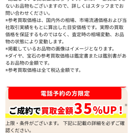
ないお品物もございますので、詳しくはスタッフまでお
問い合わせください。
※参考買取価格は、国内外の相場、市場流通価格および当
社取引実績をもとに算出した目安価格です。実際の買取
価格を保証するものではなく、査定時の相場変動、お品
物の状態により変動します。
※掲載しているお品物の画像はイメージとなります。
Pt･Pm900 スターサファイア・ダイヤモ
Pt･Pm900 
※ダイヤ、宝石の参考買取価格は鑑定書または鑑別書があ
ンド リング 15.58・0.8ct
ンド 7.96・0.18c
るお品物の金額です。
※参考買取価格は全て税込金額です。
参考買取価格
参考買取価格
414,000
円
410,000
円
2026年2月10日時点
2026年1月10日
ダイヤ･宝石買取強化中！売るなら今！
上限・条件がございます。 下記に記載の詳細を必ずご確
認ください。