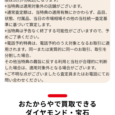
※当特典は適用対象外の店舗がございます。
※通常査定額は、当特典の適用有無にかかわらず、品目、
状態、付属品、当日の市場相場その他の当社統一査定基
準に基づいて算定します。
※当特典は予告なく終了する可能性がございますので、予
めご了承ください。
Pt･Pm900 スターサファイア・ダイヤモ
Pt･Pm900 
※電話予約特典は、電話予約のうえ対象となるお取引に適
ンド リング 10.17・0.84ct
ンド リング 15.46
用されます。同一または実質的に同一のお取引、取引を
参考買取価格
参考買取価格
分割した場合、
318,000
円
294,000
円
その他当特典の趣旨に反する利用と当社が合理的に判断
2026年3月10日時点
2026年6月11日
した場合は、適用対象外となる場合がございます。
※ご不明な点がございましたら査定員またはお電話にてお
問い合わせください。
おたからやで買取できる
ダイヤモンド・宝石