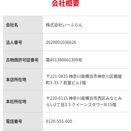
18金買取
ルビー買取
ロレックス エクスプローラー買取
会社概要
エルメス バーキン買取
ヴァンクリーフ＆アーペル買取
18金の相場価格情報
ヒスイ買取
ロレックス デイトジャスト買取
エルメス ケリー買取
ハリーウィンストン買取
金のアクセサリー買取
オパール買取
ロレックス 買取の参考価格一覧
エルメス買取の参考価格一覧
クロムハーツ買取
金貨買取
トパーズ買取
パテック フィリップ買取
シャネル買取
フレッド買取
貴金属買取
タンザナイト買取
パテック フィリップノーチラス買取
シャネル マトラッセ買取
ショーメ買取
会社名
株式会社いーふらん
プラチナ買取
アメジスト買取
オーデマ ピゲ買取
シャネル買取の参考価格一覧
ショパール買取
銀・シルバー買取
パライバトルマリン買取
オーデマ ピゲ ロイヤルオーク買取
ディオール買取
タサキ買取
パラジウム買取
キャッツアイ買取
ヴァシュロン・コンスタンタン買取
セリーヌ買取
法人番号
2020001036626
ダミアーニ買取
アレキサンドライト買取
A.ランゲ&ゾーネ買取
フェンディ買取
ピアジェ買取
ガーネット買取
ブレゲ買取
グッチ買取
ブシュロン買取
アクアマリン買取
オメガ買取
プラダ買取
古物商許可証番号
第451380001308号
モーブッサン買取
ウブロ買取
ミキモト買取
IWC買取
グラフ買取
〒221-0835 神奈川県横浜市神奈川区鶴屋
カルティエ買取
本店所在地
フランク ミュラー買取
町3-33-7 若葉ビル1階
リシャール・ミル買取
タグ・ホイヤー買取
〒220-6115 神奈川県横浜市西区みなとみ
パネライ買取
本社所在地
らい2丁目3-3 クイーンズタワーB 15階
チューダー（チュードル）買取
電話番号
0120-555-600