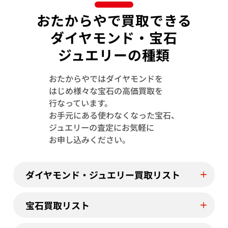
おたからやで買取できる
ダイヤモンド・宝石
ジュエリーの種類
おたからやではダイヤモンドを
はじめ様々な宝石の高価買取を
行なっています。
お手元にある使わなくなった宝石、
Pt･Pm900 サファイア・ダイヤモンド ピ
Pt･Pm900 
ジュエリーの査定にお気軽に
アス/イヤリング 0.34・D0.15・0.33・
アス/イヤリング 0.
お申し込みください。
D0.15ct
参考買取価格
参考買取価格
62,000
円
59,000
円
ダイヤモンド・ジュエリー買取リスト
2026年1月10日時点
2026年6月10日
宝石買取リスト