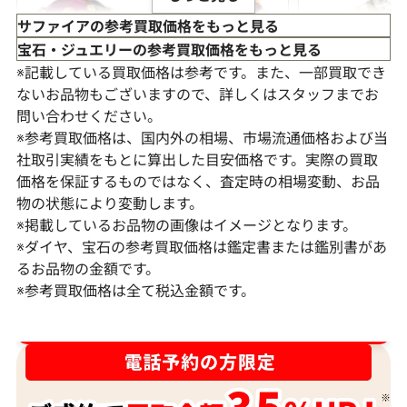
サファイアの参考買取価格をもっと見る
宝石・ジュエリーの参考買取価格をもっと見る
※記載している買取価格は参考です。また、一部買取でき
ないお品物もございますので、詳しくはスタッフまでお
問い合わせください。
※参考買取価格は、国内外の相場、市場流通価格および当
社取引実績をもとに算出した目安価格です。実際の買取
価格を保証するものではなく、査定時の相場変動、お品
物の状態により変動します。
※掲載しているお品物の画像はイメージとなります。
K18 サファイア ピアス/イヤリング
Pt･Pm900 
※ダイヤ、宝石の参考買取価格は鑑定書または鑑別書があ
ンド リング 15.46
るお品物の金額です。
※参考買取価格は全て税込金額です。
参考買取価格
参考買取価格
298,000
円
294,000
円
2026年7月10日時点
2026年6月11日
ダイヤ･宝石買取強化中！売るなら今！