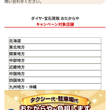
問い合わせください。
ダイヤ・宝石買取 おたからや
キャンペーン対象店舗
北海道
東北地方
青森県
関東地方
岩手県
東京都
中部地方
宮城県
神奈川県
新潟県
近畿地方
秋田県
埼玉県
富山県
三重県
中国地方
山形県
千葉県
石川県
滋賀県
鳥取県
四国地方
福島県
茨城県
山梨県
京都府
島根県
徳島県
九州地方・沖縄
栃木県
長野県
大阪府
岡山県
香川県
福岡県
群馬県
岐阜県
兵庫県
広島県
愛媛県
佐賀県
静岡県
奈良県
山口県
長崎県