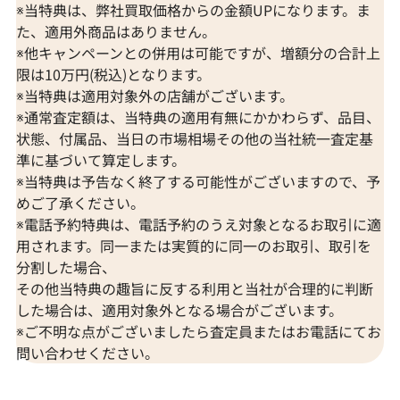
※当特典は、弊社買取価格からの金額UPになります。ま
た、適用外商品はありません。
※他キャンペーンとの併用は可能ですが、増額分の合計上
限は10万円(税込)となります。
※当特典は適用対象外の店舗がございます。
※通常査定額は、当特典の適用有無にかかわらず、品目、
状態、付属品、当日の市場相場その他の当社統一査定基
準に基づいて算定します。
※当特典は予告なく終了する可能性がございますので、予
めご了承ください。
※電話予約特典は、電話予約のうえ対象となるお取引に適
Pt900/K18 サファイア・多色石 ブローチ
K14 サファイ
用されます。同一または実質的に同一のお取引、取引を
105.15・0.16・0.27・0.49ct
ット/バングル 1.2
分割した場合、
参考買取価格
参考買取価格
その他当特典の趣旨に反する利用と当社が合理的に判断
201,000
円
125,000
円
した場合は、適用対象外となる場合がございます。
2026年7月10日時点
2026年2月11日
※ご不明な点がございましたら査定員またはお電話にてお
問い合わせください。