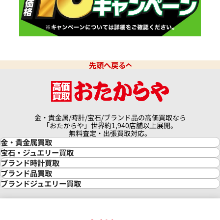
先頭へ戻る
金・貴金属/時計/宝石/ブランド品の高価買取なら
「おたからや」世界約1,940店舗以上展開。
無料査定・出張買取対応。
金・貴金属買取
金買取
宝石・ジュエリー買取
金の相場価格情報
宝石・ジュエリー買取
ブランド時計買取
金の参考買取価格一覧
ダイヤモンド買取
時計買取
ブランド品買取
インゴット買取
ダイヤモンド・宝石の参考価格一覧
ロレックス買取
ブランド買取
ブランドジュエリー買取
インゴットの相場価格情報
リング・結婚指輪買取
ロレックス デイトナ買取
ルイ・ヴィトン買取
カルティエ買取
24金買取
エメラルド買取
ロレックス サブマリーナー買取
ルイ・ヴィトン買取の参考価格一覧
ティファニー買取
24金の相場価格情報
サファイア買取
ロレックス GMTマスター買取
エルメス買取
ブルガリ買取