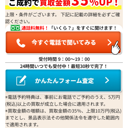
上限・条件がございます。 下記に記載の詳細を必ずご確
認ください。
通話料無料！
「いくら？」をすぐに聞けます！
受付時間 9：00〜19：00
24時間いつでも受付中！最短30秒で完了！
Pt900/K18/K14WG サファイア・ダイヤモ
K18 ピンクサ
ンド ピアス/イヤリング 1.32・1.26・
ング D1.4ct
0.84・0.84ct
参考買取価格
参考買取価格
※電話予約特典は、事前にお電話でご予約のうえ、5万円
240,000
円
233,000
円
(税込)以上の買取が成立した場合に適用されます。
2026年7月10日時点
2026年6月10日
※買取金額の増額は、買取金額の35％、上限10万円(税込)
までとし、景品表示法その他関係法令を遵守した範囲内
で適用されます。