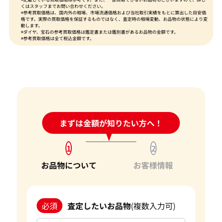
くはスタッフまでお問い合わせください。
※参考買取価格は、国内外の相場、市場流通価格および当社取引実績をもとに算出した目安価
格です。実際の買取価格を保証するものではなく、査定時の相場変動、お品物の状態により変
動します。
※ダイヤ、宝石の参考買取価格は鑑定書または鑑別書があるお品物の金額です。
※参考買取価格は全て税込金額です。
24時間受付中!
まずは金額が知りたい方へ！
問い合わせフォーム
1
2
お品物について
お客様情報
必須
査定したいお品物
(複数入力可)