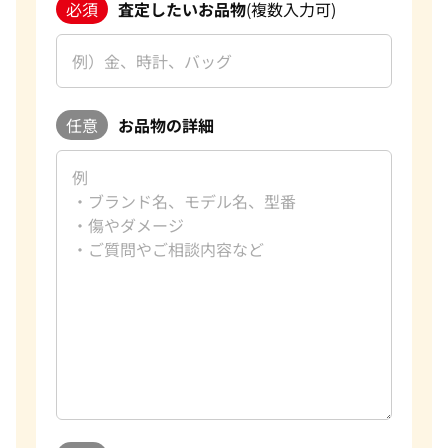
必須
査定したいお品物
(複数入力可)
任意
お品物の詳細