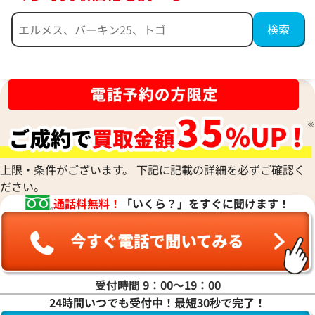
ブランド品買取強化中！売るなら今！
上限・条件がございます。 下記に記載の詳細を必ずご確認く
ジバンシィ アンティゴナスモール ハンド
ボッテガ・ヴェネ
ださい。
バッグ レザー
ージュ トートバッ
通話料無料！
「いくら？」をすぐに聞けます！
参考買取価格
参考買取価格
65,000
円
32,000
円
2026年7月13日時点
2026年7月13日時
受付時間 9：00〜19：00
24時間いつでも受付中！最短30秒で完了！