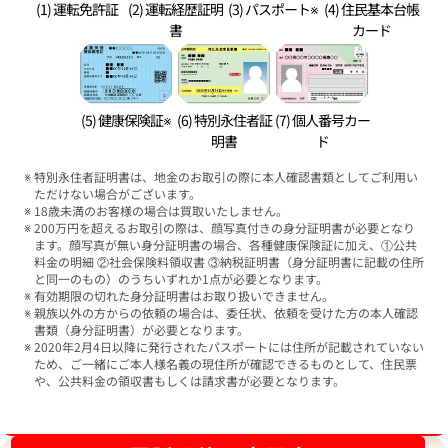
(1) 運転免許証
(2) 運転経歴証明
(3) パスポート※
(4) 住民基本台帳
書
カード
(5) 健康保険証※
(6) 特別永住者証
(7) 個人番号カー
明書
ド
特別永住者証明書は、地金のお取引の際に本人確認書類としてご利用い
ただけない場合がございます。
18歳未満のお客様の場合は買取いたしません。
200万円を超えるお取引の際は、顔写真付きの身分証明書が必要となり
ます。顔写真が無い身分証明書の場合、各種健康保険証に加え、①公共
料金の明細 ②社会保険料領収書 ③納税証明書（身分証明書に記載の住所
と同一のもの）のうちいずれか1点が必要となります。
有効期限の切れた身分証明書はお取り扱いできません。
親族以外の方からの依頼の場合は、委任状、依頼を受けた方の本人確認
書類（身分証明書）が必要となります。
2020年2月4日以降に発行されたパスポートには住所が記載されていない
ため、ご一緒にご本人様名義の現住所が確認できるものとして、住民票
や、公共料金の領収書もしくは請求書が必要となります。
ブランド品買取強化中！売るなら今！