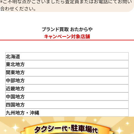
※ご不明な点がございましたら査定員またはお電話にてお問い
合わせください。
ブランド買取 おたからや
キャンペーン対象店舗
北海道
東北地方
青森県
関東地方
岩手県
東京都
中部地方
宮城県
神奈川県
新潟県
近畿地方
秋田県
埼玉県
富山県
三重県
中国地方
山形県
千葉県
石川県
滋賀県
鳥取県
四国地方
福島県
茨城県
山梨県
京都府
島根県
徳島県
九州地方・沖縄
栃木県
長野県
大阪府
岡山県
香川県
福岡県
群馬県
岐阜県
兵庫県
広島県
愛媛県
佐賀県