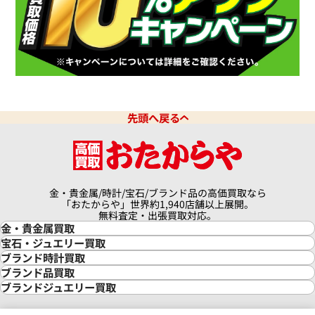
先頭へ戻る
金・貴金属/時計/宝石/ブランド品の高価買取なら
「おたからや」世界約1,940店舗以上展開。
無料査定・出張買取対応。
金・貴金属買取
金買取
宝石・ジュエリー買取
金の相場価格情報
宝石・ジュエリー買取
ブランド時計買取
金の参考買取価格一覧
ダイヤモンド買取
時計買取
ブランド品買取
インゴット買取
ダイヤモンド・宝石の参考価格一覧
ロレックス買取
ブランド買取
ブランドジュエリー買取
インゴットの相場価格情報
リング・結婚指輪買取
ロレックス デイトナ買取
ルイ・ヴィトン買取
カルティエ買取
24金買取
エメラルド買取
ロレックス サブマリーナー買取
ルイ・ヴィトン買取の参考価格一覧
ティファニー買取