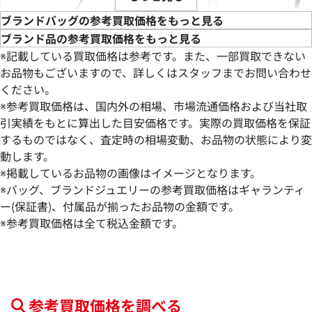
ブランドバッグの参考買取価格をもっと見る
ブランド品の参考買取価格をもっと見る
※記載している買取価格は参考です。また、一部買取できない
お品物もございますので、詳しくはスタッフまでお問い合わせ
ください。
※参考買取価格は、国内外の相場、市場流通価格および当社取
引実績をもとに算出した目安価格です。実際の買取価格を保証
するものではなく、査定時の相場変動、お品物の状態により変
動します。
※掲載しているお品物の画像はイメージとなります。
トッズ ハンドバッグ レザー
ルイ・ヴィトン ダ
※バッグ、ブランドジュエリーの参考買取価格はギャランティ
サック N51132
ー(保証書)、付属品が揃ったお品物の金額です。
※参考買取価格は全て税込金額です。
参考買取価格
参考買取価格
67,000
円
67,000
円
2026年6月28日時点
2025年11月28日
参考買取価格を調べる