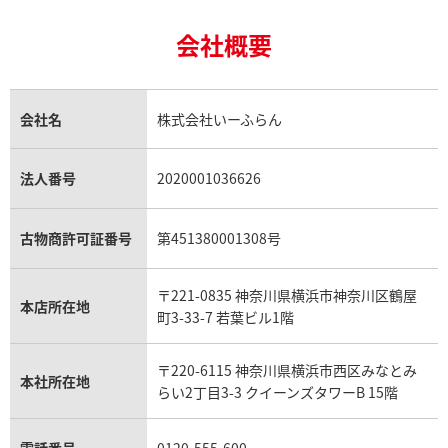
24金の相場価格情報
サファイア買取
ロレックス GMTマスター買取
エルメス買取
ブルガリ買取
18金買取
ルビー買取
ロレックス エクスプローラー買取
会社概要
エルメス バーキン買取
ヴァンクリーフ＆アーペル買取
18金の相場価格情報
ヒスイ買取
ロレックス デイトジャスト買取
エルメス ケリー買取
ハリーウィンストン買取
金のアクセサリー買取
オパール買取
ロレックス 買取の参考価格一覧
エルメス買取の参考価格一覧
クロムハーツ買取
金貨買取
トパーズ買取
パテック フィリップ買取
シャネル買取
フレッド買取
貴金属買取
タンザナイト買取
パテック フィリップノーチラス買取
シャネル マトラッセ買取
ショーメ買取
会社名
株式会社いーふらん
プラチナ買取
アメジスト買取
オーデマ ピゲ買取
シャネル買取の参考価格一覧
ショパール買取
銀・シルバー買取
パライバトルマリン買取
オーデマ ピゲ ロイヤルオーク買取
ディオール買取
タサキ買取
パラジウム買取
キャッツアイ買取
ヴァシュロン・コンスタンタン買取
セリーヌ買取
法人番号
2020001036626
ダミアーニ買取
アレキサンドライト買取
A.ランゲ&ゾーネ買取
フェンディ買取
ピアジェ買取
ガーネット買取
ブレゲ買取
グッチ買取
ブシュロン買取
アクアマリン買取
オメガ買取
プラダ買取
古物商許可証番号
第451380001308号
モーブッサン買取
ウブロ買取
ミキモト買取
IWC買取
グラフ買取
〒221-0835 神奈川県横浜市神奈川区鶴屋
カルティエ買取
本店所在地
フランク ミュラー買取
町3-33-7 若葉ビル1階
リシャール・ミル買取
タグ・ホイヤー買取
〒220-6115 神奈川県横浜市西区みなとみ
パネライ買取
本社所在地
らい2丁目3-3 クイーンズタワーB 15階
チューダー（チュードル）買取