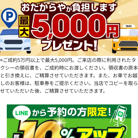
静岡県
奈良県
山口県
長崎県
愛知県
和歌山県
熊本県
大分県
宮崎県
鹿児島県
※ご成約5万円以上で最大5,000円。ご来店の際に利用されたタ
クシーの領収書を、ご成約時にお渡しください。領収書の原本
と引き換えに、ご精算させていただきます。また、お車でお越
しのお客様は、駐車券をご提示ください。当店でコピーを取ら
せていただいた後、ご精算させていただきます。