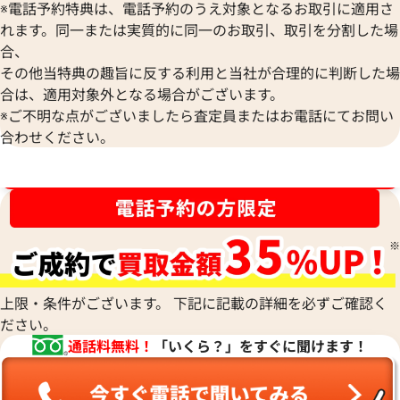
※電話予約特典は、電話予約のうえ対象となるお取引に適用さ
れます。同一または実質的に同一のお取引、取引を分割した場
合、
その他当特典の趣旨に反する利用と当社が合理的に判断した場
合は、適用対象外となる場合がございます。
※ご不明な点がございましたら査定員またはお電話にてお問い
合わせください。
ブランド品買取強化中！売るなら今！
フェンディ プチトゥージュール ハンドバ
ヴィヴィアンウエス
ッグ レザー
グ ハラコ エナメル
参考買取価格
参考買取価格
19,000
円
15,000
円
2026年7月13日時点
2026年7月17日時
上限・条件がございます。 下記に記載の詳細を必ずご確認く
ださい。
通話料無料！
「いくら？」をすぐに聞けます！