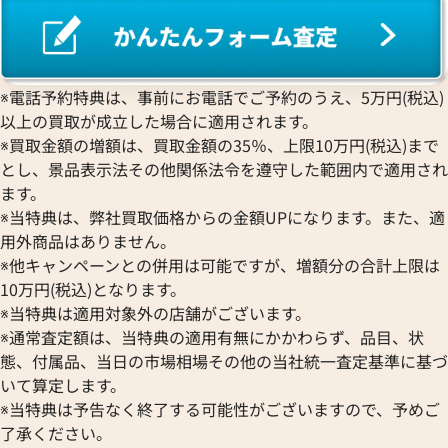
※電話予約特典は、事前にお電話でご予約のうえ、5万円(税込)
以上の買取が成立した場合に適用されます。
※買取金額の増額は、買取金額の35％、上限10万円(税込)まで
とし、景品表示法その他関係法令を遵守した範囲内で適用され
ます。
※当特典は、弊社買取価格からの金額UPになります。また、適
ドルチェ&ガッバーナ ショルダーバッグ
ステラマッカートニ
用外商品はありません。
ハラコ
バッグ スエード
※他キャンペーンとの併用は可能ですが、増額分の合計上限は
参考買取価格
参考買取価格
10万円(税込)となります。
21,000
円
21,000
円
※当特典は適用対象外の店舗がございます。
2026年2月3日時点
2026年7月3日時点
※通常査定額は、当特典の適用有無にかかわらず、品目、状
態、付属品、当日の市場相場その他の当社統一査定基準に基づ
いて算定します。
※当特典は予告なく終了する可能性がございますので、予めご
了承ください。