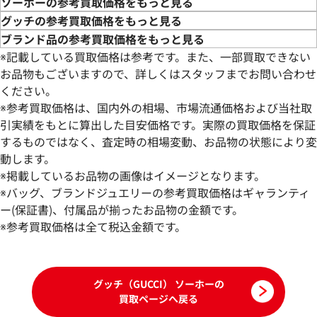
ソーホーの参考買取価格をもっと見る
グッチの参考買取価格をもっと見る
ブランド品の参考買取価格をもっと見る
※記載している買取価格は参考です。また、一部買取できない
お品物もございますので、詳しくはスタッフまでお問い合わせ
ください。
※参考買取価格は、国内外の相場、市場流通価格および当社取
引実績をもとに算出した目安価格です。実際の買取価格を保証
するものではなく、査定時の相場変動、お品物の状態により変
動します。
グッチ ソーホー ショルダーバッグ レザー
グッチ ソーホー 
※掲載しているお品物の画像はイメージとなります。
参考買取価格
参考買取価格
※バッグ、ブランドジュエリーの参考買取価格はギャランティ
78,000
ー(保証書)、付属品が揃ったお品物の金額です。
円
75,000
円
2026年1月17日時点
2025年11月3日時
※参考買取価格は全て税込金額です。
グッチ（GUCCI） ソーホーの
買取ページへ戻る