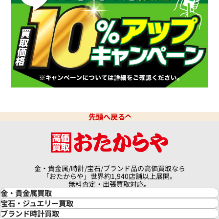
先頭へ戻る
金・貴金属/時計/宝石/ブランド品の高価買取なら
「おたからや」世界約1,940店舗以上展開。
無料査定・出張買取対応。
金・貴金属買取
金買取
宝石・ジュエリー買取
金の相場価格情報
宝石・ジュエリー買取
ブランド時計買取