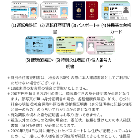
(1) 運転免許証
(2) 運転経歴証明
(3) パスポート※
(4) 住民基本台帳
書
カード
(5) 健康保険証※
(6) 特別永住者証
(7) 個人番号カー
明書
ド
特別永住者証明書は、地金のお取引の際に本人確認書類としてご利用い
ただけない場合がございます。
18歳未満のお客様の場合は買取いたしません。
200万円を超えるお取引の際は、顔写真付きの身分証明書が必要となり
ます。顔写真が無い身分証明書の場合、各種健康保険証に加え、①公共
料金の明細 ②社会保険料領収書 ③納税証明書（身分証明書に記載の住所
と同一のもの）のうちいずれか1点が必要となります。
有効期限の切れた身分証明書はお取り扱いできません。
親族以外の方からの依頼の場合は、委任状、依頼を受けた方の本人確認
書類（身分証明書）が必要となります。
2020年2月4日以降に発行されたパスポートには住所が記載されていない
ため、ご一緒にご本人様名義の現住所が確認できるものとして、住民票