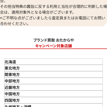
合、
その他当特典の趣旨に反する利用と当社が合理的に判断した場
合は、適用対象外となる場合がございます。
※ご不明な点がございましたら査定員またはお電話にてお問い
合わせください。
ブランド買取 おたからや
キャンペーン対象店舗
北海道
東北地方
青森県
関東地方
岩手県
東京都
中部地方
宮城県
神奈川県
新潟県
近畿地方
秋田県
埼玉県
富山県
三重県
中国地方
山形県
千葉県
石川県
滋賀県
鳥取県
四国地方
福島県
茨城県
山梨県
京都府
島根県
徳島県
九州地方・沖縄