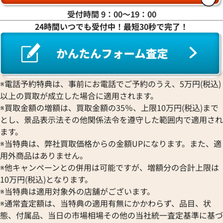
受付時間 9：00〜19：00
24時間いつでも受付中！最短30秒で完了！
※電話予約特典は、事前にお電話でご予約のうえ、5万円(税込)
グッチ ソーホー ショルダーバッグ レザー
グッチ ソーホー 
以上の買取が成立した場合に適用されます。
参考買取価格
参考買取価格
※買取金額の増額は、買取金額の35％、上限10万円(税込)まで
70,000
円
69,000
円
とし、景品表示法その他関係法令を遵守した範囲内で適用され
2026年5月3日時点
2026年2月3日時点
ます。
※当特典は、弊社買取価格からの金額UPになります。また、適
用外商品はありません。
※他キャンペーンとの併用は可能ですが、増額分の合計上限は
10万円(税込)となります。
※当特典は適用対象外の店舗がございます。
※通常査定額は、当特典の適用有無にかかわらず、品目、状
態、付属品、当日の市場相場その他の当社統一査定基準に基づ