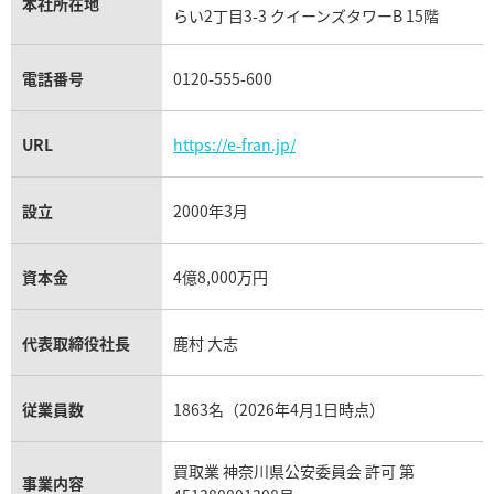
パネライ買取
本社所在地
らい2丁目3-3 クイーンズタワーB 15階
チューダー（チュードル）買取
電話番号
0120-555-600
URL
https://e-fran.jp/
設立
2000年3月
資本金
4億8,000万円
代表取締役社長
鹿村 大志
従業員数
1863名（2026年4月1日時点）
買取業 神奈川県公安委員会 許可 第
事業内容