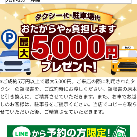
栃木県
長野県
大阪府
岡山県
香川県
福岡県
群馬県
岐阜県
兵庫県
広島県
愛媛県
佐賀県
静岡県
奈良県
山口県
長崎県
愛知県
和歌山県
熊本県
大分県
宮崎県
鹿児島県
※ご成約5万円以上で最大5,000円。ご来店の際に利用されたタ
クシーの領収書を、ご成約時にお渡しください。領収書の原本
と引き換えに、ご精算させていただきます。また、お車でお越
しのお客様は、駐車券をご提示ください。当店でコピーを取ら
せていただいた後、ご精算させていただきます。