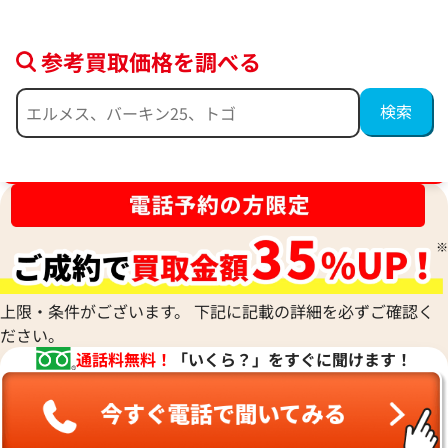
参考買取価格を調べる
ブランド品買取強化中！売るなら今！
グッチ ソーホー チェーンウォレット レザ
グッチ ソーホー 
ー
参考買取価格
参考買取価格
72,000
円
70,000
円
2026年3月17日時点
2025年12月3日時
上限・条件がございます。 下記に記載の詳細を必ずご確認く
ださい。
通話料無料！
「いくら？」をすぐに聞けます！