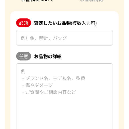
必須
査定したいお品物
(複数入力可)
任意
お品物の詳細