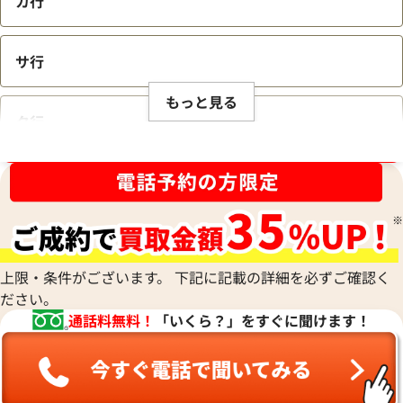
カ行
サ行
もっと見る
タ行
ブランド品買取強化中！売るなら今！
ナ行
ハ行
上限・条件がございます。 下記に記載の詳細を必ずご確認く
ださい。
マ行
通話料無料！
「いくら？」をすぐに聞けます！
ヤ行