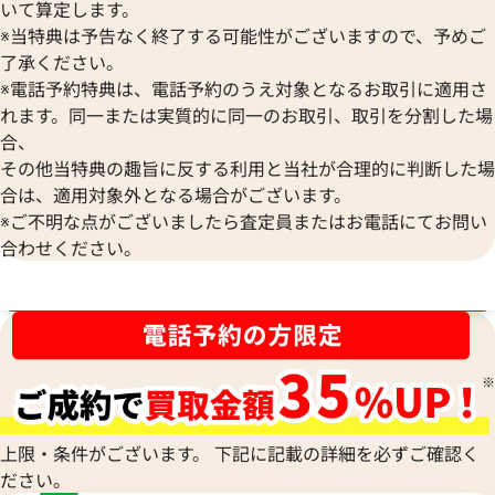
いて算定します。
※当特典は予告なく終了する可能性がございますので、予めご
了承ください。
※電話予約特典は、電話予約のうえ対象となるお取引に適用さ
れます。同一または実質的に同一のお取引、取引を分割した場
合、
グッチ ソーホー ハンドバッグ キャンバス
グッチ ソーホー 
その他当特典の趣旨に反する利用と当社が合理的に判断した場
レザー
合は、適用対象外となる場合がございます。
参考買取価格
参考買取価格
※ご不明な点がございましたら査定員またはお電話にてお問い
67,000
円
65,000
円
合わせください。
2026年4月3日時点
2026年5月3日時点
ブランド品買取強化中！売るなら今！
上限・条件がございます。 下記に記載の詳細を必ずご確認く
ださい。