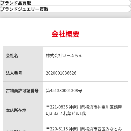
金の参考買取価格一覧
ダイヤモンド買取
時計買取
ブランド品買取
インゴット買取
ダイヤモンド・宝石の参考価格一覧
ロレックス買取
ブランド買取
ブランドジュエリー買取
インゴットの相場価格情報
リング・結婚指輪買取
ロレックス デイトナ買取
ルイ・ヴィトン買取
カルティエ買取
24金買取
エメラルド買取
ロレックス サブマリーナー買取
ルイ・ヴィトン買取の参考価格一覧
ティファニー買取
24金の相場価格情報
サファイア買取
ロレックス GMTマスター買取
エルメス買取
ブルガリ買取
18金買取
ルビー買取
ロレックス エクスプローラー買取
会社概要
エルメス バーキン買取
ヴァンクリーフ＆アーペル買取
18金の相場価格情報
ヒスイ買取
ロレックス デイトジャスト買取
エルメス ケリー買取
ハリーウィンストン買取
金のアクセサリー買取
オパール買取
ロレックス 買取の参考価格一覧
エルメス買取の参考価格一覧
クロムハーツ買取
金貨買取
トパーズ買取
パテック フィリップ買取
シャネル買取
フレッド買取
貴金属買取
タンザナイト買取
パテック フィリップノーチラス買取
シャネル マトラッセ買取
ショーメ買取
会社名
株式会社いーふらん
プラチナ買取
アメジスト買取
オーデマ ピゲ買取
シャネル買取の参考価格一覧
ショパール買取
銀・シルバー買取
パライバトルマリン買取
オーデマ ピゲ ロイヤルオーク買取
ディオール買取
タサキ買取
パラジウム買取
キャッツアイ買取
ヴァシュロン・コンスタンタン買取
セリーヌ買取
法人番号
2020001036626
ダミアーニ買取
アレキサンドライト買取
A.ランゲ&ゾーネ買取
フェンディ買取
ピアジェ買取
ガーネット買取
ブレゲ買取
グッチ買取
ブシュロン買取
アクアマリン買取
オメガ買取
プラダ買取
古物商許可証番号
第451380001308号
モーブッサン買取
ウブロ買取
ミキモト買取
IWC買取
グラフ買取
〒221-0835 神奈川県横浜市神奈川区鶴屋
カルティエ買取
本店所在地
フランク ミュラー買取
町3-33-7 若葉ビル1階
リシャール・ミル買取
タグ・ホイヤー買取
〒220-6115 神奈川県横浜市西区みなとみ