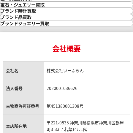
金買取
宝石・ジュエリー買取
金の相場価格情報
宝石・ジュエリー買取
ブランド時計買取
金の参考買取価格一覧
ダイヤモンド買取
時計買取
ブランド品買取
インゴット買取
ダイヤモンド・宝石の参考価格一覧
ロレックス買取
ブランド買取
ブランドジュエリー買取
インゴットの相場価格情報
リング・結婚指輪買取
ロレックス デイトナ買取
ルイ・ヴィトン買取
カルティエ買取
24金買取
エメラルド買取
ロレックス サブマリーナー買取
ルイ・ヴィトン買取の参考価格一覧
ティファニー買取
24金の相場価格情報
サファイア買取
ロレックス GMTマスター買取
エルメス買取
ブルガリ買取
18金買取
ルビー買取
ロレックス エクスプローラー買取
会社概要
エルメス バーキン買取
ヴァンクリーフ＆アーペル買取
18金の相場価格情報
ヒスイ買取
ロレックス デイトジャスト買取
エルメス ケリー買取
ハリーウィンストン買取
金のアクセサリー買取
オパール買取
ロレックス 買取の参考価格一覧
エルメス買取の参考価格一覧
クロムハーツ買取
金貨買取
トパーズ買取
パテック フィリップ買取
シャネル買取
フレッド買取
貴金属買取
タンザナイト買取
パテック フィリップノーチラス買取
シャネル マトラッセ買取
ショーメ買取
会社名
株式会社いーふらん
プラチナ買取
アメジスト買取
オーデマ ピゲ買取
シャネル買取の参考価格一覧
ショパール買取
銀・シルバー買取
パライバトルマリン買取
オーデマ ピゲ ロイヤルオーク買取
ディオール買取
タサキ買取
パラジウム買取
キャッツアイ買取
ヴァシュロン・コンスタンタン買取
セリーヌ買取
法人番号
2020001036626
ダミアーニ買取
アレキサンドライト買取
A.ランゲ&ゾーネ買取
フェンディ買取
ピアジェ買取
ガーネット買取
ブレゲ買取
グッチ買取
ブシュロン買取
アクアマリン買取
オメガ買取
プラダ買取
古物商許可証番号
第451380001308号
モーブッサン買取
ウブロ買取
ミキモト買取
IWC買取
グラフ買取
〒221-0835 神奈川県横浜市神奈川区鶴屋
カルティエ買取
本店所在地
フランク ミュラー買取
町3-33-7 若葉ビル1階