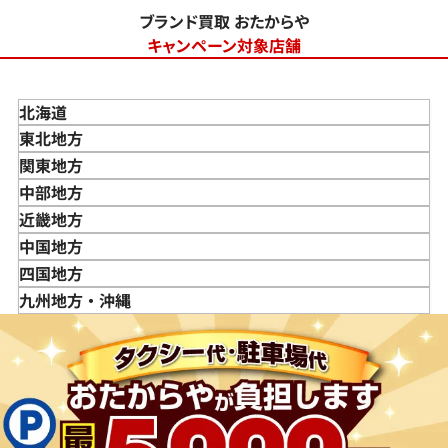
ブランド買取 おたからや
キャンペーン対象店舗
北海道
東北地方
青森県
関東地方
岩手県
東京都
中部地方
宮城県
神奈川県
新潟県
近畿地方
秋田県
埼玉県
富山県
三重県
中国地方
山形県
千葉県
石川県
滋賀県
鳥取県
四国地方
福島県
茨城県
山梨県
京都府
島根県
徳島県
九州地方・沖縄
栃木県
長野県
大阪府
岡山県
香川県
福岡県
群馬県
岐阜県
兵庫県
広島県
愛媛県
佐賀県
静岡県
奈良県
山口県
長崎県
愛知県
和歌山県
熊本県
大分県