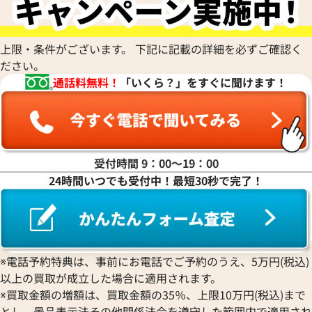
参考買取価格
参考買取価格
45,000
円
43,000
円
2026年4月28日時点
2025年11月17日
上限・条件がございます。 下記に記載の詳細を必ずご確認く
ださい。
通話料無料！
「いくら？」をすぐに聞けます！
受付時間 9：00〜19：00
24時間いつでも受付中！最短30秒で完了！
※電話予約特典は、事前にお電話でご予約のうえ、5万円(税込)
サンローラン カサンドラ 財布 レザー
サンローラン クラ
以上の買取が成立した場合に適用されます。
レザー
※買取金額の増額は、買取金額の35％、上限10万円(税込)まで
参考買取価格
参考買取価格
とし、景品表示法その他関係法令を遵守した範囲内で適用され