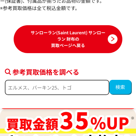
参考買取価格
参考買取価格
ー(保証書)、付属品が揃ったお品物の金額です。
47,000
※参考買取価格は全て税込金額です。
円
45,000
円
2026年3月17日時点
2026年4月28日時
サンローラン(Saint Laurent) サンロー
ラン 財布の
買取ページへ戻る
参考買取価格を調べる
ブランド品買取強化中！売るなら今！
サンローラン カサンドラ モノグラムサン
サンローラン クラ
ローランフルジップウォレット 財布 レザ
ーンウォレット レ
ー