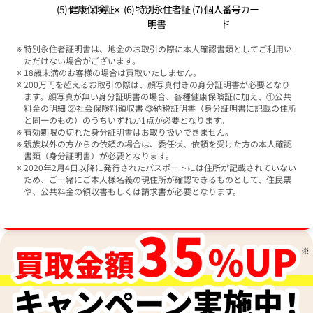
(5) 健康保険証※
(6) 特別永住者証
(7) 個人番号カー
明書
ド
特別永住者証明書は、地金のお取引の際に本人確認書類としてご利用い
ただけない場合がございます。
18歳未満のお客様の場合は買取いたしません。
200万円を超えるお取引の際は、顔写真付きの身分証明書が必要となり
ます。顔写真が無い身分証明書の場合、各種健康保険証に加え、①公共
料金の明細 ②社会保険料領収書 ③納税証明書（身分証明書に記載の住所
と同一のもの）のうちいずれか1点が必要となります。
有効期限の切れた身分証明書はお取り扱いできません。
親族以外の方からの依頼の場合は、委任状、依頼を受けた方の本人確認
書類（身分証明書）が必要となります。
2020年2月4日以降に発行されたパスポートには住所が記載されていない
ため、ご一緒にご本人様名義の現住所が確認できるものとして、住民票
や、公共料金の領収書もしくは請求書が必要となります。
ブランド品買取強化中！売るなら今！