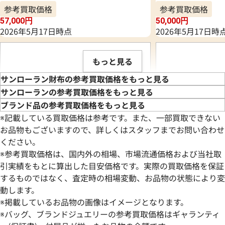
参考買取価格
参考買取価格
57,000
円
50,000
円
2026年5月17日時点
2026年5月17日時
もっと見る
サンローラン財布の参考買取価格をもっと見る
サンローランの参考買取価格をもっと見る
ブランド品の参考買取価格をもっと見る
※記載している買取価格は参考です。また、一部買取できない
お品物もございますので、詳しくはスタッフまでお問い合わせ
ください。
※参考買取価格は、国内外の相場、市場流通価格および当社取
引実績をもとに算出した目安価格です。実際の買取価格を保証
するものではなく、査定時の相場変動、お品物の状態により変
動します。
サンローラン タイニーカサンドラ 財布 ク
サンローラン カサ
※掲載しているお品物の画像はイメージとなります。
ロコ
ウォレット 財布 
※バッグ、ブランドジュエリーの参考買取価格はギャランティ