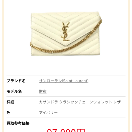
ブランド名
サンローラン(Saint Laurent)
モデル名
財布
詳細
カサンドラ クラシックチェーンウォレット レザー
色
アイボリー
買取参考価格
97,000円