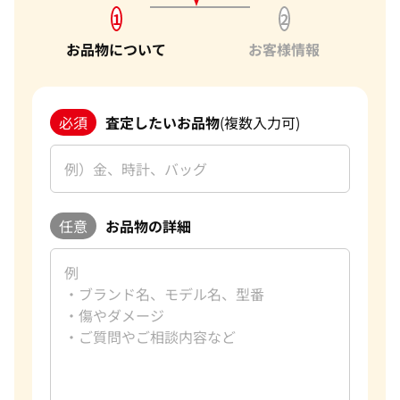
1
2
お品物について
お客様情報
必須
査定したいお品物
(複数入力可)
任意
お品物の詳細