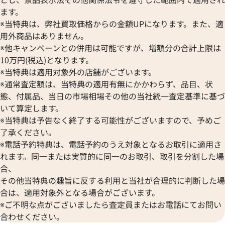
41,000
円
40,000
円
ます。
2026年4月17日時点
2025年9月3日時点
※当特典は、弊社買取価格からの金額UPになります。また、適
用外商品はありません。
※他キャンペーンとの併用は可能ですが、増額分の合計上限は
10万円(税込)となります。
※当特典は適用対象外の店舗がございます。
※通常査定額は、当特典の適用有無にかかわらず、品目、状
態、付属品、当日の市場相場その他の当社統一査定基準に基づ
いて算定します。
※当特典は予告なく終了する可能性がございますので、予めご
了承ください。
※電話予約特典は、電話予約のうえ対象となるお取引に適用さ
れます。同一または実質的に同一のお取引、取引を分割した場
合、
その他当特典の趣旨に反する利用と当社が合理的に判断した場
サンローラン カサンドラ 財布 レザー
サンローラン クラ
合は、適用対象外となる場合がございます。
レザー
※ご不明な点がございましたら査定員またはお電話にてお問い
参考買取価格
参考買取価格
合わせください。
39,000
円
39,000
円