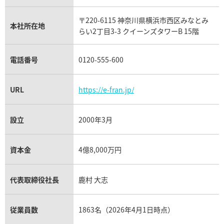
リシャール・ミル買取
タグ・ホイヤー買取
〒220-6115 神奈川県横浜市西区みなとみ
パネライ買取
本社所在地
らい2丁目3-3 クイーンズタワーB 15階
チューダー（チュードル）買取
電話番号
0120-555-600
URL
https://e-fran.jp/
設立
2000年3月
資本金
4億8,000万円
代表取締役社長
鹿村 大志
従業員数
1863名（2026年4月1日時点）