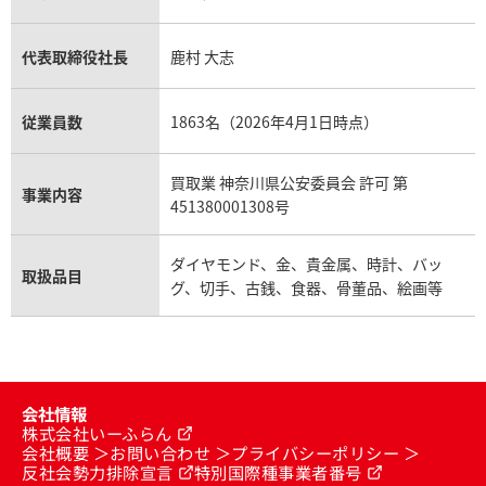
代表取締役社長
鹿村 大志
従業員数
1863名（2026年4月1日時点）
買取業 神奈川県公安委員会 許可 第
事業内容
451380001308号
ダイヤモンド、金、貴金属、時計、バッ
取扱品目
グ、切手、古銭、食器、骨董品、絵画等
会社情報
株式会社いーふらん
会社概要
お問い合わせ
プライバシーポリシー
反社会勢力排除宣言
特別国際種事業者番号