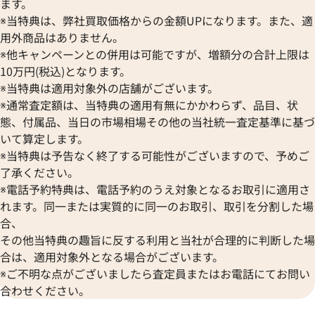
ます。
※当特典は、弊社買取価格からの金額UPになります。また、適
2023年2月18日時点
2022年10月18日
用外商品はありません。
※他キャンペーンとの併用は可能ですが、増額分の合計上限は
10万円(税込)となります。
※当特典は適用対象外の店舗がございます。
※通常査定額は、当特典の適用有無にかかわらず、品目、状
態、付属品、当日の市場相場その他の当社統一査定基準に基づ
いて算定します。
※当特典は予告なく終了する可能性がございますので、予めご
了承ください。
※電話予約特典は、電話予約のうえ対象となるお取引に適用さ
れます。同一または実質的に同一のお取引、取引を分割した場
合、
その他当特典の趣旨に反する利用と当社が合理的に判断した場
合は、適用対象外となる場合がございます。
エルメス ケリーデペッシュ34 □N刻印
エルメス ケリーデペ
※ご不明な点がございましたら査定員またはお電話にてお問い
参考買取価格
参考買取価格
合わせください。
ASK
ASK