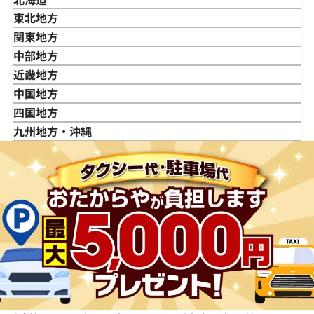
東北地方
青森県
関東地方
岩手県
東京都
中部地方
宮城県
神奈川県
新潟県
近畿地方
秋田県
埼玉県
富山県
三重県
中国地方
山形県
千葉県
石川県
滋賀県
鳥取県
四国地方
福島県
茨城県
山梨県
京都府
島根県
徳島県
九州地方・沖縄
栃木県
長野県
大阪府
岡山県
香川県
福岡県
群馬県
岐阜県
兵庫県
広島県
愛媛県
佐賀県
静岡県
奈良県
山口県
長崎県
愛知県
和歌山県
熊本県
大分県
宮崎県
鹿児島県