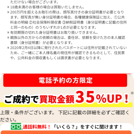
ただけない場合がございます。
18歳未満のお客様の場合は買取いたしません。
200万円を超えるお取引の際は、顔写真付きの身分証明書が必要となり
ます。顔写真が無い身分証明書の場合、各種健康保険証に加え、①公共
料金の明細 ②社会保険料領収書 ③納税証明書（身分証明書に記載の住所
と同一のもの）のうちいずれか1点が必要となります。
有効期限の切れた身分証明書はお取り扱いできません。
親族以外の方からの依頼の場合は、委任状、依頼を受けた方の本人確認
書類（身分証明書）が必要となります。
2020年2月4日以降に発行されたパスポートには住所が記載されていない
ため、ご一緒にご本人様名義の現住所が確認できるものとして、住民票
や、公共料金の領収書もしくは請求書が必要となります。
ブランド品買取強化中！売るなら今！
上限・条件がございます。 下記に記載の詳細を必ずご確認く
ださい。
通話料無料！
「いくら？」をすぐに聞けます！