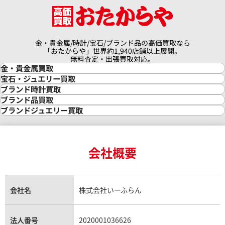
金・貴金属/時計/宝石/ブランド品の高価買取なら
「おたからや」世界約1,940店舗以上展開。
無料査定・出張買取対応。
金・貴金属買取
金買取
宝石・ジュエリー買取
金の相場価格情報
宝石・ジュエリー買取
ブランド時計買取
金の参考買取価格一覧
ダイヤモンド買取
時計買取
ブランド品買取
インゴット買取
ダイヤモンド・宝石の参考価格一覧
ロレックス買取
ブランド買取
ブランドジュエリー買取
インゴットの相場価格情報
リング・結婚指輪買取
ロレックス デイトナ買取
ルイ・ヴィトン買取
カルティエ買取
24金買取
エメラルド買取
ロレックス サブマリーナー買取
ルイ・ヴィトン買取の参考価格一覧
ティファニー買取
24金の相場価格情報
サファイア買取
ロレックス GMTマスター買取
エルメス買取
ブルガリ買取
18金買取
ルビー買取
ロレックス エクスプローラー買取
会社概要
エルメス バーキン買取
ヴァンクリーフ＆アーペル買取
18金の相場価格情報
ヒスイ買取
ロレックス デイトジャスト買取
エルメス ケリー買取
ハリーウィンストン買取
金のアクセサリー買取
オパール買取
ロレックス 買取の参考価格一覧
エルメス買取の参考価格一覧
クロムハーツ買取
金貨買取
トパーズ買取
パテック フィリップ買取
シャネル買取
フレッド買取
貴金属買取
タンザナイト買取
パテック フィリップノーチラス買取
シャネル マトラッセ買取
ショーメ買取
会社名
株式会社いーふらん
プラチナ買取
アメジスト買取
オーデマ ピゲ買取
シャネル買取の参考価格一覧
ショパール買取
銀・シルバー買取
パライバトルマリン買取
オーデマ ピゲ ロイヤルオーク買取
ディオール買取
タサキ買取
パラジウム買取
キャッツアイ買取
ヴァシュロン・コンスタンタン買取
セリーヌ買取
法人番号
2020001036626
ダミアーニ買取