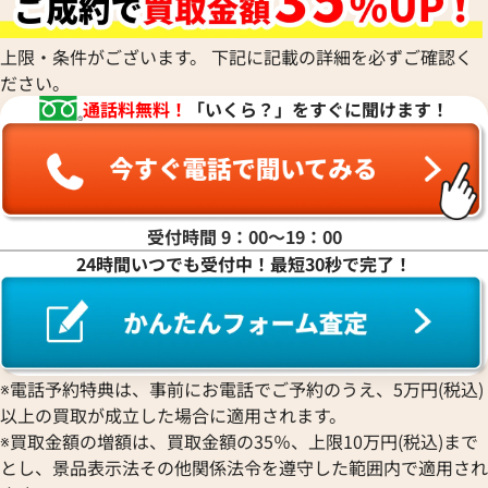
ASK
ASK
上限・条件がございます。 下記に記載の詳細を必ずご確認く
2023年3月18日時点
2023年1月18日時
ださい。
通話料無料！
「いくら？」をすぐに聞けます！
受付時間 9：00〜19：00
24時間いつでも受付中！最短30秒で完了！
※電話予約特典は、事前にお電話でご予約のうえ、5万円(税込)
以上の買取が成立した場合に適用されます。
エルメス ケリーデペッシュ38 □I刻印
エルメス ケリーデペ
※買取金額の増額は、買取金額の35％、上限10万円(税込)まで
参考買取価格
参考買取価格
とし、景品表示法その他関係法令を遵守した範囲内で適用され
ASK
ASK