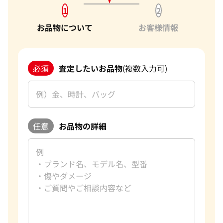
1
2
お品物について
お客様情報
必須
査定したいお品物
(複数入力可)
任意
お品物の詳細