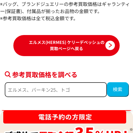
参考買取価格
参考買取価格
※バッグ、ブランドジュエリーの参考買取価格はギャランティ
ASK
ASK
ー(保証書)、付属品が揃ったお品物の金額です。
※参考買取価格は全て税込金額です。
2024年7月17日時点
2024年3月3日時点
エルメス(HERMES) ケリーデペッシュの
買取ページへ戻る
参考買取価格を調べる
ブランド品買取強化中！売るなら今！
エルメス ケリーデペッシュ34 □I刻印
エルメス ケリーデペ
参考買取価格
参考買取価格