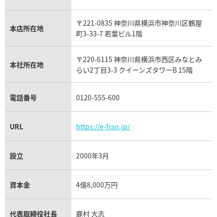
ウブロ買取
ミキモト買取
IWC買取
グラフ買取
〒221-0835 神奈川県横浜市神奈川区鶴屋
カルティエ買取
本店所在地
フランク ミュラー買取
町3-33-7 若葉ビル1階
リシャール・ミル買取
タグ・ホイヤー買取
〒220-6115 神奈川県横浜市西区みなとみ
パネライ買取
本社所在地
らい2丁目3-3 クイーンズタワーB 15階
チューダー（チュードル）買取
電話番号
0120-555-600
URL
https://e-fran.jp/
設立
2000年3月
資本金
4億8,000万円
代表取締役社長
鹿村 大志