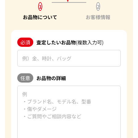
1
2
お品物について
お客様情報
必須
査定したいお品物
(複数入力可)
任意
お品物の詳細