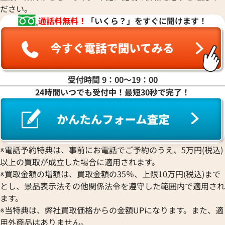
2025年7月3日時点
2026年6月3日時点
ださい。
通話料無料！
「いくら？」をすぐに聞けます！
受付時間 9：00〜19：00
24時間いつでも受付中！最短30秒で完了！
※電話予約特典は、事前にお電話でご予約のうえ、5万円(税込)
以上の買取が成立した場合に適用されます。
グッチ ジャッキー ハンドバッグ レザー
グッチ ジャッキー
※買取金額の増額は、買取金額の35％、上限10万円(税込)まで
ード レザー
とし、景品表示法その他関係法令を遵守した範囲内で適用され
参考買取価格
参考買取価格
ます。
55,000
円
50,000
円
※当特典は、弊社買取価格からの金額UPになります。また、適
2026年2月3日時点
2026年4月17日時
用外商品はありません。