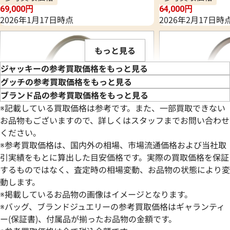
69,000
円
64,000
円
2026年1月17日時点
2026年2月17日時
もっと見る
ジャッキーの参考買取価格をもっと見る
グッチの参考買取価格をもっと見る
ブランド品の参考買取価格をもっと見る
※記載している買取価格は参考です。また、一部買取できない
お品物もございますので、詳しくはスタッフまでお問い合わせ
ください。
※参考買取価格は、国内外の相場、市場流通価格および当社取
引実績をもとに算出した目安価格です。実際の買取価格を保証
するものではなく、査定時の相場変動、お品物の状態により変
動します。
グッチ ジャッキー ショルダーバッグ キャ
グッチ GGキャンバ
※掲載しているお品物の画像はイメージとなります。
ンバス
バッグ キャンバス
※バッグ、ブランドジュエリーの参考買取価格はギャランティ
参考買取価格
参考買取価格
ー(保証書)、付属品が揃ったお品物の金額です。
62,000
円
62,000
円