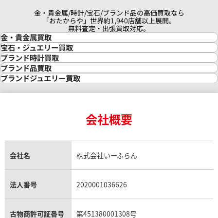
金・貴金属/時計/宝石/ブランド品の高価買取なら
「おたからや」世界約1,940店舗以上展開。
無料査定・出張買取対応。
金・貴金属買取
金買取
宝石・ジュエリー買取
金の相場価格情報
宝石・ジュエリー買取
ブランド時計買取
金の参考買取価格一覧
ダイヤモンド買取
時計買取
ブランド品買取
インゴット買取
ダイヤモンド・宝石の参考価格一覧
ロレックス買取
ブランド買取
ブランドジュエリー買取
インゴットの相場価格情報
リング・結婚指輪買取
ロレックス デイトナ買取
ルイ・ヴィトン買取
カルティエ買取
24金買取
エメラルド買取
ロレックス サブマリーナー買取
ルイ・ヴィトン買取の参考価格一覧
ティファニー買取
24金の相場価格情報
サファイア買取
ロレックス GMTマスター買取
エルメス買取
ブルガリ買取
18金買取
ルビー買取
ロレックス エクスプローラー買取
会社概要
エルメス バーキン買取
ヴァンクリーフ＆アーペル買取
18金の相場価格情報
ヒスイ買取
ロレックス デイトジャスト買取
エルメス ケリー買取
ハリーウィンストン買取
金のアクセサリー買取
オパール買取
ロレックス 買取の参考価格一覧
エルメス買取の参考価格一覧
クロムハーツ買取
金貨買取
トパーズ買取
パテック フィリップ買取
シャネル買取
フレッド買取
貴金属買取
タンザナイト買取
パテック フィリップノーチラス買取
シャネル マトラッセ買取
ショーメ買取
会社名
株式会社いーふらん
プラチナ買取
アメジスト買取
オーデマ ピゲ買取
シャネル買取の参考価格一覧
ショパール買取
銀・シルバー買取
パライバトルマリン買取
オーデマ ピゲ ロイヤルオーク買取
ディオール買取
タサキ買取
パラジウム買取
キャッツアイ買取
ヴァシュロン・コンスタンタン買取
セリーヌ買取
法人番号
2020001036626
ダミアーニ買取
アレキサンドライト買取
A.ランゲ&ゾーネ買取
フェンディ買取
ピアジェ買取
ガーネット買取
ブレゲ買取
グッチ買取
ブシュロン買取
アクアマリン買取
オメガ買取
プラダ買取
古物商許可証番号
第451380001308号
モーブッサン買取