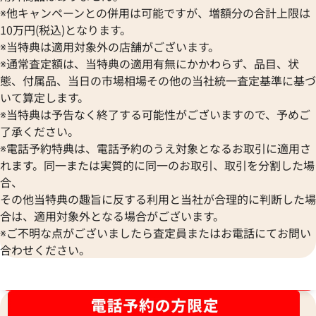
※他キャンペーンとの併用は可能ですが、増額分の合計上限は
10万円(税込)となります。
※当特典は適用対象外の店舗がございます。
※通常査定額は、当特典の適用有無にかかわらず、品目、状
態、付属品、当日の市場相場その他の当社統一査定基準に基づ
いて算定します。
※当特典は予告なく終了する可能性がございますので、予めご
了承ください。
※電話予約特典は、電話予約のうえ対象となるお取引に適用さ
れます。同一または実質的に同一のお取引、取引を分割した場
合、
その他当特典の趣旨に反する利用と当社が合理的に判断した場
合は、適用対象外となる場合がございます。
グッチ ジャッキー GGキャンバス ショル
グッチ シェリーラ
※ご不明な点がございましたら査定員またはお電話にてお問い
ダーバッグ キャンバス レザー
ー ショルダーバッ
合わせください。
参考買取価格
参考買取価格
50,000
円
24,000
円
ブランド品買取強化中！売るなら今！
2025年12月17日時点
2025年10月17日