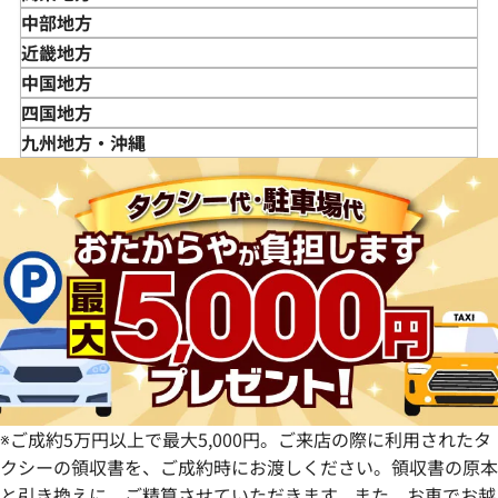
岩手県
東京都
中部地方
宮城県
神奈川県
新潟県
近畿地方
秋田県
埼玉県
富山県
三重県
中国地方
山形県
千葉県
石川県
滋賀県
鳥取県
四国地方
福島県
茨城県
山梨県
京都府
島根県
徳島県
九州地方・沖縄
栃木県
長野県
大阪府
岡山県
香川県
福岡県
群馬県
岐阜県
兵庫県
広島県
愛媛県
佐賀県
静岡県
奈良県
山口県
長崎県
愛知県
和歌山県
熊本県
大分県
宮崎県
鹿児島県
※ご成約5万円以上で最大5,000円。ご来店の際に利用されたタ
クシーの領収書を、ご成約時にお渡しください。領収書の原本
と引き換えに、ご精算させていただきます。また、お車でお越