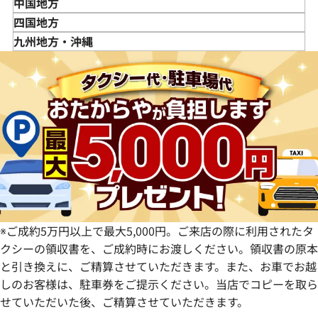
秋田県
埼玉県
富山県
三重県
中国地方
山形県
千葉県
石川県
滋賀県
鳥取県
四国地方
福島県
茨城県
山梨県
京都府
島根県
徳島県
九州地方・沖縄
栃木県
長野県
大阪府
岡山県
香川県
福岡県
群馬県
岐阜県
兵庫県
広島県
愛媛県
佐賀県
静岡県
奈良県
山口県
長崎県
愛知県
和歌山県
熊本県
大分県
宮崎県
鹿児島県
※ご成約5万円以上で最大5,000円。ご来店の際に利用されたタ
クシーの領収書を、ご成約時にお渡しください。領収書の原本
と引き換えに、ご精算させていただきます。また、お車でお越
しのお客様は、駐車券をご提示ください。当店でコピーを取ら
せていただいた後、ご精算させていただきます。