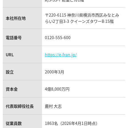
フランク ミュラー買取
リシャール・ミル買取
タグ・ホイヤー買取
〒220-6115 神奈川県横浜市西区みなとみ
パネライ買取
本社所在地
らい2丁目3-3 クイーンズタワーB 15階
チューダー（チュードル）買取
電話番号
0120-555-600
URL
https://e-fran.jp/
設立
2000年3月
資本金
4億8,000万円
代表取締役社長
鹿村 大志
従業員数
1863名（2026年4月1日時点）