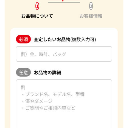
1
2
お品物について
お客様情報
必須
査定したいお品物
(複数入力可)
任意
お品物の詳細