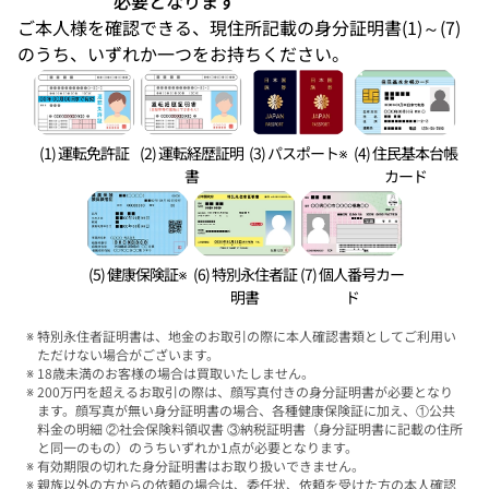
必要となります
ご本人様を確認できる、現住所記載の身分証明書(1)～(7)
のうち、いずれか一つをお持ちください。
(1) 運転免許証
(2) 運転経歴証明
(3) パスポート※
(4) 住民基本台帳
書
カード
(5) 健康保険証※
(6) 特別永住者証
(7) 個人番号カー
明書
ド
特別永住者証明書は、地金のお取引の際に本人確認書類としてご利用い
ただけない場合がございます。
18歳未満のお客様の場合は買取いたしません。
200万円を超えるお取引の際は、顔写真付きの身分証明書が必要となり
ます。顔写真が無い身分証明書の場合、各種健康保険証に加え、①公共
料金の明細 ②社会保険料領収書 ③納税証明書（身分証明書に記載の住所
と同一のもの）のうちいずれか1点が必要となります。
有効期限の切れた身分証明書はお取り扱いできません。
親族以外の方からの依頼の場合は、委任状、依頼を受けた方の本人確認