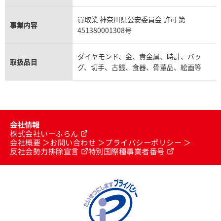
買取業 神奈川県公安委員会 許可 第
事業内容
451380001308号
ダイヤモンド、金、貴金属、時計、バッ
取扱品目
グ、切手、古銭、食器、骨董品、絵画等
会社情報
株式会社いーふらん
会社概要
お問い合わせ
プライバシーポリシー
反社会勢力排除宣言
特別国際種事業者番号