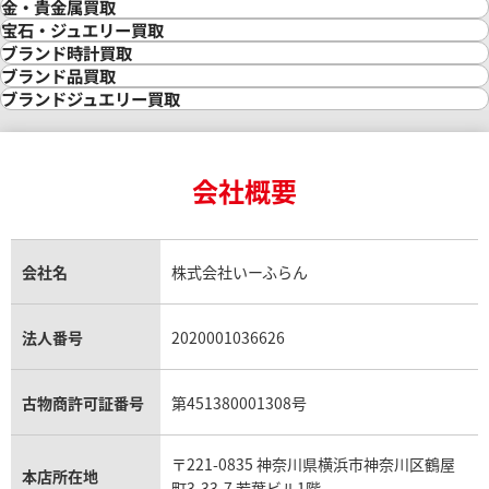
金・貴金属買取
金買取
宝石・ジュエリー買取
金の相場価格情報
宝石・ジュエリー買取
ブランド時計買取
金の参考買取価格一覧
ダイヤモンド買取
時計買取
ブランド品買取
インゴット買取
ダイヤモンド・宝石の参考価格一覧
ロレックス買取
ブランド買取
ブランドジュエリー買取
インゴットの相場価格情報
リング・結婚指輪買取
ロレックス デイトナ買取
ルイ・ヴィトン買取
カルティエ買取
24金買取
エメラルド買取
ロレックス サブマリーナー買取
ルイ・ヴィトン買取の参考価格一覧
ティファニー買取
24金の相場価格情報
サファイア買取
ロレックス GMTマスター買取
エルメス買取
ブルガリ買取
18金買取
ルビー買取
ロレックス エクスプローラー買取
会社概要
エルメス バーキン買取
ヴァンクリーフ＆アーペル買取
18金の相場価格情報
ヒスイ買取
ロレックス デイトジャスト買取
エルメス ケリー買取
ハリーウィンストン買取
金のアクセサリー買取
オパール買取
ロレックス 買取の参考価格一覧
エルメス買取の参考価格一覧
クロムハーツ買取
金貨買取
トパーズ買取
パテック フィリップ買取
シャネル買取
フレッド買取
貴金属買取
タンザナイト買取
パテック フィリップノーチラス買取
シャネル マトラッセ買取
ショーメ買取
会社名
株式会社いーふらん
プラチナ買取
アメジスト買取
オーデマ ピゲ買取
シャネル買取の参考価格一覧
ショパール買取
銀・シルバー買取
パライバトルマリン買取
オーデマ ピゲ ロイヤルオーク買取
ディオール買取
タサキ買取
パラジウム買取
キャッツアイ買取
ヴァシュロン・コンスタンタン買取
セリーヌ買取
法人番号
2020001036626
ダミアーニ買取
アレキサンドライト買取
A.ランゲ&ゾーネ買取
フェンディ買取
ピアジェ買取
ガーネット買取
ブレゲ買取
グッチ買取
ブシュロン買取
アクアマリン買取
オメガ買取
プラダ買取
古物商許可証番号
第451380001308号
モーブッサン買取
ウブロ買取
ミキモト買取
IWC買取
グラフ買取
〒221-0835 神奈川県横浜市神奈川区鶴屋
カルティエ買取
本店所在地
町3-33-7 若葉ビル1階