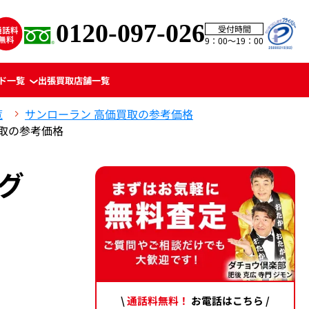
0120-097-026
受付時間
9：00〜19：00
ド一覧
出張買取
店舗一覧
覧
サンローラン 高価買取の参考価格
買取の参考価格
グ
。
\
通話料無料！
お電話はこちら /