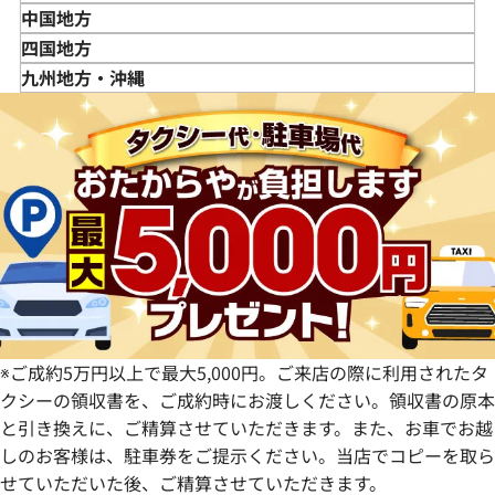
秋田県
埼玉県
富山県
三重県
中国地方
山形県
千葉県
石川県
滋賀県
鳥取県
四国地方
福島県
茨城県
山梨県
京都府
島根県
徳島県
九州地方・沖縄
栃木県
長野県
大阪府
岡山県
香川県
福岡県
群馬県
岐阜県
兵庫県
広島県
愛媛県
佐賀県
静岡県
奈良県
山口県
長崎県
愛知県
和歌山県
熊本県
大分県
宮崎県
鹿児島県
※ご成約5万円以上で最大5,000円。ご来店の際に利用されたタ
クシーの領収書を、ご成約時にお渡しください。領収書の原本
と引き換えに、ご精算させていただきます。また、お車でお越
しのお客様は、駐車券をご提示ください。当店でコピーを取ら
せていただいた後、ご精算させていただきます。