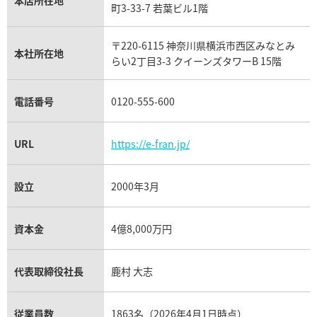
本店所在地
フランク ミュラー買取
町3-33-7 若葉ビル1階
リシャール・ミル買取
タグ・ホイヤー買取
〒220-6115 神奈川県横浜市西区みなとみ
パネライ買取
本社所在地
らい2丁目3-3 クイーンズタワーB 15階
チューダー（チュードル）買取
電話番号
0120-555-600
URL
https://e-fran.jp/
設立
2000年3月
資本金
4億8,000万円
代表取締役社長
鹿村 大志
従業員数
1863名（2026年4月1日時点）