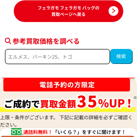
フェラガモ フェラガモ バッグの
買取ページへ戻る
参考買取価格を調べる
ブランド品買取強化中！売るなら今！
サルヴァトーレ・フェラガモ ガンチーニ
サルヴァトーレ・
ハンドバッグ キャンバス レザー
ショルダーバッグ 
参考買取価格
参考買取価格
43,000
円
42,000
円
上限・条件がございます。 下記に記載の詳細を必ずご確認く
2025年12月17日時点
2026年6月3日時点
ださい。
通話料無料！
「いくら？」をすぐに聞けます！