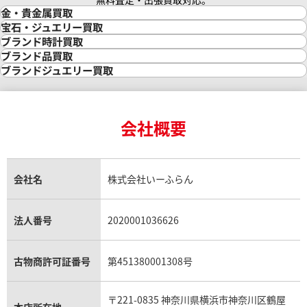
無料査定・出張買取対応。
金・貴金属買取
金買取
宝石・ジュエリー買取
金の相場価格情報
宝石・ジュエリー買取
ブランド時計買取
金の参考買取価格一覧
ダイヤモンド買取
時計買取
ブランド品買取
インゴット買取
ダイヤモンド・宝石の参考価格一覧
ロレックス買取
ブランド買取
ブランドジュエリー買取
インゴットの相場価格情報
リング・結婚指輪買取
ロレックス デイトナ買取
ルイ・ヴィトン買取
カルティエ買取
24金買取
エメラルド買取
ロレックス サブマリーナー買取
ルイ・ヴィトン買取の参考価格一覧
ティファニー買取
24金の相場価格情報
サファイア買取
ロレックス GMTマスター買取
エルメス買取
ブルガリ買取
18金買取
ルビー買取
ロレックス エクスプローラー買取
会社概要
エルメス バーキン買取
ヴァンクリーフ＆アーペル買取
18金の相場価格情報
ヒスイ買取
ロレックス デイトジャスト買取
エルメス ケリー買取
ハリーウィンストン買取
金のアクセサリー買取
オパール買取
ロレックス 買取の参考価格一覧
エルメス買取の参考価格一覧
クロムハーツ買取
金貨買取
トパーズ買取
パテック フィリップ買取
シャネル買取
フレッド買取
貴金属買取
タンザナイト買取
パテック フィリップノーチラス買取
シャネル マトラッセ買取
ショーメ買取
会社名
株式会社いーふらん
プラチナ買取
アメジスト買取
オーデマ ピゲ買取
シャネル買取の参考価格一覧
ショパール買取
銀・シルバー買取
パライバトルマリン買取
オーデマ ピゲ ロイヤルオーク買取
ディオール買取
タサキ買取
パラジウム買取
キャッツアイ買取
ヴァシュロン・コンスタンタン買取
セリーヌ買取
法人番号
2020001036626
ダミアーニ買取
アレキサンドライト買取
A.ランゲ&ゾーネ買取
フェンディ買取
ピアジェ買取
ガーネット買取
ブレゲ買取
グッチ買取
ブシュロン買取
アクアマリン買取
オメガ買取
プラダ買取
古物商許可証番号
第451380001308号
モーブッサン買取
ウブロ買取
ミキモト買取
IWC買取
グラフ買取
〒221-0835 神奈川県横浜市神奈川区鶴屋
カルティエ買取