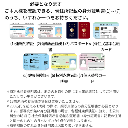
必要となります
ご本人様を確認できる、現住所記載の身分証明書(1)～(7)
のうち、いずれか一つをお持ちください。
(1) 運転免許証
(2) 運転経歴証明
(3) パスポート※
(4) 住民基本台帳
書
カード
(5) 健康保険証※
(6) 特別永住者証
(7) 個人番号カー
明書
ド
特別永住者証明書は、地金のお取引の際に本人確認書類としてご利用い
ただけない場合がございます。
18歳未満のお客様の場合は買取いたしません。
200万円を超えるお取引の際は、顔写真付きの身分証明書が必要となり
ます。顔写真が無い身分証明書の場合、各種健康保険証に加え、①公共
料金の明細 ②社会保険料領収書 ③納税証明書（身分証明書に記載の住所
と同一のもの）のうちいずれか1点が必要となります。
有効期限の切れた身分証明書はお取り扱いできません。