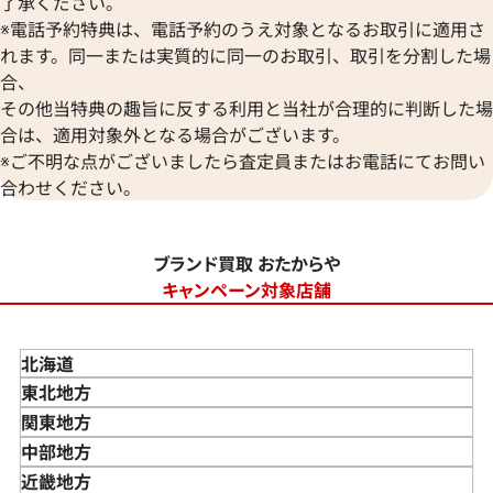
了承ください。
※電話予約特典は、電話予約のうえ対象となるお取引に適用さ
れます。同一または実質的に同一のお取引、取引を分割した場
合、
その他当特典の趣旨に反する利用と当社が合理的に判断した場
合は、適用対象外となる場合がございます。
※ご不明な点がございましたら査定員またはお電話にてお問い
合わせください。
ブランド買取 おたからや
キャンペーン対象店舗
北海道
東北地方
青森県
関東地方
岩手県
東京都
中部地方
宮城県
神奈川県
新潟県
近畿地方