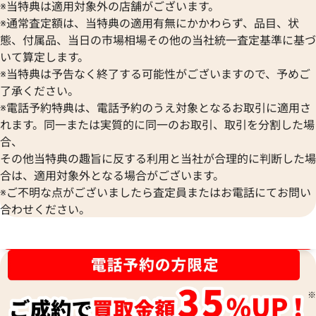
※当特典は適用対象外の店舗がございます。
※通常査定額は、当特典の適用有無にかかわらず、品目、状
態、付属品、当日の市場相場その他の当社統一査定基準に基づ
いて算定します。
※当特典は予告なく終了する可能性がございますので、予めご
了承ください。
※電話予約特典は、電話予約のうえ対象となるお取引に適用さ
れます。同一または実質的に同一のお取引、取引を分割した場
合、
その他当特典の趣旨に反する利用と当社が合理的に判断した場
合は、適用対象外となる場合がございます。
サルヴァトーレ・フェラガモ ヴァラ ショ
サルヴァトーレ・フ
※ご不明な点がございましたら査定員またはお電話にてお問い
ルダーバッグ レザー
トバッグ レザー
合わせください。
参考買取価格
参考買取価格
30,000
円
30,000
円
ブランド品買取強化中！売るなら今！
2025年10月3日時点
2026年3月3日時点