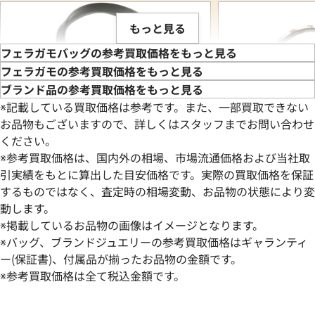
もっと見る
フェラガモバッグの参考買取価格をもっと見る
フェラガモの参考買取価格をもっと見る
ブランド品の参考買取価格をもっと見る
※記載している買取価格は参考です。また、一部買取できない
お品物もございますので、詳しくはスタッフまでお問い合わせ
ください。
※参考買取価格は、国内外の相場、市場流通価格および当社取
引実績をもとに算出した目安価格です。実際の買取価格を保証
するものではなく、査定時の相場変動、お品物の状態により変
動します。
サルヴァトーレ・フェラガモ ハンドバッ
サルヴァトーレ・
※掲載しているお品物の画像はイメージとなります。
グ キャンバス
ハンドバッグ レザ
※バッグ、ブランドジュエリーの参考買取価格はギャランティ
参考買取価格
参考買取価格
ー(保証書)、付属品が揃ったお品物の金額です。
44,000
※参考買取価格は全て税込金額です。
円
44,000
円
2025年11月17日時点
2026年5月28日時