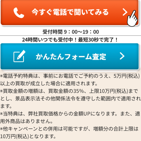
受付時間 9：00〜19：00
24時間いつでも受付中！最短30秒で完了！
※電話予約特典は、事前にお電話でご予約のうえ、5万円(税込)
以上の買取が成立した場合に適用されます。
サルヴァトーレ・フェラガモ ヴァラ ショ
サルヴァトーレ・
※買取金額の増額は、買取金額の35％、上限10万円(税込)まで
ルダーバッグ レザー
ショルダーバッグ 
とし、景品表示法その他関係法令を遵守した範囲内で適用され
参考買取価格
参考買取価格
ます。
38,000
円
38,000
円
※当特典は、弊社買取価格からの金額UPになります。また、適
2026年6月17日時点
2026年6月3日時点
用外商品はありません。
※他キャンペーンとの併用は可能ですが、増額分の合計上限は
10万円(税込)となります。