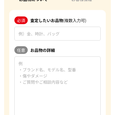
必須
査定したいお品物
(複数入力可)
任意
お品物の詳細