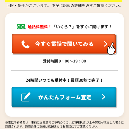
ック×ブラウン ハン
上限・条件がございます。 下記に記載の詳細を必ずご確認ください。
参考買取価格
参考買取価格
ASK
ASK
通話料無料！
「いくら？」をすぐに聞けます！
2024年8月17日時点
2022年5月18日時点
受付時間 9：00〜19：00
24時間いつでも受付中！最短30秒で完了！
※電話予約特典は、事前にお電話でご予約のうえ、5万円(税込)以上の買取が成立した場合に
バーバリー フェルト×レザー ベージュ×ブラッ
バーバリー キャンバス
適用されます。適用条件の詳細は店舗またはお電話にてご確認ください。