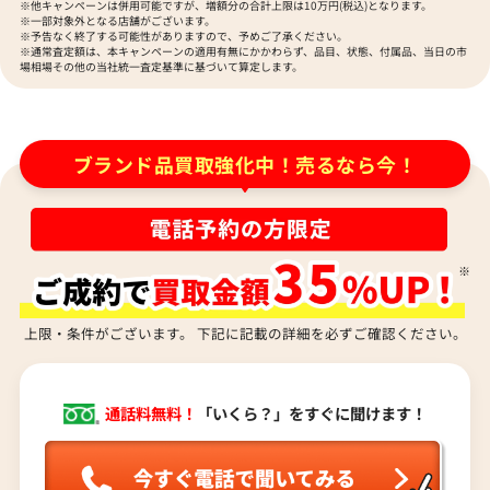
※他キャンペーンは併用可能ですが、増額分の合計上限は10万円(税込)となります。
ク ハンドバッグ
ドバッグ
※一部対象外となる店舗がございます。
参考買取価格
参考買取価格
※予告なく終了する可能性がありますので、予めご了承ください。
※通常査定額は、本キャンペーンの適用有無にかかわらず、品目、状態、付属品、当日の市
ASK
ASK
場相場その他の当社統一査定基準に基づいて算定します。
2022年5月18日時点
2022年5月18日時点
ブランド品買取強化中！売るなら今！
上限・条件がございます。 下記に記載の詳細を必ずご確認ください。
通話料無料！
「いくら？」をすぐに聞けます！
バーバリー ノバチェック ハンドバッグ キャン
バーバリー レザー ブ