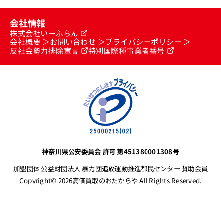
カルティエ買取
会社情報
株式会社いーふらん
会社概要
お問い合わせ
プライバシーポリシー
フランク ミュラー買取
反社会勢力排除宣言
特別国際種事業者番号
リシャール・ミル買取
タグ・ホイヤー買取
パネライ買取
神奈川県公安委員会 許可 第451380001308号
加盟団体 公益財団法人 暴力団追放運動推進都民センター 賛助会員
チューダー（チュードル）買取
Copyright© 2026高価買取のおたからや All Rights Reserved.