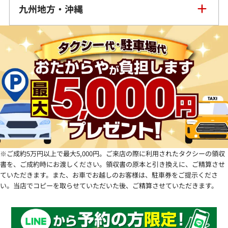
徳島県
栃木県
九州地方・沖縄
長野県
大阪府
岡山県
香川県
群馬県
福岡県
岐阜県
兵庫県
広島県
愛媛県
佐賀県
静岡県
奈良県
山口県
長崎県
愛知県
和歌山県
熊本県
※ご成約5万円以上で最大5,000円。ご来店の際に利用されたタクシーの領収
書を、ご成約時にお渡しください。領収書の原本と引き換えに、ご精算させ
大分県
ていただきます。また、お車でお越しのお客様は、駐車券をご提示くださ
い。当店でコピーを取らせていただいた後、ご精算させていただきます。
宮崎県