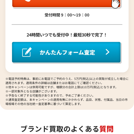
バス レザー
ッグ
参考買取価格
参考買取価格
受付時間 9：00〜19：00
ASK
ASK
2022年5月18日時点
2022年6月18日時点
24時間いつでも受付中！最短30秒で完了！
※電話予約特典は、事前にお電話でご予約のうえ、5万円(税込)以上の買取が成立した場合に
適用されます。適用条件の詳細は店舗またはお電話にてご確認ください。
※他キャンペーンは併用可能ですが、増額分の合計上限は10万円(税込)となります。
※一部対象外となる店舗がございます。
※予告なく終了する可能性がありますので、予めご了承ください。
※通常査定額は、本キャンペーンの適用有無にかかわらず、品目、状態、付属品、当日の市
場相場その他の当社統一査定基準に基づいて算定します。
ブランド買取のよくある
質問