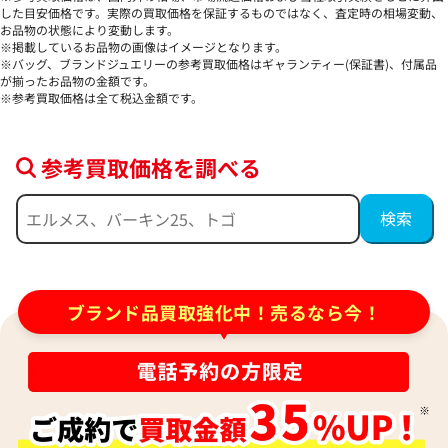
ー
した目安価格です。実際の買取価格を保証するものではなく、査定時の相場変動、
参考買取価格
お品物の状態により変動します。
※掲載しているお品物の画像はイメージとなります。
ASK
参考買取価格
※バッグ、ブランドジュエリーの参考買取価格はギャランティー(保証書)、付属品
47,000
が揃ったお品物の金額です。
円
※参考買取価格は全て税込金額です。
2026年3月13日時点
2024年8月17日時点
参考買取価格を調べる
ブランド品買取強化中！売るなら今！
バーバリー ハンドバッグ レザー
バーバリー キャンバ