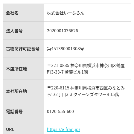
サファイア買取
ロレックス GMTマスター買取
エルメス買取
会社名
株式会社いーふらん
ブルガリ買取
18金買取
ルビー買取
ロレックス エクスプローラー買取
エルメス バーキン買取
法人番号
2020001036626
ヴァンクリーフ＆アーペル買取
18金の相場価格情報
ヒスイ買取
ロレックス デイトジャスト買取
古物商許可証番号
第451380001308号
エルメス ケリー買取
ハリーウィンストン買取
金のアクセサリー買取
オパール買取
ロレックス 買取の参考価格一覧
〒221-0835 神奈川県横浜市神奈川区鶴屋
本店所在地
エルメス買取の参考価格一覧
町3-33-7 若葉ビル1階
クロムハーツ買取
金貨買取
トパーズ買取
パテック フィリップ買取
〒220-6115 神奈川県横浜市西区みなとみ
シャネル買取
本社所在地
フレッド買取
らい2丁目3-3 クイーンズタワーB 15階
貴金属買取
タンザナイト買取
パテック フィリップノーチラス買取
シャネル マトラッセ買取
電話番号
0120-555-600
ショーメ買取
プラチナ買取
アメジスト買取
オーデマ ピゲ買取
シャネル買取の参考価格一覧
URL
https://e-fran.jp/
ショパール買取