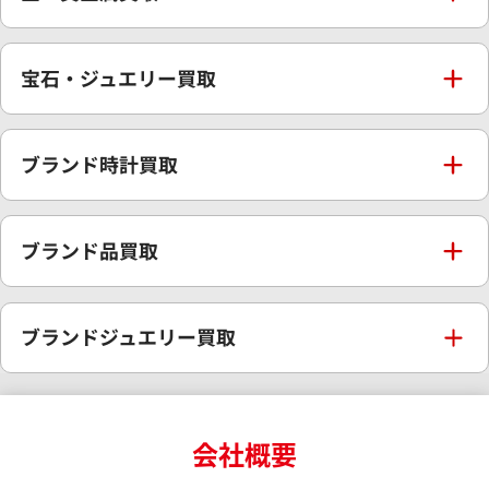
金買取
宝石・ジュエリー買取
金の相場価格情報
宝石・ジュエリー買取
ブランド時計買取
金の参考買取価格一覧
ダイヤモンド買取
時計買取
ブランド品買取
インゴット買取
ダイヤモンド・宝石の参考価格一覧
ロレックス買取
ブランド買取
ブランドジュエリー買取
インゴットの相場価格情報
リング・結婚指輪買取
ロレックス デイトナ買取
ルイ・ヴィトン買取
カルティエ買取
24金買取
エメラルド買取
ロレックス サブマリーナー買取
会社概要
ルイ・ヴィトン買取の参考価格一覧
ティファニー買取
24金の相場価格情報