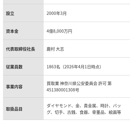
銀・シルバー買取
パライバトルマリン買取
オーデマ ピゲ ロイヤルオーク買取
ディオール買取
設立
2000年3月
タサキ買取
パラジウム買取
キャッツアイ買取
ヴァシュロン・コンスタンタン買取
資本金
4億8,000万円
セリーヌ買取
ダミアーニ買取
アレキサンドライト買取
A.ランゲ&ゾーネ買取
代表取締役社長
鹿村 大志
フェンディ買取
ピアジェ買取
ガーネット買取
ブレゲ買取
従業員数
1863名（2026年4月1日時点）
グッチ買取
ブシュロン買取
アクアマリン買取
買取業 神奈川県公安委員会 許可 第
オメガ買取
事業内容
プラダ買取
451380001308号
モーブッサン買取
ウブロ買取
ダイヤモンド、金、貴金属、時計、バッ
取扱品目
グ、切手、古銭、食器、骨董品、絵画等
ミキモト買取
IWC買取
グラフ買取