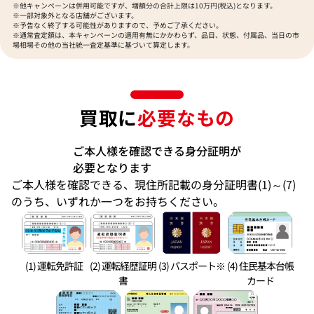
※他キャンペーンは併用可能ですが、増額分の合計上限は10万円(税込)となります。
※一部対象外となる店舗がございます。
※予告なく終了する可能性がありますので、予めご了承ください。
※通常査定額は、本キャンペーンの適用有無にかかわらず、品目、状態、付属品、当日の市
場相場その他の当社統一査定基準に基づいて算定します。
買取に
必要なもの
ご本人様を確認できる身分証明が
必要となります
ご本人様を確認できる、現住所記載の身分証明書(1)～(7)
のうち、いずれか一つをお持ちください。
(1) 運転免許証
(2) 運転経歴証明
(3) パスポート※
(4) 住民基本台帳
書
カード