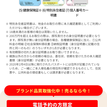
(5) 健康保険証※
(6) 特別永住者証
(7) 個人番号カー
明書
ド
特別永住者証明書は、地金のお取引の際に本人確認書類としてご利用い
ただけない場合がございます。
18歳未満のお客様の場合は買取いたしません。
200万円を超えるお取引の際は、顔写真付きの身分証明書が必要となり
ます。顔写真が無い身分証明書の場合、各種健康保険証に加え、①公共
料金の明細 ②社会保険料領収書 ③納税証明書（身分証明書に記載の住
所と同一のもの）のうちいずれか1点が必要となります。
有効期限の切れた身分証明書はお取り扱いできません。
親族以外の方からの依頼の場合は、委任状、依頼を受けた方の本人確認
書類（身分証明書）が必要となります。
2020年2月4日以降に発行されたパスポートには住所が記載されていな
いため、ご一緒にご本人様名義の現住所が確認できるものとして、住民
票や、公共料金の領収書もしくは請求書が必要となります。
ブランド品買取強化中！売るなら今！